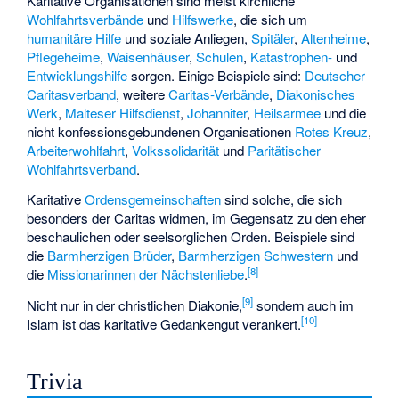
Karitative Organisationen sind meist kirchliche
Wohlfahrtsverbände
und
Hilfswerke
, die sich um
humanitäre Hilfe
und soziale Anliegen,
Spitäler
,
Altenheime
,
Pflegeheime
,
Waisenhäuser
,
Schulen
,
Katastrophen-
und
Entwicklungshilfe
sorgen. Einige Beispiele sind:
Deutscher
Caritasverband
, weitere
Caritas-Verbände
,
Diakonisches
Werk
,
Malteser Hilfsdienst
,
Johanniter
,
Heilsarmee
und die
nicht konfessionsgebundenen Organisationen
Rotes Kreuz
,
Arbeiterwohlfahrt
,
Volkssolidarität
und
Paritätischer
Wohlfahrtsverband
.
Karitative
Ordensgemeinschaften
sind solche, die sich
besonders der Caritas widmen, im Gegensatz zu den eher
beschaulichen oder seelsorglichen Orden. Beispiele sind
die
Barmherzigen Brüder
,
Barmherzigen Schwestern
und
[
8
]
die
Missionarinnen der Nächstenliebe
.
[
9
]
Nicht nur in der christlichen Diakonie,
sondern auch im
[
10
]
Islam ist das karitative Gedankengut verankert.
Trivia