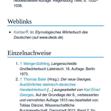
neubearbeitete Auflage. Regensburg 1999, S. 1032–
1038.
Weblinks
Karitas
.
In:
Etymologisches Wörterbuch des
Deutschen
(auf
www.dwds.de
)
Einzelnachweise
↑
Menge
-
Güthling
,
Langenscheidts
Großwörterbuch Lateinisch.
18. Auflage. Berlin
1973.
↑
Thomas Baier
(Hrsg.):
Der neue Georges.
Ausführliches lateinisch-deutsches
Handwörterbuch
[…] ausgearbeitet von
Karl Ernst
Georges
.
Auf der Grundlage der 8., verbesserten
und vermehrten Auflage 1913 neu bearbeitet von
Tobias Dänzer, Wissenschaftliche
Buchgesellschaft, Darmstadt 2013, Band 2, Sp.