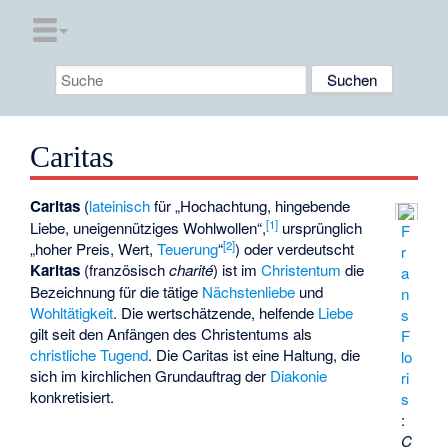
Caritas
Caritas
(
lateinisch
für „Hochachtung, hingebende
[
1
]
Liebe, uneigennütziges Wohlwollen“,
ursprünglich
F
[
2
]
„hoher Preis, Wert,
Teuerung
“
) oder verdeutscht
r
Karitas
(französisch
charité
) ist im
Christentum
die
a
Bezeichnung für die tätige
Nächstenliebe
und
n
Wohltätigkeit
. Die wertschätzende, helfende
Liebe
s
gilt seit den Anfängen des Christentums als
F
christliche Tugend
. Die Caritas ist eine Haltung, die
lo
sich im kirchlichen Grundauftrag der
Diakonie
ri
konkretisiert.
s
:
C