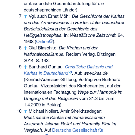
umfassendste Gesamtdarstellung für die
deutschsprachigen Länder).
↑
Vgl. auch Ernst Möhl:
Die Geschichte der Karitas
und des Armenwesens in Höxter. Unter besonderer
Berücksichtigung der Geschichte des
Heiliggeisthospitals.
In:
Westfälische Zeitschrift.
94,
1938 (
Online
).
↑
Olaf Blaschke:
Die Kirchen und der
Nationalsozialismus.
Reclam Verlag, Ditzingen
2014, S. 143.
↑
Burkhard Guntau:
Christliche Diakonie und
Karitas in Deutschland
.
Auf:
www.kas.de
(Konrad-Adenauer-Stiftung; Vortrag von Burkhard
Guntau, Vizepräsident des Kirchenamtes, auf der
internationalen Fachtagung
Wege zur Harmonie im
Umgang mit den Religionen
vom 31.3 bis zum
1.4.2009 in Peking).
↑
Michael Nollert, Amir Sheikhzadegan:
Muslimische Karitas mit humanistischem
Anspruch. Islamic Relief und Humanity First im
Vergleich.
Auf
Deutsche Gesellschaft für