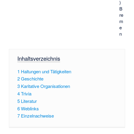
)
B
re
m
e
n
Inhaltsverzeichnis
1
Haltungen und Tätigkeiten
2
Geschichte
3
Karitative Organisationen
4
Trivia
5
Literatur
6
Weblinks
7
Einzelnachweise