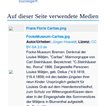
Soziologie
.
Auf dieser Seite verwendete Medien
Frans Floris Caritas.png
FockeMuseum-Caritas.jpg
Autor/Urheber:
Jürgen Howaldt
,
Lizenz:
CC
BY-SA 3.0 de
Focke-Museum Bremen: Denkmal der
Louise Wätjen, "Caritas". Marmorgruppe von
Carl Steinhäuser. Bezeichnet: "C.Steinhäuser
fec. Roma" 1866. Dargestellte Personen:
Louise Wätjen, geb. Delius (*4.9.1818;
†16.4.1859) mit den beiden jüngsten ihrer
neun Kinder. Ursprünglich gedacht für
Louises Grab auf dem Heerdentorsfriedhof,
zum Schutz vor Witterungseinflüssen dann
aber in der Eingangshalle des Sommersitzes
der Wätjens in Blumenthal aufgestellt.