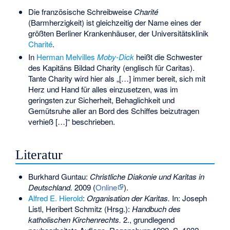
Die französische Schreibweise
Charité
(Barmherzigkeit) ist gleichzeitig der Name eines der
größten Berliner Krankenhäuser, der Universitätsklinik
Charité
.
In
Herman Melvilles
Moby-Dick
heißt die Schwester
des Kapitäns Bildad Charity (englisch für Caritas).
Tante Charity wird hier als „[…] immer bereit, sich mit
Herz und Hand für alles einzusetzen, was im
geringsten zur Sicherheit, Behaglichkeit und
Gemütsruhe aller an Bord des Schiffes beizutragen
verhieß […]“ beschrieben.
Literatur
Burkhard Guntau
:
Christliche Diakonie und Karitas in
Deutschland.
2009 (
Online
).
Alfred E. Hierold
:
Organisation der Karitas.
In: Joseph
Listl, Heribert Schmitz (Hrsg.):
Handbuch des
katholischen Kirchenrechts.
2., grundlegend