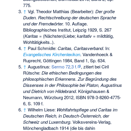
775.
↑
Vgl. Theodor Matthias (Bearbeiter):
Der große
Duden. Rechtschreibung der deutschen Sprache
und der Fremdwörter.
10. Auflage.
Bibliographisches Institut, Leipzig 1929, S. 267
(
Karitas
= (Nächsten)Liebe;
karitativ
= mildtätig,
Wohltätigkeits..).
↑
Paul Schmidle:
Caritas, Caritasverband
. In:
Evangelisches Kirchenlexikon
. Vandenhoeck &
Ruprecht, Göttingen 1984, Band 1, Sp. 634.
↑
Augustinus:
Sermo 72,3 f.
, zitiert bei Ciril
Rütsche:
Die ethischen Bedingungen des
philosophischen Erkennens. Zur Begründung des
Dissenses in der Philosophie bei Platon, Augustinus
und Dietrich von Hildebrand
. Königshausen &
Neumann, Würzburg 2012,
ISBN 978-3-8260-4775-
6
, S. 109 f.
↑
Wilhelm Liese:
Wohlfahrtspflege und Caritas im
Deutschen Reich, in Deutsch-Österreich, der
Schweiz und Luxemburg
. Volksvereins-Verlag,
Mönchengladbach 1914 (die bis dahin