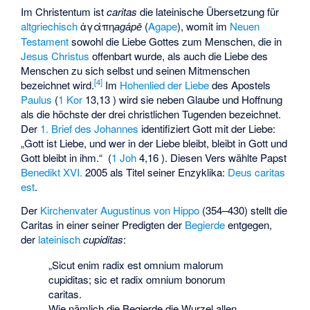
Im Christentum ist
caritas
die lateinische Übersetzung für
altgriechisch
ἀγάπη
(
Agape
), womit im
Neuen
agápē
Testament
sowohl die Liebe Gottes zum Menschen, die in
Jesus Christus
offenbart wurde, als auch die Liebe des
Menschen zu sich selbst und seinen Mitmenschen
[
4
]
bezeichnet wird.
Im
Hohenlied der Liebe
des Apostels
Paulus
(
1 Kor
13,13 ) wird sie neben Glaube und Hoffnung
als die höchste der drei christlichen Tugenden bezeichnet.
Der
1. Brief des Johannes
identifiziert Gott mit der Liebe:
„Gott ist Liebe, und wer in der Liebe bleibt, bleibt in Gott und
Gott bleibt in ihm.“ (
1 Joh
4,16 ). Diesen Vers wählte Papst
Benedikt XVI.
2005 als Titel seiner Enzyklika:
Deus caritas
est
.
Der
Kirchenvater
Augustinus von Hippo
(354–430) stellt die
Caritas in einer seiner Predigten der
Begierde
entgegen,
der
lateinisch
cupiditas
:
„Sicut enim radix est omnium malorum
cupiditas; sic et radix omnium bonorum
caritas.
Wie nämlich die Begierde die Wurzel allen