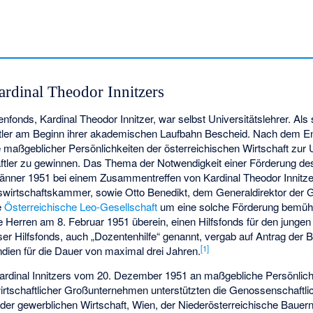
dinal Theodor Innitzers
onds, Kardinal Theodor Innitzer, war selbst Universitätslehrer. Als
ftler am Beginn ihrer akademischen Laufbahn Bescheid. Nach dem E
fe maßgeblicher Persönlichkeiten der österreichischen Wirtschaft zur 
ftler zu gewinnen. Das Thema der Notwendigkeit einer Förderung de
ner 1951 bei einem Zusammentreffen von Kardinal Theodor Innitze
wirtschaftskammer, sowie Otto Benedikt, dem Generaldirektor der Gi
e
Österreichische Leo-Gesellschaft
um eine solche Förderung bemüht
e Herren am 8. Februar 1951 überein, einen Hilfsfonds für den jungen
r Hilfsfonds, auch „Dozentenhilfe“ genannt, vergab auf Antrag der 
[
1
]
endien für die Dauer von maximal drei Jahren.
Kardinal Innitzers vom 20. Dezember 1951 an maßgebliche Persönlich
rtschaftlicher Großunternehmen unterstützten die Genossenschaftli
er gewerblichen Wirtschaft, Wien, der Niederösterreichische Bauer