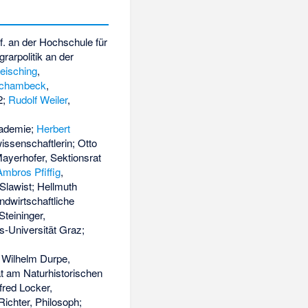
f. an der Hochschule für
grarpolitik an der
eisching
,
Schambeck
,
2;
Rudolf Weiler
,
kademie;
Herbert
issenschaftlerin; Otto
ayerhofer, Sektionsrat
Ambros Pfiffig
,
Slawist; Hellmuth
andwirtschaftliche
 Steininger,
ns-Universität Graz;
; Wilhelm Durpe,
t am Naturhistorischen
fred Locker,
Richter
, Philosoph;