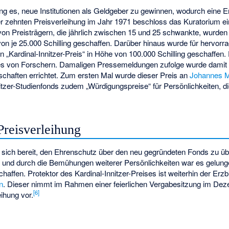
ng es, neue Institutionen als Geldgeber zu gewinnen, wodurch eine 
er zehnten Preisverleihung im Jahr 1971 beschloss das Kuratorium e
 von Preisträgern, die jährlich zwischen 15 und 25 schwankte, wurde
on je 25.000 Schilling geschaffen. Darüber hinaus wurde für hervorr
n „Kardinal-Innitzer-Preis“ in Höhe von 100.000 Schilling geschaffen.
 von Forschern. Damaligen Pressemeldungen zufolge wurde damit ei
schaften errichtet. Zum ersten Mal wurde dieser Preis an
Johannes 
nitzer-Studienfonds zudem „Würdigungspreise“ für Persönlichkeiten, 
Preisverleihung
e sich bereit, den Ehrenschutz über den neu gegründeten Fonds zu ü
g und durch die Bemühungen weiterer Persönlichkeiten war es gelunge
haffen. Protektor des Kardinal-Innitzer-Preises ist weiterhin der Erz
n
. Dieser nimmt im Rahmen einer feierlichen Vergabesitzung im De
[
6
]
eihung vor.