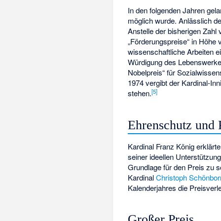
In den folgenden Jahren gela
möglich wurde. Anlässlich d
Anstelle der bisherigen Zahl
„Förderungspreise“ in Höhe v
wissenschaftliche Arbeiten ei
Würdigung des Lebenswerkes
Nobelpreis“ für Sozialwissen
1974 vergibt der Kardinal-In
[
5
]
stehen.
Ehrenschutz und 
Kardinal Franz König erklärt
seiner ideellen Unterstützun
Grundlage für den Preis zu sc
Kardinal
Christoph Schönbor
Kalenderjahres die Preisverl
Großer Preis