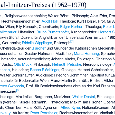
al-Innitzer-Preises (1962–1970)
, Religionswissenschaftler; Walter Böhm, Philosoph; Alois Eder, Pro
, Rechtswissenschaftler;
Adolf Holl
, Theologe; Kurt Holzer, Prof. für A
tur Wien; Elly Konopik, Chemikerin;
Edgar Korherr
, Theologe;
Peter L
Mitterauer
, Historiker;
Bruno Primetshofer
, Kirchenrechtler;
Herbert 
win Stürzl, Dozent für Anglistik an der Universität Wien im Jahr 196
[
7
]
, Germanist;
Fridolin Wipplinger
, Philosoph
 Chefredakteur der
„Furche“
und Gründer der Katholischen Mediena
issenschaftler; Gustav Hofmann, Mediziner;
Maria Hornung
, Sprachw
ibetseder, Veterinärmediziner; Johann Mader, Philosoph; Christoph M
 Justiz;
Otto Muck
, Philosoph;
Helmuth Petsche
, Neurophysiologe;
aschka
, Historiker;
Benno Plöchinger
, Geologe; Herbert Schelesniker, 
lter Schlorhauffer, Audiologe; Friedrich Schmittner, habilitiert für L
hschule für Bodenkultur Wien;
Franz-Martin Schmölz
, Ethiker; Viktor
Peter Swoboda
, Prof. für Betriebswirtschaftslehre an der Karl-Franze
[
8
]
rmediziner
Theologe; Maximilian Bergmann, Mediziner;
Walter Dostal
, Ethnologe
 (verehel. Kusel-Fetzmann), Phykologin; Maximilian Fischer, Oberra
h, Chemiker; Hans Köttl, Agronom;
Alfred Kyrer
, Nationalökonom; Al
rovsky
, Afrikanist;
Peter Pernthaler
, Rechtswissenschaftler;
Vladimir 