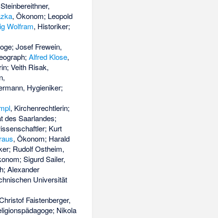
Steinbereithner,
azka
, Ökonom; Leopold
ig Wolfram
, Historiker;
loge; Josef Frewein,
eograph;
Alfred Klose
,
in; Veith Risak,
n,
ermann, Hygieniker;
mpl
, Kirchenrechtlerin;
ät des Saarlandes;
ssenschaftler; Kurt
raus
, Ökonom; Harald
iker; Rudolf Ostheim,
nom; Sigurd Sailer,
ph; Alexander
chnischen Universität
hristof Faistenberger,
eligionspädagoge; Nikola