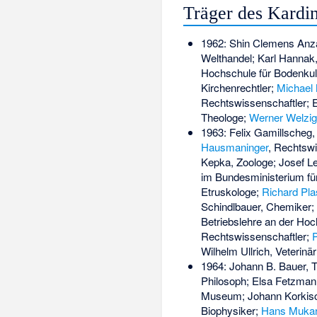
Träger des Kardin
1962: Shin Clemens Anzai
Welthandel; Karl Hannak
Hochschule für Bodenkul
Kirchenrechtler;
Michael 
Rechtswissenschaftler; Er
Theologe;
Werner Welzig
1963: Felix Gamillscheg,
Hausmaninger
, Rechtsw
Kepka, Zoologe; Josef Le
im Bundesministerium für
Etruskologe;
Richard Pl
Schindlbauer, Chemiker; Wa
Betriebslehre an der Hoc
Rechtswissenschaftler;
Wilhelm Ullrich, Veterinä
1964:
Johann B. Bauer
, 
Philosoph; Elsa Fetzmann
Museum; Johann Korkisc
Biophysiker;
Hans Muka