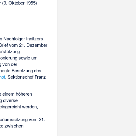
r (9. Oktober 1955)
n Nachfolger Innitzers
em Brief vom 21. Dezember
erstützung
ionierung sowie um
g von der
inente Besetzung des
hof
, Sektionschef Franz
die einem höheren
g diverse
eingereicht werden,
toriumssitzung vom 21.
nze zwischen