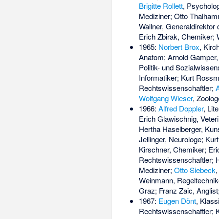
Brigitte Rollett
, Psycholog
Mediziner; Otto Thalham
Wallner, Generaldirektor
Erich Zbirak, Chemiker; 
1965:
Norbert Brox
, Kirc
Anatom;
Arnold Gamper
Politik- und Sozialwissen
Informatiker; Kurt Ross
Rechtswissenschaftler;
A
Wolfgang Wieser
, Zoolo
1966:
Alfred Doppler
, Lit
Erich Glawischnig, Veter
Hertha Haselberger, Kun
Jellinger, Neurologe; Kur
Kirschner, Chemiker; Eri
Rechtswissenschaftler; H
Mediziner;
Otto Siebeck
,
Weinmann, Regeltechniker
Graz; Franz Zaic, Anglis
1967:
Eugen Dönt
, Klass
Rechtswissenschaftler; 