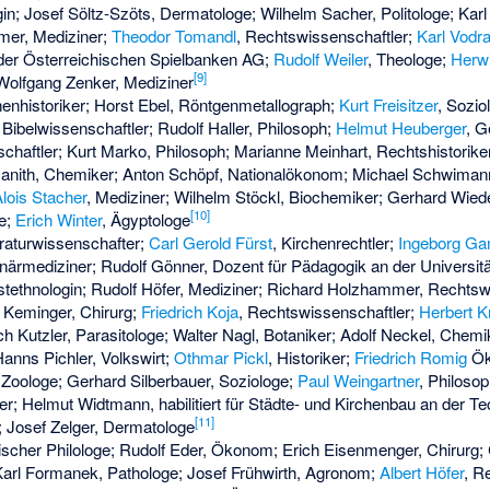
in; Josef Söltz-Szöts, Dermatologe; Wilhelm Sacher, Politologe; Karl 
mer, Mediziner;
Theodor Tomandl
, Rechtswissenschaftler;
Karl Vodr
 der Österreichischen Spielbanken AG;
Rudolf Weiler
, Theologe;
Herw
[
9
]
Wolfgang Zenker, Mediziner
henhistoriker; Horst Ebel, Röntgenmetallograph;
Kurt Freisitzer
, Sozio
, Bibelwissenschaftler;
Rudolf Haller
, Philosoph;
Helmut Heuberger
, G
schaftler; Kurt Marko, Philosoph;
Marianne Meinhart
, Rechtshistoriker
manith, Chemiker; Anton Schöpf, Nationalökonom; Michael Schwiman
lois Stacher
, Mediziner; Wilhelm Stöckl, Biochemiker; Gerhard Wied
[
10
]
ge;
Erich Winter
, Ägyptologe
eraturwissenschafter;
Carl Gerold Fürst
, Kirchenrechtler;
Ingeborg Ga
inärmediziner; Rudolf Gönner, Dozent für Pädagogik an der Universit
stethnologin;
Rudolf Höfer
, Mediziner; Richard Holzhammer, Rechtswi
t Keminger, Chirurg;
Friedrich Koja
, Rechtswissenschaftler;
Herbert K
ch Kutzler, Parasitologe; Walter Nagl, Botaniker; Adolf Neckel, Chem
anns Pichler, Volkswirt;
Othmar Pickl
, Historiker;
Friedrich Romig
Öko
 Zoologe; Gerhard Silberbauer, Soziologe;
Paul Weingartner
, Philoso
; Helmut Widtmann, habilitiert für Städte- und Kirchenbau an der Te
[
11
]
t; Josef Zelger, Dermatologe
ischer Philologe; Rudolf Eder, Ökonom; Erich Eisenmenger, Chirurg; C
Karl Formanek, Pathologe; Josef Frühwirth, Agronom;
Albert Höfer
, R