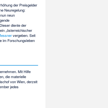
Erhöhung der Preisgelder
ine Neuregelung:
n nun neun
agende
 Dieser diente der
n „österreichischer
Messner
vergeben. Seit
die im Forschungsleben
bernehmen. Mit Hilfe
n, die materielle
bischof von Wien, derzeit
zember jedes