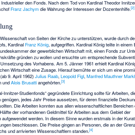
 Industrieller den Fonds. Nach dem Tod von Kardinal Theodor Innitze
[
2
]
ischof
Franz Jachym
die Wahrung der Interessen der Dozentenhilfe.
klung
e Wissenschaft von Seiten der Kirche zu unterstützen, wurde durch de
fs, Kardinal
Franz König
, aufgegriffen. Kardinal König teilte in ein
undeskammer der gewerblichen Wirtschaft mit, einen Fonds zur Unt
hskräfte gründen zu wollen und ersuchte um entsprechende Subvent
e Umsetzung des Vorhabens. Am 5. Jänner 1961 erhielt Kardinal Köni
hen Wirtschaft eine Zusage. Hierauf bemühte er sich um eine prom
(ab 9. April 1962)
Julius Raab
,
Leopold Figl
,
Manfred Mauthner Mark
[
3
]
n
und
Alois Brusatti
angehörten.
l-Innitzer-Studienfonds“ gegründete Einrichtung sollte für Arbeiten, 
 genügen, jedes Jahr Preise aussetzen, für deren finanzielle Deckun
llten. Die Arbeiten konnten aus allen wissenschaftlichen Bereichen 
 Hälfte der vorhandenen Geldmittel für Arbeiten aus dem Gebiet der
 aufgewendet werden. In diesem Sinne wurden erstmals in der Kura
ungen beschlossen. Die Preise gingen an Personen, die an der Gre
[
4
]
s und arrivierten Wissenschaftlern standen.