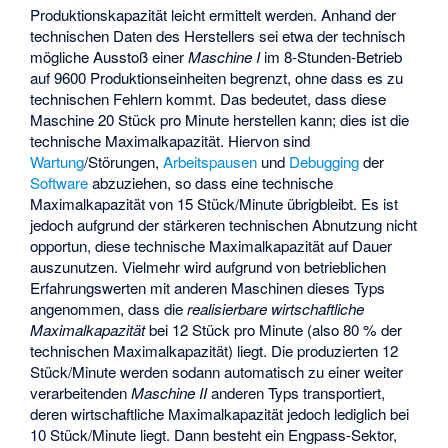
Produktionskapazität leicht ermittelt werden. Anhand der
technischen Daten des Herstellers sei etwa der technisch
mögliche Ausstoß einer
Maschine I
im 8-Stunden-Betrieb
auf 9600 Produktionseinheiten begrenzt, ohne dass es zu
technischen Fehlern kommt. Das bedeutet, dass diese
Maschine 20 Stück pro Minute herstellen kann; dies ist die
technische Maximalkapazität. Hiervon sind
Wartung
/Störungen,
Arbeitspausen
und
Debugging
der
Software
abzuziehen, so dass eine technische
Maximalkapazität von 15 Stück/Minute übrigbleibt. Es ist
jedoch aufgrund der stärkeren technischen Abnutzung nicht
opportun, diese technische Maximalkapazität auf Dauer
auszunutzen. Vielmehr wird aufgrund von betrieblichen
Erfahrungswerten mit anderen Maschinen dieses Typs
angenommen, dass die
realisierbare wirtschaftliche
Maximalkapazität
bei 12 Stück pro Minute (also 80 % der
technischen Maximalkapazität) liegt. Die produzierten 12
Stück/Minute werden sodann automatisch zu einer weiter
verarbeitenden
Maschine II
anderen Typs transportiert,
deren wirtschaftliche Maximalkapazität jedoch lediglich bei
10 Stück/Minute liegt. Dann besteht ein Engpass-Sektor,