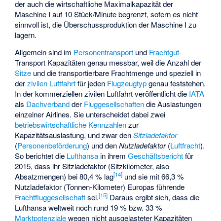
der auch die wirtschaftliche Maximalkapazität der
Maschine I auf 10 Stück/Minute begrenzt, sofern es nicht
sinnvoll ist, die Überschussproduktion der Maschine I zu
lagern.
Allgemein sind im
Personentransport
und
Frachtgut
-
Transport Kapazitäten genau messbar, weil die Anzahl der
Sitze
und die transportierbare Frachtmenge und speziell in
der
zivilen Luftfahrt
für jeden
Flugzeugtyp
genau feststehen.
In der kommerziellen zivilen Luftfahrt veröffentlicht die
IATA
als
Dachverband
der
Fluggesellschaften
die Auslastungen
einzelner Airlines. Sie unterscheidet dabei zwei
betriebswirtschaftliche Kennzahlen
zur
Kapazitätsauslastung, und zwar den
Sitzladefaktor
(
Personenbeförderung
) und den
Nutzladefaktor
(
Luftfracht
).
So berichtet die
Lufthansa
in ihrem
Geschäftsbericht
für
2015, dass ihr Sitzladefaktor (Sitzkilometer, also
[
14
]
Absatzmengen) bei 80,4 % lag
und sie mit 66,3 %
Nutzladefaktor (Tonnen-Kilometer) Europas führende
[
15
]
Frachtfluggesellschaft
sei.
Daraus ergibt sich, dass die
Lufthansa weltweit noch rund 19 % bzw. 33 %
Marktpotenziale
wegen nicht ausgelasteter Kapazitäten