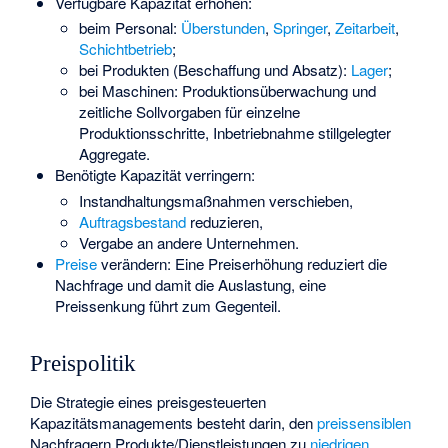
Verfügbare Kapazität erhöhen:
beim Personal:
Überstunden
,
Springer
,
Zeitarbeit
,
Schichtbetrieb
;
bei Produkten (Beschaffung und Absatz):
Lager
;
bei Maschinen: Produktionsüberwachung und
zeitliche Sollvorgaben für einzelne
Produktionsschritte, Inbetriebnahme stillgelegter
Aggregate.
Benötigte Kapazität verringern:
Instandhaltungsmaßnahmen verschieben,
Auftragsbestand
reduzieren,
Vergabe an andere Unternehmen.
Preise
verändern: Eine Preiserhöhung reduziert die
Nachfrage und damit die Auslastung, eine
Preissenkung führt zum Gegenteil.
Preispolitik
Die Strategie eines preisgesteuerten
Kapazitätsmanagements besteht darin, den
preissensiblen
Nachfragern Produkte/Dienstleistungen zu
niedrigen