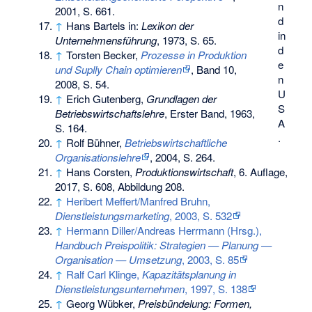
n
2001, S. 661.
d
↑
Hans Bartels in:
Lexikon der
in
Unternehmensführung
, 1973, S. 65.
d
↑
Torsten Becker,
Prozesse in Produktion
e
und Suplly Chain optimieren
, Band 10,
n
2008, S. 54.
U
↑
Erich Gutenberg,
Grundlagen der
S
Betriebswirtschaftslehre
, Erster Band, 1963,
A
S. 164.
.
↑
Rolf Bühner,
Betriebswirtschaftliche
Organisationslehre
, 2004, S. 264.
↑
Hans Corsten,
Produktionswirtschaft
, 6. Auflage,
2017, S. 608, Abbildung 208.
↑
Heribert Meffert/Manfred Bruhn,
Dienstleistungsmarketing
, 2003, S. 532
↑
Hermann Diller/Andreas Herrmann (Hrsg.),
Handbuch Preispolitik: Strategien — Planung —
Organisation — Umsetzung
, 2003, S. 85
↑
Ralf Carl Klinge,
Kapazitätsplanung in
Dienstleistungsunternehmen
, 1997, S. 138
↑
Georg Wübker,
Preisbündelung: Formen,