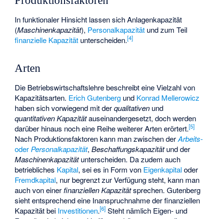
Produktionsfaktoren
In funktionaler Hinsicht lassen sich
Anlagenkapazität
(
Maschinenkapazität
),
Personalkapazität
und zum Teil
[
4
]
finanzielle Kapazität
unterscheiden.
Arten
Die Betriebswirtschaftslehre beschreibt eine Vielzahl von
Kapazitätsarten.
Erich Gutenberg
und
Konrad Mellerowicz
haben sich vorwiegend mit der
qualitativen
und
quantitativen Kapazität
auseinandergesetzt, doch werden
[
5
]
darüber hinaus noch eine Reihe weiterer Arten erörtert.
Nach Produktionsfaktoren kann man zwischen der
Arbeits
-
oder
Personalkapazität
,
Beschaffungskapazität
und der
Maschinenkapazität
unterscheiden. Da zudem auch
betriebliches
Kapital
, sei es in Form von
Eigenkapital
oder
Fremdkapital
, nur begrenzt zur Verfügung steht, kann man
auch von einer
finanziellen Kapazität
sprechen. Gutenberg
sieht entsprechend eine Inanspruchnahme der finanziellen
[
6
]
Kapazität bei
Investitionen
.
Steht nämlich Eigen- und