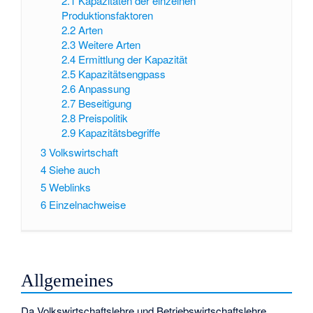
2.1
Kapazitäten der einzelnen
Produktionsfaktoren
2.2
Arten
2.3
Weitere Arten
2.4
Ermittlung der Kapazität
2.5
Kapazitätsengpass
2.6
Anpassung
2.7
Beseitigung
2.8
Preispolitik
2.9
Kapazitätsbegriffe
3
Volkswirtschaft
4
Siehe auch
5
Weblinks
6
Einzelnachweise
Allgemeines
Da Volkswirtschaftslehre und Betriebswirtschaftslehre