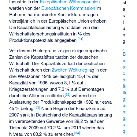
Industrie in der
Europäischen Währungsunion
sl
werden von der
Europäischen Kommission
im
a
Rahmen harmonisierter Konjunkturumfragen
s
vierteljährlich in der Europäischen Union erhoben.
t
Die Kapazitätsauslastung wird dabei von den
u
Wirtschaftsforschungsinstituten in % des
n
[
31
]
Produktionspotenzials angegeben.
g
,
Vor diesem Hintergrund zeigen einige empirische
B
Zahlen die Kapazitätssituation der deutschen
e
Wirtschaft. Der Kapazitätsverlust der deutschen
s
Wirtschaft durch den
Zweiten Weltkrieg
lag in den
c
drei Westzonen 1948 bei lediglich 15,4 % der
h
Kapazität von 1936, wovon 8,1 % auf
ä
Kriegszerstörungen und 7,3 % auf Demontagen
fti
[
32
]
durch die Alliierten entfielen,
während die
g
Auslastung der Produktionskapazität 1932 nur etwa
u
[
33
]
45 % betrug.
Nach Beginn der
Finanzkrise ab
n
2007
sank in Deutschland die Kapazitätsauslastung
g
im verarbeitenden Gewerbe von 88,2 % auf den
s
Tiefpunkt 2009 auf 70,2 %, um 2013 wieder das
q
[
34
]
Niveau von 83,2 % zu erreichen.