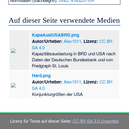
Normdaten (Sachbegriff):
GND
:
4163237-0
Auf dieser Seite verwendete Medien
KapaAuslUSABRD.png
Autor/Urheber:
Alex1011
,
Lizenz:
CC BY-
SA 4.0
Kapazitätsauslastung in BRD und USA nach
Daten der Deutschen Bundesbank und von
Fredgraph St. Louis
Hard.png
Autor/Urheber:
Alex1011
,
Lizenz:
CC BY-
SA 4.0
Konjunkturgrößen der USA
Lizenz für Texte auf dieser Seite:
CC-BY-SA 3.0 Unported
.