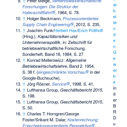
↑
Peter Metge,
Verkehrswissenschaftliche
ar
Forschungen: Die Struktur der
b
Hafenschifffahrt
, 1964, S. 78.
ei
↑
Holger Beckmann,
Prozessorientiertes
te
Supply Chain Engineering
, 2012, S. 235.
n
↑
Joachim Funk/
Herbert Hax
/
Erich Potthoff
d
(Hrsg.),
Kapazitätsrisiken und
e
Unternehmenspolitik
, in: Zeitschrift für
n
betriebswirtschaftliche Forschung,
G
Sonderheft, Band 18, 1984, S. 27
e
↑
Konrad Mellerowicz:
Allgemeine
w
Betriebswirtschaftslehre
, Band 2. 1954,
er
S. 38 f. (
eingeschränkte Vorschau
in der
b
Google-Buchsuche).
e
↑
Jörg Rösner,
Service
, 1998, S. 41.
in
↑
Lufthansa Group,
Geschäftsbericht 2015
,
d
S. 198.
er
↑
Lufthansa Group,
Geschäftsbericht 2015
,
B
S. 50.
R
↑
Charles T. Horngren/George
D
Foster/Srikant M. Dalar,
Kostenrechnung:
u
Entscheidungsorientierte Perspektive
,