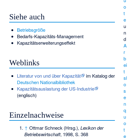
u
o
t
Siehe auch
e
u
Betriebsgröße
n
Bedarfs-Kapazitäts-Management
d
Kapazitätserweiterungseffekt
A
r
b
Weblinks
ei
t
Literatur von und über Kapazität
im Katalog der
sl
Deutschen Nationalbibliothek
o
Kapazitätsauslastung der US-Industrie
s
(englisch)
e
n
q
Einzelnachweise
u
o
↑
Ottmar Schneck (Hrsg.),
Lexikon der
t
Betriebswirtschaft
, 1998, S. 368
e