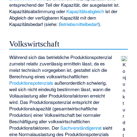
entsprechend der Teil der Kapazität, der ausgelastet ist.
Kapazitätsabstimmung
oder
Kapazitätsabgleich
ist der
Abgleich der verfügbaren Kapazität mit dem
Kapazitätsbedarf (siehe:
Betriebsmittelbedarf
).
Volkswirtschaft
Während sich das betriebliche Produktionspotenzial
zumeist relativ zuverlässig ermitteln lässt, da es
K
meist technisch vorgegeben ist, gestaltet sich die
o
Berechnung eines volkswirtschaftlichen
nj
Produktionspotenzials
außerordentlich schwierig,
u
weil sich nicht eindeutig bestimmen lässt, wann die
n
Vollauslastung aller Produktionsfaktoren erreicht
k
wird. Das Produktionspotenzial entspricht der
t
Produktionskapazität (gesamtwirtschaftliche
u
Produktion) einer Volkswirtschaft bei normaler
r
Beschäftigung aller volkswirtschaftlichen
d
Produktionsfaktoren. Der
Sachverständigenrat
sieht
a
eine Normalauslastung des Produktionspotenzials
t