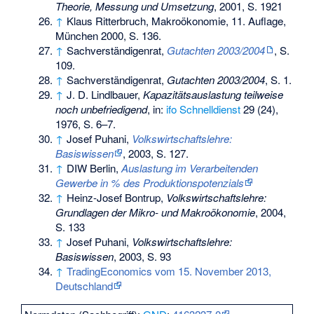
Theorie, Messung und Umsetzung
, 2001, S. 1921
↑
Klaus Ritterbruch, Makroökonomie, 11. Auflage,
München 2000, S. 136.
↑
Sachverständigenrat,
Gutachten 2003/2004
, S.
109.
↑
Sachverständigenrat,
Gutachten 2003/2004
, S. 1.
↑
J. D. Lindlbauer,
Kapazitätsauslastung teilweise
noch unbefriedigend
, in:
ifo Schnelldienst
29 (24),
1976, S. 6–7.
↑
Josef Puhani,
Volkswirtschaftslehre:
Basiswissen
, 2003, S. 127.
↑
DIW Berlin,
Auslastung im Verarbeitenden
Gewerbe in % des Produktionspotenzials
↑
Heinz-Josef Bontrup,
Volkswirtschaftslehre:
Grundlagen der Mikro- und Makroökonomie
, 2004,
S. 133
↑
Josef Puhani,
Volkswirtschaftslehre:
Basiswissen
, 2003, S. 93
↑
TradingEconomics vom 15. November 2013,
Deutschland