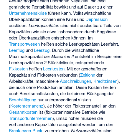
Absatzmöglichkeiten überhöhte Kapazität, die eine
geminderte Rentabilität bewirkt und auf Dauer zu einer
Unternehmenskrise
führen kann. Volkswirtschaftliche
Überkapazitäten können eine Krise und
Depression
auslösen.
Leerkapazitäten
sind nicht auslastbare Teile von
Kapazitäten wie sie etwa insbesondere durch Engpässe
oder Überkapazitäten entstehen können. Im
Transportwesen
heißen solche Leerkapazitäten
Leerfahrt
,
Leerflug
und
Leerzug
. Durch die wirtschaftliche
Maximalkapazität der
Maschine II
entsteht im Beispiel eine
Leerkapazität von 2 Stück/Minute, entsprechende
Fixkosten
heißen
Leerkosten
. Mit der geschaffenen
Kapazität sind Fixkosten verbunden (
Zeitlohn
der
Arbeitskräfte, maschinelle
Abschreibungen
,
Kreditzinsen
),
die auch ohne Produktion anfallen. Diese Kosten heißen
auch
Bereitschaftskosten
, die bei einem Rückgang der
Beschäftigung
nur unterproportional sinken
(
Kostenremanenz
). Je höher der Fixkostenanteil an den
Gesamtkosten
ist (fixkostenintensive Betriebe wie
Transportunternehmen
), umso höher müssen die
vorhandenen Kapazitäten ausgelastet werden, um den
Break-even-Punkt
zu erreichen.
Nutzkapazitäten
sind