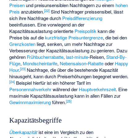
Preisen
und preisunsensiblen Nachfragern zu einem
hohen
[
22
]
Preis
anzubieten.
Sind Nachfrager preissensibel, lässt
sich ihre Nachfrage durch
Preisdifferenzierung
beeinflussen. Eine vorwiegend an der
Kapazitätsauslastung orientierte
Preispolitik
kann die
Preise bis auf die
kurzfristige Preisuntergrenze
, die bei den
Grenzkosten
liegt, senken, um mehr Nachfrage zur
Verbesserung der Kapazitätsauslastung zu genieren. Dazu
gehören
Frühbucherrabatte
,
last-minute
-Reisen,
Stand-By-
Flüge
,
Mondscheintarife
,
Nebensaison
-
Rabatte
oder
Happy
[
23
]
Hour
.
Nachfrage, die über die bestehende Kapazität
hinausgeht, kann durch Preiserhöhungen begegnet werden.
[
24
]
Beispiel hierfür ist ein höherer Tarif im
Personennahverkehr
während der
Hauptverkehrszeit
. Eine
maximale Kapazitätsauslastung kann in allen Fällen zur
[
25
]
Gewinnmaximierung
führen.
Kapazitätsbegriffe
Überkapazität
ist eine im Vergleich zu den