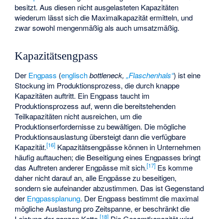
besitzt. Aus diesen nicht ausgelasteten Kapazitäten
wiederum lässt sich die Maximalkapazität ermitteln, und
zwar sowohl mengenmäßig als auch umsatzmäßig.
Kapazitätsengpass
Der
Engpass
(
englisch
bottleneck,
„Flaschenhals“
) ist eine
Stockung im Produktionsprozess, die durch knappe
Kapazitäten auftritt. Ein Engpass taucht im
Produktionsprozess auf, wenn die bereitstehenden
Teilkapazitäten nicht ausreichen, um die
Produktionserfordernisse zu bewältigen. Die mögliche
Produktionsauslastung übersteigt dann die verfügbare
[
16
]
Kapazität.
Kapazitätsengpässe können in Unternehmen
häufig auftauchen; die Beseitigung eines Engpasses bringt
[
17
]
das Auftreten anderer Engpässe mit sich.
Es komme
daher nicht darauf an, alle Engpässe zu beseitigen,
sondern sie aufeinander abzustimmen. Das ist Gegenstand
der
Engpassplanung
. Der Engpass bestimmt die maximal
mögliche Auslastung pro Zeitspanne, er beschränkt die
[
18
]
Leistung der ganzen Kette.
Die Gesamtkapazität wird