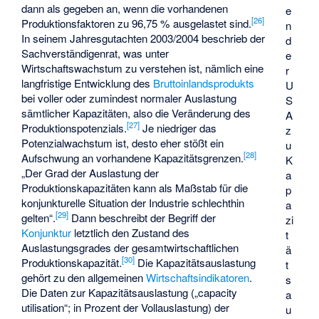
dann als gegeben an, wenn die vorhandenen
e
[
26
]
Produktionsfaktoren zu 96,75 % ausgelastet sind.
n
In seinem Jahresgutachten 2003/2004 beschrieb der
d
Sachverständigenrat, was unter
e
Wirtschaftswachstum zu verstehen ist, nämlich eine
r
langfristige Entwicklung des
Bruttoinlandsprodukts
U
bei voller oder zumindest normaler Auslastung
S
sämtlicher Kapazitäten, also die Veränderung des
A
[
27
]
Produktionspotenzials.
Je niedriger das
z
Potenzialwachstum ist, desto eher stößt ein
u
[
28
]
Aufschwung an vorhandene Kapazitätsgrenzen.
K
„Der Grad der Auslastung der
a
Produktionskapazitäten kann als Maßstab für die
p
konjunkturelle Situation der Industrie schlechthin
a
[
29
]
gelten“.
Dann beschreibt der Begriff der
zi
Konjunktur
letztlich den Zustand des
t
Auslastungsgrades der gesamtwirtschaftlichen
ä
[
30
]
Produktionskapazität.
Die Kapazitätsauslastung
t
gehört zu den allgemeinen
Wirtschaftsindikatoren
.
s
Die Daten zur Kapazitätsauslastung („capacity
a
utilisation“; in Prozent der Vollauslastung) der
u