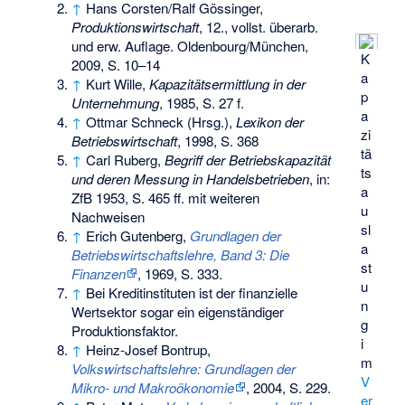
↑
Hans Corsten/Ralf Gössinger,
Produktionswirtschaft
, 12., vollst. überarb.
und erw. Auflage. Oldenbourg/München,
K
2009, S. 10–14
a
↑
Kurt Wille,
Kapazitätsermittlung in der
p
Unternehmung
, 1985, S. 27 f.
a
↑
Ottmar Schneck (Hrsg.),
Lexikon der
zi
Betriebswirtschaft
, 1998, S. 368
tä
↑
Carl Ruberg,
Begriff der Betriebskapazität
ts
und deren Messung in Handelsbetrieben
, in:
a
ZfB 1953, S. 465 ff. mit weiteren
u
Nachweisen
sl
↑
Erich Gutenberg,
Grundlagen der
a
Betriebswirtschaftslehre, Band 3: Die
st
Finanzen
, 1969, S. 333.
u
↑
Bei Kreditinstituten ist der finanzielle
n
Wertsektor sogar ein eigenständiger
g
Produktionsfaktor.
i
↑
Heinz-Josef Bontrup,
m
Volkswirtschaftslehre: Grundlagen der
V
Mikro- und Makroökonomie
, 2004, S. 229.
er