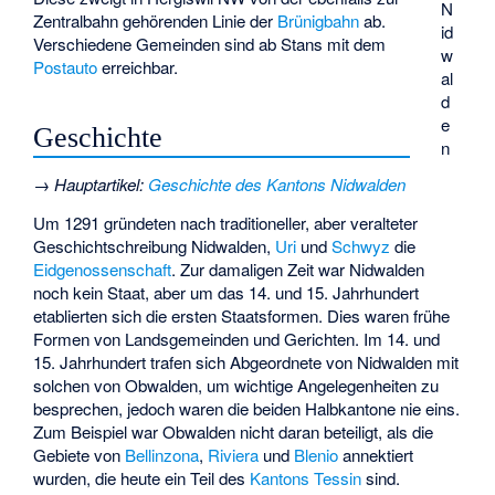
N
Zentralbahn gehörenden Linie der
Brünigbahn
ab.
id
Verschiedene Gemeinden sind ab Stans mit dem
w
Postauto
erreichbar.
al
d
e
Geschichte
n
→
Hauptartikel
:
Geschichte des Kantons Nidwalden
Um 1291 gründeten nach traditioneller, aber veralteter
Geschichtschreibung Nidwalden,
Uri
und
Schwyz
die
Eidgenossenschaft
. Zur damaligen Zeit war Nidwalden
noch kein Staat, aber um das 14. und 15. Jahrhundert
etablierten sich die ersten Staatsformen. Dies waren frühe
Formen von Landsgemeinden und Gerichten. Im 14. und
15. Jahrhundert trafen sich Abgeordnete von Nidwalden mit
solchen von Obwalden, um wichtige Angelegenheiten zu
besprechen, jedoch waren die beiden Halbkantone nie eins.
Zum Beispiel war Obwalden nicht daran beteiligt, als die
Gebiete von
Bellinzona
,
Riviera
und
Blenio
annektiert
wurden, die heute ein Teil des
Kantons Tessin
sind.