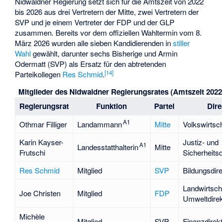
Nidwaldner Regierung setzt sich für die Amtszeit von 2022
bis 2026 aus drei Vertretern der Mitte, zwei Vertretern der
SVP und je einem Vertreter der FDP und der GLP
zusammen. Bereits vor dem offiziellen Wahltermin vom 8.
März 2026 wurden alle sieben Kandidierenden in
stiller
Wahl
gewählt, darunter sechs Bisherige und
Armin
Odermatt
(SVP) als Ersatz für den abtretenden
[
14
]
Parteikollegen
Res Schmid
.
Mitglieder des Nidwaldner Regierungsrates (Amtszeit 2022
Regierungsrat
Funktion
Partei
Dire
A1
Othmar Filliger
Landammann
Mitte
Volkswirtsch
Karin Kayser-
Justiz- und
A1
Landesstatthalterin
Mitte
Frutschi
Sicherheitsd
Res Schmid
Mitglied
SVP
Bildungsdire
Landwirtsch
Joe Christen
Mitglied
FDP
Umweltdirek
Michèle
Mitglied
SVP
Finanzdirek