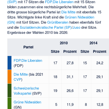
(SVP)
mit 17 Sitzen die
FDP.Die Liberalen
mit 15 Sitzen
bilden zusammen eine rechtsbürgerliche Mehrheit. Die
dritte grosse bürgerliche Partei ist
Die Mitte
mit ebenfalls 15
Sitze. Wichtigste linke Kraft sind die
Grünen Nidwalden
(GN)
mit fünf Sitzen. Die
Grünliberalen
haben ebenfalls fünf
und die
Sozialdemokratische Partei (SP)
/
Juso
drei Sitze.
Ergebnisse der Wahlen 2010 bis 2026:
2010
2014
Partei
Sitze
Prozent
Sitze
Prozent
FDP.Die Liberalen
17
27,8
15
24,2
(FDP)
Die Mitte
(bis 2021
18
31,1
17
29,1
CVP
)
Schweizerische
19
26,6
17
29,1
Volkspartei
(SVP)
Grüne Nidwalden
5
11,9
8
12,8
(GN)