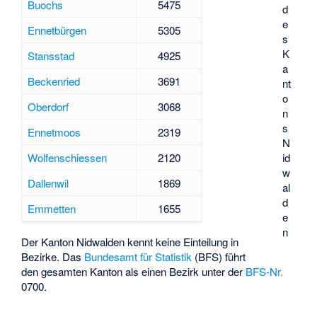
Buochs
5475
d
e
Ennetbürgen
5305
s
K
Stansstad
4925
a
Beckenried
3691
nt
o
Oberdorf
3068
n
s
Ennetmoos
2319
N
id
Wolfenschiessen
2120
w
Dallenwil
1869
al
d
Emmetten
1655
e
n
Der Kanton Nidwalden kennt keine Einteilung in
Bezirke. Das
Bundesamt für Statistik
(BFS) führt
den gesamten Kanton als einen Bezirk unter der
BFS-Nr.
0700.