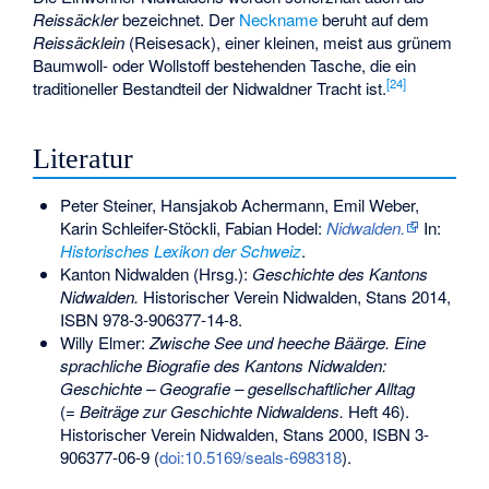
Reissäckler
bezeichnet. Der
Neckname
beruht auf dem
Reissäcklein
(Reisesack), einer kleinen, meist aus grünem
Baumwoll- oder Wollstoff bestehenden Tasche, die ein
[
24
]
traditioneller Bestandteil der Nidwaldner Tracht ist.
Literatur
Peter Steiner, Hansjakob Achermann, Emil Weber,
Karin Schleifer-Stöckli, Fabian Hodel:
Nidwalden.
In:
Historisches Lexikon der Schweiz
.
Kanton Nidwalden (Hrsg.):
Geschichte des Kantons
Nidwalden.
Historischer Verein Nidwalden, Stans 2014,
ISBN 978-3-906377-14-8
.
Willy Elmer:
Zwische See und heeche Bäärge. Eine
sprachliche Biografie des Kantons Nidwalden:
Geschichte – Geografie – gesellschaftlicher Alltag
(=
Beiträge zur Geschichte Nidwaldens.
Heft 46).
Historischer Verein Nidwalden, Stans 2000,
ISBN 3-
906377-06-9
(
doi:10.5169/seals-698318
).