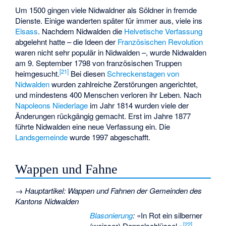
Um 1500 gingen viele Nidwaldner als Söldner in fremde
Dienste. Einige wanderten später für immer aus, viele ins
Elsass
. Nachdem Nidwalden die
Helvetische Verfassung
abgelehnt hatte – die Ideen der
Französischen Revolution
waren nicht sehr populär in Nidwalden –, wurde Nidwalden
am 9. September 1798 von französischen Truppen
[
21
]
heimgesucht.
Bei diesen
Schreckenstagen von
Nidwalden
wurden zahlreiche Zerstörungen angerichtet,
und mindestens 400 Menschen verloren ihr Leben. Nach
Napoleons Niederlage
im Jahr 1814 wurden viele der
Änderungen rückgängig gemacht. Erst im Jahre 1877
führte Nidwalden eine neue Verfassung ein. Die
Landsgemeinde
wurde 1997 abgeschafft.
Wappen und Fahne
→
Hauptartikel
:
Wappen und Fahnen der Gemeinden des
Kantons Nidwalden
Blasonierung
:
«
In Rot ein silberner
[
22
]
(weisser) Doppelschlüssel.
»