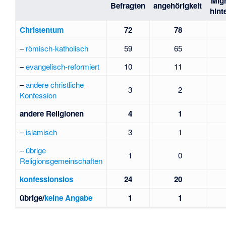
Migr
Befragten
angehörigkeit
hint
Christentum
72
78
–
römisch-katholisch
59
65
–
evangelisch-reformiert
10
11
–
andere christliche
3
2
Konfession
andere Religionen
4
1
–
islamisch
3
1
–
übrige
1
0
Religionsgemeinschaften
konfessionslos
24
20
übrige/
keine Angabe
1
1