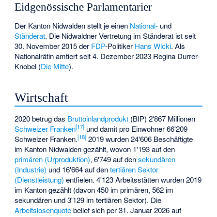
Eidgenössische Parlamentarier
Der Kanton Nidwalden stellt je einen
National-
und
Ständerat
. Die Nidwaldner Vertretung im Ständerat ist seit
30. November 2015 der
FDP
-Politiker
Hans Wicki
. Als
Nationalrätin amtiert seit 4. Dezember 2023
Regina Durrer-
Knobel
(
Die Mitte
).
Wirtschaft
2020 betrug das
Bruttoinlandprodukt
(BIP) 2'867 Millionen
[
17
]
Schweizer Franken
und damit pro Einwohner 66'209
[
18
]
Schweizer Franken.
2019 wurden 24'606 Beschäftigte
im Kanton Nidwalden gezählt, wovon 1'193 auf den
primären (Urproduktion)
, 6'749 auf den
sekundären
(Industrie)
und 16'664 auf den
tertiären Sektor
(Dienstleistung)
entfielen. 4'123 Arbeitsstätten wurden 2019
im Kanton gezählt (davon 450 im primären, 562 im
sekundären und 3'129 im tertiären Sektor). Die
Arbeitslosenquote
belief sich per 31. Januar 2026 auf