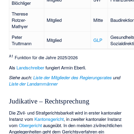
Blöchliger
Therese
Rotzer-
Mitglied
Mitte
Baudirektio
Mathyer
Peter
Gesundheit
Mitglied
GLP
Truttmann
Sozialdirekt
A1
Funktion für die Jahre 2025/2026
Als
Landschreiber
fungiert Armin Eberli.
Siehe auch
:
Liste der Mitglieder des Regierungsrates
und
Liste der Landammänner
Judikative – Rechtsprechung
Die Zivil- und Strafgerichtsbarkeit wird in erster kantonaler
Instanz vom
Kantonsgericht
, in zweiter kantonaler Instanz
vom
Obergericht
ausgeübt. In den meisten zivilrechtlichen
Angelegenheiten geht dem Gerichtsverfahren ein