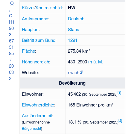
O
Kürzel
/
Kontrollschild
:
NW
;
C
Amtssprache
:
Deutsch
H1
90
Hauptort
:
Stans
3:
Beitritt zum Bund
:
1291
67
31
Fläche
:
275,84 km²
85
/
Höhenbereich
:
430–
2900
m ü. M.
20
03
Website:
nw.ch
2
Bevölkerung
[
1
]
Einwohner:
45'462
(30. September 2025)
Einwohnerdichte
:
165 Einwohner pro km²
Ausländeranteil
:
[
2
]
18,1 %
(Einwohner ohne
(30. September 2025)
Bürgerrecht
)