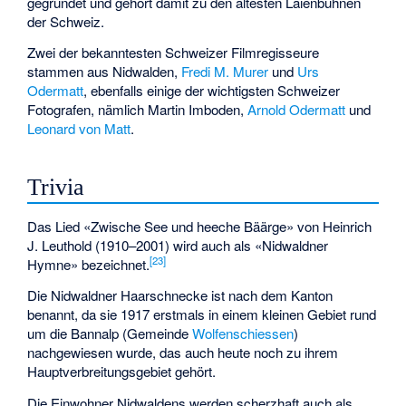
gegründet und gehört damit zu den ältesten Laienbühnen
der Schweiz.
Zwei der bekanntesten Schweizer Filmregisseure
stammen aus Nidwalden,
Fredi M. Murer
und
Urs
Odermatt
, ebenfalls einige der wichtigsten Schweizer
Fotografen, nämlich
Martin Imboden
,
Arnold Odermatt
und
Leonard von Matt
.
Trivia
Das Lied «Zwische See und heeche Bäärge» von
Heinrich
J. Leuthold
(1910–2001) wird auch als «Nidwaldner
[
23
]
Hymne» bezeichnet.
Die
Nidwaldner Haarschnecke
ist nach dem Kanton
benannt, da sie 1917 erstmals in einem kleinen Gebiet rund
um die
Bannalp
(Gemeinde
Wolfenschiessen
)
nachgewiesen wurde, das auch heute noch zu ihrem
Hauptverbreitungsgebiet gehört.
Die Einwohner Nidwaldens werden scherzhaft auch als