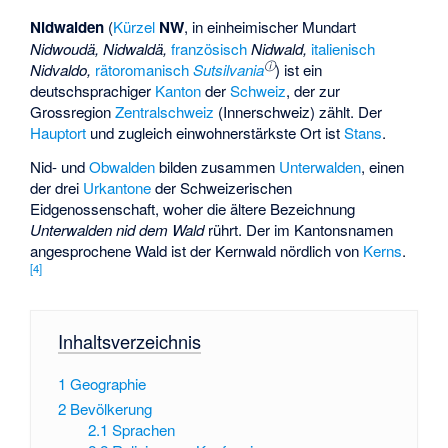
Nidwalden
(
Kürzel
NW
, in einheimischer Mundart
Nidwoudä, Nidwaldä,
französisch
Nidwald,
italienisch
ⓘ
Nidvaldo,
rätoromanisch
Sutsilvania
) ist ein
deutschsprachiger
Kanton
der
Schweiz
, der zur
Grossregion
Zentralschweiz
(Innerschweiz) zählt. Der
Hauptort
und zugleich einwohnerstärkste Ort ist
Stans
.
Nid- und
Obwalden
bilden zusammen
Unterwalden
, einen
der drei
Urkantone
der Schweizerischen
Eidgenossenschaft, woher die ältere Bezeichnung
Unterwalden nid dem Wald
rührt. Der im Kantonsnamen
angesprochene Wald ist der
Kernwald
nördlich von
Kerns
.
[
4
]
Inhaltsverzeichnis
1
Geographie
2
Bevölkerung
2.1
Sprachen