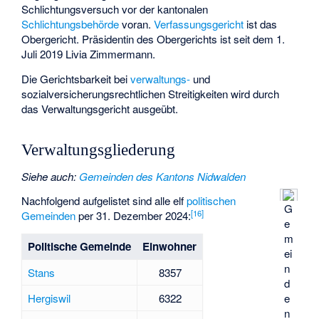
Schlichtungsversuch vor der kantonalen
Schlichtungsbehörde
voran.
Verfassungsgericht
ist das
Obergericht. Präsidentin des Obergerichts ist seit dem 1.
Juli 2019 Livia Zimmermann.
Die Gerichtsbarkeit bei
verwaltungs-
und
sozialversicherungsrechtlichen Streitigkeiten wird durch
das Verwaltungsgericht ausgeübt.
Verwaltungsgliederung
Siehe auch
:
Gemeinden des Kantons Nidwalden
Nachfolgend aufgelistet sind alle elf
politischen
G
[
16
]
Gemeinden
per 31. Dezember 2024:
e
m
Politische Gemeinde
Einwohner
ei
n
Stans
8357
d
e
Hergiswil
6322
n