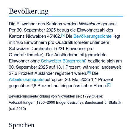
Bevölkerung
Die Einwohner des Kantons werden
Nidwaldner
genannt.
Per 30. September 2025 betrug die Einwohnerzahl des
[
5
]
Kantons Nidwalden 45'462.
Die
Bevölkerungsdichte
liegt
mit 165 Einwohnern pro Quadratkilometer unter dem
Schweizer Durchschnitt (221 Einwohner pro
Quadratkilometer). Der Ausländeranteil (gemeldete
Einwohner ohne
Schweizer Bürgerrecht
) bezifferte sich am
30. September 2025 auf 18,1 Prozent, während landesweit
[
6
]
27,6 Prozent Ausländer registriert waren.
Die
Arbeitslosenquote
betrug per 30. Mai 2025 1,1 Prozent
[
7
]
gegenüber 2,8 Prozent auf eidgenössischer Ebene.
Bevölkerungsentwicklung von Nidwalden seit 1799 Quelle:
Volkszählungen (1850–2000 Eidgenössische), Bundesamt für Statistik
(seit 2010)
Sprachen