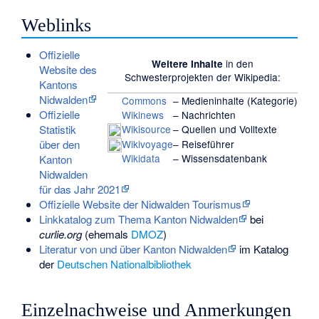
Weblinks
Offizielle
in den
Weitere Inhalte
Website des
Schwesterprojekten
der Wikipedia:
Kantons
Nidwalden
Commons
– Medieninhalte (Kategorie)
Offizielle
Wikinews
– Nachrichten
Wikisource
– Quellen und Volltexte
Statistik
Wikivoyage
– Reiseführer
über den
Wikidata
– Wissensdatenbank
Kanton
Nidwalden
für das Jahr 2021
Offizielle Website der Nidwalden Tourismus
Linkkatalog zum Thema Kanton Nidwalden
bei
curlie.org
(ehemals
DMOZ
)
Literatur von und über Kanton Nidwalden
im Katalog
der
Deutschen Nationalbibliothek
Einzelnachweise und Anmerkungen