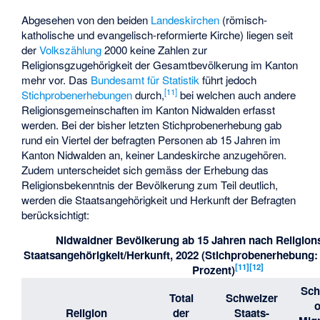
Abgesehen von den beiden
Landeskirchen
(römisch-
katholische und evangelisch-reformierte Kirche) liegen seit
der
Volkszählung
2000 keine Zahlen zur
Religionsgzugehörigkeit der Gesamtbevölkerung im Kanton
mehr vor. Das
Bundesamt für Statistik
führt jedoch
[
11
]
Stichprobenerhebungen
durch,
bei welchen auch andere
Religionsgemeinschaften im Kanton Nidwalden erfasst
werden. Bei der bisher letzten Stichprobenerhebung gab
rund ein Viertel der befragten Personen ab 15 Jahren im
Kanton Nidwalden an, keiner Landeskirche anzugehören.
Zudem unterscheidet sich gemäss der Erhebung das
Religionsbekenntnis der Bevölkerung zum Teil deutlich,
werden die Staatsangehörigkeit und Herkunft der Befragten
berücksichtigt:
Nidwaldner Bevölkerung ab 15 Jahren nach Religion
Staatsangehörigkeit/Herkunft, 2022 (Stichprobenerhebung
[
11
]
[
12
]
Prozent)
Sch
Total
Schweizer
Religion
der
Staats-