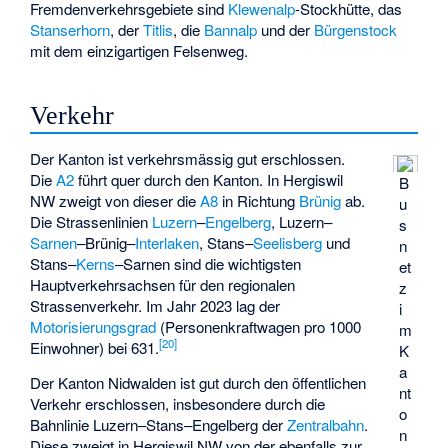
Fremdenverkehrsgebiete sind
Klewenalp
-Stockhütte, das
Stanserhorn
, der
Titlis
, die
Bannalp
und der
Bürgenstock
mit dem einzigartigen Felsenweg.
Verkehr
Der Kanton ist verkehrsmässig gut erschlossen.
Die
A2
führt quer durch den Kanton. In Hergiswil
B
NW zweigt von dieser die
A8
in Richtung
Brünig
ab.
u
Die Strassenlinien
Luzern
–
Engelberg
, Luzern–
s
Sarnen
–Brünig–
Interlaken
, Stans–
Seelisberg
und
n
Stans–
Kerns
–Sarnen sind die wichtigsten
et
Hauptverkehrsachsen für den regionalen
z
Strassenverkehr. Im Jahr 2023 lag der
i
Motorisierungsgrad
(Personenkraftwagen pro 1000
m
[
20
]
Einwohner) bei 631.
K
a
Der Kanton Nidwalden ist gut durch den öffentlichen
nt
Verkehr erschlossen, insbesondere durch die
o
Bahnlinie Luzern–Stans–Engelberg der
Zentralbahn
.
n
Diese zweigt in Hergiswil NW von der ebenfalls zur