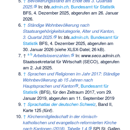
↑
Bevölkerungsstand am Ende des 3. Quartals
2025.
In:
bfs.
admin.ch
.
Bundesamt für Statistik
BFS, 4. Dezember 2025,
abgerufen am 26. Januar
2026
.
↑
Ständige Wohnbevölkerung nach
Staatsangehörigkeitskategorie, Alter und Kanton,
3. Quartal 2025.
In:
bfs.
admin.ch
.
Bundesamt für
Statistik
BFS, 4. Dezember 2025,
abgerufen am
30. Januar 2026
(siehe XLSX-Datei; 26 kB).
a
b
↑
Arbeitslosenzahlen.
In:
www.seco.admin.ch.
Staatssekretariat für Wirtschaft (SECO),
abgerufen
am 2. Juli 2025
.
↑
Sprachen und Religionen im Jahr 2017: Ständige
Wohnbevölkerung ab 15 Jahren nach
Hauptsprachen und Kanton
,
Bundesamt für
Statistik
(BFS), für den Zeitraum 2017, vom 29.
Januar 2019, abgerufen am 11. September 2019
↑
Sprachatlas der deutschen Schweiz
,
Band II,
Karte 125
(fünf)
.
↑
Kirchenmitgliedschaft in der römisch-
katholischen und evangelisch-reformierten Kirche
nach Kantonen (2018). Tabelle 1.4.
SPI St. Gallen,