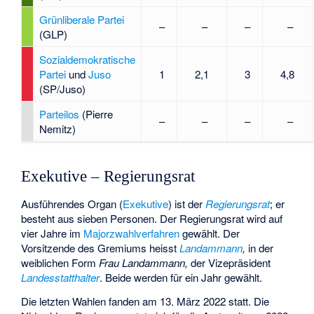
Grünliberale Partei
–
–
–
–
(GLP)
Sozialdemokratische
Partei
und
Juso
1
2,1
3
4,8
(SP/Juso)
Parteilos
(Pierre
–
–
–
–
Nemitz)
Exekutive – Regierungsrat
Ausführendes Organ (
Exekutive
) ist der
Regierungsrat
; er
besteht aus sieben Personen. Der Regierungsrat wird auf
vier Jahre im
Majorzwahlverfahren
gewählt. Der
Vorsitzende des Gremiums heisst
Landammann
,
in der
weiblichen Form
Frau Landammann,
der Vizepräsident
Landesstatthalter
. Beide werden für ein Jahr gewählt.
Die letzten Wahlen fanden am 13. März 2022 statt. Die