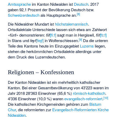
Amtssprache
im Kanton Nidwalden ist
Deutsch
. 2017
gaben 92,1 Prozent der Bevölkerung Deutsch bzw.
[
8
]
Schweizerdeutsch
als Hauptsprache an.
Die Nidwaldner Mundart ist
höchstalemannisch
.
Ortsdialektale Unterschiede lassen sich etwa am Zahlwort
«fünf» demonstrieren:
fiif
[fiːf]
sagt man in Hergiswil,
fììf
[fɪːf]
[
9
]
in Stans und
feyf
[feɪ̯f]
in Wolfenschiessen.
Da die unteren
Teile des Kantons heute im Einzugsgebiet
Luzerns
liegen,
stehen die herkömmlichen Ortsdialekte allerdings unter
dem Druck des Luzerndeutschen.
Religionen – Konfessionen
Der Kanton Nidwalden ist ein mehrheitlich katholischer
Kanton. Bei einer Gesamtbevölkerung von 43'223 waren im
Jahr 2018 28'363 Einwohner (65,6 %)
römisch-katholisch
.
[
10
]
4'336 Einwohner (10,0 %) waren
evangelisch-reformiert
.
Die katholischen Kirchgemeinden gehören zum
Bistum
Chur
, die reformierten zur
Evangelisch-Reformierten Kirche
Nidwalden
.