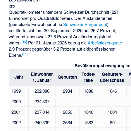
pro
Quadratkilometer unter dem Schweizer Durchschnitt (221
Einwohner pro Quadratkilometer). Der Ausländeranteil
(gemeldete Einwohner ohne
Schweizer Bürgerrecht
)
bezifferte sich am 30. September 2025 auf 25,7 Prozent,
während landesweit 27,6 Prozent Ausländer registriert
[
10
]
waren.
Per 31. Januar 2026 betrug die
Arbeitslosenquote
2,9 Prozent gegenüber 3,2 Prozent auf eidgenössischer
[
11
]
Ebene.
Bevölkerungsbewegung im 
Einwohner
Todes-
Geburten-
Jahr
Geburten
1. Januar
fälle
überschuss
1999
232'086
2934
1888
1046
2000
234'307
2001
237'044
2850
1846
1004
2002
240'339
2684
1883
801