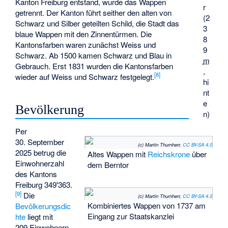
Kanton Freiburg entstand, wurde das Wappen
r
getrennt. Der Kanton führt seither den alten von
(
2
Schwarz und Silber geteilten Schild, die Stadt das
3
blaue Wappen mit den Zinnentürmen. Die
8
Kantonsfarben waren zunächst Weiss und
9
Schwarz. Ab 1500 kamen Schwarz und Blau in
m
Gebrauch. Erst 1831 wurden die Kantonsfarben
,
[
8
]
wieder auf Weiss und Schwarz festgelegt.
hi
nt
e
Bevölkerung
n)
Per
30. September
(c) Martin Thurnherr,
CC BY-SA 4.0
2025 betrug die
Altes Wappen mit
Reichskrone
über
Einwohnerzahl
dem Berntor
des Kantons
Freiburg 349'363.
[
9
]
Die
(c) Martin Thurnherr,
CC BY-SA 4.0
Kombiniertes Wappen von 1737 am
Bevölkerungsdic
Eingang zur Staatskanzlei
hte
liegt mit
209 Einwohnern