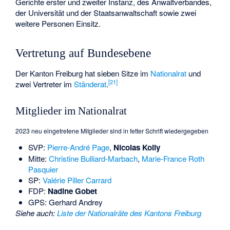
Gerichte erster und zweiter Instanz, des Anwaltverbandes,
der Universität und der Staatsanwaltschaft sowie zwei
weitere Personen Einsitz.
Vertretung auf Bundesebene
Der Kanton Freiburg hat sieben Sitze im
Nationalrat
und
[
21
]
zwei Vertreter im
Ständerat
.
Mitglieder im Nationalrat
2023 neu eingetretene Mitglieder sind in fetter Schrift wiedergegeben
SVP:
Pierre-André Page
,
Nicolas Kolly
Mitte:
Christine Bulliard-Marbach
,
Marie-France Roth
Pasquier
SP:
Valérie Piller Carrard
FDP:
Nadine Gobet
GPS:
Gerhard Andrey
Siehe auch
:
Liste der Nationalräte des Kantons Freiburg