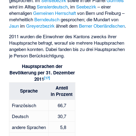
gesprochen. Im
Sensebezirk
sowie in der Pfarrei
Gurmels
wird im Alltag
Senslerdeutsch
, im
Seebezirk
– einer
ehemaligen
Gemeinen Herrschaft
von Bern und Freiburg –
mehrheitlich
Berndeutsch
gesprochen; die Mundart von
Jaun
im
Greyerzbezirk
ähnelt dem
Berner Oberländischen
.
2011 wurden die Einwohner des Kantons zwecks ihrer
Hauptsprache befragt, worauf sie mehrere Hauptsprachen
angeben konnten. Dabei fanden bis zu drei Hauptsprachen
je Person Berücksichtigung.
Hauptsprachen der
Bevölkerung per 31. Dezember
[
17
]
2011
Anteil
Sprache
in Prozent
Französisch
66,7
Deutsch
30,7
andere Sprachen
5,8