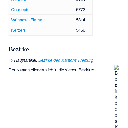
Courtepin
5772
Wünnewil-Flamatt
5814
Kerzers
5466
Bezirke
→
Hauptartikel
:
Bezirke des Kantons Freiburg
Der Kanton gliedert sich in die sieben Bezirke:
B
e
z
ir
k
e
d
e
s
K