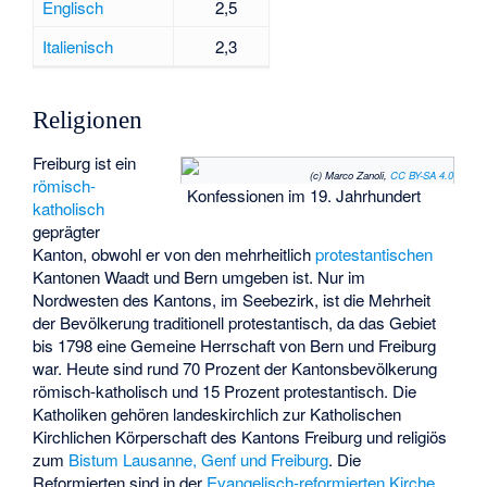
Englisch
2,5
Italienisch
2,3
Religionen
Freiburg ist ein
(c) Marco Zanoli,
CC BY-SA 4.0
römisch-
Konfessionen im 19. Jahrhundert
katholisch
geprägter
Kanton, obwohl er von den mehrheitlich
protestantischen
Kantonen Waadt und Bern umgeben ist. Nur im
Nordwesten des Kantons, im Seebezirk, ist die Mehrheit
der Bevölkerung traditionell protestantisch, da das Gebiet
bis 1798 eine Gemeine Herrschaft von Bern und Freiburg
war. Heute sind rund 70 Prozent der Kantonsbevölkerung
römisch-katholisch und 15 Prozent protestantisch. Die
Katholiken gehören landeskirchlich zur
Katholischen
Kirchlichen Körperschaft des Kantons Freiburg
und religiös
zum
Bistum Lausanne, Genf und Freiburg
. Die
Reformierten sind in der
Evangelisch-reformierten Kirche