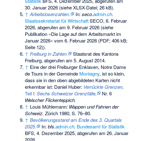
Statistik
BFS, 4. Dezember 2025,
abgerufen am
30. Januar 2026
(siehe XLSX-Datei; 26 kB).
↑
Arbeitslosenzahlen.
In:
seco.
admin.ch
.
Staatssekretariat für Wirtschaft
SECO, 6. Februar
2026,
abgerufen am 9. Februar 2026
(siehe
Publikation «Die Lage auf dem Arbeitsmarkt im
Januar 2026» vom 6. Februar 2026 (PDF; 406 kB;
Seite 12)).
↑
Freiburg in Zahlen.
Staatsrat des Kantons
Freiburg,
abgerufen am 5. August 2014
.
↑
Eine der drei Freiburger Enklaven, Notre Dame
de Tours in der Gemeinde
Montagny
, ist so klein,
dass sie in den oben abgebildeten Karten nicht
erkennbar ist: Daniel Huber:
Verrückte Grenzen,
Teil I:
Sechs Schweizer Grenzfälle,
Nr. 6
Welscher Flickenteppich.
↑
Louis Mühlemann:
Wappen und Fahnen der
Schweiz.
Zürich 1980, S. 76–80.
↑
Bevölkerungsstand am Ende des 3. Quartals
2025.
In:
bfs.
admin.ch
.
Bundesamt für Statistik
BFS, 4. Dezember 2025,
abgerufen am 26. Januar
2026
.