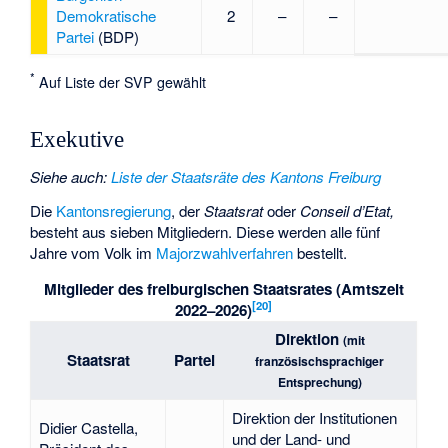
Demokratische
2
–
–
Partei
(BDP)
*
Auf Liste der SVP gewählt
Exekutive
Siehe auch
:
Liste der Staatsräte des Kantons Freiburg
Die
Kantonsregierung
, der
Staatsrat
oder
Conseil d’Etat,
besteht aus sieben Mitgliedern. Diese werden alle fünf
Jahre vom Volk im
Majorzwahlverfahren
bestellt.
Mitglieder des freiburgischen Staatsrates (Amtszeit
[
20
]
2022–2026)
Direktion
(mit
Staatsrat
Partei
französischsprachiger
Entsprechung)
Direktion der Institutionen
Didier Castella
,
und der Land- und