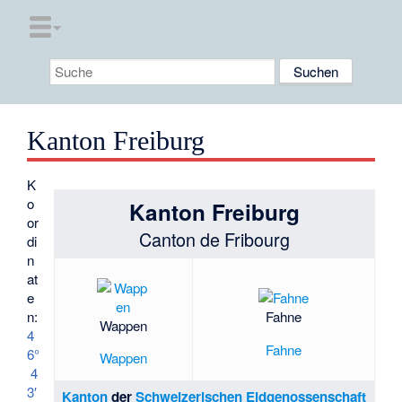
Kanton Freiburg
K
o
Kanton Freiburg
or
Canton de Fribourg
di
n
at
e
Fahne
n:
Wappen
4
Fahne
6°
Wappen
4
3′
Kanton
der
Schweizerischen Eidgenossenschaft