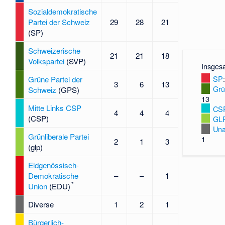
Sozialdemokratische
Partei der Schweiz
29
28
21
(SP)
Schweizerische
21
21
18
Volkspartei
(SVP)
Insges
SP
Grüne Partei der
3
6
13
Gr
Schweiz
(GPS)
13
Mitte Links CSP
CS
4
4
4
(CSP)
GL
Una
Grünliberale Partei
1
2
1
3
(glp)
Eidgenössisch-
Demokratische
–
–
1
*
Union
(EDU)
Diverse
1
2
1
Bürgerlich-