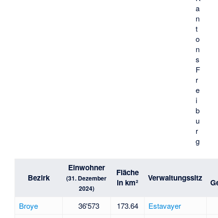
a
n
t
o
n
s
F
r
e
i
b
u
r
g
Einwohner
Fläche
Bezirk
Verwaltungssitz
(31. Dezember
in km²
G
2024)
Broye
36'573
173.64
Estavayer