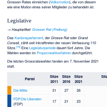
Grossen Rates einreichen (
Volksmotion
), die von diesem
wie eine Motion eines seiner Mitglieder zu behandeln ist.
Legislative
→
Hauptartikel
:
Grosser Rat (Freiburg)
Das
Kantonsparlament
, der
Grosse Rat
oder
Grand
Conseil,
zählt seit Inkrafttreten der neuen Verfassung 110
[
19
]
Sitze.
Eine
Legislaturperiode
dauert fünf Jahre. Die
Wahlen werden im
Proporzwahlverfahren
durchgeführt.
Die letzten Grossratswahlen fanden am 7. November 2021
statt.
Sitze
Sitze
Sitze
Sit
Partei
2011
2016
2021
Die Mitte
31
27
26
FDP.Die Liberalen
17
21
23
(FDP)