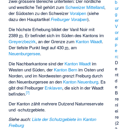
zwei grössere Bereiche unterteilen: Der nördliche
b
und westliche Teil gehört zum
Schweizer Mittelland
,
ur
der Südosten zu den Schweizer
Voralpen
(siehe
g
dazu den Hauptartikel
Freiburger Voralpen
).
er
V
Die höchste Erhebung bildet der
Vanil Noir
mit
or
2389
m
. Er befindet sich im Süden des Kantons im
al
Greyerzbezirk
, an der Grenze zum
Kanton Waadt
.
p
Der tiefste Punkt liegt auf
430
m
, am
e
Neuenburgersee
.
n
:
D
Die Nachbarkantone sind der
Kanton Waadt
im
e
Westen und Süden, der
Kanton Bern
im Osten und
nt
Norden, und im Nordwesten grenzt Freiburg durch
d
den Neuenburgersee an den
Kanton Neuenburg
. Es
e
gibt drei Freiburger
Enklaven
, die sich in der Waadt
B
[
7
]
befinden.
re
Der Kanton zählt mehrere Dutzend Naturreservate
nl
und -schutzgebiete.
ei
re
Siehe auch
:
Liste der Schutzgebiete im Kanton
(
2
Freiburg
3