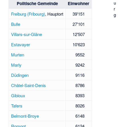
u
Politische Gemeinde
Einwohner
r
Freiburg (Fribourg)
, Hauptort
39'151
g
Bulle
27'101
Villars-sur-Glâne
12'507
Estavayer
10'623
Murten
9552
Marly
9242
Düdingen
9116
Châtel-Saint-Denis
8786
Gibloux
8393
Tafers
8026
Belmont-Broye
6148
Romont
6124