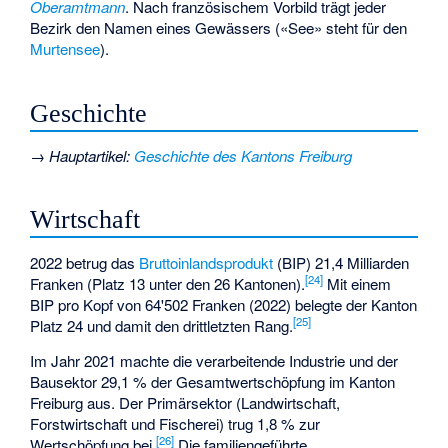
Oberamtmann
. Nach französischem Vorbild trägt jeder
Bezirk den Namen eines Gewässers («See» steht für den
Murtensee
).
Geschichte
→
Hauptartikel
:
Geschichte des Kantons Freiburg
Wirtschaft
2022 betrug das
Bruttoinlandsprodukt
(BIP) 21,4 Milliarden
[
24
]
Franken (
Platz 13 unter den 26 Kantonen
).
Mit einem
BIP pro Kopf von 64'502 Franken (2022) belegte der Kanton
[
25
]
Platz 24 und damit den drittletzten Rang.
Im Jahr 2021 machte die verarbeitende Industrie und der
Bausektor 29,1 % der Gesamtwertschöpfung im Kanton
Freiburg aus. Der Primärsektor (Landwirtschaft,
Forstwirtschaft und Fischerei) trug 1,8 % zur
[
26
]
Wertschöpfung bei.
Die familiengeführte