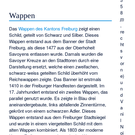
5
8
Wappen
m
,
Das
Wappen des Kantons Freiburg
zeigt einen
re
Schild, geteilt von Schwarz und Silber. Dieses
c
Wappen entstand aus dem Banner der Stadt
ht
Freiburg, als diese 1477 aus der Oberhoheit
s
Savoyens entlassen wurde. Damals wurden die
v
Savoyer Kreuze an den Stadttoren durch eine
or
Darstellung ersetzt, welche einen zweifachen,
n
schwarz-weiss geteilten Schild überhöht vom
e)
Reichswappen zeigte. Das Banner ist erstmals
u
1410 in der Freiburger Handfesten dargestellt. Im
n
17. Jahrhundert entstand ein zweites Wappen, das
d
parallel genutzt wurde. Es zeigte in Blau drei
V
aneinandergebaute, links abfallende Zinnentürme,
a
gekrönt von einem schwarzen Adler. Dieses
ni
Wappen entstand aus dem Freiburger Stadtsiegel
l
und wurde in einem viergeteilten Schild mit dem
N
alten Wappen kombiniert. Als 1803 der moderne
oi