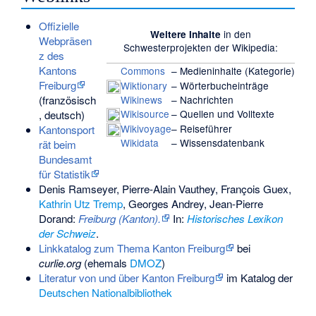
Offizielle
in den
Weitere Inhalte
Webpräsen
Schwesterprojekten
der Wikipedia:
z des
Kantons
Commons
– Medieninhalte (Kategorie)
Freiburg
Wiktionary
– Wörterbucheinträge
(französisch
Wikinews
– Nachrichten
Wikisource
– Quellen und Volltexte
, deutsch)
Wikivoyage
– Reiseführer
Kantonsport
Wikidata
– Wissensdatenbank
rät beim
Bundesamt
für Statistik
Denis Ramseyer, Pierre-Alain Vauthey, François Guex,
Kathrin Utz Tremp
, Georges Andrey, Jean-Pierre
Dorand:
Freiburg (Kanton).
In:
Historisches Lexikon
der Schweiz
.
Linkkatalog zum Thema Kanton Freiburg
bei
curlie.org
(ehemals
DMOZ
)
Literatur von und über Kanton Freiburg
im Katalog der
Deutschen Nationalbibliothek