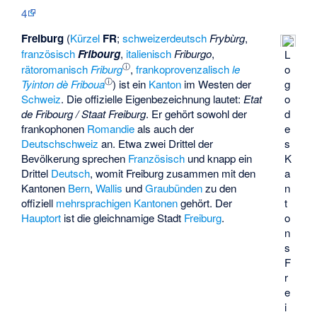
4
Freiburg
(
Kürzel
FR
;
schweizerdeutsch
Frybùrg
,
französisch
Fribourg
,
italienisch
Friburgo
,
L
ⓘ
rätoromanisch
Friburg
,
frankoprovenzalisch
le
o
ⓘ
Tyinton dè Friboua
) ist ein
Kanton
im Westen der
g
Schweiz
. Die offizielle Eigenbezeichnung lautet:
Etat
o
de Fribourg / Staat Freiburg
. Er gehört sowohl der
d
frankophonen
Romandie
als auch der
e
Deutschschweiz
an. Etwa zwei Drittel der
s
Bevölkerung sprechen
Französisch
und knapp ein
K
Drittel
Deutsch
, womit Freiburg zusammen mit den
a
Kantonen
Bern
,
Wallis
und
Graubünden
zu den
n
offiziell
mehrsprachigen Kantonen
gehört. Der
t
Hauptort
ist die gleichnamige Stadt
Freiburg
.
o
n
s
F
r
e
i