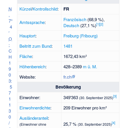
Kürzel
/
Kontrollschild
:
FR
N
,
Französisch
(68,9 %),
7°
Amtssprache
:
[
1
]
[
2
]
Deutsch
(27,1 %)
4
′
Hauptort
:
Freiburg (Fribourg)
O
;
Beitritt zum Bund
:
1481
C
Fläche
:
1672,43 km²
H
1
Höhenbereich
:
428–
2389
m ü. M.
9
0
Website:
fr.ch
3:
Bevölkerung
5
7
[
3
]
Einwohner:
349'363
(30. September 2025)
1
1
Einwohnerdichte
:
209 Einwohner pro km²
3
0
Ausländeranteil
:
/
[
4
]
25,7 %
(Einwohner ohne
(30. September 2025)