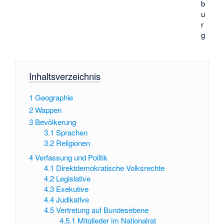
b
u
r
g
Inhaltsverzeichnis
1
Geographie
2
Wappen
3
Bevölkerung
3.1
Sprachen
3.2
Religionen
4
Verfassung und Politik
4.1
Direktdemokratische Volksrechte
4.2
Legislative
4.3
Exekutive
4.4
Judikative
4.5
Vertretung auf Bundesebene
4.5.1
Mitglieder im Nationalrat