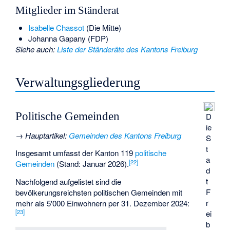
Mitglieder im Ständerat
Isabelle Chassot
(Die Mitte)
Johanna Gapany
(FDP)
Siehe auch
:
Liste der Ständeräte des Kantons Freiburg
Verwaltungsgliederung
Politische Gemeinden
D
ie
→
Hauptartikel
:
Gemeinden des Kantons Freiburg
S
t
Insgesamt umfasst der Kanton 119
politische
a
[
22
]
Gemeinden
(Stand: Januar 2026).
d
t
Nachfolgend aufgelistet sind die
F
bevölkerungsreichsten politischen Gemeinden mit
r
mehr als 5'000 Einwohnern per 31. Dezember 2024:
[
23
]
ei
b