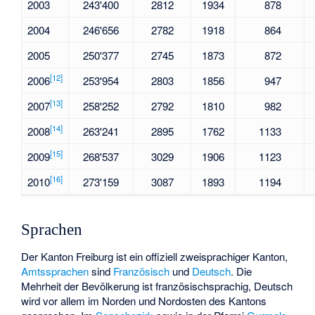
2003
243'400
2812
1934
878
2004
246'656
2782
1918
864
2005
250'377
2745
1873
872
[
12
]
2006
253'954
2803
1856
947
[
13
]
2007
258'252
2792
1810
982
[
14
]
2008
263'241
2895
1762
1133
[
15
]
2009
268'537
3029
1906
1123
[
16
]
2010
273'159
3087
1893
1194
Sprachen
Der Kanton Freiburg ist ein offiziell zweisprachiger Kanton,
Amtssprachen
sind
Französisch
und
Deutsch
. Die
Mehrheit der Bevölkerung ist französischsprachig, Deutsch
wird vor allem im Norden und Nordosten des Kantons