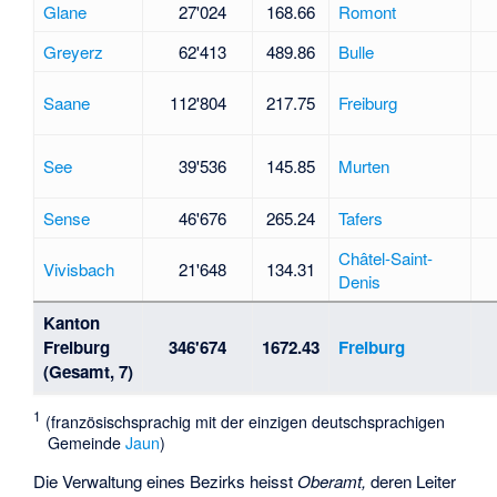
Glane
27'024
168.66
Romont
Greyerz
62'413
489.86
Bulle
Saane
112'804
217.75
Freiburg
See
39'536
145.85
Murten
Sense
46'676
265.24
Tafers
Châtel-Saint-
Vivisbach
21'648
134.31
Denis
Kanton
Freiburg
346'674
1672.43
Freiburg
(Gesamt, 7)
1
(französischsprachig mit der einzigen deutschsprachigen
Gemeinde
Jaun
)
Die Verwaltung eines Bezirks heisst
Oberamt,
deren Leiter