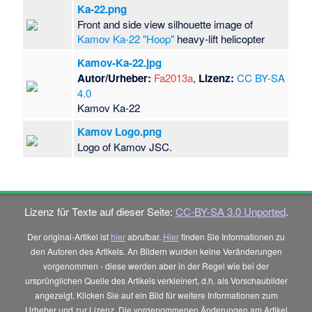
Ka-22.png
Front and side view silhouette image of
Kamov Ka-22 "Hoop"
heavy-lift helicopter
Kamov-Ka-22.jpg
Autor/Urheber:
Fa2013a
,
Lizenz:
CC BY-SA
4.0
Kamov Ka-22
Kamov Logo.png
Logo of Kamov JSC.
Lizenz für Texte auf dieser Seite:
CC-BY-SA 3.0 Unported
.
Der original-Artikel ist
hier
abrufbar.
Hier
finden Sie Informationen zu
den Autoren des Artikels. An Bildern wurden keine Veränderungen
vorgenommen - diese werden aber in der Regel wie bei der
ursprünglichen Quelle des Artikels verkleinert, d.h. als Vorschaubilder
angezeigt. Klicken Sie auf ein Bild für weitere Informationen zum
Urheber und zur Lizenz. Die vorgenommenen Änderungen am Artikel