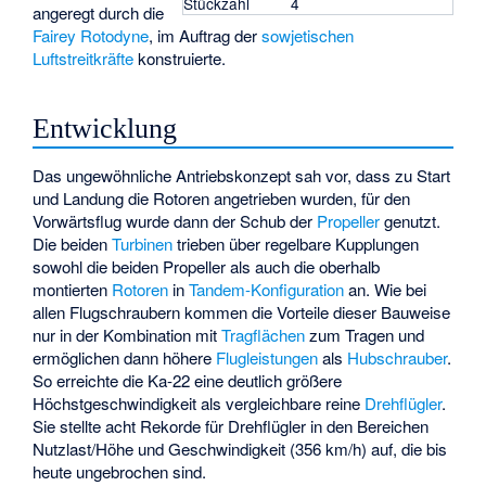
Stückzahl
4
angeregt durch die
Fairey Rotodyne
, im Auftrag der
sowjetischen
Luftstreitkräfte
konstruierte.
Entwicklung
Das ungewöhnliche Antriebskonzept sah vor, dass zu Start
und Landung die Rotoren angetrieben wurden, für den
Vorwärtsflug wurde dann der Schub der
Propeller
genutzt.
Die beiden
Turbinen
trieben über regelbare Kupplungen
sowohl die beiden Propeller als auch die oberhalb
montierten
Rotoren
in
Tandem-Konfiguration
an. Wie bei
allen Flugschraubern kommen die Vorteile dieser Bauweise
nur in der Kombination mit
Tragflächen
zum Tragen und
ermöglichen dann höhere
Flugleistungen
als
Hubschrauber
.
So erreichte die Ka-22 eine deutlich größere
Höchstgeschwindigkeit als vergleichbare reine
Drehflügler
.
Sie stellte acht Rekorde für Drehflügler in den Bereichen
Nutzlast/Höhe und Geschwindigkeit (356 km/h) auf, die bis
heute ungebrochen sind.