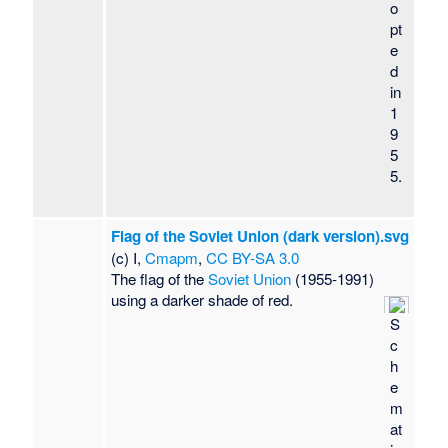
o
pt
e
d
in
1
9
5
5.
Flag of the Soviet Union (dark version).svg
(c) I,
Cmapm
,
CC BY-SA 3.0
The flag of the
Soviet Union
(1955-1991)
using a darker shade of red.
S
c
h
e
m
at