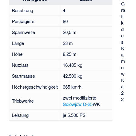
G
ra
Besatzung
4
fi
Passagiere
80
k
d
Spannweite
20,5 m
e
s
Länge
23 m
K
Höhe
8,25 m
a
m
Nutzlast
16.485 kg
o
w
Startmasse
42.500 kg
K
a-
Höchstgeschwindigkeit
365 km/h
2
zwei modifizierte
2
Triebwerke
Solowjow D-25
WK
Leistung
je 5.500 PS