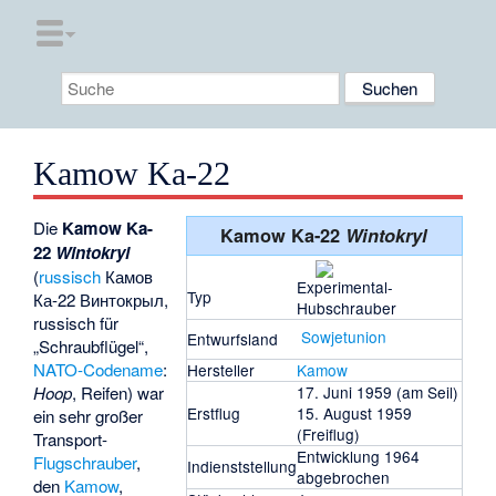
Kamow Ka-22
Die
Kamow Ka-
Kamow Ka-22
Wintokryl
22
Wintokryl
(
russisch
Камов
Experimental-
Typ
Ка-22 Винтокрыл
,
Hubschrauber
russisch für
Sowjetunion
Entwurfsland
„Schraubflügel“,
NATO-Codename
:
Hersteller
Kamow
Hoop
, Reifen) war
17. Juni 1959 (am Seil)
Erstflug
15. August 1959
ein sehr großer
(Freiflug)
Transport-
Entwicklung 1964
Flugschrauber
,
Indienststellung
abgebrochen
den
Kamow
,