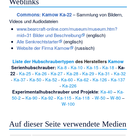
Weblinks
Commons
: Kamow Ka-22
– Sammlung von Bildern,
Videos und Audiodateien
www.bearcraft-online.com/museum/museum.htm?
mid=31 Bilder und Beschreibung
(englisch)
Alle Senkrechtstarter
(englisch)
Website der Firma Kamow
(russisch)
Liste der Hubschraubertypen
des Herstellers
Kamow
Ka-8
-
Ka-10
-
Ka-15
-
Ka-18
-
Serienhubschrauber:
Ka-
-
Ka-25
-
Ka-26
-
Ka-27
-
Ka-28
-
Ka-29
-
Ka-31
-
Ka-32
22
-
Ka-37
-
Ka-50
-
Ka-52
-
Ka-60
-
Ka-62
-
Ka-126
-
Ka-137
-
Ka-226
:
Ka-40
–
Ka-
Experimentalhubschrauber und Projekte
50-2
–
Ka-90
-
Ka-92
-
Ka-115
-
Ka-118
-
W-50
–
W-80
–
W-100
Auf dieser Seite verwendete Medien