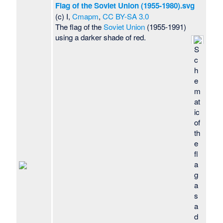
Flag of the Soviet Union (1955-1980).svg
(c) I,
Cmapm
,
CC BY-SA 3.0
The flag of the
Soviet Union
(1955-1991)
using a darker shade of red.
S
c
h
e
m
at
ic
of
th
e
fl
a
g
a
s
a
d