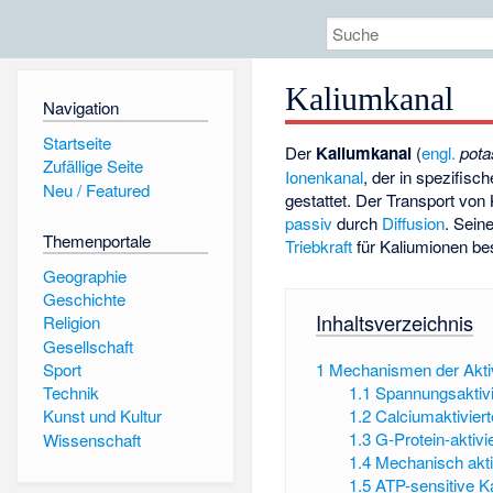
Kaliumkanal
Navigation
Startseite
Der
Kaliumkanal
(
engl.
pota
Zufällige Seite
Ionenkanal
, der in spezifisc
Neu / Featured
gestattet. Der Transport von
passiv
durch
Diffusion
. Sein
Themenportale
Triebkraft
für Kaliumionen be
Geographie
Geschichte
Inhaltsverzeichnis
Religion
Gesellschaft
Sport
1
Mechanismen der Aktiv
1.1
Spannungsaktivi
Technik
1.2
Calciumaktivier
Kunst und Kultur
1.3
G-Protein-aktivi
Wissenschaft
1.4
Mechanisch akti
1.5
ATP-sensitive K