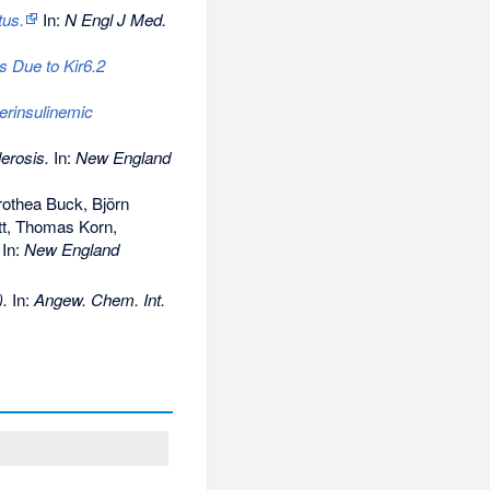
tus.
In:
N Engl J Med.
es Due to Kir6.2
perinsulinemic
erosis.
In:
New England
othea Buck, Björn
tt, Thomas Korn,
In:
New England
).
In:
Angew. Chem. Int.