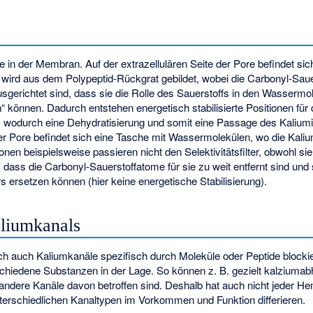
e in der Membran. Auf der extrazellulären Seite der Pore befindet si
ore wird aus dem Polypeptid-Rückgrat gebildet, wobei die Carbonyl-Sau
gerichtet sind, dass sie die Rolle des Sauerstoffs in den Wassermol
können. Dadurch entstehen energetisch stabilisierte Positionen für
 4), wodurch eine Dehydratisierung und somit eine Passage des Kalium
 der Pore befindet sich eine Tasche mit Wassermolekülen, wo die Kali
onen beispielsweise passieren nicht den Selektivitätsfilter, obwohl sie 
 dass die Carbonyl-Sauerstoffatome für sie zu weit entfernt sind und s
ersetzen können (hier keine energetische Stabilisierung).
liumkanals
ch auch Kaliumkanäle spezifisch durch Moleküle oder Peptide blocki
chiedene Substanzen in der Lage. So können z. B. gezielt kalziuma
andere Kanäle davon betroffen sind. Deshalb hat auch nicht jeder H
terschiedlichen Kanaltypen im Vorkommen und Funktion differieren.