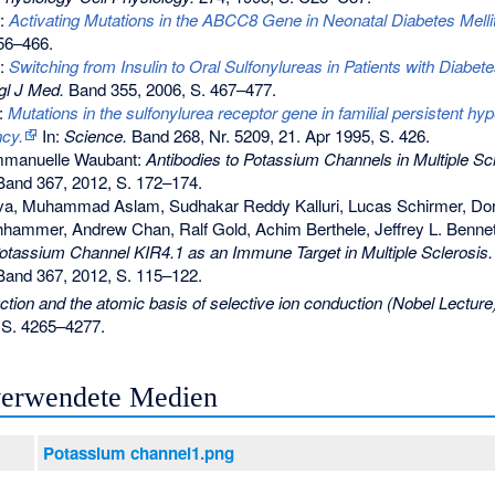
.:
Activating Mutations in the ABCC8 Gene in Neonatal Diabetes Melli
56–466.
.:
Switching from Insulin to Oral Sulfonylureas in Patients with Diabet
gl J Med.
Band 355, 2006, S. 467–477.
.:
Mutations in the sulfonylurea receptor gene in familial persistent hy
ncy.
In:
Science.
Band 268, Nr. 5209, 21. Apr 1995, S. 426.
mmanuelle Waubant:
Antibodies to Potassium Channels in Multiple Scl
and 367, 2012, S. 172–174.
va, Muhammad Aslam, Sudhakar Reddy Kalluri, Lucas Schirmer, Dor
hhammer, Andrew Chan, Ralf Gold, Achim Berthele, Jeffrey L. Benne
otassium Channel KIR4.1 as an Immune Target in Multiple Sclerosis.
and 367, 2012, S. 115–122.
ction and the atomic basis of selective ion conduction (Nobel Lecture
 S. 4265–4277.
 verwendete Medien
Potassium channel1.png