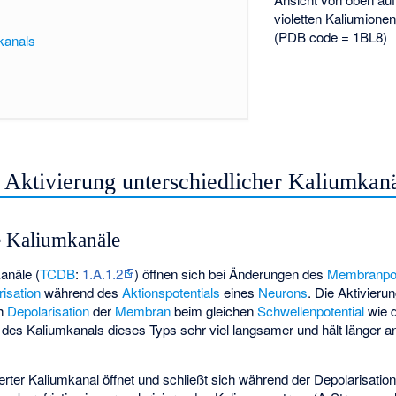
violetten Kaliumione
(PDB code = 1BL8)
kanals
Aktivierung unterschiedlicher Kaliumkan
e Kaliumkanäle
anäle (
TCDB
:
1.A.1.2
) öffnen sich bei Änderungen des
Membranpot
isation
während des
Aktionspotentials
eines
Neurons
. Die Aktivieru
ch
Depolarisation
der
Membran
beim gleichen
Schwellenpotential
wie 
g des Kaliumkanals dieses Typs sehr viel langsamer und hält länger an
erter Kaliumkanal öffnet und schließt sich während der Depolarisatio