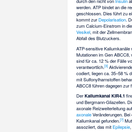
durch den nicht von
Insulin
a
werden. ATP bindet an die re
geschlossen. Dies führt zu e
kommt zur
Depolarisation
. D
zum Calcium-Einstrom in die Z
Vesikel
, mit der Zellmembra
Abfall des Blutzuckers.
ATP-sensitive Kaliumkanäle 
Mutationen im Gen
ABCC8
,
sind für ca. 12 % der Fälle
[
3
]
verantwortlich.
Aktivierend
codiert, liegen ca. 35–58 % 
mit Sulfonylharnstoffen beha
ABCC8 führen dagegen zur f
Der
Kaliumkanal KIR4.1
fin
und Bergmann-Gliazellen. Di
axonale Reizweiterleitung au
axonale
Veränderungen. Bei 
[
7
]
Kaliumkanal gefunden.
Mut
assoziiert, das mit
Epilepsie