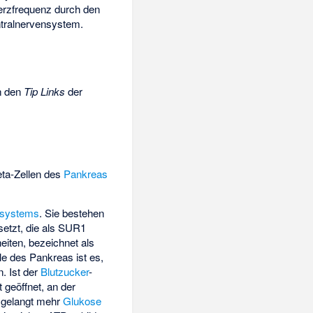
Herzfrequenz durch den
tralnervensystem.
an den
Tip Links
der
ta-Zellen des
Pankreas
rsystems
. Sie bestehen
etzt, die als
SUR1
eiten, bezeichnet als
le des Pankreas ist es,
. Ist der
Blutzucker
-
 geöffnet, an der
, gelangt mehr
Glukose