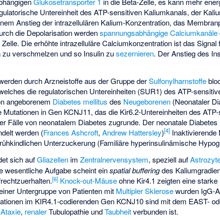
bhängigen
Glukosetransporter 1
in die Beta-Zelle, es kann mehr ener
gulatorische Untereinheit des ATP-sensitiven Kaliumkanals, der Kali
inem Anstieg der intrazellulären Kalium-Konzentration, das Membranp
urch die Depolarisation werden
spannungsabhängige Calciumkanäle
elle. Die erhöhte intrazelluläre Calciumkonzentration ist das Signal fü
n zu verschmelzen und so Insulin zu
sezernieren
. Der Anstieg des In
werden durch Arzneistoffe aus der Gruppe der
Sulfonylharnstoffe
bloc
 welches die regulatorischen Untereinheiten (
SUR1
) des ATP-sensitiv
 von angeborenem
Diabetes mellitus
des
Neugeborenen
(
Neonataler Di
e Mutationen in Gen
KCNJ11
, das die
Kir6.2
-Untereinheiten des ATP-
der Fälle von neonatalem Diabetes zugrunde. Der neonatale Diabetes m
[
4
]
ndelt werden (
Frances Ashcroft
,
Andrew Hattersley
)
Inaktivierende
rühkindlichen Unterzuckerung (
Familiäre hyperinsulinämische Hypo
det sich auf
Gliazellen
im
Zentralnervensystem
, speziell auf
Astrozyt
e wesentliche Aufgabe scheint ein
spatial buffering
des Kaliumgradien
[
6
]
frechtzuerhalten.
Knock-out-Mäuse
ohne Kir4.1 zeigten eine starke
einer Untergruppe von Patienten mit
Multipler Sklerose
wurden IgG-Au
ationen im KIR4.1-codierenden Gen KCNJ10 sind mit dem EAST- 
,
Ataxie
,
renaler
Tubulopathie und
Taubheit
verbunden ist.