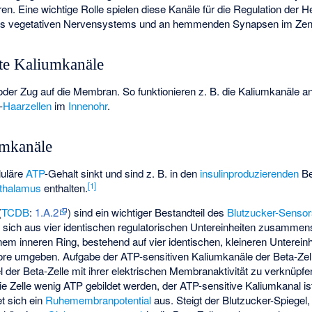
ren. Eine wichtige Rolle spielen diese Kanäle für die Regulation der 
des vegetativen Nervensystems und an hemmenden Synapsen im Zen
rte Kaliumkanäle
oder Zug auf die Membran. So funktionieren z. B. die Kaliumkanäle 
-
Haarzellen
im
Innenohr
.
umkanäle
luläre
ATP
-Gehalt sinkt und sind z. B. in den
insulinproduzierenden
Be
[
1
]
thalamus
enthalten.
(
TCDB
:
1.A.2
) sind ein wichtiger Bestandteil des
Blutzucker-Senso
sich aus vier identischen regulatorischen Untereinheiten zusammens
em inneren Ring, bestehend auf vier identischen, kleineren Untereinh
Pore umgeben. Aufgabe der ATP-sensitiven Kaliumkanäle der Beta-Zel
der Beta-Zelle mit ihrer elektrischen Membranaktivität zu verknüpfen
ie Zelle wenig ATP gebildet werden, der ATP-sensitive Kaliumkanal ist
t sich ein
Ruhemembranpotential
aus. Steigt der Blutzucker-Spiegel