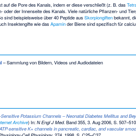
kt auf die Pore des Kanals, indem er diese verschließt (z. B. das
Tet
- oder der Innenseite des Kanals. Viele natürliche Pflanzen- und Tierg
 sind beispielsweise über 40 Peptide aus
Skorpiongiften
bekannt, di
uch Insektengifte wie das
Apamin
der Biene sind spezifisch für calc
l
– Sammlung von Bildern, Videos und Audiodateien
Sensitive Potassium Channels – Neonatal Diabetes Mellitus and Be
nternet Archive
) In:
N Engl J Med.
Band 355, 3. Aug 2006, S. 507–510
ATP-sensitive K+ channels in pancreatic, cardiac, and vascular smoo
Physiology-Cell Physiology
.
274, 1998, S. C25–C37.