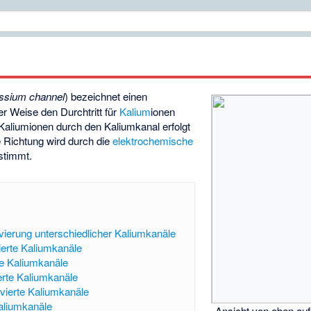
ssium channel
) bezeichnet einen
her Weise den Durchtritt für
Kalium
ionen
 Kaliumionen durch den Kaliumkanal erfolgt
e Richtung wird durch die
elektrochemische
stimmt.
ierung unterschiedlicher Kaliumkanäle
erte Kaliumkanäle
te Kaliumkanäle
erte Kaliumkanäle
vierte Kaliumkanäle
aliumkanäle
Ansicht von oben auf