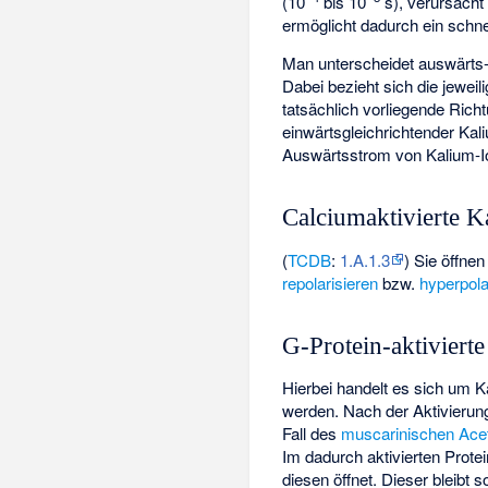
(10
bis 10
s), verursacht
ermöglicht dadurch ein schne
Man unterscheidet auswärts-
Dabei bezieht sich die jeweil
tatsächlich vorliegende Richt
einwärtsgleichrichtender Kal
Auswärtsstrom von Kalium-I
Calciumaktivierte 
(
TCDB
:
1.A.1.3
) Sie öffnen
repolarisieren
bzw.
hyperpola
G-Protein-aktiviert
Hierbei handelt es sich um K
werden. Nach der Aktivierun
Fall des
muscarinischen Acet
Im dadurch aktivierten Prot
diesen öffnet. Dieser bleibt