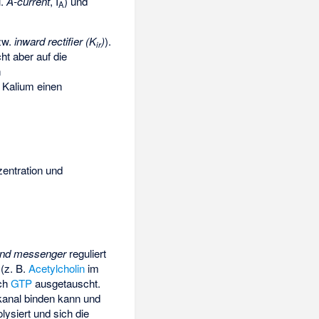
l.
A-current
, I
) und
A
zw.
inward rectifier (K
)
).
ir
ht aber auf die
n
r Kalium einen
entration und
nd messenger
reguliert
 (z. B.
Acetylcholin
im
ch
GTP
ausgetauscht.
kanal binden kann und
ysiert und sich die