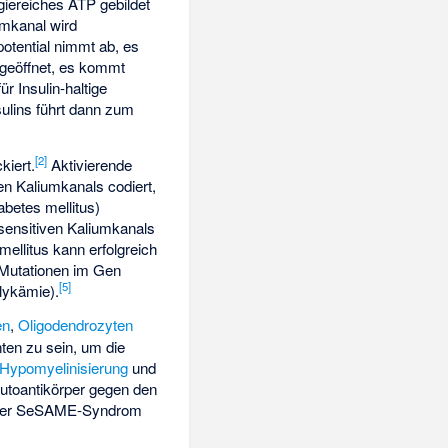
giereiches ATP gebildet
umkanal wird
otential nimmt ab, es
geöffnet, es kommt
r Insulin-haltige
sulins führt dann zum
[
2
]
kiert.
Aktivierende
en Kaliumkanals codiert,
abetes mellitus
)
sensitiven Kaliumkanals
ellitus kann erfolgreich
 Mutationen im Gen
[
5
]
glykämie
).
en
,
Oligodendrozyten
ten zu sein, um die
Hypomyelinisierung
und
toantikörper gegen den
oder SeSAME-Syndrom