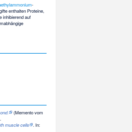
raethylammonium
-
ifte enthalten Proteine,
e inhibierend auf
iumabhängige
yond.
(
Memento
vom
.
th muscle cells
. In: