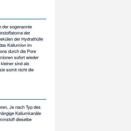
ch der sogenannte
erstoffatome der
ekülen der Hydrathülle
 das Kaliumion im
ions durch die Pore
umionen sofort wieder
kleiner sind als
ie somit nicht die
eren. Je nach Typ des
bhängige Kaliumkanäle
emmstoff dieselbe