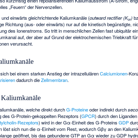
 so kurzfristig einen repolarisierenden Kaliumausstrom (A-Strom, eng
lles „Feuern“ der Nervenzellen.
 und einwärts gleichrichtende Kaliumkanäle (
outward rectifier (K
)
b
or
ige Richtung (aus- oder einwärts) nur auf die kinetisch begünstigte, nic
ung des Ionenstroms. So tritt in menschlichen Zellen fast ubiquitär ei
iumkanal auf, der aber auf Grund der elektrochemischen Triebkraft fü
onen verursacht.
Kaliumkanäle
 sich bei einem starken Anstieg der intrazellulären
Calciumionen
-Konz
risieren
dadurch die
Zellmembran
.
e Kaliumkanäle
aliumkanäle, welche direkt durch
G-Proteine
oder indirekt durch
seco
g des G-Protein-gekoppelten Rezeptors (
GPCR
) durch den Liganden
ylcholin-Rezeptors
) wird in der Gα-Einheit des G-Proteins
GDP
dur
ein löst sich nun die α-Einheit vom Rest, wodurch Gβγ an den Kalium
 solange geöffnet, bis das gebundene GTP an Gα wieder zu GDP hydrol