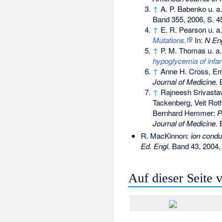
↑
A. P. Babenko u. a
Band 355, 2006, S. 4
↑
E. R. Pearson u. a
Mutations.
In:
N En
↑
P. M. Thomas u. a
hypoglycemia of infa
↑
Anne H. Cross, E
Journal of Medicine.
B
↑
Rajneesh Srivasta
Tackenberg, Veit Rot
Bernhard Hemmer:
P
Journal of Medicine.
B
R. MacKinnon:
ion condu
Ed. Engl.
Band 43, 2004,
Auf dieser Seite