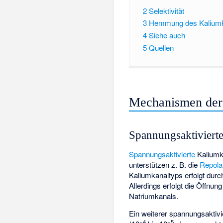
2
Selektivität
3
Hemmung des Kalium
4
Siehe auch
5
Quellen
Mechanismen der 
Spannungsaktiviert
Spannungsaktivierte
Kaliumk
unterstützen z. B. die
Repolar
Kaliumkanaltyps erfolgt dur
Allerdings erfolgt die Öffnun
Natriumkanals.
Ein weiterer spannungsaktivi
−4
−5