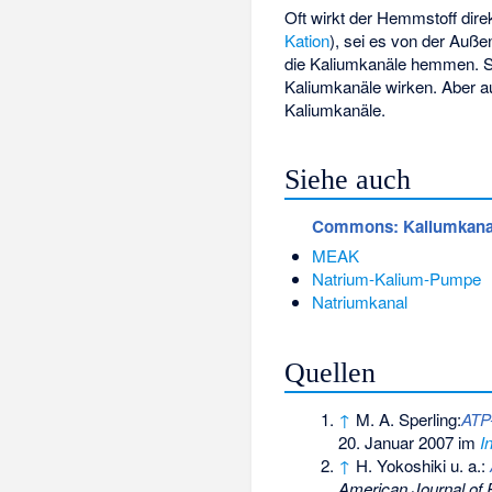
Oft wirkt der Hemmstoff dire
Kation
), sei es von der Außen
die Kaliumkanäle hemmen. So
Kaliumkanäle wirken. Aber a
Kaliumkanäle.
Siehe auch
Commons
: Kaliumkana
MEAK
Natrium-Kalium-Pumpe
Natriumkanal
Quellen
↑
M. A. Sperling:
ATP-
20. Januar 2007 im
I
↑
H. Yokoshiki u. a.:
American Journal of 