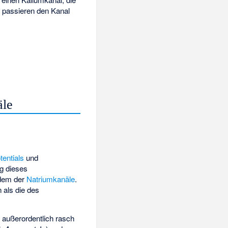
n passieren den Kanal
äle
entials
und
ng dieses
dem der
Natriumkanäle
.
 als die des
n außerordentlich rasch