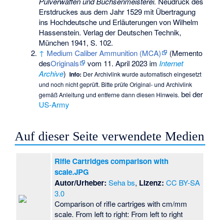
Pulverwaffen und Büchsenmeisterei.
Neudruck des
Erstdruckes aus dem Jahr 1529 mit Übertragung
ins Hochdeutsche und Erläuterungen von Wilhelm
Hassenstein. Verlag der Deutschen Technik,
München 1941, S. 102.
↑
Medium Caliber Ammunition (MCA)
(
Memento
des
Originals
vom 11. April 2023 im
Internet
Archive
)
Info:
Der Archivlink wurde automatisch eingesetzt
und noch nicht geprüft. Bitte prüfe Original- und Archivlink
bei der
gemäß
Anleitung
und entferne dann diesen Hinweis.
US-Army
Auf dieser Seite verwendete Medien
Rifle Cartridges comparison with
scale.JPG
Autor/Urheber:
Seha bs
,
Lizenz:
CC BY-SA
3.0
Comparison of rifle cartriges with cm/mm
scale. From left to right: From left to right