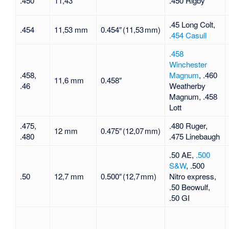
.450
11,43
.450 Rigby
.45 Long Colt
,
.454
11,53 mm
0.454″ (11,53 mm)
.454 Casull
.458
Winchester
.458,
Magnum
,
.460
11,6 mm
0.458″
.46
Weatherby
Magnum
, .458
Lott
.475,
.480 Ruger,
12 mm
0.475″ (12,07 mm)
.480
.475 Linebaugh
.50 AE
,
.500
S&W
, .500
.50
12,7 mm
0.500″ (12,7 mm)
Nitro express,
.50 Beowulf
,
.50 GI