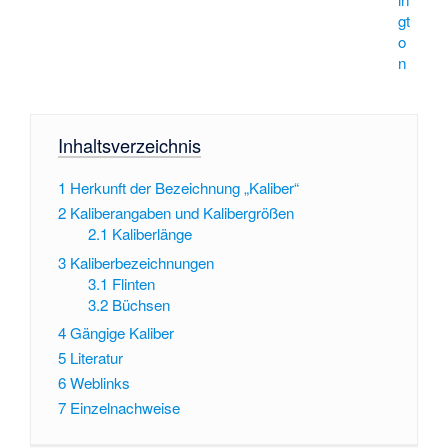
gt
o
n
Inhaltsverzeichnis
1
Herkunft der Bezeichnung „Kaliber“
2
Kaliberangaben und Kalibergrößen
2.1
Kaliberlänge
3
Kaliberbezeichnungen
3.1
Flinten
3.2
Büchsen
4
Gängige Kaliber
5
Literatur
6
Weblinks
7
Einzelnachweise