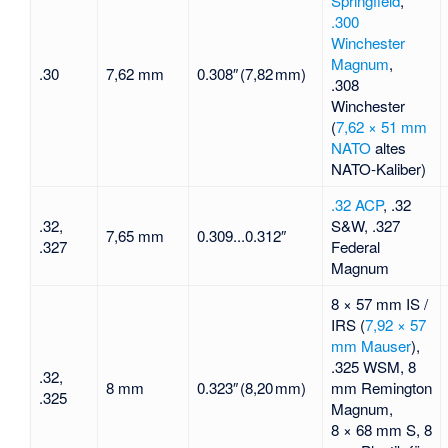
Springfield
,
.300
Winchester
Magnum
,
.30
7,62 mm
0.308″ (7,82 mm)
.308
Winchester
(
7,62 × 51 mm
NATO
altes
NATO-Kaliber)
.32 ACP
, .32
.32,
S&W, .327
7,65 mm
0.309...0.312″
.327
Federal
Magnum
8 × 57 mm IS /
IRS (
7,92 × 57
mm Mauser
),
.325 WSM, 8
.32,
8 mm
0.323″ (8,20 mm)
mm Remington
.325
Magnum,
8 × 68 mm S
, 8