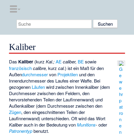
Kaliber
Das
Kaliber
(kurz
Kal.;
AE
caliber,
BE
sowie
französisch
calibre,
kurz
cal.
) ist ein Maß für den
G
Außen
durchmesser
von
Projektilen
und den
e
Innendurchmesser des Laufes einer Waffe. Bei
w
gezogenen
Läufen
wird zwischen Innenkaliber (dem
e
Durchmesser zwischen den Feldern, den
hr
hervorstehenden Teilen der Laufinnenwand) und
p
Außenkaliber (dem Durchmesser zwischen den
at
Zügen
, den eingeschnittenen Teilen der
ro
Laufinnenwand) unterschieden. Oft wird das Wort
n
Kaliber
auch in der Bedeutung von
Munitions
-
oder
e
Patronentyp
benutzt.
n