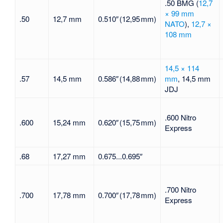
.50 BMG (
12,7
× 99 mm
.50
12,7 mm
0.510″ (12,95 mm)
NATO
),
12,7 ×
108 mm
14,5 × 114
.57
14,5 mm
0.586″ (14,88 mm)
mm
, 14,5 mm
JDJ
.600 Nitro
.600
15,24 mm
0.620″ (15,75 mm)
Express
.68
17,27 mm
0.675...0.695″
.700 Nitro
.700
17,78 mm
0.700″ (17,78 mm)
Express