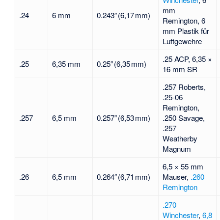
mm
.24
6 mm
0.243″ (6,17 mm)
Remington, 6
mm Plastik für
Luftgewehre
.25 ACP, 6,35 ×
.25
6,35 mm
0.25″ (6,35 mm)
16 mm SR
.257 Roberts,
.25-06
Remington,
.257
6,5 mm
0.257″ (6,53 mm)
.250 Savage,
.257
Weatherby
Magnum
6,5 × 55 mm
.26
6,5 mm
0.264″ (6,71 mm)
Mauser
,
.260
Remington
.270
Winchester
,
6,8