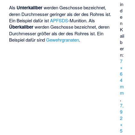
in
Als
Unterkaliber
werden Geschosse bezeichnet,
d
deren Durchmesser geringer als der des Rohres ist.
e
Ein Beispiel dafür ist
APFSDS
-Munition. Als
n
Überkaliber
werden Geschosse bezeichnet, deren
K
Durchmesser größer als der des Rohres ist. Ein
ali
Beispiel dafür sind
Gewehrgranaten
.
b
er
n:
7
×
6
4
m
m
,
7,
9
2
×
5