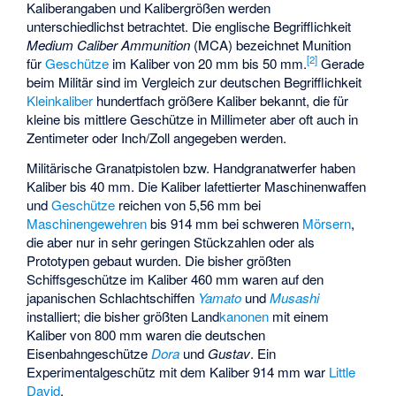
Kaliberangaben und Kalibergrößen werden
unterschiedlichst betrachtet. Die englische Begrifflichkeit
Medium Caliber Ammunition
(MCA) bezeichnet Munition
[
2
]
für
Geschütze
im Kaliber von
20 mm bis 50 mm
.
Gerade
beim Militär sind im Vergleich zur deutschen Begrifflichkeit
Kleinkaliber
hundertfach größere Kaliber bekannt, die für
kleine bis mittlere Geschütze in Millimeter aber oft auch in
Zentimeter oder Inch/Zoll angegeben werden.
Militärische Granatpistolen bzw. Handgranatwerfer haben
Kaliber bis 40 mm. Die Kaliber lafettierter Maschinenwaffen
und
Geschütze
reichen von 5,56 mm bei
Maschinengewehren
bis 914 mm bei schweren
Mörsern
,
die aber nur in sehr geringen Stückzahlen oder als
Prototypen gebaut wurden. Die bisher größten
Schiffsgeschütze im Kaliber 460 mm waren auf den
japanischen Schlachtschiffen
Yamato
und
Musashi
installiert; die bisher größten Land
kanonen
mit einem
Kaliber von 800 mm waren die deutschen
Eisenbahngeschütze
Dora
und
Gustav
. Ein
Experimentalgeschütz mit dem Kaliber 914 mm war
Little
David
.