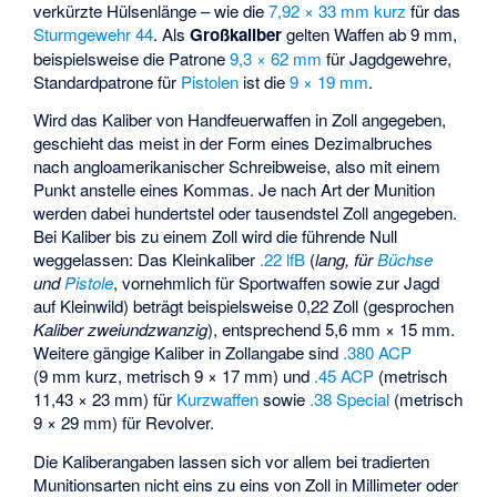
verkürzte Hülsenlänge – wie die
7,92 × 33 mm kurz
für das
Sturmgewehr 44
. Als
Großkaliber
gelten Waffen ab 9 mm,
beispielsweise die Patrone
9,3 × 62 mm
für Jagdgewehre,
Standardpatrone für
Pistolen
ist die
9 × 19 mm
.
Wird das Kaliber von Handfeuerwaffen in Zoll angegeben,
geschieht das meist in der Form eines Dezimalbruches
nach angloamerikanischer Schreibweise, also mit einem
Punkt anstelle eines Kommas. Je nach Art der Munition
werden dabei hundertstel oder tausendstel Zoll angegeben.
Bei Kaliber bis zu einem Zoll wird die führende Null
weggelassen: Das Kleinkaliber
.22 lfB
(
lang, für
Büchse
und
Pistole
, vornehmlich für Sportwaffen sowie zur Jagd
auf Kleinwild) beträgt beispielsweise 0,22 Zoll (gesprochen
Kaliber zweiundzwanzig
), entsprechend 5,6 mm × 15 mm.
Weitere gängige Kaliber in Zollangabe sind
.380 ACP
(9 mm kurz, metrisch 9 × 17 mm) und
.45 ACP
(metrisch
11,43 × 23 mm) für
Kurzwaffen
sowie
.38 Special
(metrisch
9 × 29 mm) für Revolver.
Die Kaliberangaben lassen sich vor allem bei tradierten
Munitionsarten nicht eins zu eins von Zoll in Millimeter oder