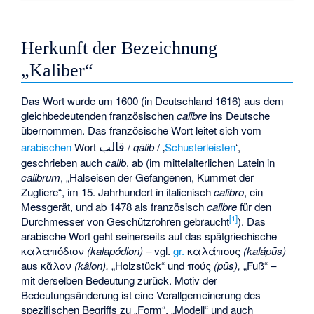
Herkunft der Bezeichnung
„Kaliber“
Das Wort wurde um 1600 (in Deutschland 1616) aus dem
gleichbedeutenden französischen
calibre
ins Deutsche
übernommen. Das französische Wort leitet sich vom
قالب
arabischen
Wort
/
qālib
/ ‚
Schusterleisten
‘,
geschrieben auch
calib
, ab (im mittelalterlichen Latein in
calibrum
, „Halseisen der Gefangenen, Kummet der
Zugtiere“, im 15. Jahrhundert in italienisch
calibro
, ein
Messgerät, und ab 1478 als französisch
calibre
für den
[
1
]
Durchmesser von Geschützrohren gebraucht
). Das
arabische Wort geht seinerseits auf das spätgriechische
καλαπόδιον
(kalapódion)
– vgl.
gr.
καλάπους
(kalápūs)
aus κᾶλον
(kâlon),
„Holzstück“ und πούς
(pūs),
„Fuß“ –
mit derselben Bedeutung zurück. Motiv der
Bedeutungsänderung ist eine Verallgemeinerung des
spezifischen Begriffs zu „Form“, „Modell“ und auch