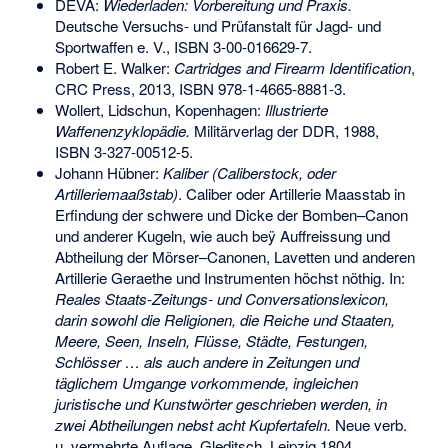
DEVA:
Wiederladen: Vorbereitung und Praxis.
Deutsche Versuchs- und Prüfanstalt für Jagd- und
Sportwaffen e. V.,
ISBN 3-00-016629-7
.
Robert E. Walker:
Cartridges and Firearm Identification
,
CRC Press, 2013,
ISBN 978-1-4665-8881-3
.
Wollert, Lidschun, Kopenhagen:
Illustrierte
Waffenenzyklopädie.
Militärverlag der DDR, 1988,
ISBN 3-327-00512-5
.
Johann Hübner:
Kaliber
(Caliberstock, oder
Artilleriemaaßstab)
. Caliber oder Artillerie Maasstab in
Erfindung der schwere und Dicke der Bomben–Canon
und anderer Kugeln, wie auch beÿ Auffreissung und
Abtheilung der Mörser–Canonen, Lavetten und anderen
Artillerie Geraethe und Instrumenten höchst nöthig. In:
Reales Staats-Zeitungs- und Conversationslexicon,
darin sowohl die Religionen, die Reiche und Staaten,
Meere, Seen, Inseln, Flüsse, Städte, Festungen,
Schlösser … als auch andere in Zeitungen und
täglichem Umgange vorkommende, ingleichen
juristische und Kunstwörter geschrieben werden, in
zwei Abtheilungen nebst acht Kupfertafeln.
Neue verb.
u. vermehrte Auflage. Gleditsch, Leipzig 1804,