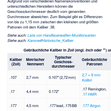
Aufgrund von verschiedenen Namenskonventionen und
unterschiedlichen Herstellern können die
Geschossdurchmesser deutlich vom genannten
Durchmesser abweichen. Zum Beispiel gibt es Differenzen
von bis zu 1,15 mm zwischen den kleinsten und größten
Patronen mit dem Kaliber .38.
Siehe auch
:
Liste von Handfeuerwaffen-Munitionsarten
Siehe auch
:
Kanone#Historische_Kaliber
″
Gebräuchliche Kaliber in
Zoll
(engl.
inch
oder
) 
Typischer
Kaliber
Metrischer
Gebräuchliche
Geschoss-
(Zoll)
Nennwert
Patronen
durchmesser
2,7 × 9 mm
.107
2,7 mm
0.107″ (2,72 mm)
Kolibri
.17 Remington
,
.17
4,4 mm
0.172″
.17 HMR
.177
4,5 mm
.177 lead, .175 BB
.177 Airgun