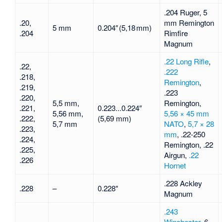
.204 Ruger
, 5
.20,
mm Remington
5 mm
0.204″ (5,18 mm)
.204
Rimfire
Magnum
.22 Long Rifle
,
.22,
.222
.218,
Remington
,
.219,
.223
.220,
5,5 mm,
Remington,
.221,
0.223...0.224″
5,56 mm,
5,56 × 45 mm
.222,
(5,69 mm)
5,7 mm
NATO
,
5,7 × 28
.223,
mm
, .22-250
.224,
Remington, .22
.225,
Airgun,
.22
.226
Hornet
.228 Ackley
.228
–
0.228″
Magnum
.243
Winchester
, 6