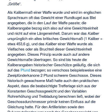
„Größe“.
Als Kalibermaß einer Waffe wurde und wird im englischen
Sprachraum oft das Gewicht einer Rundkugel aus Blei
angegeben, die in den Lauf der Waffe passte; die
Kaliberangabe bezog sich also auf eine Gewichtseinheit
und nicht auf eine Längeneinheit. Darum war das
Kaliber
ursprünglich ein altes britisches Gewichtsmaß (1 Kaliber =
etwa 453,6 g), und das
Kaliber
einer Waffe wurde als
Vielfaches oder als Bruchteil dieser Gewichtseinheit
angegeben. Dieses Prinzip wurde auch auf andere
Gewichtsmaße übertragen. So sind bis heute die
Kaliberangaben historischer Geschütze geläufig, die sich
auf das
Pfund
bezogen; so verschoss beispielsweise eine
Zweipfünderkanone 2 Pfund schwere Geschosse. Dieses
historisch gewachsene Maß hatte auch den praktischen
Aspekt, dass die beabsichtigte Trefferlage sich aus der
Konstanten Geschossgewicht und den Variablen
Rohrerhöhung und Treibladung berechnen ließ, wobei der
Geschossdurchmesser primär keinen Einfluss auf die
Gleichung hatte. Für den Artilleristen sowie den
Pulverzuteilenden war somit das Geschossgewicht von