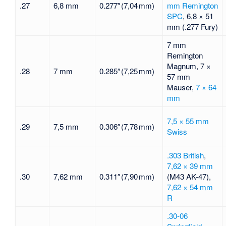
.27
6,8 mm
0.277″ (7,04 mm)
mm Remington
SPC
,
6,8 × 51
mm (.277 Fury)
7 mm
Remington
Magnum
,
7 ×
.28
7 mm
0.285″ (7,25 mm)
57 mm
Mauser
,
7 × 64
mm
7,5 × 55 mm
.29
7,5 mm
0.306″ (7,78 mm)
Swiss
.303 British
,
7,62 × 39 mm
.30
7,62 mm
0.311″ (7,90 mm)
(M43 AK-47),
7,62 × 54 mm
R
.30-06