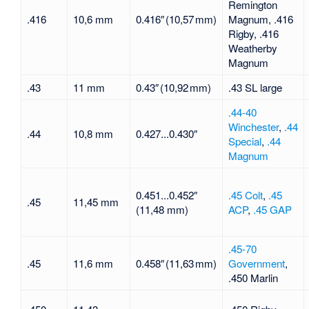
Remington
.416
10,6 mm
0.416″ (10,57 mm)
Magnum, .416
Rigby, .416
Weatherby
Magnum
.43
11 mm
0.43″ (10,92 mm)
.43 SL large
.44-40
Winchester
,
.44
.44
10,8 mm
0.427...0.430″
Special
,
.44
Magnum
0.451...0.452″
.45 Colt
,
.45
.45
11,45 mm
(11,48 mm)
ACP
,
.45 GAP
.45-70
.45
11,6 mm
0.458″ (11,63 mm)
Government
,
.450 Marlin