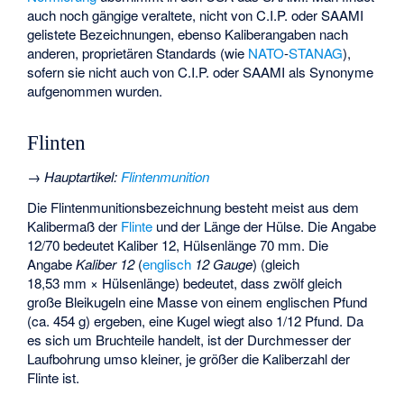
auch noch gängige veraltete, nicht von C.I.P. oder SAAMI
gelistete Bezeichnungen, ebenso Kaliberangaben nach
anderen, proprietären Standards (wie
NATO
-
STANAG
),
sofern sie nicht auch von C.I.P. oder SAAMI als Synonyme
aufgenommen wurden.
Flinten
→
Hauptartikel
:
Flintenmunition
Die Flintenmunitionsbezeichnung besteht meist aus dem
Kalibermaß der
Flinte
und der Länge der Hülse. Die Angabe
12/70 bedeutet Kaliber 12, Hülsenlänge 70 mm. Die
Angabe
Kaliber 12
(
englisch
12 Gauge
) (gleich
18,53 mm × Hülsenlänge) bedeutet, dass zwölf gleich
große Bleikugeln eine Masse von einem englischen Pfund
(ca. 454 g) ergeben, eine Kugel wiegt also 1/12 Pfund. Da
es sich um Bruchteile handelt, ist der Durchmesser der
Laufbohrung umso kleiner, je größer die Kaliberzahl der
Flinte ist.