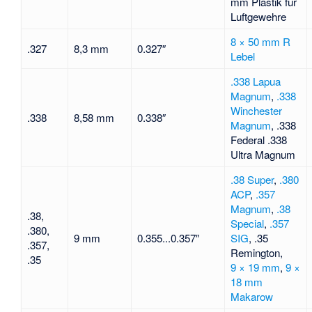
mm Plastik für
Luftgewehre
8 × 50 mm R
.327
8,3 mm
0.327″
Lebel
.338 Lapua
Magnum
,
.338
Winchester
.338
8,58 mm
0.338″
Magnum
, .338
Federal .338
Ultra Magnum
.38 Super
,
.380
ACP
,
.357
Magnum
,
.38
.38,
Special
,
.357
.380,
9 mm
0.355...0.357″
SIG
, .35
.357,
Remington,
.35
9 × 19 mm
,
9 ×
18 mm
Makarow