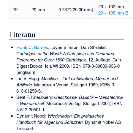
20 × 102 mm,
.79
20 mm
0.787″ (20,00 mm)
20 × 138 mm B
Literatur
Frank C. Barnes
, Layne Simson, Dan Shideler:
Cartridges of the World: A Complete and Illustrated
Reference for Over 1500 Cartridges
. 12. Auflage. Gun
Digest Books, Iola WI 2009,
ISBN 978-0-89689-936-0
(englisch).
Ian V. Hogg:
Munition – für Leichtwaffen, Mörser und
Artillerie.
Motorbuch Verlag, Stuttgart 1989,
ISBN 3-
613-01259-6
.
Beat P. Kneubuehl:
Geschosse. Ballistik – Messtechnik
– Wirksamkeit.
Motorbuch Verlag, Stuttgart 2004,
ISBN
3-613-30501-1
.
Dynamit Nobel:
Wiederladen. Ein praktisches
Handbuch für Jäger und Schützen.
Dynamit Nobel AG
Troisdorf.