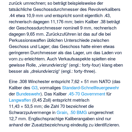
zurück umrechnen; so beträgt beispielsweise der
tatsächliche Geschossdurchmesser des Revolverkalibers
.44 etwa 10,9 mm und entspricht somit eigentlich .43,
rechnerisch dagegen 11,176 mm; beim Kaliber .38 beträgt
der Geschossdurchmesser nominell 9 mm, rechnerisch
dagegen 9,65 mm. Zurückzuführen ist das auf die bei
Perkussionswaffen üblichen Unterschiede zwischen
Geschoss und Lager; das Geschoss hatte einen etwas
geringeren Durchmesser als das Lager, um das Laden von
vorn zu erleichtern. Auch Verkaufsaspekte spielten eine
gewisse Rolle, „vierundvierzig“ (engl.: forty-four) klang eben
besser als „dreiundvierzig“ (engl.: forty-three).
Eine
.308 Winchester
entspricht 7,62 × 51 mm NATO (das
Kaliber des
G3
, vormaliges
Standard
-
Schnellfeuergewehr
der
Bundeswehr
). Das Kaliber
.45-70 Government
für
Langwaffen
(0,45 Zoll) entspricht metrisch
11,43 × 53,5 mm; die Zahl 70 bezeichnet die
Schwarzpulvermenge in
Grain
,
.50 BMG
umgerechnet
12,7 mm. Englischsprachige Kaliberangaben sind nur
anhand der Zusatzbezeichnung eindeutig zu identifizieren.