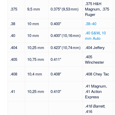
.375 H&H
.375
9,5 mm
0.375″ (9,53 mm)
Magnum
,
.375
Ruger
.38
10 mm
0.400″
.38–40
.40 S&W
,
10
.40
10 mm
0.400″ (10,16 mm)
mm Auto
.404
10,25 mm
0.423″ (10,74 mm)
.404 Jeffery
.405
.405
10,75 mm
0.411″
Winchester
.408
10,4 mm
0.408″
.408 Chey Tac
.41 Magnum,
.41
10,25 mm
0.410″
.41 Action
Express
.416 Barrett,
.416