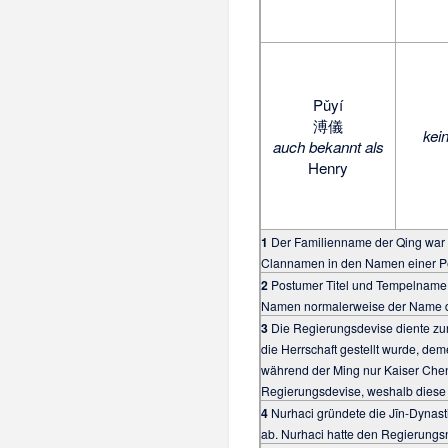
Pǔyí
溥儀
kei
auch bekannt als
Henry
1
Der Familienname der Qing wa
Clannamen in den Namen einer P
2
Postumer Titel und Tempelname 
Namen normalerweise der Name de
3
Die Regierungsdevise diente zur 
die Herrschaft gestellt wurde, de
während der Ming nur Kaiser Chen
Regierungsdevise, weshalb diese 
4
Nurhaci gründete die Jīn-Dynast
ab. Nurhaci hatte den Regierungs