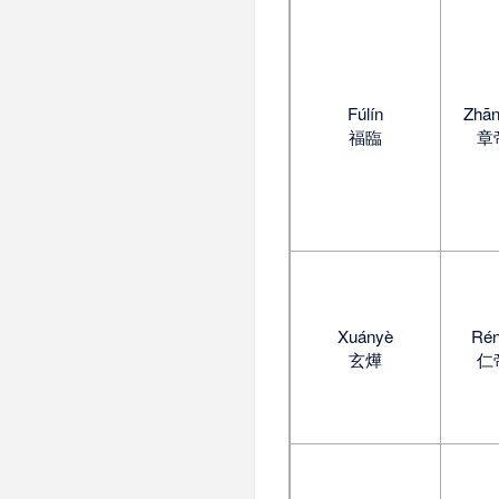
Fúlín
Zhān
福臨
章
Xuányè
Rén
玄燁
仁