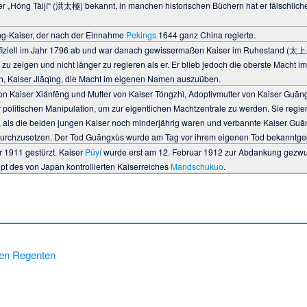
r „Hóng Tàijí“ (洪太極) bekannt, in manchen historischen Büchern hat er fälschli
ng-Kaiser, der nach der Einnahme
Pekings
1644 ganz China regierte.
ffiziell im Jahr 1796 ab und war danach gewissermaßen Kaiser im Ruhestand (太上
 zu zeigen und nicht länger zu regieren als er. Er blieb jedoch die oberste Macht i
n, Kaiser Jiāqìng, die Macht im eigenen Namen auszuüben.
on Kaiser Xiánfēng und Mutter von Kaiser Tóngzhì, Adoptivmutter von Kaiser Guāng
 politischen Manipulation, um zur eigentlichen Machtzentrale zu werden. Sie regier
, als die beiden jungen Kaiser noch minderjährig waren und verbannte Kaiser Gu
 durchzusetzen. Der Tod Guāngxùs wurde am Tag vor ihrem eigenen Tod bekanntg
 1911 gestürzt. Kaiser
Pǔyí
wurde erst am 12. Februar 1912 zur Abdankung gezwun
 des von Japan kontrollierten Kaiserreiches
Mandschukuo
.
hen Regenten