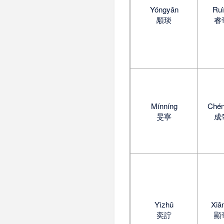
Yóngyǎn
Ruì
顒琰
睿
Mínníng
Chén
旻寧
成
Yìzhǔ
Xiǎ
奕詝
顯