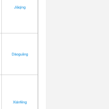
Jiāqìng
Dàoguāng
Xiánfēng