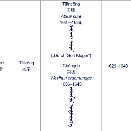
Tiāncōng
天聰
Abkai sure
1627–1636;
ᠠᠪᡴᠠᡳ ᠰᡠᡵᡝ
(„Durch Gott Kluger“)
dì
Tàizōng
Chóngdé
1626–1643
帝
太宗
崇德
Wesihun erdemungge
1636–1643
ᠸᡝᠰᡳᡥᡠᠨ ᡝᡵᡩᡝᠮᡠᠩᡤᡝ