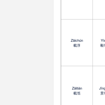
Zǎichún
Yì
載淳
毅
Zǎitián
Jǐn
載湉
景