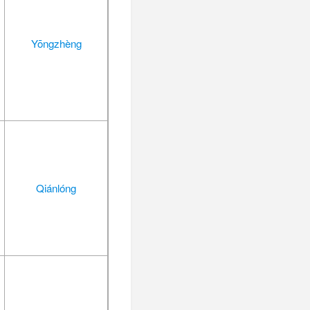
Yōngzhèng
Qiánlóng