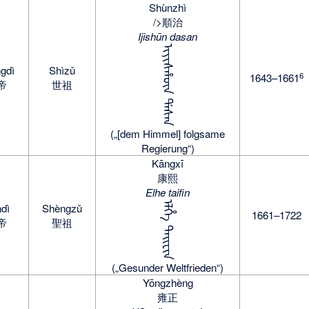
Shùnzhì
/>順治
Ijishūn dasan
ᡳᡪᡳᠰᡥᡡᠨ ᡩᠠᠰᠠᠨ
gdì
Shìzǔ
6
1643–1661
帝
世祖
(„[dem Himmel] folgsame
Regierung“)
Kāngxī
康熙
Elhe taifin
ᡝᠯᡥᡝ ᡨᠠᡳᡶᡳᠨ
dì
Shèngzǔ
1661–1722
帝
聖祖
(„Gesunder Weltfrieden“)
Yōngzhèng
雍正