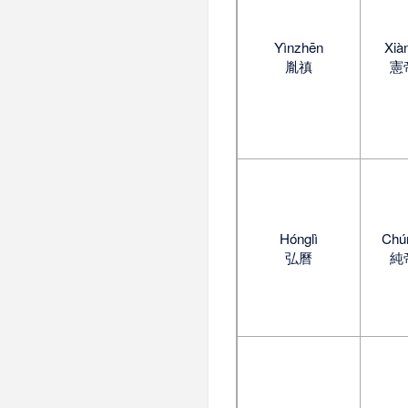
Yìnzhēn
Xià
胤禛
憲
Hónglì
Chú
弘曆
純