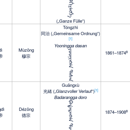
ᡤᡠᠪᠴᡳ ᡝᠯᡤᡳᠶᡝᠩᡤᡝ
(„Ganze Fülle“)
Tóngzhì
同治 („Gemeinsame Ordnung“)
[1]
Yooningga dasan
dì
Mùzōng
ᠶᠣᠣᠨᡳᠩᡤᠠ ᡩᠠᠰᠠᠨ
8
1861–1874
帝
穆宗
Guāngxù
[1]
光緒 („Glanzvoller Verlauf“)
Badarangga doro
ᠪᠠᡩᠠᡵᠠᠩᡤᠠ ᡩᠣᡵᠣ
gdì
Dézōng
8
1874–1908
帝
德宗