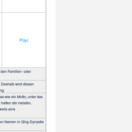
Pǔyí
, den Familien- oder
 Deshalb wird diesen
ng.
s wie ein Motto, unter das
 hatten die meisten,
weils eine
 den Namen in Qīng-Dynastie