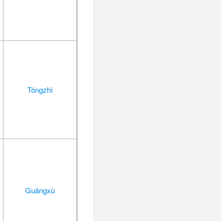
Tóngzhì
Guāngxù