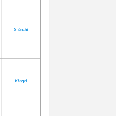
Shùnzhì
Kāngxī