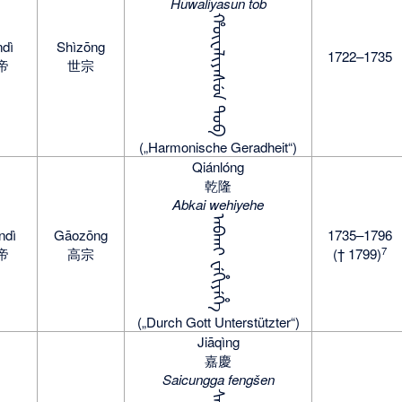
Hūwaliyasun tob
ᡥᡡᠸᠠᠯᡳᠶᠠᠰᡠᠨ ᡨᠣᠪ
ndì
Shìzōng
1722–1735
帝
世宗
(„Harmonische Geradheit“)
Qiánlóng
乾隆
Abkai wehiyehe
ᠠᠪᡴᠠᡳ ᠸᡝᡥᡳᠶᡝᡥᡝ
ndì
Gāozōng
1735–1796
7
帝
高宗
(† 1799)
(„Durch Gott Unterstützter“)
Jiāqìng
嘉慶
Saicungga fengšen