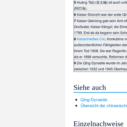
5
Huáng Tàijí (皇太極) ist auch unte
(阿巴海).
6
Kaiser Shùnzhì war der erste Qī
7
Kaiser Qiánlóng gab sein Amt o
Großvater, Kaiser Kāngxī, die Ehre
1799. Erst ab da begann sein Soh
8
Kaiserinwitwe Cíxǐ
, Konkubine v
außerordentlichen Fähigkeiten der
ihrem Tod 1908. Sie war Regentin
als er 1898 versuchte, Reformen
9
Die Qīng-Dynastie wurde im Jahr
zwischen 1932 und 1945 Oberhaupt
Siehe auch
Qing-Dynastie
Übersicht der chinesisc
Einzelnachweise