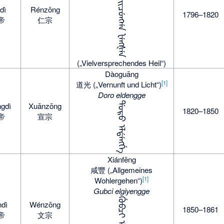
ᠰᠠᡳᠴᡠᠩᡤᠠ ᡶᡝᠩᡧᡝᠨ
dì
Rénzōng
1796–1820
帝
仁宗
(„Vielversprechendes Heil“)
Dàoguāng
[1]
道光 („Vernunft und Licht“)
Doro eldengge
ᡩᠣᡵᠣ ᡝᠯᡩᡝᠩᡤᡝ
gdì
Xuānzōng
1820–1850
帝
宣宗
Xiánfēng
咸豐 („Allgemeines
[1]
Wohlergehen“)
Gubci elgiyengge
ndì
Wénzōng
1850–1861
帝
文宗