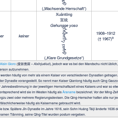
(„Wachsende Herrschaft“)
Xuāntǒng
宣統
Gehungge yoso
ᡤᡝᡥᡠᠩᡤᡝ ᠶᠣᠰᠣ
1908–1912
ner
keiner
9
(† 1967)
(„Klare Grundgesetze“)
r
Aisin Gioro
(愛新覺羅 –
Aìxīnjuéluó
), jedoch war es bei den Mandschu nicht üblich
erson aufzunehmen.
werden häufig von mehr als einem Kaiser von verschiedenen Dynastien getragen.
r Dynastie vorangestellt. So nennt man Kaiser Qianlong häufig auch Qing Gaozo
Jahresbestimmung in der jeweiligen Herrschaftszeit eines Kaisers und war so etwa
mentsprechend wird sie im Westen häufig als
Äraname
bezeichnet. Vor der Ming-Zeit
gzu zwei oder mehrere Regierungsdevisen. Die Qing-Herrscher hatten alle nur je
fälschlicherweise häufig als Kaisername gebraucht wird.
ie bzw. Spätere Jīn-Dynastie im Jahre 1616, sein Sohn Huáng Tàijí änderte 1636
namen Tiānming, seine Qīng-Titel wurden postum vergeben.