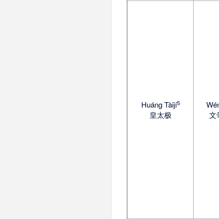
5
Huáng Tàijí
Wén
皇太极
文