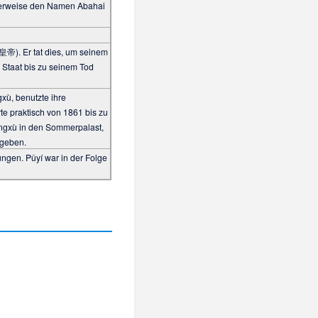
cherweise den Namen Abahai
皇帝). Er tat dies, um seinem
m Staat bis zu seinem Tod
xù, benutzte ihre
te praktisch von 1861 bis zu
āngxù in den
Sommerpalast
,
egeben.
gen. Pǔyí war in der Folge