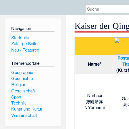
Kaiser der Qin
Navigation
Startseite
Zufällige Seite
Neu / Featured
Post
Themenportale
1
Name
Tit
(Kurz
Geographie
Geschichte
Religion
Gesellschaft
Nurhaci
Sport
Gāo
努爾哈赤
Technik
高
Nǔ’ěrhāchì
Kunst und Kultur
Wissenschaft