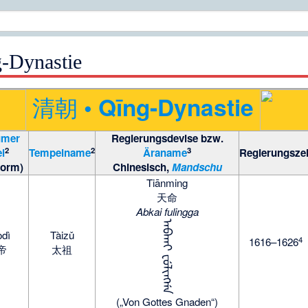
g-Dynastie
清朝
• Qīng-Dynastie
umer
Regierungsdevise bzw.
2
2
3
el
Tempelname
Äraname
Regierungszei
form)
Chinesisch
,
Mandschu
Tiānming
天命
Abkai fulingga
ᠠᠪᡴᠠᡳ ᡶᡠᠯᡳᠩᡤᠠ
dì
Tàizǔ
4
1616–1626
帝
太祖
(„Von Gottes Gnaden“)