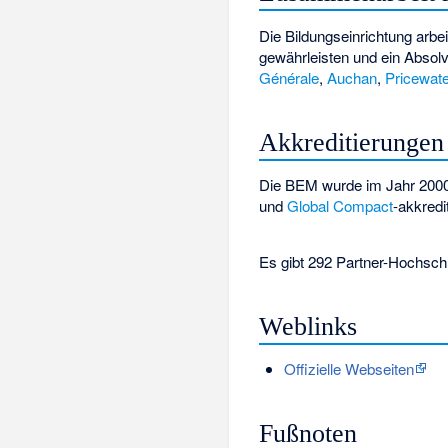
Die Bildungseinrichtung arb
gewährleisten und ein Absolv
Générale
,
Auchan
,
Pricewat
Akkreditierungen
Die BEM wurde im Jahr 2000
und
Global Compact
-akkredit
Es gibt 292 Partner-Hochschu
Weblinks
Offizielle Webseiten
Fußnoten