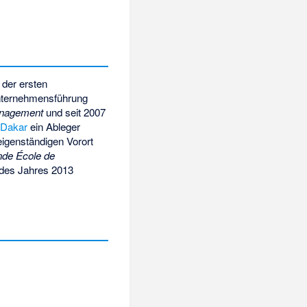
 der ersten
 Unternehmensführung
anagement
und seit 2007
n
Dakar
ein Ableger
 eigenständigen Vorort
de École de
 des Jahres 2013