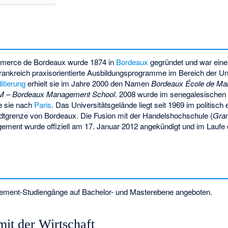
mmerce de Bordeaux wurde 1874 in
Bordeaux
gegründet und war eine
n Frankreich praxisorientierte Ausbildungsprogramme im Bereich der
tierung
erhielt sie im Jahre 2000 den Namen
Bordeaux École de M
 – Bordeaux Management School
. 2008 wurde im senegalesische
te sie nach
Paris
. Das Universitätsgelände liegt seit 1969 im politisch
dtgrenze von Bordeaux. Die Fusion mit der Handelshochschule (
Gran
ment wurde offiziell am 17. Januar 2012 angekündigt und im Laufe
ment-Studiengänge auf Bachelor- und Masterebene angeboten.
it der Wirtschaft