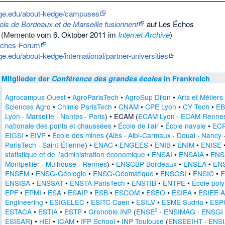
edge.edu/about-kedge/campuses
ls de Bordeaux et de Marseille fusionnent
auf Les Échos
(
Memento
vom 6. Oktober 2011 im
Internet Archive
)
sches-Forum
ge.edu/about-kedge/international/partner-universities
Mitglieder der
Conférence des grandes écoles
in Frankreich
Agrocampus Ouest
•
AgroParisTech
•
AgroSup Dijon
•
Arts et Métiers
Sciences Agro
•
Chimie ParisTech
•
CNAM
•
CPE Lyon
•
CY Tech
•
EB
Lyon
·
Marseille
·
Nantes
·
Paris
) • ECAM (
ECAM Lyon
·
ECAM Renne
nationale des ponts et chaussées
•
École de l’air
•
École navale
•
EC
EIGSI
•
EIVP
•
École des mines
(
Alès
·
Albi-Carmaux
·
Douai
·
Nancy
ParisTech
·
Saint-Étienne
) •
ENAC
•
ENGEES
•
ENIB
•
ENIM
•
ENISE
statistique et de l’administration économique
•
ENSAI
•
ENSAIA
•
ENS
Montpellier
·
Mulhouse
·
Rennes
) •
ENSCBP Bordeaux
•
ENSEA
•
EN
ENSEM
•
ENSG-Géologie
•
ENSG-Géomatique
•
ENSGSI
•
ENSIC
•
E
ENSISA
•
ENSSAT
•
ENSTA ParisTech
•
ENSTIB
•
ENTPE
•
École pol
EPF
•
EPMI
•
ESA
•
ESAIP
•
ESB
•
ESCOM
•
ESEO
•
ESIEA
•
ESIEE A
Engineering
•
ESIGELEC
•
ESITC Caen
•
ESILV
•
ESME Sudria
•
ESPC
3
ESTACA
•
ESTIA
•
ESTP
•
Grenoble INP
(
ENSE
·
ENSIMAG
·
ENSGI
ESISAR
) •
HEI
•
ICAM
•
IFP School
•
INP Toulouse
(
ENSEEIHT
·
ENS