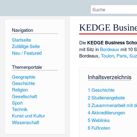
KEDGE Busine
Navigation
Startseite
Die
KEDGE Business Scho
Zufällige Seite
mit Sitz in
Bordeaux
mit 10 S
Neu / Featured
Bordeaux,
Toulon
,
Paris
,
Su
Themenportale
Inhaltsverzeichnis
Geographie
Geschichte
Religion
1
Geschichte
Gesellschaft
2
Studienangebote
Sport
3
Zusammenarbeit mit de
Technik
4
Akkreditierungen
Kunst und Kultur
5
Weblinks
Wissenschaft
6
Fußnoten