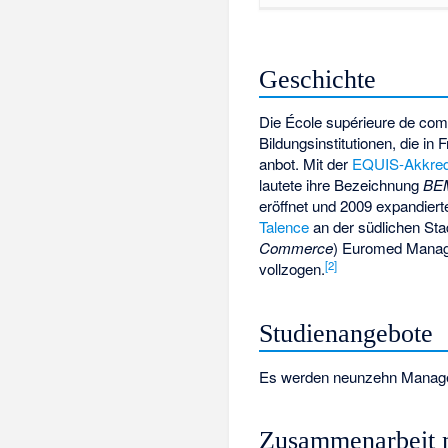
Geschichte
Die École supérieure de co
Bildungsinstitutionen, die i
anbot. Mit der
EQUIS-Akkredi
lautete ihre Bezeichnung
BEM
eröffnet und 2009 expandier
Talence
an der südlichen Sta
Commerce
) Euromed Manage
[2]
vollzogen.
Studienangebote
Es werden neunzehn Manage
Zusammenarbeit m