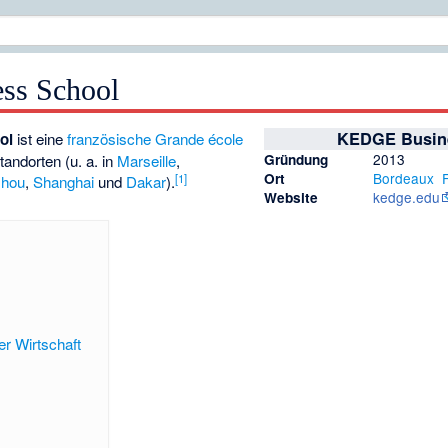
ss School
KEDGE Busin
ol
ist eine
französische
Grande école
2013
tandorten (u. a. in
Marseille
,
Gründung
Bordeaux
Ort
[1]
zhou
,
Shanghai
und
Dakar
).
kedge.edu
Website
r Wirtschaft