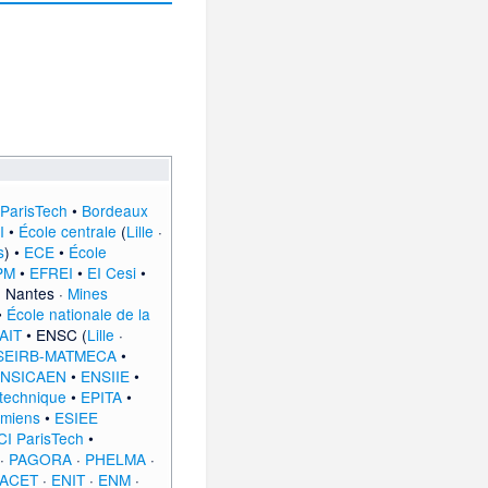
 ParisTech
•
Bordeaux
I
•
École centrale
(
Lille
·
s
) •
ECE
•
École
PM
•
EFREI
•
EI Cesi
•
·
Nantes
·
Mines
•
École nationale de la
AIT
• ENSC (
Lille
·
SEIRB-MATMECA
•
NSICAEN
•
ENSIIE
•
ytechnique
•
EPITA
•
miens
•
ESIEE
I ParisTech
•
·
PAGORA
·
PHELMA
·
IACET
·
ENIT
·
ENM
·