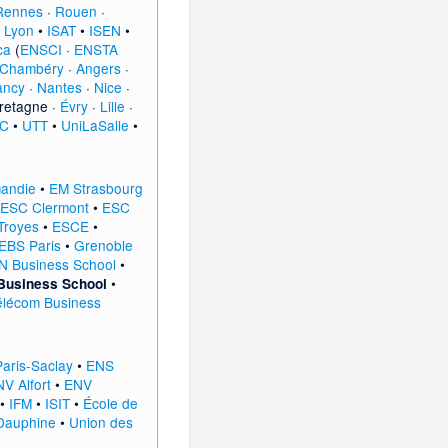
Rennes
·
Rouen
·
 Lyon
•
ISAT
•
ISEN
•
ca
(
ENSCI
·
ENSTA
-Chambéry
·
Angers
·
ancy
·
Nantes
·
Nice
·
retagne
·
Évry
·
Lille
·
C
•
UTT
•
UniLaSalle
•
andie
•
EM Strasbourg
ESC Clermont
•
ESC
Troyes
•
ESCE
•
EBS Paris
•
Grenoble
N Business School
•
•
usiness School
Télécom Business
aris-Saclay
•
ENS
V Alfort
•
ENV
•
IFM
•
ISIT
•
École de
-Dauphine
•
Union des