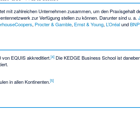
eitet mit zahlreichen Unternehmen zusammen, um den Praxisgehalt d
entennetzwerk zur Verfügung stellen zu können. Darunter sind u. a.
erhouseCoopers
,
Procter & Gamble
,
Ernst & Young
,
L’Oréal
und
BNP 
[4]
 von EQUIS akkreditiert.
Die KEDGE Business School ist danebe
iert.
[5]
len in allen Kontinenten.