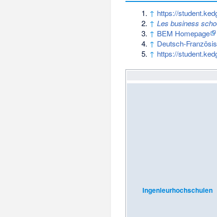
↑
https://student.k
↑
Les business schoo
↑
BEM Homepage
↑
Deutsch-Französi
↑
https://student.ked
Ingenieurhochschulen