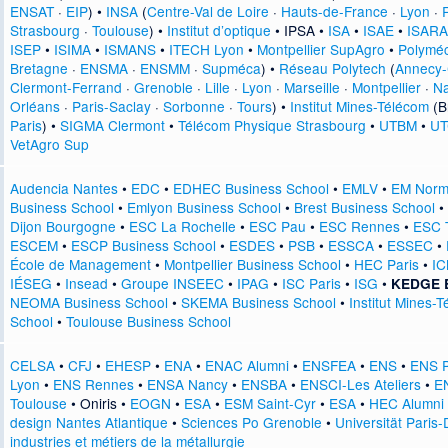
ENSAT
·
EIP
) •
INSA
(
Centre-Val de Loire
·
Hauts-de-France
·
Lyon
·
Strasbourg
·
Toulouse
) •
Institut d’optique
•
IPSA
•
ISA
•
ISAE
•
ISARA
ISEP
•
ISIMA
•
ISMANS
•
ITECH Lyon
•
Montpellier SupAgro
•
Polymé
Bretagne
·
ENSMA
·
ENSMM
·
Supméca
) •
Réseau Polytech
(
Annecy
Clermont-Ferrand
·
Grenoble
·
Lille
·
Lyon
·
Marseille
·
Montpellier
·
N
Orléans
·
Paris-Saclay
·
Sorbonne
·
Tours
) •
Institut Mines-Télécom
(
B
Paris
) •
SIGMA Clermont
•
Télécom Physique Strasbourg
•
UTBM
•
UT
VetAgro Sup
Audencia Nantes
•
EDC
•
EDHEC Business School
•
EMLV
•
EM Norm
Business School
•
Emlyon Business School
•
Brest Business School
•
Dijon Bourgogne
•
ESC La Rochelle
•
ESC Pau
•
ESC Rennes
•
ESC 
ESCEM
•
ESCP Business School
•
ESDES
•
PSB
•
ESSCA
•
ESSEC
•
École de Management
•
Montpellier Business School
•
HEC Paris
•
IC
IÉSEG
•
Insead
•
Groupe INSEEC
•
IPAG
•
ISC Paris
•
ISG
•
KEDGE B
NEOMA Business School
•
SKEMA Business School
•
Institut Mines-
School
•
Toulouse Business School
CELSA
•
CFJ
•
EHESP
•
ENA
•
ENAC Alumni
•
ENSFEA
•
ENS
•
ENS P
Lyon
•
ENS Rennes
•
ENSA Nancy
•
ENSBA
•
ENSCI-Les Ateliers
•
EN
Toulouse
•
Oniris
•
EOGN
•
ESA
•
ESM Saint-Cyr
•
ESA
•
HEC Alumni
design Nantes Atlantique
•
Sciences Po Grenoble
•
Universität Paris
industries et métiers de la métallurgie