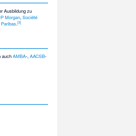
er Ausbildung zu
JP Morgan
,
Société
[3]
Paribas
.
n auch
AMBA
-,
AACSB
-