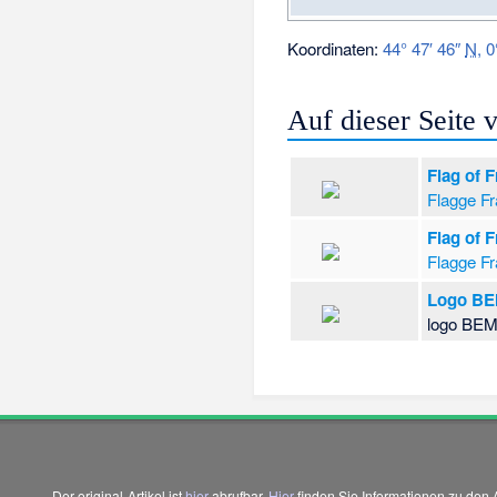
Koordinaten:
44° 47′ 46″
N
,
0
Auf dieser Seite
Flag of 
Flagge Fr
Flag of 
Flagge Fr
Logo BE
logo BE
Der original-Artikel ist
hier
abrufbar.
Hier
finden Sie Informationen zu den 