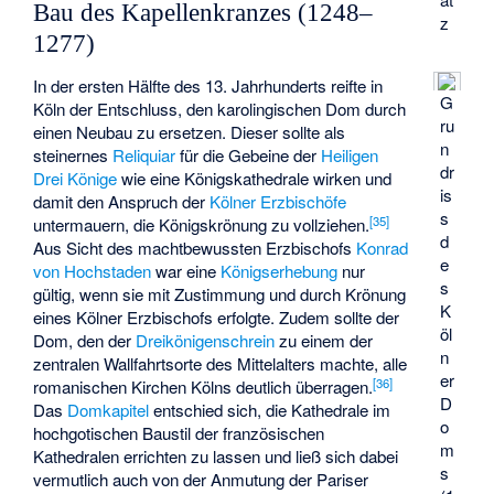
Bau des Kapellenkranzes (1248–
z
1277)
In der ersten Hälfte des 13. Jahrhunderts reifte in
G
Köln der Entschluss, den karolingischen Dom durch
ru
einen Neubau zu ersetzen. Dieser sollte als
n
steinernes
Reliquiar
für die Gebeine der
Heiligen
dr
Drei Könige
wie eine Königskathedrale wirken und
is
damit den Anspruch der
Kölner Erzbischöfe
s
[
35
]
untermauern, die Königskrönung zu vollziehen.
d
Aus Sicht des machtbewussten Erzbischofs
Konrad
e
von Hochstaden
war eine
Königserhebung
nur
s
gültig, wenn sie mit Zustimmung und durch Krönung
K
eines Kölner Erzbischofs erfolgte. Zudem sollte der
öl
Dom, den der
Dreikönigenschrein
zu einem der
n
zentralen Wallfahrtsorte des Mittelalters machte, alle
er
[
36
]
romanischen Kirchen Kölns
deutlich überragen.
D
Das
Domkapitel
entschied sich, die Kathedrale im
o
hochgotischen Baustil der französischen
m
Kathedralen errichten zu lassen und ließ sich dabei
s
vermutlich auch von der Anmutung der Pariser