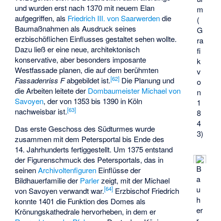
und wurden erst nach 1370 mit neuem Elan
m
aufgegriffen, als
Friedrich III. von Saarwerden
die
(
Baumaßnahmen als Ausdruck seines
G
erzbischöflichen Einflusses gestaltet sehen wollte.
ra
Dazu ließ er eine neue, architektonisch
fi
konservative, aber besonders imposante
k
Westfassade planen, die auf dem berühmten
v
[
62
]
Fassadenriss F
abgebildet ist.
Die Planung und
o
die Arbeiten leitete der
Dombaumeister
Michael von
n
Savoyen
, der von 1353 bis 1390 in Köln
1
[
63
]
nachweisbar ist.
8
4
Das erste Geschoss des Südturmes wurde
3)
zusammen mit dem Petersportal bis Ende des
14. Jahrhunderts fertiggestellt. Um 1375 entstand
der Figurenschmuck des Petersportals, das in
B
seinen
Archivoltenfiguren
Einflüsse der
a
Bildhauerfamilie der
Parler
zeigt, mit der Michael
u
[
64
]
von Savoyen verwandt war.
Erzbischof Friedrich
h
konnte 1401 die Funktion des Domes als
er
Krönungskathedrale hervorheben, in dem er
r