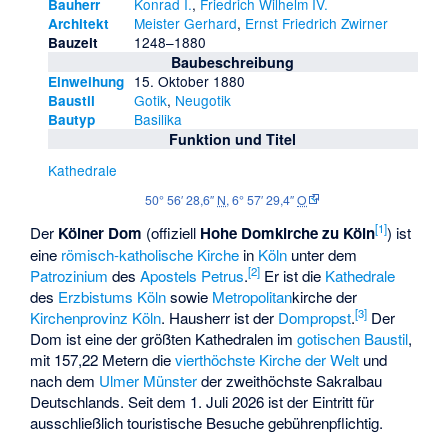
Konrad I.
,
Friedrich Wilhelm IV.
Bauherr
Meister Gerhard
,
Ernst Friedrich Zwirner
Architekt
1248–1880
Bauzeit
Baubeschreibung
15. Oktober 1880
Einweihung
Gotik
,
Neugotik
Baustil
Basilika
Bautyp
Funktion und Titel
Kathedrale
50° 56′ 28,6″
N
,
6° 57′ 29,4″
O
[
1
]
Der
Kölner Dom
(offiziell
Hohe Domkirche zu Köln
) ist
eine
römisch-katholische
Kirche
in
Köln
unter dem
[
2
]
Patrozinium
des
Apostels
Petrus
.
Er ist die
Kathedrale
des
Erzbistums Köln
sowie
Metropolitan
­kirche der
[
3
]
Kirchenprovinz Köln
. Hausherr ist der
Dompropst
.
Der
Dom ist eine der größten Kathedralen im
gotischen
Baustil
,
mit 157,22 Metern die
vierthöchste Kirche der Welt
und
nach dem
Ulmer Münster
der
zweithöchste Sakralbau
Deutschlands
. Seit dem 1. Juli 2026 ist der Eintritt für
ausschließlich touristische Besuche gebührenpflichtig.