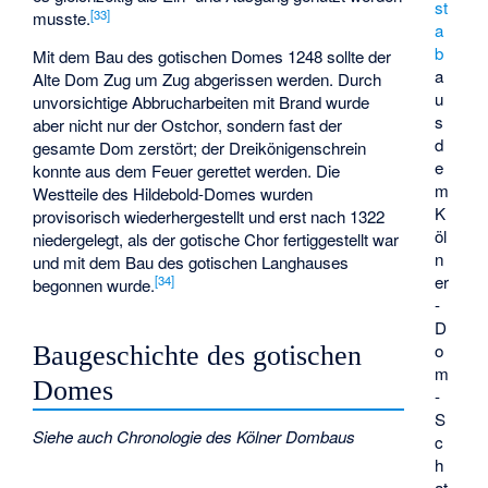
st
[
33
]
musste.
a
b
Mit dem Bau des gotischen Domes 1248 sollte der
a
Alte Dom Zug um Zug abgerissen werden. Durch
u
unvorsichtige Abbrucharbeiten mit Brand wurde
s
aber nicht nur der Ostchor, sondern fast der
d
gesamte Dom zerstört; der Dreikönigenschrein
e
konnte aus dem Feuer gerettet werden. Die
m
Westteile des Hildebold-Domes wurden
K
provisorisch wiederhergestellt und erst nach 1322
öl
niedergelegt, als der gotische Chor fertiggestellt war
n
und mit dem Bau des gotischen Langhauses
er
[
34
]
begonnen wurde.
-
D
o
Baugeschichte des gotischen
m
Domes
-
S
Siehe auch
Chronologie des Kölner Dombaus
c
h
at