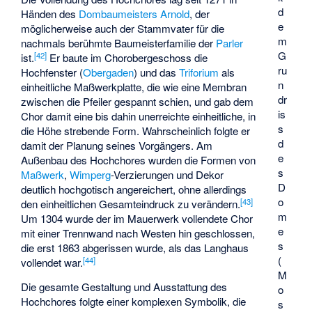
d
Händen des
Dombaumeisters
Arnold
, der
e
möglicherweise auch der Stammvater für die
m
nachmals berühmte Baumeisterfamilie der
Parler
G
[
42
]
ist.
Er baute im Chorobergeschoss die
ru
Hochfenster (
Obergaden
) und das
Triforium
als
n
einheitliche Maßwerkplatte, die wie eine Membran
dr
zwischen die Pfeiler gespannt schien, und gab dem
is
Chor damit eine bis dahin unerreichte einheitliche, in
s
die Höhe strebende Form. Wahrscheinlich folgte er
d
damit der Planung seines Vorgängers. Am
e
Außenbau des Hochchores wurden die Formen von
s
Maßwerk
,
Wimperg
-Verzierungen und Dekor
D
deutlich hochgotisch angereichert, ohne allerdings
o
[
43
]
den einheitlichen Gesamteindruck zu verändern.
m
Um 1304 wurde der im Mauerwerk vollendete Chor
e
mit einer Trennwand nach Westen hin geschlossen,
s
die erst 1863 abgerissen wurde, als das Langhaus
(
[
44
]
vollendet war.
M
Die gesamte Gestaltung und Ausstattung des
o
Hochchores folgte einer komplexen Symbolik, die
s