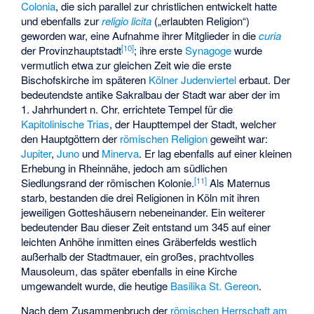
Colonia
, die sich parallel zur christlichen entwickelt hatte
und ebenfalls zur
religio licita
(„erlaubten Religion“)
geworden war, eine Aufnahme ihrer Mitglieder in die
curia
[
10
]
der Provinzhauptstadt
; ihre erste
Synagoge
wurde
vermutlich etwa zur gleichen Zeit wie die erste
Bischofskirche im späteren
Kölner Judenviertel
erbaut. Der
bedeutendste antike Sakralbau der Stadt war aber der im
1. Jahrhundert n. Chr. errichtete Tempel für die
Kapitolinische Trias
, der Haupttempel der Stadt, welcher
den Hauptgöttern der
römischen Religion
geweiht war:
Jupiter
,
Juno
und
Minerva
. Er lag ebenfalls auf einer kleinen
Erhebung in Rheinnähe, jedoch am südlichen
[
11
]
Siedlungsrand der römischen Kolonie.
Als Maternus
starb, bestanden die drei Religionen in Köln mit ihren
jeweiligen Gotteshäusern nebeneinander. Ein weiterer
bedeutender Bau dieser Zeit entstand um 345 auf einer
leichten Anhöhe inmitten eines Gräberfelds westlich
außerhalb der Stadtmauer, ein großes, prachtvolles
Mausoleum, das später ebenfalls in eine Kirche
umgewandelt wurde, die heutige
Basilika St. Gereon
.
Nach dem Zusammenbruch der
römischen Herrschaft am