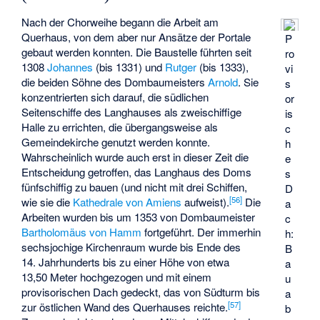
Nach der Chorweihe begann die Arbeit am
Querhaus, von dem aber nur Ansätze der Portale
P
gebaut werden konnten. Die Baustelle führten seit
ro
1308
Johannes
(bis 1331) und
Rutger
(bis 1333),
vi
die beiden Söhne des Dombaumeisters
Arnold
. Sie
s
konzentrierten sich darauf, die südlichen
or
Seitenschiffe des Langhauses als zweischiffige
is
Halle zu errichten, die übergangsweise als
c
Gemeindekirche genutzt werden konnte.
h
Wahrscheinlich wurde auch erst in dieser Zeit die
e
Entscheidung getroffen, das Langhaus des Doms
s
fünfschiffig zu bauen (und nicht mit drei Schiffen,
D
[
56
]
wie sie die
Kathedrale von Amiens
aufweist).
Die
a
Arbeiten wurden bis um 1353 von Dombaumeister
c
Bartholomäus von Hamm
fortgeführt. Der immerhin
h:
sechsjochige Kirchenraum wurde bis Ende des
B
14. Jahrhunderts bis zu einer Höhe von etwa
a
13,50 Meter hochgezogen und mit einem
u
provisorischen Dach gedeckt, das von Südturm bis
a
[
57
]
zur östlichen Wand des Querhauses reichte.
b