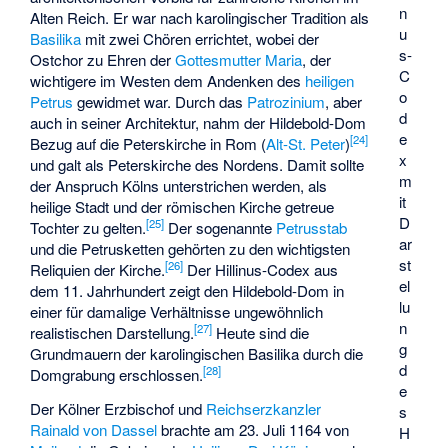
n
Alten Reich. Er war nach karolingischer Tradition als
u
Basilika
mit zwei Chören errichtet, wobei der
s-
Ostchor zu Ehren der
Gottesmutter Maria
, der
C
wichtigere im Westen dem Andenken des
heiligen
o
Petrus
gewidmet war. Durch das
Patrozinium
, aber
d
auch in seiner Architektur, nahm der Hildebold-Dom
e
[
24
]
Bezug auf die Peterskirche in Rom (
Alt-St. Peter
)
x
und galt als Peterskirche des Nordens. Damit sollte
m
der Anspruch Kölns unterstrichen werden, als
it
heilige Stadt und der römischen Kirche getreue
D
[
25
]
Tochter zu gelten.
Der sogenannte
Petrusstab
ar
und die Petrusketten gehörten zu den wichtigsten
st
[
26
]
Reliquien der Kirche.
Der
Hillinus-Codex
aus
el
dem 11. Jahrhundert zeigt den Hildebold-Dom in
lu
einer für damalige Verhältnisse ungewöhnlich
n
[
27
]
realistischen Darstellung.
Heute sind die
g
Grundmauern der karolingischen Basilika durch die
d
[
28
]
Domgrabung erschlossen.
e
Der Kölner Erzbischof und
Reichserzkanzler
s
Rainald von Dassel
brachte am 23. Juli 1164 von
H