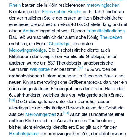
Rhein
bauten die in Köln residierenden
merowingischen
Kleinkönige des
Fränkischen Reichs
im 6. Jahrhundert an
der vermutlichen Stelle der ersten antiken Bischofskirche
eine neue, die schließlich etwa 40 bis 50 Meter lang und mit
einem
Ambo
ausgestattet war. Diesen
frühmittelalterlichen
Bau ließ wahrscheinlich der austrische König
Theudebert
errichten, ein Enkel
Chlodwigs
, des ersten
Merowingerkönigs
. Die Bischofskirche diente auch
Mitgliedern der königlichen Familie als Grablege; unter
anderen wurde um 537 Theudeberts langobardische
[
12
]
Gemahlin
Wisigarde
hier bestattet.
1959 wurden bei
archäologischen Untersuchungen im Zuge des Baus einer
neuen Krypta merowingische Gräber entdeckt, darunter ein
reich ausgestattetes Frauengrab aus der ersten Hälfte des
6. Jahrhunderts, welches das von Wisigarde sein könnte.
[
13
]
Die Grabungsfunde unter dem Domchor lassen
allerdings keine vollständige Rekonstruktion der Gebäude
[
14
]
aus der
Merowingerzeit
zu.
Auch die Fundamente einer
antiken Kirche sind, mit Ausnahme des Taufbeckens,
bisher nicht eindeutig identifiziert. Das gilt auch für den
Bischofspalast
der merowingischen Zeit, der üblicherweise