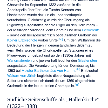
Chorweihe im September 1322 zunächst in die
Achskapelle überführt; die
Tumba Konrads von
Hochstaden
wurde dazu in die Johanneskapelle
verschoben. Gleichzeitig wurde der Chorumgang als
Pilgerweg ausgestaltet, der die Pilger an den Heiltümern –
der
Mailänder Madonna
, dem Schrein und dem
Gerokreuz
– sowie den heilsgeschichtlich bedeutsamen Gräbern der
[
53
]
Kölner Erzbischöfe
vorbei führte.
Um den Wallfahrern die
Bedeutung der Heiligen in gegenständlichen Bildern zu
vermitteln, wurden die Chorkapellen zu Stationen eines
Pilgerweges umgebaut und ab den 1330er Jahren mit
Wandmalereien
und juwelenhaft leuchtenden
Glasfenstern
ausgestattet. Die Verantwortung für den Dombau lag bis
[
54
]
1353 bei
Meister
Bartholomäus von Hamm
.
Erzbischof
Walram von Jülich
begleitete diese Neugestaltung als
Stifter und sicherte sich damit die um 1360 eingerichtete
[
55
]
Grabstelle in der letzten freien Chorkapelle.
Südliche Seitenschiffe als „Hallenkirche“
(1322–1388)