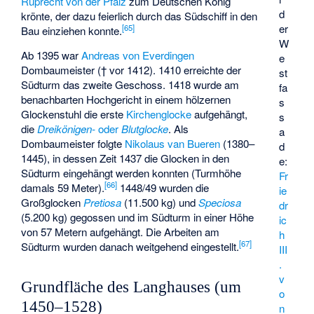
Ruprecht von der Pfalz
zum Deutschen König
d
krönte, der dazu feierlich durch das Südschiff in den
er
[
65
]
Bau einziehen konnte.
W
Ab 1395 war
Andreas von Everdingen
e
Dombaumeister († vor 1412). 1410 erreichte der
st
Südturm das zweite Geschoss. 1418 wurde am
fa
benachbarten
Hochgericht
in einem hölzernen
s
Glockenstuhl die erste
Kirchenglocke
aufgehängt,
s
die
Dreikönigen-
oder
Blutglocke
. Als
a
Dombaumeister folgte
Nikolaus van Bueren
(1380–
d
1445), in dessen Zeit 1437 die Glocken in den
e:
Südturm eingehängt werden konnten (Turmhöhe
Fr
[
66
]
damals 59 Meter).
1448/49 wurden die
ie
Großglocken
Pretiosa
(11.500 kg) und
Speciosa
dr
(5.200 kg) gegossen und im Südturm in einer Höhe
ic
von 57 Metern aufgehängt. Die Arbeiten am
h
[
67
]
Südturm wurden danach weitgehend eingestellt.
III
.
v
Grundfläche des Langhauses (um
o
1450–1528)
n