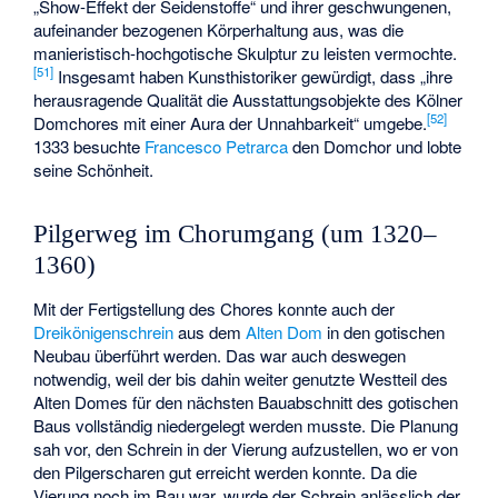
„Show-Effekt der Seidenstoffe“ und ihrer geschwungenen,
aufeinander bezogenen Körperhaltung aus, was die
manieristisch-hochgotische Skulptur zu leisten vermochte.
[
51
]
Insgesamt haben Kunsthistoriker gewürdigt, dass „ihre
herausragende Qualität die Ausstattungsobjekte des Kölner
[
52
]
Domchores mit einer Aura der Unnahbarkeit“ umgebe.
1333 besuchte
Francesco Petrarca
den Domchor und lobte
seine Schönheit.
Pilgerweg im Chorumgang (um 1320–
1360)
Mit der Fertigstellung des Chores konnte auch der
Dreikönigenschrein
aus dem
Alten Dom
in den gotischen
Neubau überführt werden. Das war auch deswegen
notwendig, weil der bis dahin weiter genutzte Westteil des
Alten Domes für den nächsten Bauabschnitt des gotischen
Baus vollständig niedergelegt werden musste. Die Planung
sah vor, den Schrein in der Vierung aufzustellen, wo er von
den Pilgerscharen gut erreicht werden konnte. Da die
Vierung noch im Bau war, wurde der Schrein anlässlich der