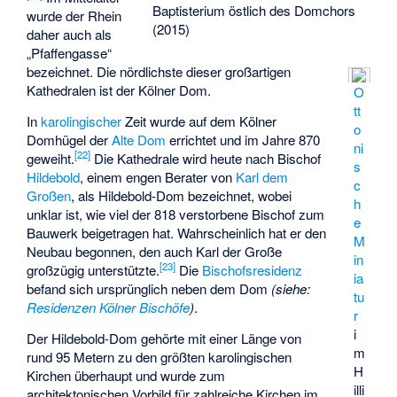
Baptisterium östlich des Domchors
wurde der Rhein
(2015)
daher auch als
„
Pfaffengasse
“
bezeichnet. Die nördlichste dieser großartigen
Kathedralen ist der Kölner Dom.
O
tt
In
karolingischer
Zeit wurde auf dem Kölner
o
Domhügel der
Alte Dom
errichtet und im Jahre 870
ni
[
22
]
geweiht.
Die Kathedrale wird heute nach Bischof
s
Hildebold
, einem engen Berater von
Karl dem
c
Großen
, als Hildebold-Dom bezeichnet, wobei
h
unklar ist, wie viel der 818 verstorbene Bischof zum
e
Bauwerk beigetragen hat. Wahrscheinlich hat er den
M
Neubau begonnen, den auch Karl der Große
in
[
23
]
großzügig unterstützte.
Die
Bischofsresidenz
ia
befand sich ursprünglich neben dem Dom
(siehe:
tu
Residenzen Kölner Bischöfe
)
.
r
i
Der Hildebold-Dom gehörte mit einer Länge von
m
rund 95 Metern zu den größten karolingischen
H
Kirchen überhaupt und wurde zum
illi
architektonischen Vorbild für zahlreiche Kirchen im