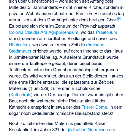
sich über Generationen – wohl schon seit Anfang oder
Mitte des 3. Jahrhunderts – nicht in einer Kirche, sondern in
privaten Wohnhäusern christlicher Familien. Ein solches lag
[
9
]
vermutlich auf dem Domhügel unter dem heutigen Chor.
Es befand sich nicht im Zentrum der Provinzhauptstadt
Colonia Claudia Ara Agrippinensium
, wo das
Praetorium
stand, sondern am nördlichen Siedlungsrand unweit des
Rheinufers
, wo etwa zur selben Zeit die
römische
Stadtmauer
errichtet wurde, auf deren Innenseite das Haus
in unmittelbarer Nähe lag. Auf seinem Grundstück wurde
eine erste Taufkapelle gebaut, deren begehbares
Taufbecken unter dem Domchor archäologisch ergraben
wurde. Es wird vermutet, dass an der Stelle dieses Hauses
eine erste Kirche entstand, die spätestens zur Zeit des
Maternus († um 328) zur ersten Bischofskirche
(
Kathedrale
) wurde. Der heutige Dom ist zwar ein gotischer
Bau, doch die wahrscheinliche Platzkontinuität der
Kathedrale entspricht in etwa der des
Trierer Doms
, in dem
sogar noch bedeutende römische Bausubstanz steckt.
Noch zu Lebzeiten des Maternus gestattete Kaiser
Konstantin I. im Jahre 321 der
jüdischen Gemeinde der