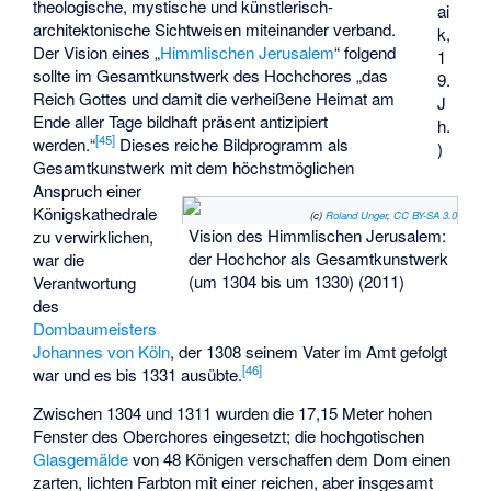
theologische, mystische und künstlerisch-
ai
architektonische Sichtweisen miteinander verband.
k,
Der Vision eines „
Himmlischen Jerusalem
“ folgend
1
sollte im Gesamtkunstwerk des Hochchores „das
9.
Reich Gottes und damit die verheißene Heimat am
J
Ende aller Tage bildhaft präsent antizipiert
h.
[
45
]
werden.“
Dieses reiche Bildprogramm als
)
Gesamtkunstwerk mit dem höchstmöglichen
Anspruch einer
Königskathedrale
(c)
Roland Unger
,
CC BY-SA 3.0
Vision des Himmlischen Jerusalem:
zu verwirklichen,
der Hochchor als Gesamtkunstwerk
war die
(um 1304 bis um 1330) (2011)
Verantwortung
des
Dombaumeisters
Johannes von Köln
, der 1308 seinem Vater im Amt gefolgt
[
46
]
war und es bis 1331 ausübte.
Zwischen 1304 und 1311 wurden die 17,15 Meter hohen
Fenster des Oberchores eingesetzt; die hochgotischen
Glasgemälde
von 48 Königen verschaffen dem Dom einen
zarten, lichten Farbton mit einer reichen, aber insgesamt