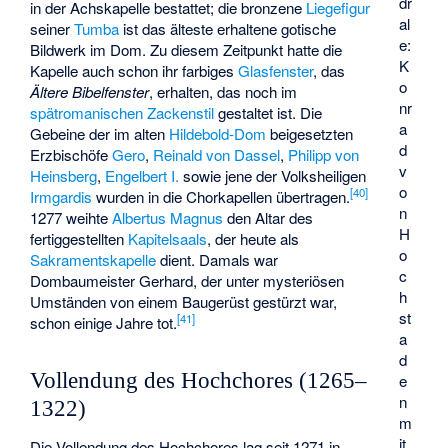
dr
in der Achskapelle bestattet; die bronzene
Liegefigur
al
seiner
Tumba
ist das älteste erhaltene gotische
e:
Bildwerk im Dom. Zu diesem Zeitpunkt hatte die
K
Kapelle auch schon ihr farbiges
Glasfenster
, das
o
Ältere Bibelfenster
, erhalten, das noch im
nr
spätromanischen
Zackenstil
gestaltet ist. Die
a
Gebeine der im alten
Hildebold-Dom
beigesetzten
d
Erzbischöfe
Gero
,
Reinald von Dassel
,
Philipp von
v
Heinsberg
,
Engelbert I.
sowie jene der Volksheiligen
o
[
40
]
Irmgardis
wurden in die Chorkapellen übertragen.
n
1277 weihte
Albertus Magnus
den Altar des
H
fertiggestellten
Kapitelsaals
, der heute als
o
Sakramentskapelle
dient. Damals war
c
Dombaumeister Gerhard, der unter mysteriösen
h
Umständen von einem Baugerüst gestürzt war,
st
[
41
]
schon einige Jahre tot.
a
d
Vollendung des Hochchores (1265–
e
n
1322)
m
it
Die Vollendung des Hochchores lag seit 1271 in