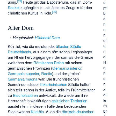
[
19
]
übrig.
Heute gilt das Baptisterium, das im Dom-
u
Sockel
zugänglich ist, als ältestes Zeugnis für den
pt
[
20
]
christlichen Kultus in Köln.
b
a
h
Alter Dom
n
h
→
Hauptartikel
:
Hildebold-Dom
of
u
Köln ist, wie die meisten der
ältesten Städte
n
Deutschlands
, aus einem römischen Legionslager
d
am Rhein hervorgegangen, der damals die Grenze
H
zwischen dem
Römischen Reich
mit seinen
o
germanischen Provinzen (
Germania inferior
,
h
Germania superior
,
Raetia
) und der „freien“
e
Germania magna
war. Die frühchristlichen
n
Gemeinden dieser
linksrheinischen
Städte hatten
z
sich teils schon in der Antike, teils im Frühmittelalter
ol
zu
Bischofssitzen
entwickelt, die wiederum ihre
le
Herrschaft in weitläufigen
geistlichen Territorien
rn
ausdehnten, in diesem Falle dem bedeutenden
br
Staatswesen
Kurköln
. Auch die
römisch-deutschen