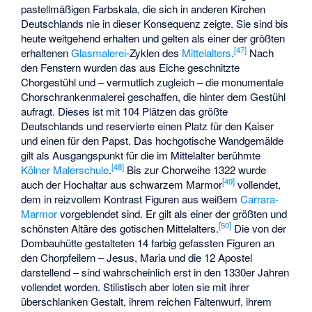
pastellmäßigen Farbskala, die sich in anderen Kirchen
Deutschlands nie in dieser Konsequenz zeigte. Sie sind bis
heute weitgehend erhalten und gelten als einer der größten
[
47
]
erhaltenen
Glasmalerei
-Zyklen des
Mittelalters
.
Nach
den Fenstern wurden das aus Eiche geschnitzte
Chorgestühl und – vermutlich zugleich – die monumentale
Chorschrankenmalerei geschaffen, die hinter dem Gestühl
aufragt. Dieses ist mit 104 Plätzen das größte
Deutschlands und reservierte einen Platz für den Kaiser
und einen für den Papst. Das hochgotische Wandgemälde
gilt als Ausgangspunkt für die im Mittelalter berühmte
[
48
]
Kölner Malerschule
.
Bis zur Chorweihe 1322 wurde
[
49
]
auch der Hochaltar aus schwarzem Marmor
vollendet,
dem in reizvollem Kontrast Figuren aus weißem
Carrara-
Marmor
vorgeblendet sind. Er gilt als einer der größten und
[
50
]
schönsten Altäre des gotischen Mittelalters.
Die von der
Dombauhütte gestalteten 14 farbig gefassten Figuren an
den Chorpfeilern – Jesus, Maria und die 12 Apostel
darstellend – sind wahrscheinlich erst in den 1330er Jahren
vollendet worden. Stilistisch aber loten sie mit ihrer
überschlanken Gestalt, ihrem reichen Faltenwurf, ihrem