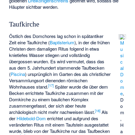
goldenen
Dreikönigenschreins
geöffnet wird, sodass die
Häupter sichtbar werden.
Taufkirche
Östlich des Domchores lag schon in spätantiker
Zeit eine Taufkirche (
Baptisterium
), in der die frühen
M
Christen dem damaligen Ritus folgend in etwa
u
knietiefes Wasser stiegen und vollständig
si
übergossen wurden. Es wird vermutet, dass das
c
aus dem 5. Jahrhundert stammende Taufbecken
al
(
Piscina
) ursprünglich im Garten des als christlicher
D
Versammlungsort dienenden römischen
o
[
17
]
Wohnhauses stand.
Später wurde die über dem
m
Becken errichtete Taufkirche zusammen mit der
e
,
Domkirche zu einem baulichen Komplex
D
zusammengefasst, der sich aber heute
o
[
18
]
archäologisch nicht mehr nachweisen lässt.
Als
m
der
Hildebold-Dom
errichtet und aufgrund des
,
veränderten Ritus mit einem Taufstein ausgestattet
H
wurde, blieb von der Taufkirche nur das Taufbecken
a