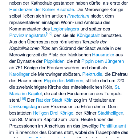
neben der Kathedrale gestanden haben dürfte, als erste der
Residenzen der Kölner Bischöfe
. Die Merowinger-Könige
selbst ließen sich im antiken
Praetorium
nieder, dem
repräsentativen einstigen Wohn- und Amtsbau des
Kommandanten des
Legionslagers
und später des
[
15
]
Provinzmagistrats
, den sie als
Königspfalz
benutzten.
Aus den Überresten des römischen
Tempels der
Kapitolinischen Trias
am Südrand der Stadt wurde in der
Merowingerzeit die Pfalz der fränkischen
Hausmeier
aus
der Dynastie der
Pippiniden
, die mit
Pippin dem Jüngeren
ab 751 Könige der Franken wurden und damit als
Karolinger
die Merowinger ablösten.
Plektrudis
, die Ehefrau
des Hausmeiers
Pippin des Mittleren
, stiftete dort um 720
die zweitwichtigste Kirche des mittelalterlichen Köln,
St.
Maria im Kapitol
, die auf den Fundamenten des Tempels
[
16
]
steht.
Der
Rat der Stadt Köln
zog im Mittelalter am
Dreikönigstag
in der Prozession zu Ehren der im Dom
bestatteten
Heiligen Drei Könige
, der Kölner
Stadtheiligen
,
von St. Maria im Kapitol zum Dom. Heute finden die
Prozessionen im Anschluss an das jeweilige
Pontifikalamt
im Binnenchor des Domes statt, wobei die Trapezplatte des