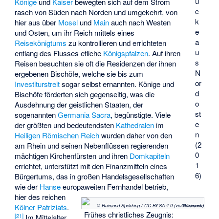
ü
Könige
und
Kaiser
bewegten sich auf dem Strom
c
rasch von Süden nach Norden und umgekehrt, von
k
hier aus über
Mosel
und
Main
auch nach Westen
e
und Osten, um ihr Reich mittels eines
a
Reisekönigtums
zu kontrollieren und errichteten
u
entlang des Flusses etliche
Königspfalzen
. Auf ihren
s
Reisen besuchten sie oft die Residenzen der ihnen
N
ergebenen Bischöfe, welche sie bis zum
or
Investiturstreit
sogar selbst ernannten. Könige und
d
Bischöfe förderten sich gegenseitig, was die
o
Ausdehnung der geistlichen Staaten, der
st
sogenannten
Germania Sacra
, begünstigte. Viele
e
der größten und bedeutendsten
Kathedralen
im
n
Heiligen Römischen Reich
wurden daher von den
(2
am Rhein und seinen Nebenflüssen regierenden
0
mächtigen
Kirchenfürsten
und ihren
Domkapiteln
1
errichtet, unterstützt mit den Finanzmitteln eines
6)
Bürgertums, das in großen Handelsgesellschaften
wie der
Hanse
europaweiten Fernhandel betrieb,
hier des reichen
© Raimond Spekking / CC BY-SA 4.0 (via Wikimedia Commons)
Kölner Patriziats
.
Frühes christliches Zeugnis:
[
21
]
Im Mittelalter