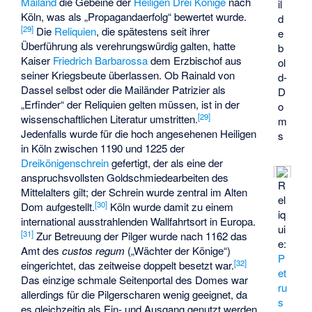
Mailand
die Gebeine der
Heiligen Drei Könige
nach
il
Köln, was als „Propagandaerfolg“ bewertet wurde.
d
[
29
]
Die
Reliquien
, die spätestens seit ihrer
e
Überführung als verehrungswürdig galten, hatte
b
Kaiser
Friedrich Barbarossa
dem Erzbischof aus
ol
seiner Kriegsbeute überlassen. Ob Rainald von
d-
Dassel selbst oder die Mailänder Patrizier als
D
„Erfinder“ der Reliquien gelten müssen, ist in der
o
[
29
]
wissenschaftlichen Literatur umstritten.
m
Jedenfalls wurde für die hoch angesehenen Heiligen
s
in Köln zwischen 1190 und 1225 der
Dreikönigenschrein
gefertigt, der als eine der
anspruchsvollsten Goldschmiedearbeiten des
R
Mittelalters gilt; der Schrein wurde zentral im Alten
el
[
30
]
Dom aufgestellt.
Köln wurde damit zu einem
iq
international ausstrahlenden Wallfahrtsort in Europa.
ui
[
31
]
Zur Betreuung der Pilger wurde nach 1162 das
e:
Amt des
custos regum
(„Wächter der Könige“)
P
[
32
]
eingerichtet, das zeitweise doppelt besetzt war.
et
Das einzige schmale Seitenportal des Domes war
ru
allerdings für die Pilgerscharen wenig geeignet, da
s
es gleichzeitig als Ein- und Ausgang genutzt werden