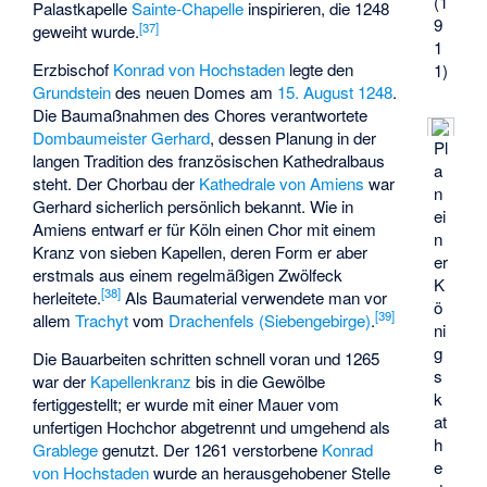
(1
Palastkapelle
Sainte-Chapelle
inspirieren, die 1248
9
[
37
]
geweiht wurde.
1
Erzbischof
Konrad von Hochstaden
legte den
1)
Grundstein
des neuen Domes am
15. August
1248
.
Die Baumaßnahmen des Chores verantwortete
Dombaumeister
Gerhard
, dessen Planung in der
Pl
langen Tradition des französischen Kathedralbaus
a
steht. Der Chorbau der
Kathedrale von Amiens
war
n
Gerhard sicherlich persönlich bekannt. Wie in
ei
Amiens entwarf er für Köln einen Chor mit einem
n
Kranz von sieben Kapellen, deren Form er aber
er
erstmals aus einem regelmäßigen Zwölfeck
K
[
38
]
herleitete.
Als Baumaterial verwendete man vor
ö
[
39
]
allem
Trachyt
vom
Drachenfels (Siebengebirge)
.
ni
g
Die Bauarbeiten schritten schnell voran und 1265
s
war der
Kapellenkranz
bis in die Gewölbe
k
fertiggestellt; er wurde mit einer Mauer vom
at
unfertigen Hochchor abgetrennt und umgehend als
h
Grablege
genutzt. Der 1261 verstorbene
Konrad
e
von Hochstaden
wurde an herausgehobener Stelle