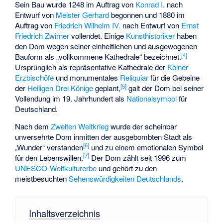
Sein Bau wurde 1248 im Auftrag von
Konrad I.
nach
Entwurf von
Meister Gerhard
begonnen und 1880 im
Auftrag von
Friedrich Wilhelm IV.
nach Entwurf von
Ernst
Friedrich Zwirner
vollendet. Einige
Kunsthistoriker
haben
den Dom wegen seiner einheitlichen und ausgewogenen
[
4
]
Bauform als „vollkommene Kathedrale“ bezeichnet.
Ursprünglich als repräsentative Kathedrale der
Kölner
Erzbischöfe
und monumentales
Reliquiar
für die Gebeine
[
5
]
der
Heiligen Drei Könige
geplant,
galt der Dom bei seiner
Vollendung im 19. Jahrhundert als
Nationalsymbol
für
Deutschland.
Nach dem
Zweiten Weltkrieg
wurde der scheinbar
unversehrte Dom inmitten der ausgebombten Stadt als
[
6
]
„Wunder“ verstanden
und zu einem emotionalen Symbol
[
7
]
für den Lebenswillen.
Der Dom zählt seit 1996 zum
UNESCO-Weltkulturerbe
und gehört zu den
meistbesuchten
Sehenswürdigkeiten
Deutschlands
.
Inhaltsverzeichnis