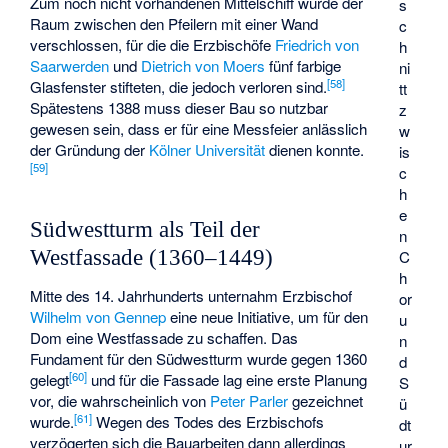
Zum noch nicht vorhandenen Mittelschiff wurde der
s
Raum zwischen den Pfeilern mit einer Wand
c
verschlossen, für die die Erzbischöfe
Friedrich von
h
Saarwerden
und
Dietrich von Moers
fünf farbige
ni
[
58
]
Glasfenster stifteten, die jedoch verloren sind.
tt
Spätestens 1388 muss dieser Bau so nutzbar
z
gewesen sein, dass er für eine Messfeier anlässlich
w
der Gründung der
Kölner Universität
dienen konnte.
is
[
59
]
c
h
e
Südwestturm als Teil der
n
Westfassade (1360–1449)
C
h
Mitte des 14. Jahrhunderts unternahm Erzbischof
or
Wilhelm von Gennep
eine neue Initiative, um für den
u
Dom eine Westfassade zu schaffen. Das
n
Fundament für den Südwestturm wurde gegen 1360
d
[
60
]
gelegt
und für die Fassade lag eine erste Planung
S
vor, die wahrscheinlich von
Peter Parler
gezeichnet
ü
[
61
]
wurde.
Wegen des Todes des Erzbischofs
dt
verzögerten sich die Bauarbeiten dann allerdings
ur