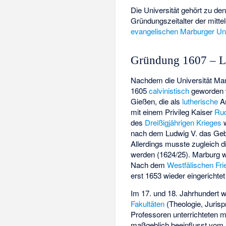
Die Universität gehört zu de
Gründungszeitalter der mitte
evangelischen
Marburger Uni
Gründung 1607 – La
Nachdem die Universität Mar
1605
calvinistisch
geworden w
Gießen, die als
lutherische
An
mit einem Privileg Kaiser
Rud
des
Dreißigjährigen Krieges
w
nach dem Ludwig V. das Ge
Allerdings musste zugleich d
werden (1624/25). Marburg w
Nach dem
Westfälischen Fri
erst 1653 wieder eingerichte
Im 17. und 18. Jahrhundert w
Fakultäten
(Theologie, Jurisp
Professoren unterrichteten m
maßgeblich beeinflusst vom 