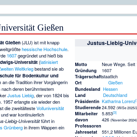
niversität Gießen
tät Gießen
(JLU) ist mit knapp
Justus-Liebig-Univ
zweitgrößte
hessische Hochschule
.
rde
1607
gegründet und hieß bis
dwigs-Universität
(
latinisiert
Neue Wege. Seit 
Motto
Zweiten Weltkrieg
bestand sie ab
1607
Gründung
schule für Bodenkultur und
staatlich
Trägerschaft
 an die Tradition ihrer Vorgängerin
Gießen
Ort
ch nach deren berühmtestem
Hessen
Bundesland
Deutschland
iker
Justus Liebig
, der von 1824 bis
Land
[
Katharina Lorenz
Präsidentin
e. 1957 erlangte sie wieder den
24.592
Studierende
ist die zweitälteste
Volluniversität
(WiSe 2025/
[
3
]
5.853
Mitarbeiter
und war kontinuierlich
426
davon
(November 2024
us-Liebig-Universität
führt in
Professoren
rs Grünberg
in ihrem Wappen ein
551,2 Millionen E
Jahresetat