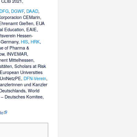
, CLIB 2021,
DFG
,
DGWF
,
DAAD
,
Corporacion CEMarin,
 Ehrenamt Gießen, EUA
ral Education, EAIE,
ftsverein Hessen-
-Germany,
HIS
,
HRK
,
se of Pharma &
now, INVEMAR,
nt Mittelhessen,
itäten, Scholars at Risk
European Universities
 UniNetzPE,
DFN-Verein
,
anzlerinnen und Kanzler
 Deutschlands, World
e – Deutsches Komitee,
de