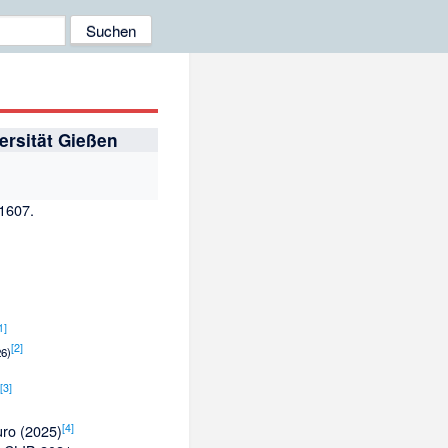
ersität Gießen
1607.
1
]
[
2
]
26)
[
3
]
)
[
4
]
uro (2025)