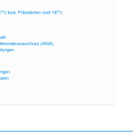
71) bzw. Präsidenten (seit 1971)
aft
udierendenausschuss (AStA)
ndungen
ungen
uppen