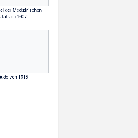
el der Medizinischen
ltät von 1607
äude von 1615