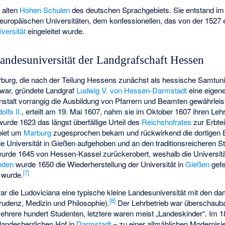
n alten
Hohen Schulen
des deutschen Sprachgebiets. Sie entstand im
leuropäischen Universitäten, dem konfessionellen, das von der 1527 e
versität
eingeleitet wurde.
ndesuniversität der Landgrafschaft Hessen
burg, die nach der Teilung Hessens zunächst als hessische Samtunive
ar, gründete Landgraf
Ludwig V. von Hessen-Darmstadt
eine eigen
stalt vorrangig die Ausbildung von Pfarrern und Beamten gewährleist
olfs II.
, erteilt am 19. Mai 1607, nahm sie im Oktober 1607 ihren Leh
urde 1623 das längst überfällige Urteil des
Reichshofrates
zur Erbte
biet um
Marburg
zugesprochen bekam und rückwirkend die dortigen Ei
ie Universität in Gießen aufgehoben und an den traditionsreicheren S
urde 1645 von Hessen-Kassel zurückerobert, weshalb die Universitä
eden
wurde 1650 die Wiederherstellung der Universität in
Gießen
gefe
[
7
]
t wurde.
ar die Ludoviciana eine typische kleine Landesuniversität mit den da
[
8
]
rudenz, Medizin und Philosophie).
Der Lehrbetrieb war überschauba
ehrere hundert Studenten, letztere waren meist „Landeskinder“. Im 
landesherrlichen Hof in
Darmstadt
– zu einer allmählichen Modernisie