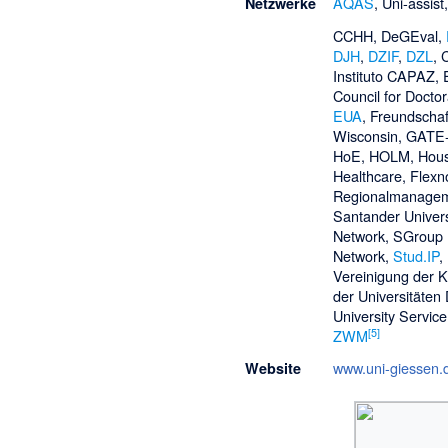
AQAS
,
Uni-assist
Netzwerke
CCHH, DeGEval,
DJH
,
DZIF
,
DZL
, 
Instituto CAPAZ,
Council for Docto
EUA
, Freundscha
Wisconsin, GATE
HoE,
HOLM
, Hou
Healthcare, Flex
Regionalmanageme
Santander Univers
Network, SGroup 
Network,
Stud.IP
,
Vereinigung der K
der Universitäten
University Servic
[
5
]
ZWM
www.uni-giessen.
Website