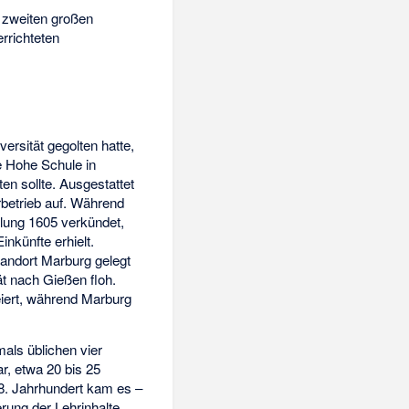
 zweiten großen
rrichteten
rsität gegolten hatte,
e Hohe Schule in
en sollte. Ausgestattet
rbetrieb auf. Während
ilung 1605 verkündet,
nkünfte erhielt.
tandort Marburg gelegt
t nach Gießen floh.
iert, während Marburg
mals üblichen vier
r, etwa 20 bis 25
18. Jahrhundert kam es –
rung der Lehrinhalte