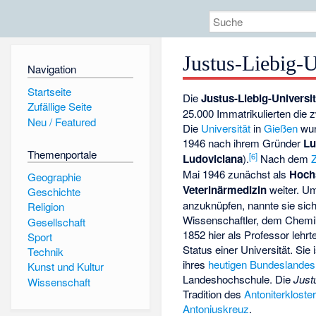
Justus-Liebig-U
Navigation
Startseite
Die
Justus-Liebig-Universi
Zufällige Seite
25.000 Immatrikulierten die 
Neu / Featured
Die
Universität
in
Gießen
wu
1946 nach ihrem Gründer
Lu
Themenportale
[
6
]
Ludoviciana
).
Nach dem
Mai 1946 zunächst als
Hoch
Geographie
Veterinärmedizin
weiter. Um
Geschichte
anzuknüpfen, nannte sie si
Religion
Wissenschaftler, dem Chem
Gesellschaft
1852 hier als Professor lehrt
Sport
Status einer Universität. Sie 
Technik
ihres
heutigen Bundeslandes
Kunst und Kultur
Landeshochschule. Die
Just
Wissenschaft
Tradition des
Antoniterkloste
Antoniuskreuz
.