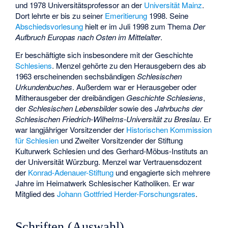
und 1978 Universitätsprofessor an der
Universität Mainz
.
Dort lehrte er bis zu seiner
Emeritierung
1998. Seine
Abschiedsvorlesung
hielt er im Juli 1998 zum Thema
Der
Aufbruch Europas nach Osten im Mittelalter
.
Er beschäftigte sich insbesondere mit der Geschichte
Schlesiens
. Menzel gehörte zu den Herausgebern des ab
1963 erscheinenden sechsbändigen
Schlesischen
Urkundenbuches
. Außerdem war er Herausgeber oder
Mitherausgeber der dreibändigen
Geschichte Schlesiens
,
der
Schlesischen Lebensbilder
sowie des
Jahrbuchs der
Schlesischen Friedrich-Wilhelms-Universität zu Breslau
. Er
war langjähriger Vorsitzender der
Historischen Kommission
für Schlesien
und Zweiter Vorsitzender der Stiftung
Kulturwerk Schlesien und des Gerhard-Möbus-Instituts an
der Universität Würzburg. Menzel war Vertrauensdozent
der
Konrad-Adenauer-Stiftung
und engagierte sich mehrere
Jahre im Heimatwerk Schlesischer Katholiken. Er war
Mitglied des
Johann Gottfried Herder-Forschungsrates
.
Schriften (Auswahl)