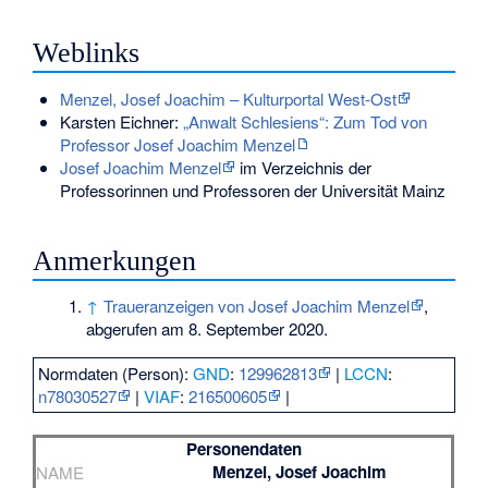
Weblinks
Menzel, Josef Joachim – Kulturportal West-Ost
Karsten Eichner:
„Anwalt Schlesiens“: Zum Tod von
Professor Josef Joachim Menzel
Josef Joachim Menzel
im Verzeichnis der
Professorinnen und Professoren der Universität Mainz
Anmerkungen
↑
Traueranzeigen von Josef Joachim Menzel
,
abgerufen am 8. September 2020.
Normdaten (Person):
GND
:
129962813
|
LCCN
:
n78030527
|
VIAF
:
216500605
|
Personendaten
Menzel, Josef Joachim
NAME