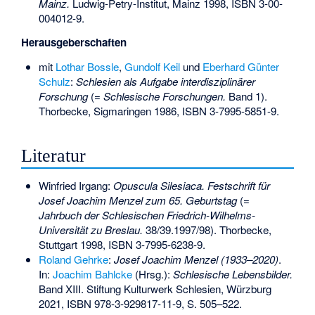
Mainz.
Ludwig-Petry-Institut, Mainz 1998,
ISBN 3-00-
004012-9
.
Herausgeberschaften
mit
Lothar Bossle
,
Gundolf Keil
und
Eberhard Günter
Schulz
:
Schlesien als Aufgabe interdisziplinärer
Forschung
(=
Schlesische Forschungen.
Band 1).
Thorbecke, Sigmaringen 1986,
ISBN 3-7995-5851-9
.
Literatur
Winfried Irgang:
Opuscula Silesiaca. Festschrift für
Josef Joachim Menzel zum 65. Geburtstag
(=
Jahrbuch der Schlesischen Friedrich-Wilhelms-
Universität zu Breslau.
38/39.1997/98). Thorbecke,
Stuttgart 1998,
ISBN 3-7995-6238-9
.
Roland Gehrke
:
Josef Joachim Menzel (1933–2020)
.
In:
Joachim Bahlcke
(Hrsg.):
Schlesische Lebensbilder.
Band XIII. Stiftung Kulturwerk Schlesien, Würzburg
2021,
ISBN 978-3-929817-11-9
, S. 505–522.