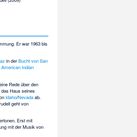
ammung. Er war 1963 bis
raz
in der
Bucht von San
m
American Indian
eine Rede über den
te das Haus seines
von
Idaho
/
Nevada
ab.
udell geht von
rtonen. Erst mit
tung mit der Musik von