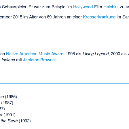
als Schauspieler. Er war zum Beispiel im
Hollywood
-Film
Halbblut
zu s
zember 2015 im Alter von 69 Jahren an einer
Krebserkrankung
im San
 den
Native American Music Award
, 1998 als
Living Legend
, 2000 als
 Indians
mit
Jackson Browne
.
Man
(1986)
(1987)
87)
es
(1991)
 the Earth
(1992)