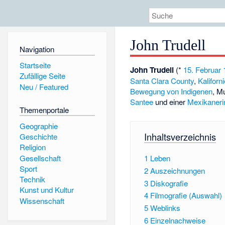
John Trudell
Navigation
Startseite
John Trudell
(*
15. Februar
Zufällige Seite
Santa Clara County
,
Kaliforn
Neu / Featured
Bewegung von Indigenen
, M
Santee
und einer
Mexikaneri
Themenportale
Geographie
Inhaltsverzeichnis
Geschichte
Religion
Gesellschaft
1
Leben
Sport
2
Auszeichnungen
Technik
3
Diskografie
Kunst und Kultur
4
Filmografie (Auswahl)
Wissenschaft
5
Weblinks
6
Einzelnachweise