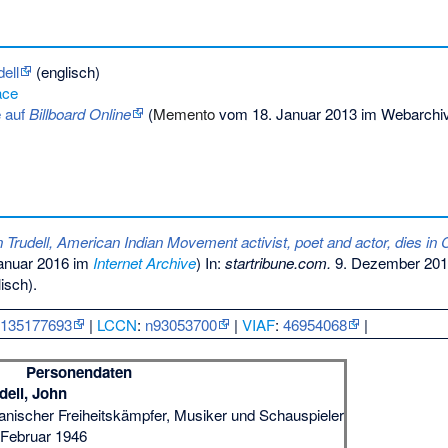
ell
(englisch)
ce
e auf
Billboard Online
(
Memento
vom 18. Januar 2013 im Webarchi
 Trudell, American Indian Movement activist, poet and actor, dies in Ca
anuar 2016 im
Internet Archive
) In:
startribune.com.
9. Dezember 2015
isch).
:
135177693
|
LCCN
:
n93053700
|
VIAF
:
46954068
|
Personendaten
dell, John
ianischer Freiheitskämpfer, Musiker und Schauspieler
 Februar 1946