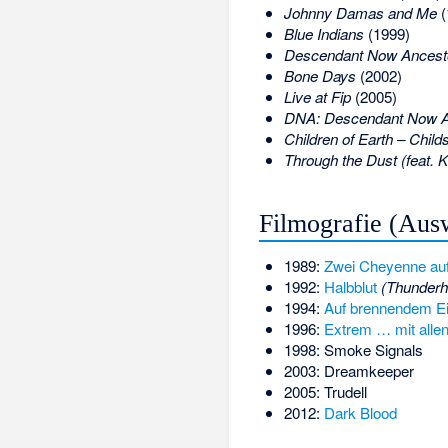
Johnny Damas and Me
(
Blue Indians
(1999)
Descendant Now Ancest
Bone Days
(2002)
Live at Fip
(2005)
DNA: Descendant Now A
Children of Earth – Child
Through the Dust (feat. 
Filmografie (Aus
1989:
Zwei Cheyenne au
1992:
Halbblut
(Thunderh
1994:
Auf brennendem E
1996:
Extrem … mit allen
1998: Smoke Signals
2003: Dreamkeeper
2005: Trudell
2012:
Dark Blood