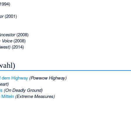
1994)
or
(2001)
ncestor
(2008)
s Voice
(2008)
Kwest)
(2014)
wahl)
f dem Highway
(Powwow Highway)
eart)
is
(On Deadly Ground)
 Mitteln
(Extreme Measures)