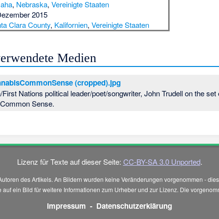
aha
,
Nebraska
,
Vereinigte Staaten
Dezember 2015
ta Clara County
,
Kalifornien
,
Vereinigte Staaten
 verwendete Medien
nnabisCommonSense (cropped).jpg
irst Nations political leader/poet/songwriter, John Trudell on the set
s Common Sense.
Lizenz für Texte auf dieser Seite:
CC-BY-SA 3.0 Unported
.
Autoren des Artikels. An Bildern wurden keine Veränderungen vorgenommen - diese
 Sie auf ein Bild für weitere Informationen zum Urheber und zur Lizenz. Die vorg
Impressum
-
Datenschutzerklärung