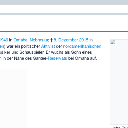
1946
in
Omaha
,
Nebraska
; †
8. Dezember
2015
in
ien
) war ein politischer
Aktivist
der
nordamerikanischen
usiker und Schauspieler. Er wuchs als Sohn eines
n
in der Nähe des Santee-
Reservats
bei Omaha auf.
John Tru