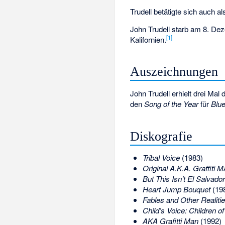
Trudell betätigte sich auch 
John Trudell starb am 8. De
[
1
]
Kalifornien.
Auszeichnungen
John Trudell erhielt drei Mal
den
Song of the Year
für
Blue
Diskografie
Tribal Voice
(1983)
Original A.K.A. Graffiti 
But This Isn’t El Salvador
Heart Jump Bouquet
(19
Fables and Other Realiti
Child’s Voice: Children of
AKA Grafitti Man
(1992)