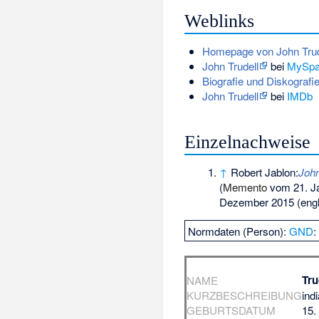
Weblinks
Homepage von John Trud
John Trudell
bei
MySpa
Biografie und Diskografi
John Trudell
bei
IMDb
Einzelnachweise
↑
Robert Jablon:
John
(
Memento
vom 21. J
Dezember 2015 (engl
Normdaten (Person):
GND
Tru
NAME
KURZBESCHREIBUNG
ind
GEBURTSDATUM
15.