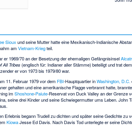
ee Sioux
und seine Mutter hatte eine Mexikanisch-Indianische Abst
d nahm am
Vietnam-Krieg
teil.
war er 1969/70 an der Besetzung der ehemaligen Gefängnisinsel
Alcat
f All Tribes
(englisch für: Indianer aller Stämme) beteiligt und trat de
tzender er von 1973 bis 1979/80 war.
am 11. Februar 1979 vor dem
FBI
-Hauptquartier in
Washington, D.C.
aner gehalten und eine amerikanische Flagge verbrannt hatte, brann
ning im
Shoshone
-
Paiute
-Reservat von
Duck Valley
an der Grenze 
ina, seine drei Kinder und seine Schwiegermutter ums Leben. John Tr
aus.
 Erlebnis begann Trudell zu dichten und später seine Gedichte zu ve
 dem
Kiowa
Jesse Ed Davis
. Nach Davis Tod unterlegte er seine Dich