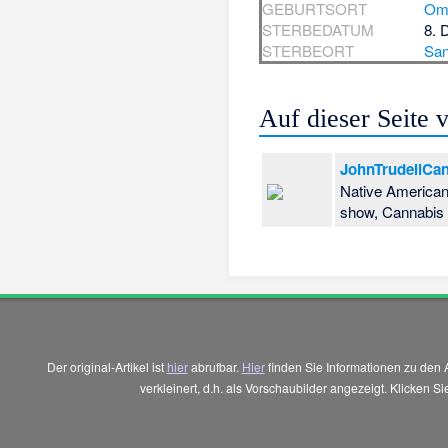
GEBURTSORT
Om
STERBEDATUM
8. 
STERBEORT
San
Auf dieser Seite
JohnTrudellCa
Native American/F
show, Cannabi
Der original-Artikel ist
hier
abrufbar.
Hier
finden Sie Informationen zu den 
verkleinert, d.h. als Vorschaubilder angezeigt. Klicken