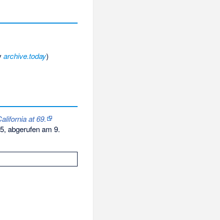
v
archive.today
)
lifornia at 69.
, abgerufen am 9.