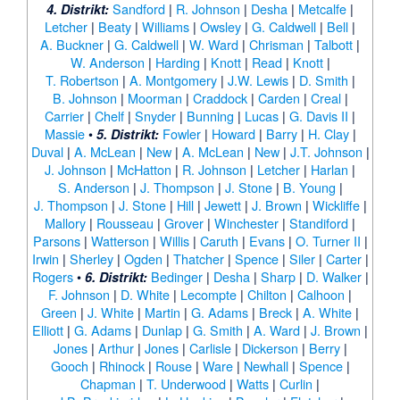
Sandford
|
R. Johnson
|
Desha
|
Metcalfe
|
4. Distrikt:
Letcher
|
Beaty
|
Williams
|
Owsley
|
G. Caldwell
|
Bell
|
A. Buckner
|
G. Caldwell
|
W. Ward
|
Chrisman
|
Talbott
|
W. Anderson
|
Harding
|
Knott
|
Read
|
Knott
|
T. Robertson
|
A. Montgomery
|
J.W. Lewis
|
D. Smith
|
B. Johnson
|
Moorman
|
Craddock
|
Carden
|
Creal
|
Carrier
|
Chelf
|
Snyder
|
Bunning
|
Lucas
|
G. Davis II
|
Massie
•
Fowler
|
Howard
|
Barry
|
H. Clay
|
5. Distrikt:
Duval
|
A. McLean
|
New
|
A. McLean
|
New
|
J.T. Johnson
|
J. Johnson
|
McHatton
|
R. Johnson
|
Letcher
|
Harlan
|
S. Anderson
|
J. Thompson
|
J. Stone
|
B. Young
|
J. Thompson
|
J. Stone
|
Hill
|
Jewett
|
J. Brown
|
Wickliffe
|
Mallory
|
Rousseau
|
Grover
|
Winchester
|
Standiford
|
Parsons
|
Watterson
|
Willis
|
Caruth
|
Evans
|
O. Turner II
|
Irwin
|
Sherley
|
Ogden
|
Thatcher
|
Spence
|
Siler
|
Carter
|
Rogers
•
Bedinger
|
Desha
|
Sharp
|
D. Walker
|
6. Distrikt:
F. Johnson
|
D. White
|
Lecompte
|
Chilton
|
Calhoon
|
Green
|
J. White
|
Martin
|
G. Adams
|
Breck
|
A. White
|
Elliott
|
G. Adams
|
Dunlap
|
G. Smith
|
A. Ward
|
J. Brown
|
Jones
|
Arthur
|
Jones
|
Carlisle
|
Dickerson
|
Berry
|
Gooch
|
Rhinock
|
Rouse
|
Ware
|
Newhall
|
Spence
|
Chapman
|
T. Underwood
|
Watts
|
Curlin
|