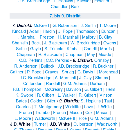
J.B. Breckinridge
|
L. Hopkins
|
Baesler
|
Fletcher
|
Chandler
|
Barr
7. bis 9. Distrikt
McKee I
|
G. Robertson
|
J. Smith
|
T. Moore
|
7. Distrikt:
Kincaid
|
Adair
|
Hardin
|
J. Pope
|
Thomasson
|
Duncan
|
H. Marshall
|
Preston
|
H. Marshall
|
Mallory
|
B. Clay
|
Shanklin
|
Beck
|
J. Blackburn
|
W. Breckinridge
|
Owens
|
Settle
|
Gayle
|
S. Trimble
|
Kimball
|
Cantrill
|
Morris
|
Chapman
|
R. Blackburn
|
Chapman
|
May
|
Meade
|
C.D. Perkins
|
C.C. Perkins
•
Ormsby
|
8. Distrikt:
R. Anderson
|
Bullock
|
J.D. Breckinridge
|
R. Buckner
|
Gaither
|
P. Pope
|
Graves
|
Sprigg
|
G. Davis I
|
Morehead
|
J.C. Breckinridge
|
A. Marshall
|
J. Clay
|
Simms
|
Crittenden
|
Randall
|
G.M. Adams
|
Durham
|
P.B. Thompson
|
McCreary
|
Davison
|
G. Gilbert
|
Helm
|
K. Swope
|
R. Gilbert
|
L. Walker
|
R. Gilbert
|
Vinson
|
Bates
|
Golden
|
Siler
•
S. Hopkins
|
Taul
|
9. Distrikt:
Quarles
|
T. Montgomery
|
Wickliffe
|
Love
|
J. White
|
French
|
Trumbo
|
French
|
Mason
|
Cox
|
Mason
|
L. Moore
|
Wadsworth
|
McKee II
|
Rice
|
G.M. Adams
|
|
Turner
|
|
Culbertson
|
Wadsworth
|
J.D. White
J.D. White
G. Thomas
|
Paynter
|
Pugh
|
Kehoe
|
Bennett
|
Fields
|