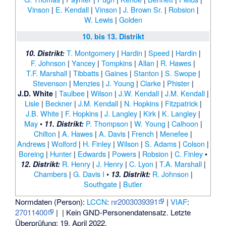
Vinson
|
E. Kendall
|
Vinson
|
J. Brown Sr.
|
Robsion
|
W. Lewis
|
Golden
10. bis 13. Distrikt
T. Montgomery
|
Hardin
|
Speed
|
Hardin
|
10. Distrikt:
F. Johnson
|
Yancey
|
Tompkins
|
Allan
|
R. Hawes
|
T.F. Marshall
|
Tibbatts
|
Gaines
|
Stanton
|
S. Swope
|
Stevenson
|
Menzies
|
J. Young
|
Clarke
|
Phister
|
|
Taulbee
|
Wilson
|
J.W. Kendall
|
J.M. Kendall
|
J.D. White
Lisle
|
Beckner
|
J.M. Kendall
|
N. Hopkins
|
Fitzpatrick
|
J.B. White
|
F. Hopkins
|
J. Langley
|
Kirk
|
K. Langley
|
May
•
P. Thompson
|
W. Young
|
Calhoon
|
11. Distrikt:
Chilton
|
A. Hawes
|
A. Davis
|
French
|
Menefee
|
Andrews
|
Wolford
|
H. Finley
|
Wilson
|
S. Adams
|
Colson
|
Boreing
|
Hunter
|
Edwards
|
Powers
|
Robsion
|
C. Finley
•
R. Henry
|
J. Henry
|
C. Lyon
|
T.A. Marshall
|
12. Distrikt:
Chambers
|
G. Davis I
•
R. Johnson
|
13. Distrikt:
Southgate
|
Butler
Normdaten (Person):
LCCN
:
nr2003039391
|
VIAF
:
27011400
|
| Kein GND-Personendatensatz. Letzte
Überprüfung: 19. April 2022.