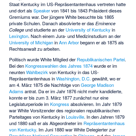
Staat Kentucky im US-Repräsentantenhaus vertreten hatte
und dort als
Speaker
von 1841 bis 1843 Präsident dieses
Gremiums war. Der jüngere White besuchte bis 1865
private Schulen. Danach absolvierte er das
Eminence
College
und studierte an der
University of Kentucky
in
Lexington
. Nach einem Jura- und Medizinstudium an der
University of Michigan
in
Ann Arbor
begann er ab 1875 als
Rechtsanwalt zu arbeiten.
Politisch wurde White Mitglied der
Republikanischen Partei
.
Bei den
Kongresswahlen des Jahres 1874
wurde er im
neunten
Wahlbezirk
von Kentucky in das US-
Repräsentantenhaus in
Washington, D.C.
gewählt, wo er
am 4. März 1875 die Nachfolge von
George Madison
Adams
antrat. Da er im Jahr 1876 nicht mehr kandidierte,
konnte er bis zum 3. März 1877 zunächst nur eine
Legislaturperiode im
Kongress
absolvieren. Im Jahr 1879
war White Vorsitzender des regionalen republikanischen
Parteitages von Kentucky in
Louisville
. In den Jahren 1879
und 1880 saß er als Abgeordneter im
Repräsentantenhaus
von Kentucky
. Im Juni 1880 war White Delegierter zur
Republican National Convention
in
Chicago
, auf der
James