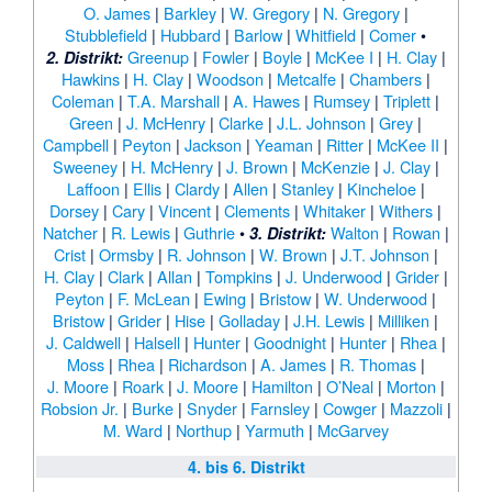
O. James
|
Barkley
|
W. Gregory
|
N. Gregory
|
Stubblefield
|
Hubbard
|
Barlow
|
Whitfield
|
Comer
•
Greenup
|
Fowler
|
Boyle
|
McKee I
|
H. Clay
|
2. Distrikt:
Hawkins
|
H. Clay
|
Woodson
|
Metcalfe
|
Chambers
|
Coleman
|
T.A. Marshall
|
A. Hawes
|
Rumsey
|
Triplett
|
Green
|
J. McHenry
|
Clarke
|
J.L. Johnson
|
Grey
|
Campbell
|
Peyton
|
Jackson
|
Yeaman
|
Ritter
|
McKee II
|
Sweeney
|
H. McHenry
|
J. Brown
|
McKenzie
|
J. Clay
|
Laffoon
|
Ellis
|
Clardy
|
Allen
|
Stanley
|
Kincheloe
|
Dorsey
|
Cary
|
Vincent
|
Clements
|
Whitaker
|
Withers
|
Natcher
|
R. Lewis
|
Guthrie
•
Walton
|
Rowan
|
3. Distrikt:
Crist
|
Ormsby
|
R. Johnson
|
W. Brown
|
J.T. Johnson
|
H. Clay
|
Clark
|
Allan
|
Tompkins
|
J. Underwood
|
Grider
|
Peyton
|
F. McLean
|
Ewing
|
Bristow
|
W. Underwood
|
Bristow
|
Grider
|
Hise
|
Golladay
|
J.H. Lewis
|
Milliken
|
J. Caldwell
|
Halsell
|
Hunter
|
Goodnight
|
Hunter
|
Rhea
|
Moss
|
Rhea
|
Richardson
|
A. James
|
R. Thomas
|
J. Moore
|
Roark
|
J. Moore
|
Hamilton
|
O’Neal
|
Morton
|
Robsion Jr.
|
Burke
|
Snyder
|
Farnsley
|
Cowger
|
Mazzoli
|
M. Ward
|
Northup
|
Yarmuth
|
McGarvey
4. bis 6. Distrikt