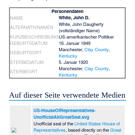
Personendaten
White, John D.
NAME
White, John Daugherty
ALTERNATIVNAMEN
(vollständiger Name)
KURZBESCHREIBUNG
US-amerikanischer Politiker
GEBURTSDATUM
16. Januar 1849
Manchester
,
Clay County
,
GEBURTSORT
Kentucky
STERBEDATUM
5. Januar 1920
Manchester
,
Clay County
,
STERBEORT
Kentucky
Auf dieser Seite verwendete Medien
US-HouseOfRepresentatives-
UnofficialAltGreatSeal.svg
Unofficial seal of the
United States House of
Representatives
, based directly on the
Great