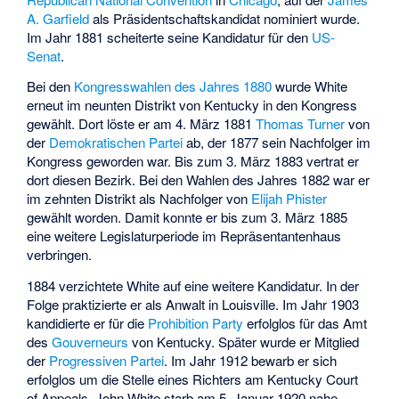
A. Garfield
als Präsidentschaftskandidat nominiert wurde.
Im Jahr 1881 scheiterte seine Kandidatur für den
US-
Senat
.
Bei den
Kongresswahlen des Jahres 1880
wurde White
erneut im neunten Distrikt von Kentucky in den Kongress
gewählt. Dort löste er am 4. März 1881
Thomas Turner
von
der
Demokratischen Partei
ab, der 1877 sein Nachfolger im
Kongress geworden war. Bis zum 3. März 1883 vertrat er
dort diesen Bezirk. Bei den Wahlen des Jahres 1882 war er
im zehnten Distrikt als Nachfolger von
Elijah Phister
gewählt worden. Damit konnte er bis zum 3. März 1885
eine weitere Legislaturperiode im Repräsentantenhaus
verbringen.
1884 verzichtete White auf eine weitere Kandidatur. In der
Folge praktizierte er als Anwalt in Louisville. Im Jahr 1903
kandidierte er für die
Prohibition Party
erfolglos für das Amt
des
Gouverneurs
von Kentucky. Später wurde er Mitglied
der
Progressiven Partei
. Im Jahr 1912 bewarb er sich
erfolglos um die Stelle eines Richters am
Kentucky Court
of Appeals
. John White starb am 5. Januar 1920 nahe