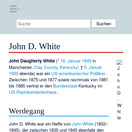
John D. White
John Daugherty White
(*
16. Januar
1849
in
Manchester
,
Clay County
,
Kentucky
; †
5. Januar
J
1920
ebenda) war ein
US-amerikanischer
Politiker
.
o
Zwischen 1875 und 1877 sowie nochmals von 1881
h
bis 1885 vertrat er den
Bundesstaat
Kentucky im
n
US-Repräsentantenhaus
.
D
.
W
Werdegang
hi
te
John D. White war ein Neffe von
John White
(1802–
1845), der zwischen 1835 und 1845 ebenfalls den