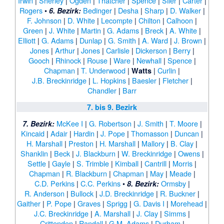
Irwin
|
Sherley
|
Ogden
|
Thatcher
|
Spence
|
Siler
|
Carter
|
Rogers
•
Bedinger
|
Desha
|
Sharp
|
D. Walker
|
6. Bezirk:
F. Johnson
|
D. White
|
Lecompte
|
Chilton
|
Calhoon
|
Green
|
J. White
|
Martin
|
G. Adams
|
Breck
|
A. White
|
Elliott
|
G. Adams
|
Dunlap
|
G. Smith
|
A. Ward
|
J. Brown
|
Jones
|
Arthur
|
Jones
|
Carlisle
|
Dickerson
|
Berry
|
Gooch
|
Rhinock
|
Rouse
|
Ware
|
Newhall
|
Spence
|
Chapman
|
T. Underwood
|
|
Curlin
|
Watts
J.B. Breckinridge
|
L. Hopkins
|
Baesler
|
Fletcher
|
Chandler
|
Barr
7. bis 9. Bezirk
McKee I
|
G. Robertson
|
J. Smith
|
T. Moore
|
7. Bezirk:
Kincaid
|
Adair
|
Hardin
|
J. Pope
|
Thomasson
|
Duncan
|
H. Marshall
|
Preston
|
H. Marshall
|
Mallory
|
B. Clay
|
Shanklin
|
Beck
|
J. Blackburn
|
W. Breckinridge
|
Owens
|
Settle
|
Gayle
|
S. Trimble
|
Kimball
|
Cantrill
|
Morris
|
Chapman
|
R. Blackburn
|
Chapman
|
May
|
Meade
|
C.D. Perkins
|
C.C. Perkins
•
Ormsby
|
8. Bezirk:
R. Anderson
|
Bullock
|
J.D. Breckinridge
|
R. Buckner
|
Gaither
|
P. Pope
|
Graves
|
Sprigg
|
G. Davis I
|
Morehead
|
J.C. Breckinridge
|
A. Marshall
|
J. Clay
|
Simms
|
Crittenden
|
Randall
|
G.M. Adams
|
Durham
|