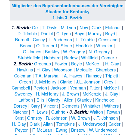
Mitglieder des Repräsentantenhauses der Vereinigten
Staaten für Kentucky
1. bis 3. Bezirk
Orr
|
T. Davis
|
M. Lyon
|
New
|
Clark
|
Fletcher
|
1. Bezirk:
D. Trimble
|
Daniel
|
C. Lyon
|
Boyd
|
Murray
|
Boyd
|
Burnett
|
Casey
|
L. Anderson
|
L. Trimble
|
Crossland
|
Boone
|
O. Turner I
|
Stone
|
Hendrick
|
Wheeler
|
O. James
|
Barkley
|
W. Gregory
|
N. Gregory
|
Stubblefield
|
Hubbard
|
Barlow
|
Whitfield
|
Comer
•
Greenup
|
Fowler
|
Boyle
|
McKee I
|
H. Clay
|
2. Bezirk:
Hawkins
|
H. Clay
|
Woodson
|
Metcalfe
|
Chambers
|
Coleman
|
T.A. Marshall
|
A. Hawes
|
Rumsey
|
Triplett
|
Green
|
J. McHenry
|
Clarke
|
J.L. Johnson
|
Grey
|
Campbell
|
Peyton
|
Jackson
|
Yeaman
|
Ritter
|
McKee II
|
Sweeney
|
H. McHenry
|
J. Brown
|
McKenzie
|
J. Clay
|
Laffoon
|
Ellis
|
Clardy
|
Allen
|
Stanley
|
Kincheloe
|
Dorsey
|
Cary
|
Vincent
|
Clements
|
Whitaker
|
Withers
|
Natcher
|
R. Lewis
|
Guthrie
•
Walton
|
Rowan
|
3. Bezirk:
Crist
|
Ormsby
|
R. Johnson
|
W. Brown
|
J.T. Johnson
|
H. Clay
|
Clark
|
Allan
|
Tompkins
|
J. Underwood
|
Grider
|
Peyton
|
F. McLean
|
Ewing
|
Bristow
|
W. Underwood
|