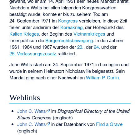
gewählt, wo er am 14. April 1951 sein neues Mandat antrat.
Nachdem Watts bei allen folgenden Kongresswahlen
bestätigt wurde, konnte er bis zu seinem Tod am
24. September 1971 im
Kongress
verbleiben. In diese Zeit
fielen unter anderem der
Koreakrieg
, der Höhepunkt des
Kalten Krieges
, der Beginn des
Vietnamkrieges
und
innenpolitisch die
Bürgerrechtsbewegung
. In den Jahren
1961, 1964 und 1967 wurden der
23.
, der
24.
und der
25. Verfassungszusatz
ratifiziert.
John Watts starb am 24. September 1971 in Lexington und
wurde in seinem Heimatort Nicholasville beigesetzt. Sein
Mandat ging nach einer Nachwahl an
William P. Curlin
.
Weblinks
John C. Watts
im
Biographical Directory of the United
States Congress
(englisch)
John C. Watts
in der Datenbank von
Find a Grave
(englisch)