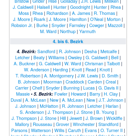
Bristow
|
Grider
|
Hise
|
Golladay
|
J.H. Lewis
|
Milliken
|
J. Caldwell
|
Halsell
|
Hunter
|
Goodnight
|
Hunter
|
Rhea
|
Moss
|
Rhea
|
Richardson
|
A. James
|
R. Thomas
|
J. Moore
|
Roark
|
J. Moore
|
Hamilton
|
O’Neal
|
Morton
|
Robsion Jr.
|
Burke
|
Snyder
|
Farnsley
|
Cowger
|
Mazzoli
|
M. Ward
|
Northup
|
Yarmuth
4. bis 6. Bezirk
Sandford
|
R. Johnson
|
Desha
|
Metcalfe
|
4. Bezirk:
Letcher
|
Beaty
|
Williams
|
Owsley
|
G. Caldwell
|
Bell
|
A. Buckner
|
G. Caldwell
|
W. Ward
|
Chrisman
|
Talbott
|
W. Anderson
|
Harding
|
Knott
|
Read
|
Knott
|
T. Robertson
|
A. Montgomery
|
J.W. Lewis
|
D. Smith
|
B. Johnson
|
Moorman
|
Craddock
|
Carden
|
Creal
|
Carrier
|
Chelf
|
Snyder
|
Bunning
|
Lucas
|
G. Davis II
|
Massie
•
Fowler
|
Howard
|
Barry
|
H. Clay
|
5. Bezirk:
Duval
|
A. McLean
|
New
|
A. McLean
|
New
|
J.T. Johnson
|
J. Johnson
|
McHatton
|
R. Johnson
|
Letcher
|
Harlan
|
S. Anderson
|
J. Thompson
|
J. Stone
|
B. Young
|
J. Thompson
|
J. Stone
|
Hill
|
Jewett
|
J. Brown
|
Wickliffe
|
Mallory
|
Rousseau
|
Grover
|
Winchester
|
Standiford
|
Parsons
|
Watterson
|
Willis
|
Caruth
|
Evans
|
O. Turner II
|