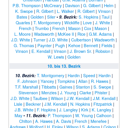
P.B. Thompson
|
McCreary
|
Davison
|
G. Gilbert
|
Helm
|
K. Swope
|
R. Gilbert
|
L. Walker
|
R. Gilbert
|
Vinson
|
Bates
|
Golden
|
Siler
•
S. Hopkins
|
Taul
|
9. Bezirk:
Quarles
|
T. Montgomery
|
Wickliffe
|
Love
|
J. White
|
French
|
Trumbo
|
French
|
Mason
|
Cox
|
Mason
|
L. Moore
|
Wadsworth
|
McKee II
|
Rice
|
G.M. Adams
|
J.D. White
|
Turner
|
J.D. White
|
Culbertson
|
Wadsworth
|
G. Thomas
|
Paynter
|
Pugh
|
Kehoe
|
Bennett
|
Fields
|
Vinson
|
E. Kendall
|
Vinson
|
J. Brown Sr.
|
Robsion
|
W. Lewis
|
Golden
10. bis 13. Bezirk
T. Montgomery
|
Hardin
|
Speed
|
Hardin
|
10. Bezirk:
F. Johnson
|
Yancey
|
Tompkins
|
Allan
|
R. Hawes
|
T.F. Marshall
|
Tibbatts
|
Gaines
|
Stanton
|
S. Swope
|
Stevenson
|
Menzies
|
J. Young
|
Clarke
|
Phister
|
J.D. White
|
Taulbee
|
Wilson
|
J.W. Kendall
|
J.M. Kendall
|
Lisle
|
Beckner
|
J.M. Kendall
|
N. Hopkins
|
Fitzpatrick
|
J.B. White
|
F. Hopkins
|
J. Langley
|
Kirk
|
K. Langley
|
May
•
P. Thompson
|
W. Young
|
Calhoon
|
11. Bezirk:
Chilton
|
A. Hawes
|
A. Davis
|
French
|
Menefee
|
Andrews
|
Wolford
|
H. Finley
|
Wilson
|
S. Adams
|
Colson
|