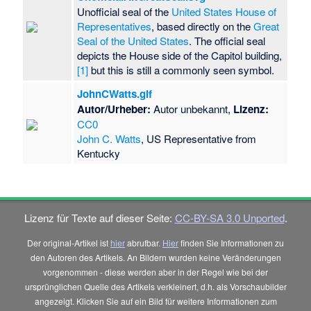
Unofficial seal of the
United States House of
Representatives
, based directly on the
Great
Seal of the United States
. The official seal
depicts the House side of the Capitol building,
[1]
but this is still a commonly seen symbol.
JohnCWatts.gif
Autor/Urheber:
Autor unbekannt
,
Lizenz:
CC0
John C. Watts
, US Representative from
Kentucky
Lizenz für Texte auf dieser Seite:
CC-BY-SA 3.0 Unported
.
Der original-Artikel ist
hier
abrufbar.
Hier
finden Sie Informationen zu
den Autoren des Artikels. An Bildern wurden keine Veränderungen
vorgenommen - diese werden aber in der Regel wie bei der
ursprünglichen Quelle des Artikels verkleinert, d.h. als Vorschaubilder
angezeigt. Klicken Sie auf ein Bild für weitere Informationen zum