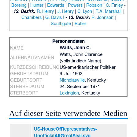
Boreing
|
Hunter
|
Edwards
|
Powers
|
Robsion
|
C. Finley
•
R. Henry
|
J. Henry
|
C. Lyon
|
T.A. Marshall
|
12. Bezirk:
Chambers
|
G. Davis I
•
R. Johnson
|
13. Bezirk:
Southgate
|
Butler
Personendaten
Watts, John C.
NAME
Watts, John Clarence
ALTERNATIVNAMEN
(vollständiger Name)
KURZBESCHREIBUNG
US-amerikanischer Politiker
GEBURTSDATUM
9. Juli 1902
GEBURTSORT
Nicholasville
, Kentucky
STERBEDATUM
24. September 1971
STERBEORT
Lexington
, Kentucky
Auf dieser Seite verwendete Medien
US-HouseOfRepresentatives-
UnofficialAltGreatSeal.svg