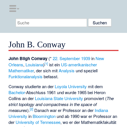
John B. Conway
John Bligh Conway
(*
22. September
1939
in
New
[1]
Orleans
,
Louisiana
)
ist ein
US-amerikanischer
Mathematiker
, der sich mit
Analysis
und speziell
Funktionalanalysis
befasst.
Conway studierte an der
Loyola University
mit dem
Bachelor
-Abschluss 1961 und wurde 1965 bei
Heron
Collins
an der
Louisiana State University
promoviert (
The
strict topology and compactness in the space of
[2]
measures
).
Danach war er Professor an der
Indiana
University
in
Bloomington
und ab 1990 war er Professor an
der
University of Tennessee
, wo er der Mathematikfakultät