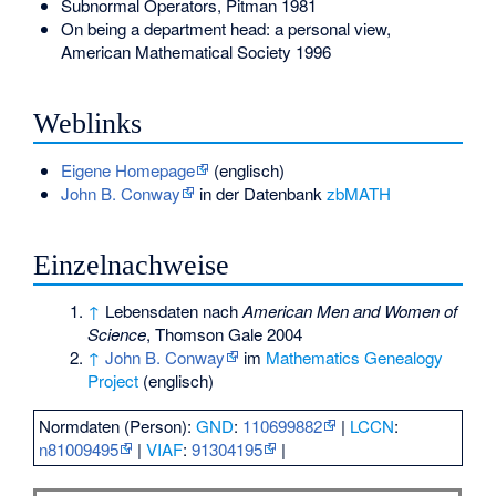
Subnormal Operators, Pitman 1981
On being a department head: a personal view,
American Mathematical Society 1996
Weblinks
Eigene Homepage
(englisch)
John B. Conway
in der Datenbank
zbMATH
Einzelnachweise
↑
Lebensdaten nach
American Men and Women of
Science
, Thomson Gale 2004
↑
John B. Conway
im
Mathematics Genealogy
Project
(englisch)
Normdaten (Person):
GND
:
110699882
|
LCCN
:
n81009495
|
VIAF
:
91304195
|