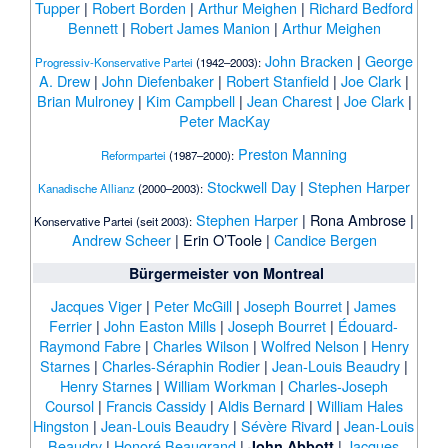
Tupper
|
Robert Borden
|
Arthur Meighen
|
Richard Bedford
Bennett
|
Robert James Manion
|
Arthur Meighen
John Bracken
|
George
Progressiv-Konservative Partei
(1942–2003):
A. Drew
|
John Diefenbaker
|
Robert Stanfield
|
Joe Clark
|
Brian Mulroney
|
Kim Campbell
|
Jean Charest
|
Joe Clark
|
Peter MacKay
Preston Manning
Reformpartei
(1987–2000):
Stockwell Day
|
Stephen Harper
Kanadische Allianz
(2000–2003):
Stephen Harper
|
Rona Ambrose
|
Konservative Partei (seit 2003):
Andrew Scheer
|
Erin O’Toole
|
Candice Bergen
Bürgermeister von Montreal
Jacques Viger
|
Peter McGill
|
Joseph Bourret
|
James
Ferrier
|
John Easton Mills
|
Joseph Bourret
|
Édouard-
Raymond Fabre
|
Charles Wilson
|
Wolfred Nelson
|
Henry
Starnes
|
Charles-Séraphin Rodier
|
Jean-Louis Beaudry
|
Henry Starnes
|
William Workman
|
Charles-Joseph
Coursol
|
Francis Cassidy
|
Aldis Bernard
|
William Hales
Hingston
|
Jean-Louis Beaudry
|
Sévère Rivard
|
Jean-Louis
Beaudry
|
Honoré Beaugrand
|
|
Jacques
John Abbott