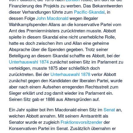
Finanzierung des Projekts zu werben. Das Bekanntwerden
dieser Verhandlungen führte zum
Pacific-Skandal
, in
dessen Folge
John Macdonald
wegen illegaler
Wahlkampfspenden Allans an die konservative Partei vom
Amt des Premierministers zurücktreten musste. Abbott
spielte in diesem Skandal eine nicht unerhebliche Rolle,
hatte es doch zwischen ihm und Allan eine geheime
Absprache über die Spenden gegeben. Trotz seiner
Beteiligung an diesem Skandal schaffte es Abbott, bei der
Unterhauswahl 1874
zunächst seinen Sitz im Parlament zu
verteidigen, musste 1875 aber schließlich doch
zurücktreten. Bei der
Unterhauswahl 1878
verlor Abbott
zunächst gegen den Kandidaten der liberalen Partei, wurde
aber nach einem Aufsehen erregenden Rechtsstreit zum
Sieger erklärt und zog damit wieder ins Parlament ein.
Seinen Sitz gab er 1886 aus Altersgründen auf.
Ein Jahr später bot ihm Macdonald einen Sitz im
Senat
an,
welchen Abbott annahm. Mit seinem Amtsantritt als
Senator wurde er zugleich
Fraktionsvorsitzender
der
Konservativen Partei im Senat. Zusätzlich übernahm er