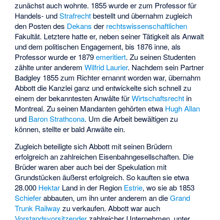
zunächst auch wohnte. 1855 wurde er zum Professor für
Handels- und
Strafrecht
bestellt und übernahm zugleich
den Posten des
Dekans
der
rechtswissenschaftlichen
Fakultät. Letztere hatte er, neben seiner Tätigkeit als Anwalt
und dem politischen Engagement, bis 1876 inne, als
Professor wurde er 1879
emeritiert
. Zu seinen Studenten
zählte unter anderem
Wilfrid Laurier
. Nachdem sein Partner
Badgley 1855 zum Richter ernannt worden war, übernahm
Abbott die Kanzlei ganz und entwickelte sich schnell zu
einem der bekanntesten Anwälte für
Wirtschaftsrecht
in
Montreal. Zu seinen Mandanten gehörten etwa
Hugh Allan
und
Baron Strathcona
. Um die Arbeit bewältigen zu
können, stellte er bald Anwälte ein.
Zugleich beteiligte sich Abbott mit seinen Brüdern
erfolgreich an zahlreichen Eisenbahngesellschaften. Die
Brüder waren aber auch bei der Spekulation mit
Grundstücken äußerst erfolgreich. So kauften sie etwa
28.000
Hektar
Land in der Region
Estrie
, wo sie ab 1853
Schiefer
abbauten, um ihn unter anderem an die
Grand
Trunk Railway
zu verkaufen. Abbott war auch
Vorstandsvorsitzender
zahlreicher Unternehmen, unter