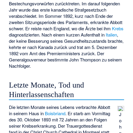
Bestechungsvorwürfen zurücktreten. Im darauf folgenden
Jahr wurde das erste kanadische Strafgesetzbuch
verabschiedet. Im Sommer 1892, kurz nach Ende der
zweiten Sitzungsperiode des Parlaments, erkrankte Abbott
schwer. Er reiste nach England, wo die Ärzte bei ihm
Krebs
diagnostizierten. Nach einem kurzen Aufenthalt in
Italien
,
der keine Besserung seines Gesundheitszustands brachte,
kehrte er nach Kanada zurück und trat am 5. Dezember
1892 vom Amt des Premierministers zurück. Der
Generalgouverneur bestimmte John Thompson zu seinem
Nachfolger.
Letzte Monate, Tod und
Hinterlassenschaften
Die letzten Monate seines Lebens verbrachte Abbott
in seinem Haus in
Boisbriand
. Er starb am Vormittag
J
des 30. Oktober 1893 mit 72 Jahren an den Folgen
o
seiner Krebserkrankung. Der Trauergottesdienst
h
fand in der Christ Church Cathedral in Montreal statt
n