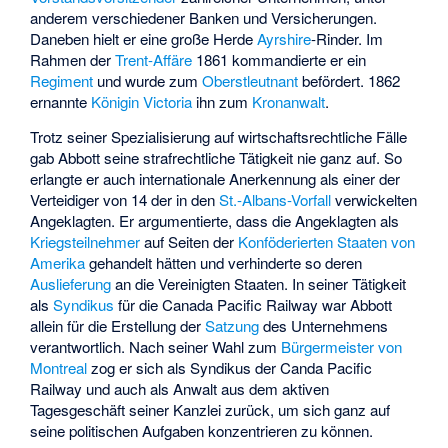
anderem verschiedener Banken und Versicherungen.
Daneben hielt er eine große Herde
Ayrshire
-Rinder. Im
Rahmen der
Trent-Affäre
1861 kommandierte er ein
Regiment
und wurde zum
Oberstleutnant
befördert. 1862
ernannte
Königin Victoria
ihn zum
Kronanwalt
.
Trotz seiner Spezialisierung auf wirtschaftsrechtliche Fälle
gab Abbott seine strafrechtliche Tätigkeit nie ganz auf. So
erlangte er auch internationale Anerkennung als einer der
Verteidiger von 14 der in den
St.-Albans-Vorfall
verwickelten
Angeklagten. Er argumentierte, dass die Angeklagten als
Kriegsteilnehmer
auf Seiten der
Konföderierten Staaten von
Amerika
gehandelt hätten und verhinderte so deren
Auslieferung
an die Vereinigten Staaten. In seiner Tätigkeit
als
Syndikus
für die Canada Pacific Railway war Abbott
allein für die Erstellung der
Satzung
des Unternehmens
verantwortlich. Nach seiner Wahl zum
Bürgermeister von
Montreal
zog er sich als Syndikus der Canda Pacific
Railway und auch als Anwalt aus dem aktiven
Tagesgeschäft seiner Kanzlei zurück, um sich ganz auf
seine politischen Aufgaben konzentrieren zu können.