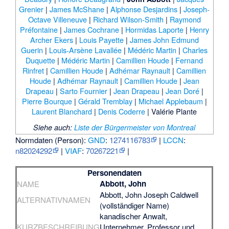
Grenier
|
James McShane
|
Alphonse Desjardins
|
Joseph-
Octave Villeneuve
|
Richard Wilson-Smith
|
Raymond
Préfontaine
|
James Cochrane
|
Hormidas Laporte
|
Henry
Archer Ekers
|
Louis Payette
|
James John Edmund
Guerin
|
Louis-Arsène Lavallée
|
Médéric Martin
|
Charles
Duquette
|
Médéric Martin
|
Camillien Houde
|
Fernand
Rinfret
|
Camillien Houde
|
Adhémar Raynault
|
Camillien
Houde
|
Adhémar Raynault
|
Camillien Houde
|
Jean
Drapeau
|
Sarto Fournier
|
Jean Drapeau
|
Jean Doré
|
Pierre Bourque
|
Gérald Tremblay
|
Michael Applebaum
|
Laurent Blanchard
|
Denis Coderre
|
Valérie Plante
Siehe auch
:
Liste der Bürgermeister von Montreal
Normdaten (Person):
GND
:
1274116783
|
LCCN
:
n82024292
|
VIAF
:
70267221
|
Personendaten
Abbott, John
NAME
Abbott, John Joseph Caldwell
ALTERNATIVNAMEN
(vollständiger Name)
kanadischer Anwalt,
KURZBESCHREIBUNG
Unternehmer, Professor und