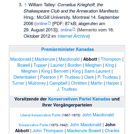
↑
William Tatley:
Cornelius Krieghoff, the
Shakespeare Club and the Annexation Manifesto
.
Hrsg.: McGill University. Montreal 14. September
2006 (
online
[PDF;
87
kB
; abgerufen am
29. August 2013]).
online
(
Memento
vom 16.
Oktober 2012 im
Internet Archive
)
Premierminister
Kanadas
Macdonald
|
Mackenzie
|
Macdonald
|
|
Thompson
|
Abbott
Bowell
|
Tupper
|
Laurier
|
Borden
|
Meighen
|
King
|
Meighen
|
King
|
Bennett
|
King
|
Saint-Laurent
|
Diefenbaker
|
Pearson
|
P. Trudeau
|
Clark
|
P. Trudeau
|
Turner
|
Mulroney
|
Campbell
|
Chrétien
|
Martin
|
Harper
|
J. Trudeau
Vorsitzende der
Konservativen Partei Kanadas
und
ihrer Vorgängerparteien
John Macdonald
Liberal-konservative Partei
(1867–1873):
John Macdonald
|
John
Konservative Partei
(1873–1942):
|
John Thompson
|
Mackenzie Bowell
|
Charles
Abbott