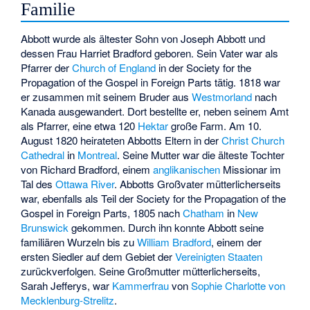
Familie
Abbott wurde als ältester Sohn von Joseph Abbott und
dessen Frau Harriet Bradford geboren. Sein Vater war als
Pfarrer der
Church of England
in der
Society for the
Propagation of the Gospel in Foreign Parts
tätig. 1818 war
er zusammen mit seinem Bruder aus
Westmorland
nach
Kanada ausgewandert. Dort bestellte er, neben seinem Amt
als Pfarrer, eine etwa 120
Hektar
große Farm. Am 10.
August 1820 heirateten Abbotts Eltern in der
Christ Church
Cathedral
in
Montreal
. Seine Mutter war die älteste Tochter
von Richard Bradford, einem
anglikanischen
Missionar im
Tal des
Ottawa River
. Abbotts Großvater mütterlicherseits
war, ebenfalls als Teil der Society for the Propagation of the
Gospel in Foreign Parts, 1805 nach
Chatham
in
New
Brunswick
gekommen. Durch ihn konnte Abbott seine
familiären Wurzeln bis zu
William Bradford
, einem der
ersten Siedler auf dem Gebiet der
Vereinigten Staaten
zurückverfolgen. Seine Großmutter mütterlicherseits,
Sarah Jefferys, war
Kammerfrau
von
Sophie Charlotte von
Mecklenburg-Strelitz
.