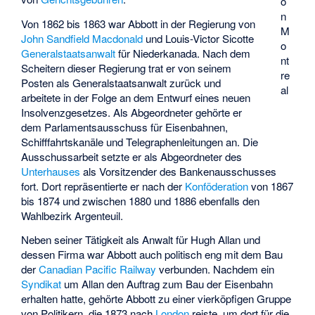
o
n
Von 1862 bis 1863 war Abbott in der Regierung von
M
John Sandfield Macdonald
und
Louis-Victor Sicotte
o
Generalstaatsanwalt
für Niederkanada. Nach dem
nt
Scheitern dieser Regierung trat er von seinem
re
Posten als Generalstaatsanwalt zurück und
al
arbeitete in der Folge an dem Entwurf eines neuen
Insolvenzgesetzes. Als Abgeordneter gehörte er
dem Parlamentsausschuss für Eisenbahnen,
Schifffahrtskanäle und Telegraphenleitungen an. Die
Ausschussarbeit setzte er als Abgeordneter des
Unterhauses
als Vorsitzender des Bankenausschusses
fort. Dort repräsentierte er nach der
Konföderation
von 1867
bis 1874 und zwischen 1880 und 1886 ebenfalls den
Wahlbezirk Argenteuil.
Neben seiner Tätigkeit als Anwalt für Hugh Allan und
dessen Firma war Abbott auch politisch eng mit dem Bau
der
Canadian Pacific Railway
verbunden. Nachdem ein
Syndikat
um Allan den Auftrag zum Bau der Eisenbahn
erhalten hatte, gehörte Abbott zu einer vierköpfigen Gruppe
von Politikern, die 1873 nach
London
reiste, um dort für die