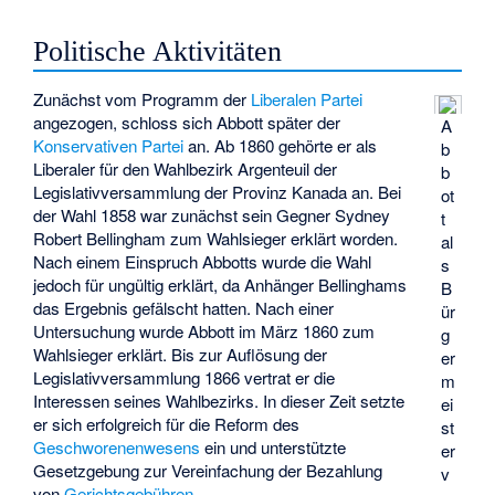
Politische Aktivitäten
Zunächst vom Programm der
Liberalen Partei
angezogen, schloss sich Abbott später der
A
Konservativen Partei
an. Ab 1860 gehörte er als
b
Liberaler für den Wahlbezirk
Argenteuil
der
b
Legislativversammlung der Provinz Kanada
an. Bei
ot
der Wahl 1858 war zunächst sein Gegner
Sydney
t
Robert Bellingham
zum Wahlsieger erklärt worden.
al
Nach einem Einspruch Abbotts wurde die Wahl
s
jedoch für ungültig erklärt, da Anhänger Bellinghams
B
das Ergebnis gefälscht hatten. Nach einer
ür
Untersuchung wurde Abbott im März 1860 zum
g
Wahlsieger erklärt. Bis zur Auflösung der
er
Legislativversammlung 1866 vertrat er die
m
Interessen seines Wahlbezirks. In dieser Zeit setzte
ei
er sich erfolgreich für die Reform des
st
Geschworenenwesens
ein und unterstützte
er
Gesetzgebung zur Vereinfachung der Bezahlung
v
von
Gerichtsgebühren
.