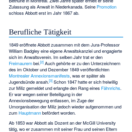
Bethune
in Montreal. Zwei Jahre später erhielt er seine
Zulassung als Anwalt in Niederkanada. Seine
Promotion
schloss Abbott erst im Jahr 1867 ab.
Berufliche Tätigkeit
1849 eröffnete Abbott zusammen mit dem Jura-Professor
William Badgley
eine eigene Anwaltskanzlei und engagierte
sich im Anwaltsverein. Im selben Jahr trat er den
[2]
Freimaurern
bei.
Auch gehörte er zu den Unterzeichnern
des im Oktober und Dezember 1849 veröffentlichten
Montrealer Annexionsmanifests
, was er später als
[3]
Jugendsünde ansah.
Schon 1847 hatte er sich freiwillig
zur
Miliz
gemeldet und erlangte den Rang eines
Fähnrichs
.
Er war wegen seiner Beteiligung in der
Annexionsbewegung entlassen, im Zuge der
Umorganisation der Miliz jedoch wieder aufgenommen und
zum
Hauptmann
befördert worden.
Ab 1853 war Abbott als Dozent an der McGill University
tätig, wo er zusammen mit seiner Frau und seinen Eltern