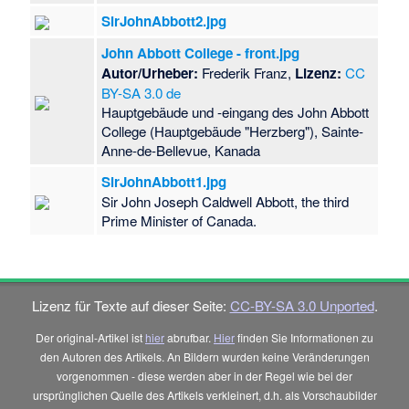
SirJohnAbbott2.jpg
John Abbott College - front.jpg
Autor/Urheber:
Frederik Franz,
Lizenz:
CC
BY-SA 3.0 de
Hauptgebäude und -eingang des John Abbott
College (Hauptgebäude "Herzberg"), Sainte-
Anne-de-Bellevue, Kanada
SirJohnAbbott1.jpg
Sir John Joseph Caldwell Abbott, the third
Prime Minister of Canada.
Lizenz für Texte auf dieser Seite:
CC-BY-SA 3.0 Unported
.
Der original-Artikel ist
hier
abrufbar.
Hier
finden Sie Informationen zu
den Autoren des Artikels. An Bildern wurden keine Veränderungen
vorgenommen - diese werden aber in der Regel wie bei der
ursprünglichen Quelle des Artikels verkleinert, d.h. als Vorschaubilder