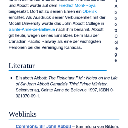
und Abbott wurde auf dem
Friedhof Mont-Royal
A
beigesetzt. Dort ist zu seinen Ehren ein
Obelisk
b
errichtet. Als Ausdruck seiner Verbundenheit mit der
b
McGill University wurde das
John Abbott College
in
o
Sainte-Anne-de-Bellevue
nach ihm benannt. Abbott
tt
gilt heute, wegen seines Einsatzes beim Bau der
C
Canadian Pacific Railway als eine der wichtigsten
ol
Personen bei der Vereinigung Kanadas.
le
g
e
Literatur
Elisabeth Abbott:
The Reluctant P.M.: Notes on the Life
of Sir John Abbott Canada's Third Prime Minister
.
Selbstverlag, Sainte Anne de Bellevue 1997,
ISBN 0-
921370-09-1
.
Weblinks
Commons
: Sir John Abbott
– Sammlung von Bildern,