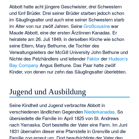
Abbott hatte acht jüngere Geschwister, drei Schwestern
und fünf Brüder. Drei seiner Brüder starben jedoch schon
im Säuglingsalter und auch eine seiner Schwestern starb
im Alter von nur zwölf Jahren. Seine
Großcousine
war
Maude Abbott
, eine der ersten Ärztinnen Kanadas. Er
heiratete am 26. Juli 1849, in derselben Kirche wie schon
seine Eltern, Mary Bethume, die Tochter des
Verwaltungsleiters der McGill University
John Bethune
und
Nichte des Pelzhändlers und leitender
Faktor
der
Hudson’s
Bay Company
Angus Bethune
. Das Paar hatte zwölf
Kinder, von denen nur zehn das Säuglingsalter überlebten.
Jugend und Ausbildung
Seine Kindheit und Jugend verbrachte Abbott in
verschiedenen ländlichen Gegenden
Niederkanadas
. So
übersiedelte die Familie im April 1825 von St. Andrews
nach
Yamaska
. Dort bestellte der Vater eine Farm. Im Juni
1831 übernahm dieser eine Pfarrstelle in
Grenville
und die
Familie zog erneut um. Dort beaufsichtigte der Vater den