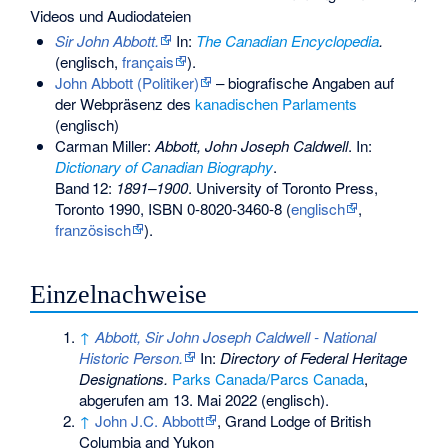
Videos und Audiodateien
Sir John Abbott.
In:
The Canadian Encyclopedia
.
(englisch,
français
).
John Abbott (Politiker)
– biografische Angaben auf
der Webpräsenz des
kanadischen Parlaments
(englisch)
Carman Miller:
Abbott, John Joseph Caldwell
. In:
Dictionary of Canadian Biography
.
Band
12:
1891–1900
. University of Toronto Press,
Toronto 1990,
ISBN 0-8020-3460-8
(
englisch
,
französisch
).
Einzelnachweise
↑
Abbott, Sir John Joseph Caldwell - National
Historic Person.
In:
Directory of Federal Heritage
Designations.
Parks Canada/Parcs Canada
,
abgerufen am 13. Mai 2022
(englisch).
↑
John J.C. Abbott
, Grand Lodge of British
Columbia and Yukon