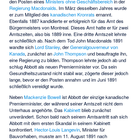
den Posten eines
Ministers ohne Geschäftsbereich
in der
Regierung Macdonalds
. Im März desselben Jahres wurde
er zum Mitglied des
kanadischen Kronrats
ernannt.
Ebenfalls 1887 kandidierte er erfolgreich für das Amt des
Bürgermeisters von Montreal. Dieses Amt hatte er für zwei
Amtszeiten, also bis 1889 inne. Eine dritte Amtszeit lehnte
er schließlich ab. Nach dem Tod John Macdonalds 1891
wandte sich
Lord Stanley
, der
Generalgouverneur von
Kanada
, zunächst an
John Thompson
und beauftragte ihn,
eine Regierung zu bilden. Thompson lehnte jedoch ab und
schlug Abbott als neuen Premierminister vor. Da sein
Gesundheitszustand nicht stabil war, zögerte dieser jedoch
lange, bevor er den Posten annahm und im Juni 1891
schließlich vereidigt wurde.
Neben
Mackenzie Bowell
ist Abbott der einzige kanadische
Premierminister, der während seiner Amtszeit nicht dem
Unterhaus angehörte. Das
Kabinett
blieb zunächst
unverändert. Schon bald nach seinem Amtsantritt sah sich
Abbott mit dem ersten Skandal in seinem Kabinett
konfrontiert.
Hector-Louis Langevin
, Minister für
Bauvorhaben, musste am 11. August 1891 nach