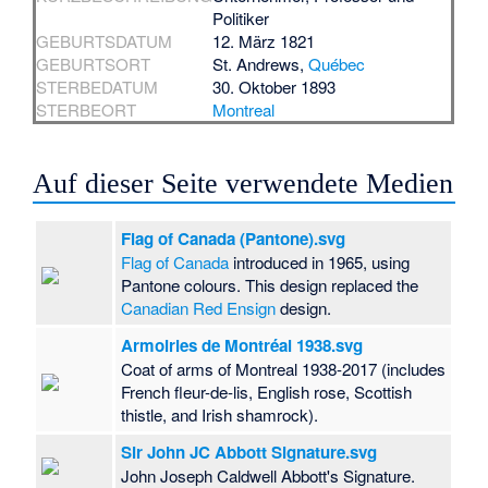
Politiker
GEBURTSDATUM
12. März 1821
GEBURTSORT
St. Andrews
,
Québec
STERBEDATUM
30. Oktober 1893
STERBEORT
Montreal
Auf dieser Seite verwendete Medien
Flag of Canada (Pantone).svg
Flag of Canada
introduced in 1965, using
Pantone colours. This design replaced the
Canadian Red Ensign
design.
Armoiries de Montréal 1938.svg
Coat of arms of Montreal 1938-2017 (includes
French fleur-de-lis, English rose, Scottish
thistle, and Irish shamrock).
Sir John JC Abbott Signature.svg
John Joseph Caldwell Abbott's Signature.