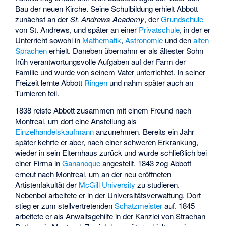
Bau der neuen Kirche. Seine Schulbildung erhielt Abbott
zunächst an der
St. Andrews Academy
, der
Grundschule
von St. Andrews, und später an einer
Privatschule
, in der er
Unterricht sowohl in
Mathematik
,
Astronomie
und den
alten
Sprachen
erhielt. Daneben übernahm er als ältester Sohn
früh verantwortungsvolle Aufgaben auf der Farm der
Familie und wurde von seinem Vater unterrichtet. In seiner
Freizeit lernte Abbott
Ringen
und nahm später auch an
Turnieren teil.
1838 reiste Abbott zusammen mit einem Freund nach
Montreal, um dort eine Anstellung als
Einzelhandelskaufmann
anzunehmen. Bereits ein Jahr
später kehrte er aber, nach einer schweren Erkrankung,
wieder in sein Elternhaus zurück und wurde schließlich bei
einer Firma in
Gananoque
angestellt. 1843 zog Abbott
erneut nach Montreal, um an der neu eröffneten
Artistenfakultät der
McGill University
zu studieren.
Nebenbei arbeitete er in der Universitätsverwaltung. Dort
stieg er zum stellvertretenden
Schatzmeister
auf. 1845
arbeitete er als Anwaltsgehilfe in der Kanzlei von
Strachan