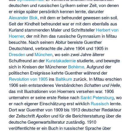
deutschen und russischen Lyrikern seiner Zeit, von denen
er einige später persönlich kennen lernte, darunter
Alexander Blok
, mit dem er befreundet gewesen sein soll.
Seit der Kindheit befreundet war er mit dem ebenfalls aus
Kurland stammenden Maler und Schriftsteller
Herbert von
Hoerner
, der mit ihm das russische Gymnasium in Mitau
besuchte. Nach seinem Abitur bereiste Guenther
Deutschland, verbrachte die Jahre 1904 und 1905 in
Dresden
und
München
, wo sein zwei Jahre älterer
Schulfreund an der
Kunstakademie
studierte, und bewegte
sich in Kreisen der Münchener
Bohème
. Aufgrund der
politischen Ereignisse kehrte Guenther während der
Revolution von 1905
ins
Baltikum
zurück. In Mitau erschien
1906 sein entstandenes Versbändchen
Schatten und Helle
,
das mit Illustrationen von Hoerners versehen war. 1906
unternahm er seine erste Reise nach
Sankt Petersburg
, wo
er nach eigener Einschätzung erst wirklich
Russisch
lernte.
Dort war Guenther von 1909 bis 1913 deutscher Redakteur
der Zeitschrift
Apollon
und für die Berichterstattung über die
deutsche Gegenwartsliteratur zuständig. 1910
veröffentlichte er ein Buch in russischer Sprache über