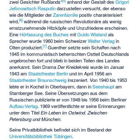
[5]
zwei Gesichter Rußlands“
anhand der Gestalt des
Grigori
Jefimowitsch Rasputin
darzustellen versucht, der ebenso
wie die Mitglieder der
Zarenfamilie
positiv charakterisiert
[6]
wird,
während die russischen Revolutionäre als wenig
ernstzunehmende Hitzköpfe und Unzufriedene erscheinen.
Eine
Hörfassung des Buches
mit
Guido Wieland
als
Sprecher wurde 1960 beim Schweizer
Walter Verlag
in
[7]
Olten produziert.
Guenther setzte sein Schaffen nach
1945 im kommunistisch beherrschten Ostteil Deutschlands
ungebrochen fort und blieb in beiden Teilen des Landes
anerkannt. Sein Drama
Der Kreidekreis
wurde im Januar
1943 am
Staatstheater Berlin
und im April 1956 am
Staatstheater Braunschweig
inszeniert. Von 1940 bis 1953
lebte er in Kochel in Oberbayern, dann in
Seeshaupt
am
Starnberger See. Seine Übersetzungen aus dem
Russischen publizierte er von 1948 bis 1956 beim Berliner
Aufbau-Verlag
. 1969 veröffentlichte er seine Erinnerungen
unter dem Titel
Ein Leben im Ostwind. Zwischen
Petersburg und München
.
Seine Privatbibliothek befindet sich im Bestand der
Universitätsbibliothek Tübingen
.