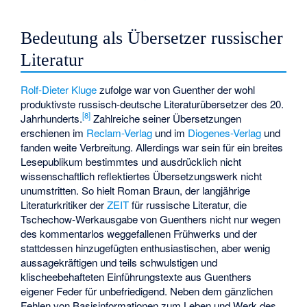
Bedeutung als Übersetzer russischer
Literatur
Rolf-Dieter Kluge
zufolge war von Guenther der wohl
produktivste russisch-deutsche Literaturübersetzer des 20.
[8]
Jahrhunderts.
Zahlreiche seiner Übersetzungen
erschienen im
Reclam-Verlag
und im
Diogenes-Verlag
und
fanden weite Verbreitung. Allerdings war sein für ein breites
Lesepublikum bestimmtes und ausdrücklich nicht
wissenschaftlich reflektiertes Übersetzungswerk nicht
unumstritten. So hielt Roman Braun, der langjährige
Literaturkritiker der
ZEIT
für russische Literatur, die
Tschechow-Werkausgabe von Guenthers nicht nur wegen
des kommentarlos weggefallenen Frühwerks und der
stattdessen hinzugefügten enthusiastischen, aber wenig
aussagekräftigen und teils schwulstigen und
klischeebehafteten Einführungstexte aus Guenthers
eigener Feder für unbefriedigend. Neben dem gänzlichen
Fehlen von Basisinformationen zum Leben und Werk des