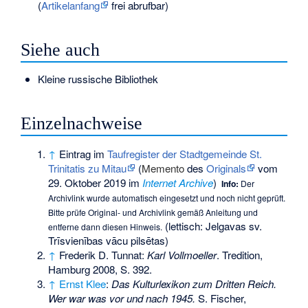
(
Artikelanfang
frei abrufbar)
Siehe auch
Kleine russische Bibliothek
Einzelnachweise
↑
Eintrag im
Taufregister der Stadtgemeinde St.
Trinitatis zu Mitau
(
Memento
des
Originals
vom
29. Oktober 2019 im
Internet Archive
)
Info:
Der
Archivlink wurde automatisch eingesetzt und noch nicht geprüft.
Bitte prüfe Original- und Archivlink gemäß
Anleitung
und
(lettisch: Jelgavas sv.
entferne dann diesen Hinweis.
Trīsvienības vācu pilsētas)
↑
Frederik D. Tunnat:
Karl Vollmoeller
. Tredition,
Hamburg 2008, S. 392.
↑
Ernst Klee
:
Das Kulturlexikon zum Dritten Reich.
Wer war was vor und nach 1945.
S. Fischer,