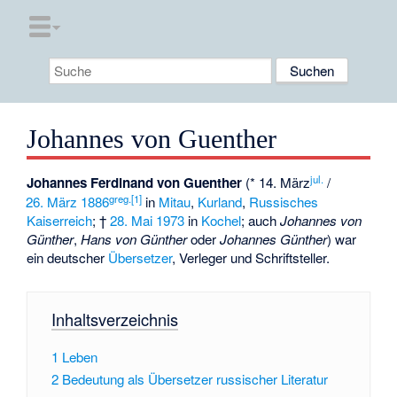
Johannes von Guenther
jul.
Johannes Ferdinand von Guenther
(* 14. März
/
greg.
[1]
26. März
1886
in
Mitau
,
Kurland
,
Russisches
Kaiserreich
; †
28. Mai
1973
in
Kochel
; auch
Johannes von
Günther
,
Hans von Günther
oder
Johannes Günther
) war
ein deutscher
Übersetzer
, Verleger und Schriftsteller.
Inhaltsverzeichnis
1
Leben
2
Bedeutung als Übersetzer russischer Literatur