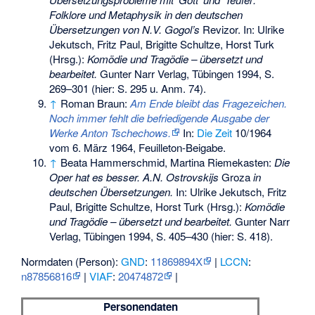
Folklore und Metaphysik in den deutschen
Übersetzungen von N.V. Gogol’s
Revizor. In: Ulrike
Jekutsch, Fritz Paul, Brigitte Schultze, Horst Turk
(Hrsg.):
Komödie und Tragödie – übersetzt und
bearbeitet.
Gunter Narr Verlag, Tübingen 1994, S.
269–301 (hier: S. 295 u. Anm. 74).
↑
Roman Braun:
Am Ende bleibt das Fragezeichen.
Noch immer fehlt die befriedigende Ausgabe der
Werke Anton Tschechows.
In:
Die Zeit
10/1964
vom 6. März 1964, Feuilleton-Beigabe.
↑
Beata Hammerschmid, Martina Riemekasten:
Die
Oper hat es besser. A.N. Ostrovskijs
Groza
in
deutschen Übersetzungen.
In: Ulrike Jekutsch, Fritz
Paul, Brigitte Schultze, Horst Turk (Hrsg.):
Komödie
und Tragödie – übersetzt und bearbeitet.
Gunter Narr
Verlag, Tübingen 1994, S. 405–430 (hier: S. 418).
Normdaten (Person):
GND
:
11869894X
|
LCCN
:
n87856816
|
VIAF
:
20474872
|
Personendaten