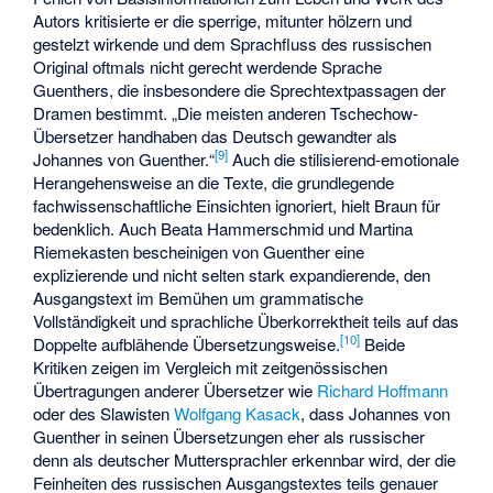
Autors kritisierte er die sperrige, mitunter hölzern und
gestelzt wirkende und dem Sprachfluss des russischen
Original oftmals nicht gerecht werdende Sprache
Guenthers, die insbesondere die Sprechtextpassagen der
Dramen bestimmt. „Die meisten anderen Tschechow-
Übersetzer handhaben das Deutsch gewandter als
[9]
Johannes von Guenther.“
Auch die stilisierend-emotionale
Herangehensweise an die Texte, die grundlegende
fachwissenschaftliche Einsichten ignoriert, hielt Braun für
bedenklich. Auch Beata Hammerschmid und Martina
Riemekasten bescheinigen von Guenther eine
explizierende und nicht selten stark expandierende, den
Ausgangstext im Bemühen um grammatische
Vollständigkeit und sprachliche Überkorrektheit teils auf das
[10]
Doppelte aufblähende Übersetzungsweise.
Beide
Kritiken zeigen im Vergleich mit zeitgenössischen
Übertragungen anderer Übersetzer wie
Richard Hoffmann
oder des Slawisten
Wolfgang Kasack
, dass Johannes von
Guenther in seinen Übersetzungen eher als russischer
denn als deutscher Muttersprachler erkennbar wird, der die
Feinheiten des russischen Ausgangstextes teils genauer