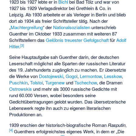
1923 bis 1927 lebte er in
Bichl
bei Bad Tölz und war von
1927 bis 1929 Verlagsdirektor bei Grethlein & Co. in
Leipzig. Ab 1930 arbeitete er als Verleger in Berlin und blieb
dort ab 1934 als freier Schriftsteller tätig. Nach der
„
Machtergreifung
“ der
Nationalsozialisten
unterschrieb
Guenther im Oktober 1933 zusammen mit weiteren 87
Schriftstellern das
Gelöbnis treuester Gefolgschaft
für
Adolf
[3]
Hitler
.
Seine Hauptaufgabe sah Guenther darin, der deutschen
Leserschaft möglichst alle Sparten der russischen Literatur
des 19. Jahrhunderts zugänglich zu machen. Er übersetzte
die Werke von
Dostojewski
,
Gogol
,
Lermontow
,
Lesskow
,
Puschkin
,
Tolstoi
,
Turgenew
und
Tschechow
, die Dramen
Ostrowskis
und mehr als 3000 russische Gedichte mit
rund 60.000 Versen, wobei besonders seine
Gedichtübertragungen gelobt wurden. Das übersetzerische
Lebenswerk regte ihn auch zu eigenen literarischen
Produktionen an.
1939 erschien der historisch-biografische Roman
Rasputin
,
[4]
Guenthers erfolgreichstes eigenes Werk, in dem er „Die