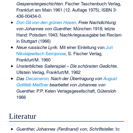
Gespenstergeschichten.
Fischer Taschenbuch Verlag,
Frankfurt am Main 1961 (12. Auflage 1975),
ISBN 3-
436-00434-0
.
Don Gil von den grünen Hosen
. Freie Nachdichtung
von Johannes von Guenther.
München 1918; letzte
Hand: Potsdam 1943; Nachkriegsausgabe bei Reclam
in Stuttgart (1966)
Neue russische Lyrik.
Mit einer Einleitung von
Juri
Nikolajewitsch Semjonow
, S. Fischer Verlag,
Frankfurt/M. 1960
Unsterbliches Saitenspiel – Die schönsten Gedichte.
Ullstein Verlag, Frankfurt/M. 1962
Das
Decameron
. Nach der Übertragung von
August
Gottlieb Meißner
bearbeitet von Johannes von
Guenther.
P.P. Kelen Verlagsgesellschaft, Gütersloh
1966
Literatur
Guenther, Johannes (Ferdinand) von, Schriftsteller.
In: