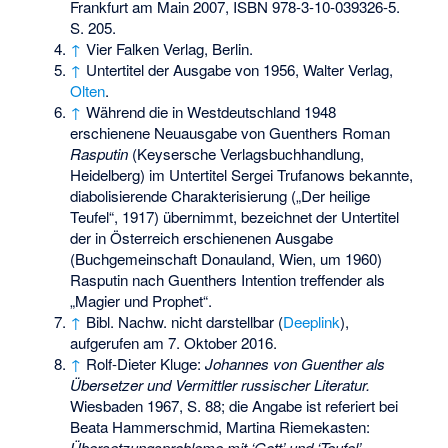
Frankfurt am Main 2007,
ISBN 978-3-10-039326-5
.
S. 205.
↑
Vier Falken Verlag, Berlin.
↑
Untertitel der Ausgabe von 1956, Walter Verlag,
Olten
.
↑
Während die in Westdeutschland 1948
erschienene Neuausgabe von Guenthers Roman
Rasputin
(Keysersche Verlagsbuchhandlung,
Heidelberg) im Untertitel Sergei Trufanows bekannte,
diabolisierende Charakterisierung („Der heilige
Teufel“, 1917) übernimmt, bezeichnet der Untertitel
der in Österreich erschienenen Ausgabe
(Buchgemeinschaft Donauland, Wien, um 1960)
Rasputin nach Guenthers Intention treffender als
„Magier und Prophet“.
↑
Bibl. Nachw. nicht darstellbar (
Deeplink
),
aufgerufen am 7. Oktober 2016.
↑
Rolf-Dieter Kluge:
Johannes von Guenther als
Übersetzer und Vermittler russischer Literatur.
Wiesbaden 1967, S. 88; die Angabe ist referiert bei
Beata Hammerschmid, Martina Riemekasten:
Übersetzungsprobleme mit ‘Gott’ und ‘Teufel’.