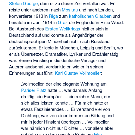
Stefan George
, dem er zu dieser Zeit verfallen war. Er
reiste unter anderem nach
Moskau
und nach London,
konvertierte 1913 in
Riga
zum
katholischen Glauben
und
heiratete im Juni 1914 in
Graz
die Engländerin Elsie Wood.
Bei Ausbruch des
Ersten Weltkriegs
hielt er sich in
Deutschland auf und konnte als Angehöriger der
deutschsprachigen Minderheit nicht nach Russland
zurückkehren. Er lebte in München, Leipzig und Berlin, wo
er als Übersetzer, Dramatiker, Lyriker und Erzähler tätig
war. Seinen Einstieg in die deutsche Verlags- und
Autorenlandschaft verdankte er, wie er in seinen
Erinnerungen ausführt,
Karl Gustav Vollmoeller
:
„Vollmoeller, der eine elegante Wohnung am
Pariser Platz
hatte … war damals Anfang
dreißig, ein Europäer … ein reicher Mann, der
sich alles leisten konnte … Für mich hatte er
etwas Faszinierendes … Er verstand viel von
Dichtung, war von einer immensen Bildung und
mir in jeder Hinsicht überlegen … Vollmoeller
war nämlich nicht nur Dichter … vor allem aber
gehörte er zu dem engsten Kreis um
Max