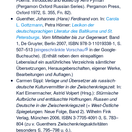
(Pergamon Oxford Russian Series). Pergamon Press,
Oxford 1972, S. 355, Fn. 82).
Guenther, Johannes (Hans) Ferdinand von.
In:
Carola
L. Gottzmann
, Petra Hörner:
Lexikon der
deutschsprachigen Literatur des Baltikums und St.
Petersburgs
. Vom Mittelalter bis zur Gegenwart.
Band
1, De Gruyter, Berlin 2007,
ISBN 978-3-11019338-1
, S.
507–513 (
eingeschränkte Vorschau
in der Google-
Buchsuche). (Enthält neben dem einspaltigen
Lebenslauf ein ausführliches Verzeichnis sämtlicher
Übersetzungen, Herausgeberschaften, eigener Werke,
Bearbeitungen und Auflagen.)
Carmen Sippl:
Verlage und Übersetzer als russisch-
deutsche Kulturvermittler in der Zwischenkriegszeit.
In:
Karl Eimermacher, Astrid Volpert (Hrsg.):
Stürmische
Aufbrüche und enttäuschte Hoffnungen. Russen und
Deutsche in der Zwischenkriegszeit
(=
West-Östliche
Spiegelungen.
Neue Folge, Band 2). Wilhelm Fink
Verlag, München 2006,
ISBN 3-7705-4091-3
, S. 783–
804 (zu v. Guenthers Zwischenkriegsaktivitäten
besonders S. 795–798 u. ö.).