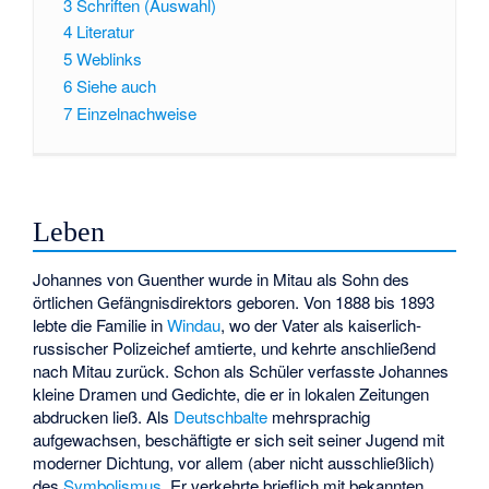
3
Schriften (Auswahl)
4
Literatur
5
Weblinks
6
Siehe auch
7
Einzelnachweise
Leben
Johannes von Guenther wurde in Mitau als Sohn des
örtlichen Gefängnisdirektors geboren. Von 1888 bis 1893
lebte die Familie in
Windau
, wo der Vater als kaiserlich-
russischer Polizeichef amtierte, und kehrte anschließend
nach Mitau zurück. Schon als Schüler verfasste Johannes
kleine Dramen und Gedichte, die er in lokalen Zeitungen
abdrucken ließ. Als
Deutschbalte
mehrsprachig
aufgewachsen, beschäftigte er sich seit seiner Jugend mit
moderner Dichtung, vor allem (aber nicht ausschließlich)
des
Symbolismus
. Er verkehrte brieflich mit bekannten