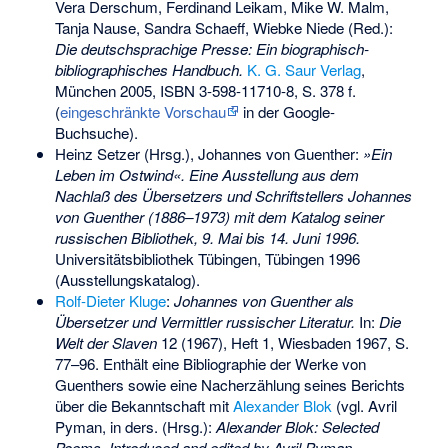
Vera Derschum, Ferdinand Leikam, Mike W. Malm,
Tanja Nause, Sandra Schaeff, Wiebke Niede (Red.):
Die deutschsprachige Presse: Ein biographisch-
bibliographisches Handbuch.
K. G. Saur Verlag
,
München 2005,
ISBN 3-598-11710-8
, S. 378 f.
(
eingeschränkte Vorschau
in der Google-
Buchsuche).
Heinz Setzer (Hrsg.), Johannes von Guenther:
»Ein
Leben im Ostwind«. Eine Ausstellung aus dem
Nachlaß des Übersetzers und Schriftstellers Johannes
von Guenther (1886–1973) mit dem Katalog seiner
russischen Bibliothek, 9. Mai bis 14. Juni 1996.
Universitätsbibliothek Tübingen, Tübingen 1996
(Ausstellungskatalog).
Rolf-Dieter Kluge
:
Johannes von Guenther als
Übersetzer und Vermittler russischer Literatur.
In:
Die
Welt der Slaven
12 (1967), Heft 1, Wiesbaden 1967, S.
77–96. Enthält eine Bibliographie der Werke von
Guenthers sowie eine Nacherzählung seines Berichts
über die Bekanntschaft mit
Alexander Blok
(vgl. Avril
Pyman, in ders. (Hrsg.):
Alexander Blok: Selected
Poems. Introduced and edited by Avril Pyman