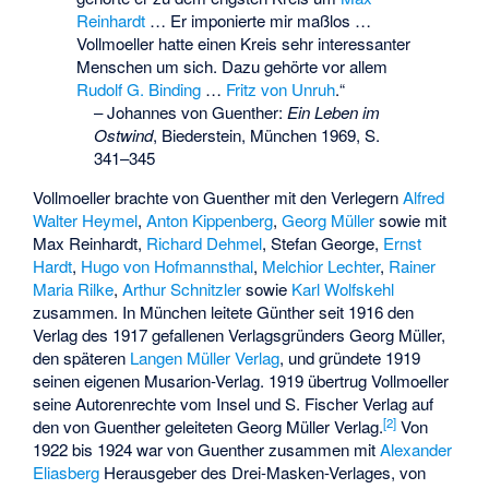
Reinhardt
… Er imponierte mir maßlos …
Vollmoeller hatte einen Kreis sehr interessanter
Menschen um sich. Dazu gehörte vor allem
Rudolf G. Binding
…
Fritz von Unruh
.“
–
Johannes von Guenther:
Ein Leben im
Ostwind
, Biederstein, München 1969, S.
341–345
Vollmoeller brachte von Guenther mit den Verlegern
Alfred
Walter Heymel
,
Anton Kippenberg
,
Georg Müller
sowie mit
Max Reinhardt,
Richard Dehmel
, Stefan George,
Ernst
Hardt
,
Hugo von Hofmannsthal
,
Melchior Lechter
,
Rainer
Maria Rilke
,
Arthur Schnitzler
sowie
Karl Wolfskehl
zusammen. In München leitete Günther seit 1916 den
Verlag des 1917 gefallenen Verlagsgründers Georg Müller,
den späteren
Langen Müller Verlag
, und gründete 1919
seinen eigenen Musarion-Verlag. 1919 übertrug Vollmoeller
seine Autorenrechte vom Insel und S. Fischer Verlag auf
[2]
den von Guenther geleiteten Georg Müller Verlag.
Von
1922 bis 1924 war von Guenther zusammen mit
Alexander
Eliasberg
Herausgeber des Drei-Masken-Verlages, von