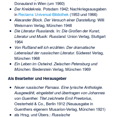
Donauland in Wien (um 1960)
Der Kreidekreis.
Potsdam 1942; Nachkriegsausgaben
in
Reclams Universal-Bibliothek
(1953 und 1966)
Alexander Block. Der Versuch einer Darstellung.
Willi
Weismann Verlag, München 1948
Die Literatur Russlands.
In:
Die Großen der Kunst,
Literatur und Musik: Russland.
Union Verlag, Stuttgart
1964
Von Rußland will ich erzählen. Der dramatische
Lebenslauf der russischen Literatur.
Südwest Verlag,
München 1968
Ein Leben im Ostwind. Zwischen Petersburg und
München.
Biederstein Verlag, München 1969
Als Bearbeiter und Herausgeber
Neuer russischer Parnass. Eine lyrische Anthologie.
Ausgewählt, eingeleitet und übertragen von Johannes
von Guenther. Titel zeichnete Emil Preetorius
,
Oesterheld & Co., Berlin 1912 (Neuausgabe in
Guenthers eigenem Musarion-Verlag, München 1921)
als Hrsg. und Übers.:
Russische