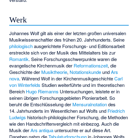
Werk
Johannes Wolf gilt als einer der letzten großen universalen
Musikwissenschaftler des frühen 20. Jahrhunderts. Seine
philologisch
ausgerichtete Forschungs- und Editionsarbeit
erstreckte sich von der Musik des Mittelalters bis zur
Romantik
. Seine Forschungsschwerpunkte waren die
evangelische Kirchenmusik der
Reformationszeit
, die
Geschichte der
Musiktheorie
,
Notationskunde
und
Ars
nova
. Während Wolf in der Kirchenmusikgeschichte
Carl
von Winterfelds
Studien weiterführte und im theoretischen
Bereich
Hugo Riemanns
Untersuchungen, leistete er in
seinen übrigen Forschungsgebieten Pionierarbeit. So
beruht die Entschlüsselung der
Mensuralnotation
des
14. Jahrhunderts im Wesentlichen auf Wolfs und
Friedrich
Ludwigs
historisch-philologischer Forschung, die Methoden
wie den Handschriftenvergleich mit einbezog. Auch die
Musik der
Ars antiqua
untersuchte er auf diese Art.
Daneben nahm die
Tabulaturforschung
in Johannes Wolfs