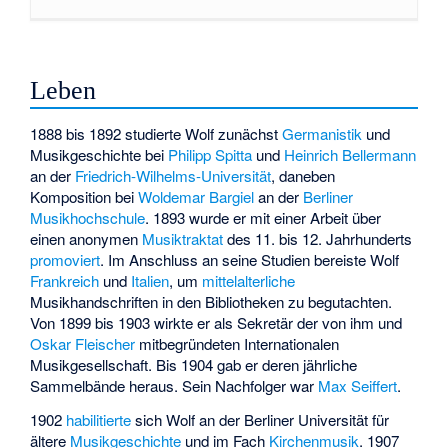
Leben
1888 bis 1892 studierte Wolf zunächst
Germanistik
und
Musikgeschichte bei
Philipp Spitta
und
Heinrich Bellermann
an der
Friedrich-Wilhelms-Universität
, daneben
Komposition bei
Woldemar Bargiel
an der
Berliner
Musikhochschule
. 1893 wurde er mit einer Arbeit über
einen anonymen
Musiktraktat
des 11. bis 12. Jahrhunderts
promoviert
. Im Anschluss an seine Studien bereiste Wolf
Frankreich
und
Italien
, um
mittelalterliche
Musikhandschriften in den Bibliotheken zu begutachten.
Von 1899 bis 1903 wirkte er als Sekretär der von ihm und
Oskar Fleischer
mitbegründeten
Internationalen
Musikgesellschaft
. Bis 1904 gab er deren jährliche
Sammelbände heraus. Sein Nachfolger war
Max Seiffert
.
1902
habilitierte
sich Wolf an der Berliner Universität für
ältere
Musikgeschichte
und im Fach
Kirchenmusik
. 1907