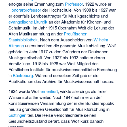
erfolgte seine Ernennung zum
Professor
, 1922 wurde er
Honorarprofessor
der Hochschule. Von 1908 bis 1927 war
er ebenfalls Lehrbeauftragter für Musikgeschichte und
evangelische
Liturgik
an der Akademie für Kirchen- und
Schulmusik. Im Jahr 1915 übernahm Wolf die Leitung der
Alten Musiksammlung an der
Preußischen
Staatsbibliothek
. Nach dem Ausscheiden von
Wilhelm
Altmann
unterstand ihm die gesamte Musikabteilung. Wolf
gehörte im Jahr 1917 zu den Gründern der Deutschen
Musikgesellschaft. Von 1927 bis 1933 hatte er deren
Vorsitz inne. 1918 bis 1926 war Wolf Mitglied des
Fürstlichen Instituts für musikwissenschaftliche Forschung
in
Bückeburg
. Während derselben Zeit gab er die
Publikationen des Archivs für Musikwissenschaft heraus.
1934 wurde Wolf
emeritiert
, wirkte allerdings als freier
Wissenschaftler weiter. Noch 1947 nahm er an der
konstituierenden Versammlung der in der Bundesrepublik
neu zu gründenden Gesellschaft für Musikforschung in
Göttingen
teil. Die Reise verschlechterte seinen
Gesundheitszustand derart, dass Wolf kurz danach
verstarb.