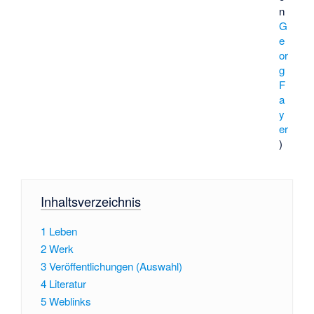
n
G
e
or
g
F
a
y
er
)
Inhaltsverzeichnis
1
Leben
2
Werk
3
Veröffentlichungen (Auswahl)
4
Literatur
5
Weblinks