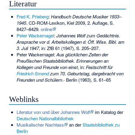
Literatur
Fred K. Prieberg
:
Handbuch Deutsche Musiker 1933–
1945
. CD-ROM-Lexikon, Kiel 2009, 2. Auflage, S.
8427–8429.
online
Peter Wackernagel
:
Johannes Wolf zum Gedächtnis.
Ansprache vor d. Arbeitskollegen d. Öff. Wiss. Bibl. am
3. Juli 1947
, in: ZfB 61 (1947), S. 205–207.
Peter Wackernagel:
Aus glücklichen Zeiten der
Preußischen Staatsbibliothek. Erinnerungen an
Kollegen und Freunde von einst
, in:
Festschrift für
Friedrich Smend
zum 70. Geburtstag, dargebracht von
Freunden und Schülern
.- Berlin (1963), S. 61–65
Weblinks
Literatur von und über Johannes Wolf
im Katalog der
Deutschen Nationalbibliothek
Musikalischer Nachlass
an der
Staatsbibliothek zu
Berlin