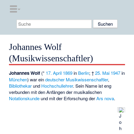
Johannes Wolf
(Musikwissenschaftler)
Johannes Wolf
(*
17. April
1869
in
Berlin
; †
25. Mai
1947
in
München
) war ein
deutscher
Musikwissenschaftler
,
Bibliothekar
und
Hochschullehrer
. Sein Name ist eng
verbunden mit den Anfängen der musikalischen
Notationskunde
und mit der Erforschung der
Ars nova
.
J
o
h