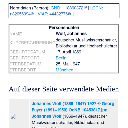
Normdaten (Person):
GND
:
118860372
|
LCCN
:
n82056094
|
VIAF
:
44432776
|
Personendaten
Wolf, Johannes
NAME
deutscher Musikwissenschaftler,
KURZBESCHREIBUNG
Bibliothekar und Hochschullehrer
GEBURTSDATUM
17. April 1869
GEBURTSORT
Berlin
STERBEDATUM
25. Mai 1947
STERBEORT
München
Auf dieser Seite verwendete Medien
Johannes Wolf (1869–1947) 1927 © Georg
Fayer (1891–1950) OeNB 10453817.jpg
Johannes Wolf
(1869–1947), deutscher
Musikwissenschaftler, Bibliothekar und