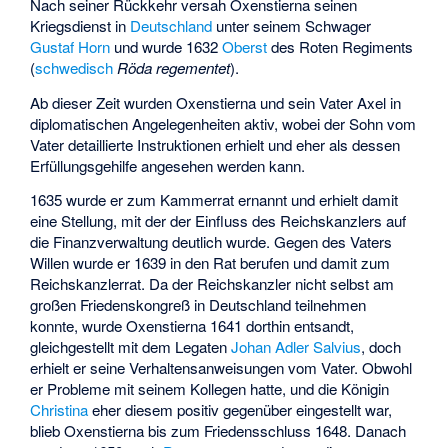
Nach seiner Rückkehr versah Oxenstierna seinen
Kriegsdienst in
Deutschland
unter seinem Schwager
Gustaf Horn
und wurde 1632
Oberst
des Roten Regiments
(
schwedisch
Röda regementet
).
Ab dieser Zeit wurden Oxenstierna und sein Vater Axel in
diplomatischen Angelegenheiten aktiv, wobei der Sohn vom
Vater detaillierte Instruktionen erhielt und eher als dessen
Erfüllungsgehilfe angesehen werden kann.
1635 wurde er zum Kammerrat ernannt und erhielt damit
eine Stellung, mit der der Einfluss des Reichskanzlers auf
die Finanzverwaltung deutlich wurde. Gegen des Vaters
Willen wurde er 1639 in den Rat berufen und damit zum
Reichskanzlerrat. Da der Reichskanzler nicht selbst am
großen Friedenskongreß in Deutschland teilnehmen
konnte, wurde Oxenstierna 1641 dorthin entsandt,
gleichgestellt mit dem Legaten
Johan Adler Salvius
, doch
erhielt er seine Verhaltensanweisungen vom Vater. Obwohl
er Probleme mit seinem Kollegen hatte, und die Königin
Christina
eher diesem positiv gegenüber eingestellt war,
blieb Oxenstierna bis zum Friedensschluss 1648. Danach