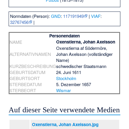
Normdaten (Person):
GND
:
117191949
|
VIAF
:
32767456
|
Personendaten
Oxenstierna, Johan Axelsson
NAME
Oxenstierna af Södermöre,
ALTERNATIVNAMEN
Johan Axelsson (vollständiger
Name)
KURZBESCHREIBUNG
schwedischer Staatsmann
GEBURTSDATUM
24. Juni 1611
GEBURTSORT
Stockholm
STERBEDATUM
5. Dezember 1657
STERBEORT
Wismar
Auf dieser Seite verwendete Medien
Oxenstierna, Johan Axelsson.jpg