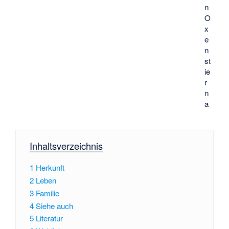
n
O
x
e
n
st
ie
r
n
a
Inhaltsverzeichnis
1
Herkunft
2
Leben
3
Familie
4
Siehe auch
5
Literatur