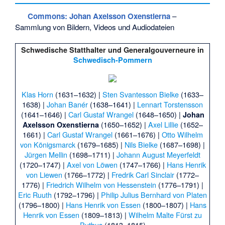
Commons
: Johan Axelsson Oxenstierna
–
Sammlung von Bildern, Videos und Audiodateien
Schwedische Statthalter und Generalgouverneure in
Schwedisch-Pommern
Klas Horn
(1631–1632) |
Sten Svantesson Bielke
(1633–
1638) |
Johan Banér
(1638–1641) |
Lennart Torstensson
(1641–1646) |
Carl Gustaf Wrangel
(1648–1650) |
Johan
(1650–1652) |
Axel Lillie
(1652–
Axelsson Oxenstierna
1661) |
Carl Gustaf Wrangel
(1661–1676) |
Otto Wilhelm
von Königsmarck
(1679–1685) |
Nils Bielke
(1687–1698) |
Jürgen Mellin
(1698–1711) |
Johann August Meyerfeldt
(1720–1747) |
Axel von Löwen
(1747–1766) |
Hans Henrik
von Liewen
(1766–1772) |
Fredrik Carl Sinclair
(1772–
1776) |
Friedrich Wilhelm von Hessenstein
(1776–1791) |
Eric Ruuth
(1792–1796) |
Philip Julius Bernhard von Platen
(1796–1800) |
Hans Henrik von Essen
(1800–1807) |
Hans
Henrik von Essen
(1809–1813) |
Wilhelm Malte Fürst zu
Putbus
(1813–1815)