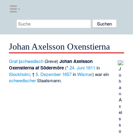
Johan Axelsson Oxenstierna
Graf
(
schwedisch
Greve
)
Johan Axelsson
Oxenstierna af Södermöre
(*
24. Juni
1611
in
J
Stockholm
; †
5. Dezember
1657
in
Wismar
) war ein
o
schwedischer
Staatsmann.
h
a
n
A
x
el
s
s
o