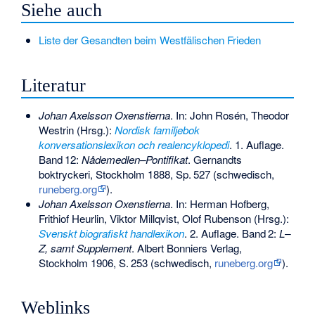
Siehe auch
Liste der Gesandten beim Westfälischen Frieden
Literatur
Johan Axelsson Oxenstierna
. In: John Rosén, Theodor
Westrin (Hrsg.):
Nordisk familjebok
konversationslexikon och realencyklopedi
. 1. Auflage.
Band
12
:
Nådemedlen–Pontifikat
. Gernandts
boktryckeri, Stockholm 1888,
Sp.
527
(schwedisch,
runeberg.org
).
Johan Axelsson Oxenstierna
. In: Herman Hofberg,
Frithiof Heurlin, Viktor Millqvist, Olof Rubenson (Hrsg.):
Svenskt biografiskt handlexikon
. 2. Auflage.
Band
2
:
L–
Z, samt Supplement
. Albert Bonniers Verlag,
Stockholm 1906,
S.
253
(schwedisch,
runeberg.org
).
Weblinks