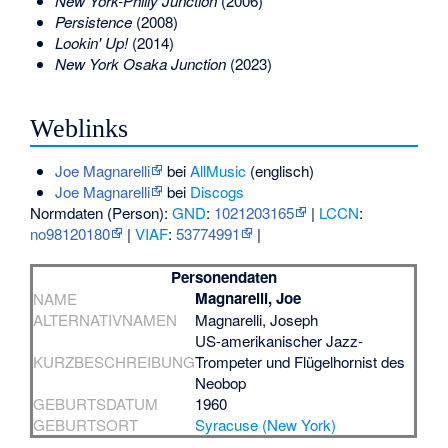
New York-Philly Junction
(2006)
Persistence
(2008)
Lookin' Up!
(2014)
New York Osaka Junction
(2023)
Weblinks
Joe Magnarelli
bei
AllMusic
(englisch)
Joe Magnarelli
bei
Discogs
Normdaten (Person):
GND
:
1021203165
|
LCCN
:
no98120180
|
VIAF
:
53774991
|
Personendaten
Magnarelli, Joe
NAME
ALTERNATIVNAMEN
Magnarelli, Joseph
US-amerikanischer Jazz-
KURZBESCHREIBUNG
Trompeter und Flügelhornist des
Neobop
GEBURTSDATUM
1960
GEBURTSORT
Syracuse (New York)