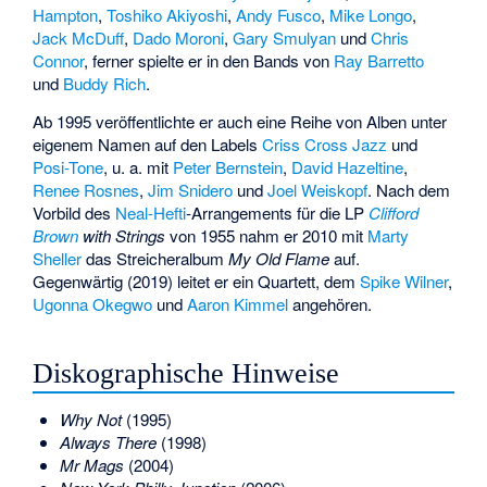
Hampton
,
Toshiko Akiyoshi
,
Andy Fusco
,
Mike Longo
,
Jack McDuff
,
Dado Moroni
,
Gary Smulyan
und
Chris
Connor
, ferner spielte er in den Bands von
Ray Barretto
und
Buddy Rich
.
Ab 1995 veröffentlichte er auch eine Reihe von Alben unter
eigenem Namen auf den Labels
Criss Cross Jazz
und
Posi-Tone
, u. a. mit
Peter Bernstein
,
David Hazeltine
,
Renee Rosnes
,
Jim Snidero
und
Joel Weiskopf
. Nach dem
Vorbild des
Neal-Hefti
-Arrangements für die LP
Clifford
Brown
with Strings
von 1955 nahm er 2010 mit
Marty
Sheller
das Streicheralbum
My Old Flame
auf.
Gegenwärtig (2019) leitet er ein Quartett, dem
Spike Wilner
,
Ugonna Okegwo
und
Aaron Kimmel
angehören.
Diskographische Hinweise
Why Not
(1995)
Always There
(1998)
Mr Mags
(2004)