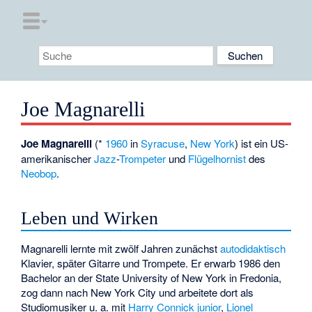
Joe Magnarelli
Joe Magnarelli
(*
1960
in
Syracuse
,
New York
) ist ein US-
amerikanischer
Jazz
-
Trompeter
und
Flügelhornist
des
Neobop
.
Leben und Wirken
Magnarelli lernte mit zwölf Jahren zunächst
autodidaktisch
Klavier, später Gitarre und Trompete. Er erwarb 1986 den
Bachelor an der State University of New York in Fredonia,
zog dann nach New York City und arbeitete dort als
Studiomusiker u. a. mit
Harry Connick junior
,
Lionel