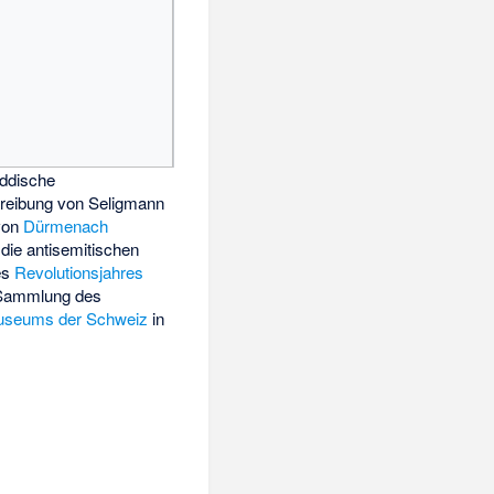
iddische
reibung von Seligmann
von
Dürmenach
A die antisemitischen
es
Revolutionsjahres
r Sammlung des
useums der Schweiz
in