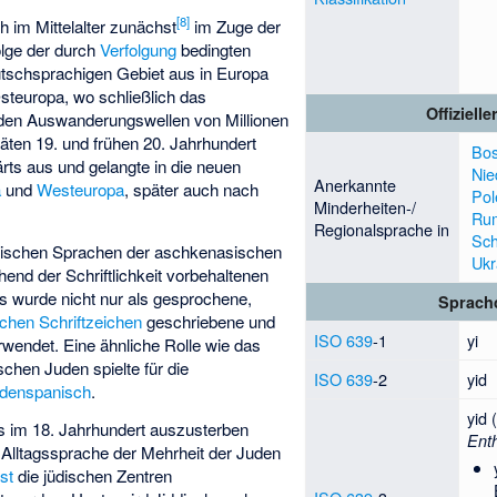
[
8
]
h im Mittelalter zunächst
im Zuge der
olge der durch
Verfolgung
bedingten
schsprachigen Gebiet aus in Europa
steuropa, wo schließlich das
Offizielle
den Auswanderungswellen von Millionen
äten 19. und frühen 20. Jahrhundert
Bos
ärts aus und gelangte in die neuen
Nie
Anerkannte
a
und
Westeuropa
, später auch nach
Pol
Minderheiten-/
Ru
Regionalsprache in
Sc
jüdischen Sprachen der aschkenasischen
Ukr
nd der Schriftlichkeit vorbehaltenen
 wurde nicht nur als gesprochene,
Sprach
chen Schriftzeichen
geschriebene und
ISO 639
-1
yi
wendet. Eine ähnliche Rolle wie das
schen Juden spielte für die
ISO 639
-2
yid
denspanisch
.
yid 
s im 18. Jahrhundert auszusterben
Ent
e Alltagssprache der Mehrheit der Juden
st
die jüdischen Zentren