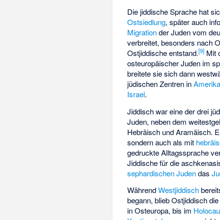
Die jiddische Sprache hat sic
Ostsiedlung
, später auch inf
Migration
der Juden vom deut
verbreitet, besonders nach O
[
9
]
Ostjiddische entstand.
Mit 
osteuropäischer Juden im sp
breitete sie sich dann westw
jüdischen Zentren in
Amerik
Israel
.
Jiddisch war eine der drei 
Juden, neben dem weitestgehe
Hebräisch und Aramäisch. Es
sondern auch als mit
hebräis
gedruckte Alltagssprache ver
Jiddische für die aschkenasi
sephardischen Juden
das
Ju
Während
Westjiddisch
bereit
begann, blieb Ostjiddisch di
in Osteuropa, bis im
Holocau