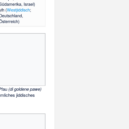
Südamerika, Israel)
yih (
Westjiddisch
;
Deutschland,
Österreich)
Pfau
(di goldene pawe)
tümliches jiddisches