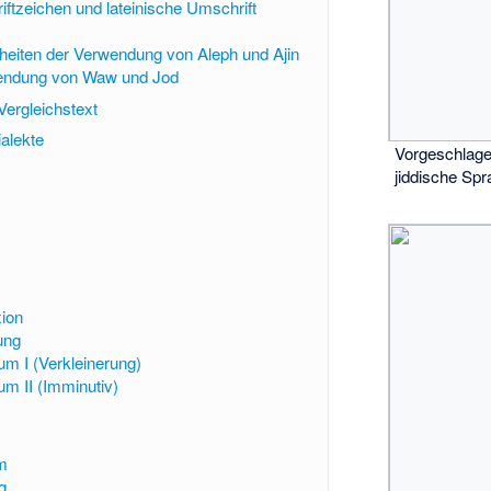
iftzeichen und lateinische Umschrift
eiten der Verwendung von Aleph und Ajin
endung von Waw und Jod
Vergleichstext
alekte
Vorgeschlage
jiddische Sp
ion
ung
um I (Verkleinerung)
um II (Imminutiv)
m
g