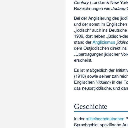
Century
(London & New York 1
Bezeichnungen wie
Judaeo-
Bei der Anglisierung des jid
und der sonst im Englische
„jiddisch“ auch ins Deutsch
1909, dort neben „jüdisch-de
stand der
Anglizismus
jiddis
dem Ostjiddischen direkt 
„Übertragungen jidischer Vo
erscheint.
Es ist maßgeblich der Initia
(1918) sowie seiner zahlreic
Englischen
Yiddish
) in der 
das neuostjiddische, und da
Geschichte
In der
mittelhochdeutschen
P
Sprachgebiet spezifische A