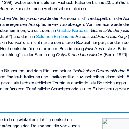
899), wobei auch in solchen Fachpublikationen bis ins 20. Jahrhunde
German
zunächst noch vorherrschend blieben.
dischen Wortes
jidisch
wurde der Konsonant „d“ verdoppelt, um die A
n naheliegenden Aussprache
-ai-
vorzubeugen. Von hier aus wurde das
e übernommen, wo es zuerst in
Gustav Karpeles
’
Geschichte der jüdis
utsch“) und dann in
Solomon Birnbaums
Aufsatz
Jiddische Dichtung
(
ch
in Konkurrenz nicht nur zu den älteren Bezeichnungen, sondern au
ins Hochdeutsche übernommenen Bezeichnung
jidisch,
wie sie z. B. im 
lksdichtung“ zu der Sammlung
Ostjüdische Liebeslieder
(Berlin 1920)
tive Birnbaums und dem Einfluss seiner
Praktischen Grammatik der J
hen Fachpublikationen und Lexikonartikel zuzuschreiben, dass sich
J
Folgezeit als fachsprachlicher Terminus etablierte, als Bezeichnung z
nn umfassend für sämtliche Sprachperioden unter Einbeziehung des w
eriode entwickelten sich im deutschen
usprägungen des Deutschen, die von Juden