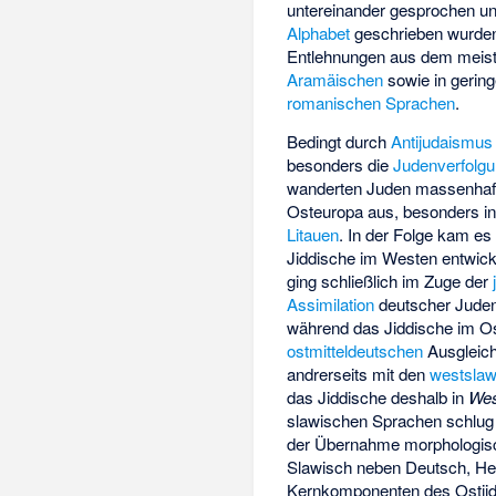
untereinander gesprochen u
Alphabet
geschrieben wurden.
Entlehnungen aus dem meist
Aramäischen
sowie in gerin
romanischen Sprachen
.
Bedingt durch
Antijudaismus
besonders die
Judenverfolgu
wanderten Juden massenhaf
Osteuropa aus, besonders i
Litauen
. In der Folge kam es
Jiddische im Westen entwick
ging schließlich im Zuge der
Assimilation
deutscher Juden
während das Jiddische im Os
ostmitteldeutschen
Ausgleich
andrerseits mit den
westslaw
das Jiddische deshalb in
Wes
slawischen Sprachen schlug 
der Übernahme morphologisc
Slawisch neben Deutsch, He
Kernkomponenten des Ostjidd