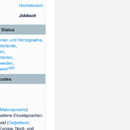
Hochdeutsch
Jiddisch
r Status
nien und Herzegowina
,
derlande
,
en
,
mänien
,
hweden
,
[
4
]
[
5
]
aine
codes
(
Makrosprache
)
haltene Einzelsprachen:
ydd (
Ostjiddisch
;
Europa, Nord- und