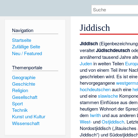
Jiddisch
Navigation
Startseite
Jiddisch
(Eigenbezeichnun
Zufällige Seite
veraltet
Jüdischdeutsch
od
Neu / Featured
annähernd tausend Jahre alt
Juden
in weiten Teilen
Europ
Themenportale
und von einem Teil ihrer Na
geschrieben wird. Es ist ei
Geographie
hervorgegangene
westgerma
Geschichte
hochdeutschen
auch eine
he
Religion
und eine
slawische
Komponen
Gesellschaft
stammen Einflüsse aus de
Sport
heutigem Wohnort der Spre
Technik
dem
Iwrith
und aus anderen La
Kunst und Kultur
West-
und
Ostjiddisch
. Letz
Wissenschaft
Nordostjiddisch („litauisches 
Jiddisch“) und Südostjiddisch