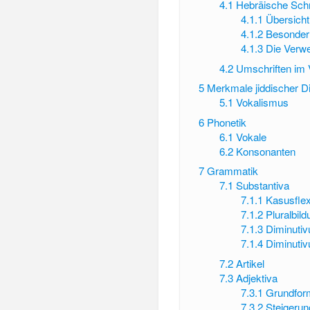
4.1
Hebräische Schr
4.1.1
Übersicht
4.1.2
Besonderh
4.1.3
Die Verw
4.2
Umschriften im 
5
Merkmale jiddischer Di
5.1
Vokalismus
6
Phonetik
6.1
Vokale
6.2
Konsonanten
7
Grammatik
7.1
Substantiva
7.1.1
Kasusflex
7.1.2
Pluralbild
7.1.3
Diminutiv
7.1.4
Diminutiv
7.2
Artikel
7.3
Adjektiva
7.3.1
Grundfor
7.3.2
Steigerun