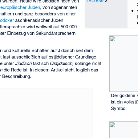
ISO 639
-3
t wurden. Heute wird Jiddisch noch von
teuropäischer Juden
, von sogenannten
aftlern und ganz besonders von einer
hodoxer
aschkenasischer Juden
tersprachler wird weltweit auf 500.000
nter Einbezug von Sekundärsprechern
 und kulturelle Schaffen auf Jiddisch seit dem
fast ausschließlich auf ostjiddischer Grundlage
te unter
Jiddisch
faktisch
Ostjiddisch,
solange nicht
ch
die Rede ist. In diesem Artikel steht folglich das
r Beschreibung.
Der goldene 
ist ein volks
Symbol.