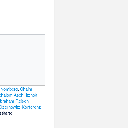
d Nomberg
,
Chaim
chalom Asch
,
Itzhok
braham Reisen
Czernowitz-Konferenz
ostkarte