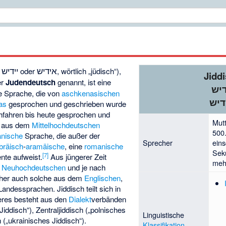
אידיש
יידיש
g
oder
, wörtlich „jüdisch“),
Jidd
er
Judendeutsch
genannt, ist eine
דיש
e Sprache, die von
aschkenasischen
דיש
as
gesprochen und geschrieben wurde
chfahren bis heute gesprochen und
Mutt
ne aus dem
Mittelhochdeutschen
500
nische
Sprache, die außer der
Sprecher
eins
bräisch
-
aramäische
, eine
romanische
Sek
[
7
]
te aufweist.
Aus jüngerer Zeit
meh
m
Neuhochdeutschen
und je nach
cher auch solche aus dem
Englischen
,
ndessprachen. Jiddisch teilt sich in
teres besteht aus den
Dialekt
verbänden
Jiddisch“), Zentraljiddisch („polnisches
Linguistische
 („ukrainisches Jiddisch“).
Klassifikation