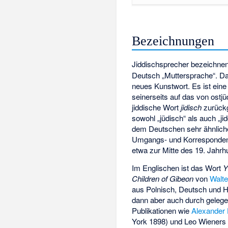
Bezeichnungen
Jiddischsprecher bezeichnen
Deutsch „Muttersprache“. D
neues Kunstwort. Es ist ein
seinerseits auf das von ost
jiddische Wort
jidisch
zurück
sowohl „jüdisch“ als auch „j
dem Deutschen sehr ähnliche
Umgangs- und Korrespondenz
etwa zur Mitte des 19. Jahrh
Im Englischen ist das Wort
Y
Children of Gibeon
von
Walte
aus Polnisch, Deutsch und H
dann aber auch durch gelege
Publikationen wie
Alexander
York 1898) und
Leo Wieners