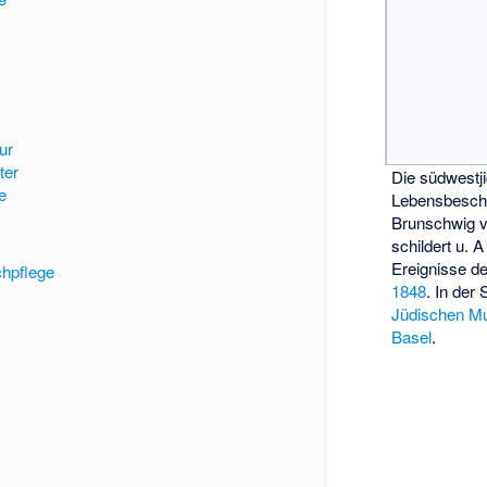
ur
ter
Die südwestj
e
Lebensbesch
Brunschwig 
schildert u. 
Ereignisse d
chpflege
1848
. In de
Jüdischen M
Basel
.