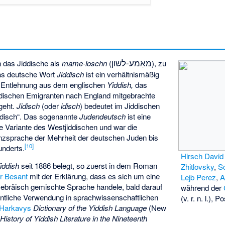
מאַמע-לשון
 das Jiddische als
mame-loschn
(
), zu
as deutsche Wort
Jiddisch
ist ein verhältnismäßig
e Entlehnung aus dem englischen
Yiddish,
das
jüdischen Emigranten nach England mitgebrachte
geht.
Jidisch
(oder
idisch
) bedeutet im Jiddischen
iddisch“. Das sogenannte
Judendeutsch
ist eine
 Variante des Westjiddischen und war die
sprache der Mehrheit der deutschen Juden bis
[
10
]
underts.
Hirsch Davi
iddish
seit 1886 belegt, so zuerst in dem Roman
Zhitlovsky
,
S
r Besant
mit der Erklärung, dass es sich um eine
Lejb Perez
,
A
ebräisch gemischte Sprache handele, bald darauf
während der
ntliche Verwendung in sprachwissenschaftlichen
(v. r. n. l.), P
 Harkavys
Dictionary of the Yiddish Language
(New
History of Yiddish Literature in the Nineteenth