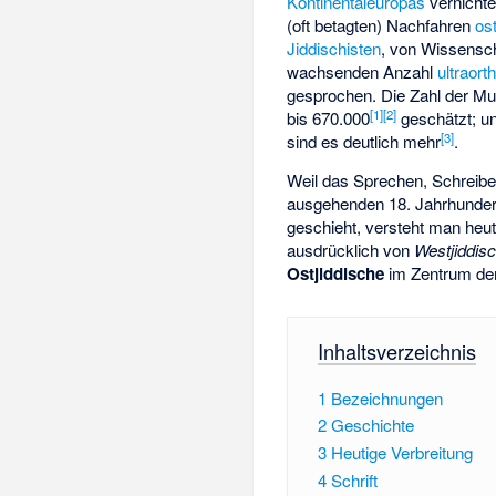
Kontinentaleuropas
vernichte
(oft betagten) Nachfahren
os
Jiddischisten
, von Wissensch
wachsenden Anzahl
ultraort
gesprochen. Die Zahl der Mut
[
1
]
[
2
]
bis 670.000
geschätzt; u
[
3
]
sind es deutlich mehr
.
Weil das Sprechen, Schreiben
ausgehenden 18. Jahrhundert 
geschieht, versteht man heu
ausdrücklich von
Westjiddis
Ostjiddische
im Zentrum de
Inhaltsverzeichnis
1
Bezeichnungen
2
Geschichte
3
Heutige Verbreitung
4
Schrift