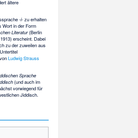
rt ältere
ussprache
-i-
zu erhalten
 Wort in der Form
chen Literatur
(Berlin
1913) erscheint. Dabei
ch zu der zuweilen aus
Untertitel
 von
Ludwig Strauss
iddischen Sprache
iddisch
(und auch im
unächst vorwiegend für
estlichen Jiddisch.