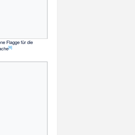
ne Flagge für die
[
6
]
rache