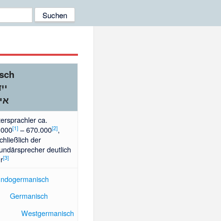
isch
ייִ
אי
ersprachler ca.
[
1
]
[
2
]
.000
– 670.000
,
chließlich der
undärsprecher deutlich
[
3
]
r
Indogermanisch
Germanisch
Westgermanisch