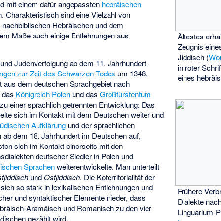
nd mit einem dafür angepassten
hebräischen
 Charakteristisch sind eine Vielzahl von
 nachbiblischen Hebräischen und dem
gem Maße auch einige Entlehnungen aus
Ältestes erha
Zeugnis eine
Jiddisch (
Wor
und Judenverfolgung ab dem 11. Jahrhundert,
in roter Schri
ngen zur Zeit des Schwarzen Todes
um 1348,
eines hebräi
t aus dem deutschen Sprachgebiet nach
n das
Königreich Polen
und das
Großfürstentum
 zu einer sprachlich getrennten Entwicklung: Das
elte sich im Kontakt mit dem Deutschen weiter und
jüdischen Aufklärung
und der sprachlichen
 ab dem 18. Jahrhundert im Deutschen auf,
ten sich im Kontakt einerseits mit den
sdialekten deutscher Siedler in Polen und
ischen Sprachen
weiterentwickelte. Man unterteilt
tjiddisch
und
Ostjiddisch
. Die Koterritorialität der
sich so stark in lexikalischen Entlehnungen und
Frühere Verbr
her und syntaktischer Elemente nieder, dass
Dialekte nach
bräisch-Aramäisch und Romanisch zu den vier
Linguarium-P
ischen gezählt wird.