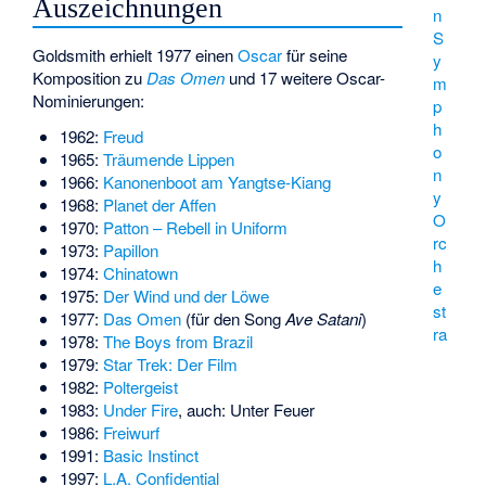
Auszeichnungen
n
S
Goldsmith erhielt 1977 einen
Oscar
für seine
y
Komposition zu
Das Omen
und 17 weitere Oscar-
m
Nominierungen:
p
h
1962:
Freud
o
1965:
Träumende Lippen
n
1966:
Kanonenboot am Yangtse-Kiang
y
1968:
Planet der Affen
O
1970:
Patton – Rebell in Uniform
rc
1973:
Papillon
h
1974:
Chinatown
e
1975:
Der Wind und der Löwe
st
1977:
Das Omen
(für den Song
Ave Satani
)
ra
1978:
The Boys from Brazil
1979:
Star Trek: Der Film
1982:
Poltergeist
1983:
Under Fire
, auch: Unter Feuer
1986:
Freiwurf
1991:
Basic Instinct
1997:
L.A. Confidential