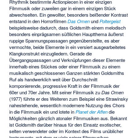
Rhythmik bestimmte Actionpiecen in einer einzigen
Filmmusik oder zuweilen gar in einem einzigen Stück
abwechselten. Ein gewollter, besonders beißender Kontrast
entstand in den Horrorfilmen
Das Omen
und
Poltergeist
beispielsweise dadurch, dass Goldsmith einem melodisch
besonders einprägsamen süßlichen Hauptthema äußerst
ruppige Spannungspassagen gegenüberstellte, es aber
vermochte, beide Elemente in ein versiert ausgearbeitetes
Klangkonstrukt einzugliedern. Gerade die
Übergangspassagen und Verknüpfungen dieser Elemente
innerhalb eines Stückes oder einer Filmmusik zu einem
musikalisch geschlossenen Ganzen stärkten Goldsmiths
Ruf als handwerklich weit über Durchschnitt
komponierende, progressive Kraft in der Filmmusik der
60er und 70er Jahre. Mit seiner Filmmusik zu
Das Omen
(1977) führte er des Weiteren zum Beispiel eine Strawinsky
nahestehende, wesentlich modernere Nutzung des Chors
in die Filmmusik ein und lotete in
Planet der Affen
die
Möglichkeiten gänzlich atonaler Filmmusiken aus. Bekannt
ist Goldsmith darüber hinaus für den Einsatz exotischer,
selten verwendeter oder im Kontext des Films unüblicher
Instrumente, mit dem er viele seiner Filmmusiken