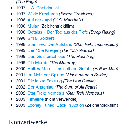
(The Edge)
1997:
L.A. Confidential
1997:
Wilde Kreaturen
(Fierce Creatures)
1998:
Auf der Jagd
(U.S. Marshals)
1998:
Mulan
(Zeichentricklfilm)
1998:
Octalus – Der Tod aus der Tiefe
(Deep Rising)
1998:
Small Soldiers
1998:
Star Trek: Der Aufstand
(Star Trek: Insurrection)
1999:
Der 13te Krieger
(The 13th Warrior)
1999:
Das Geisterschloss
(The Haunting)
1999:
Die Mumie
(The Mummy)
2000:
Hollow Man – Unsichtbare Gefahr
(Hollow Man)
2001:
Im Netz der Spinne
(Along came a Spider)
2001:
Die letzte Festung
(The Last Castle)
2002:
Der Anschlag
(The Sum of All Fears)
2002:
Star Trek: Nemesis
(Star Trek Nemesis)
2003:
Timeline
(nicht verwendet)
2003:
Looney Tunes: Back in Action
(Zeichentrickfilm)
Konzertwerke