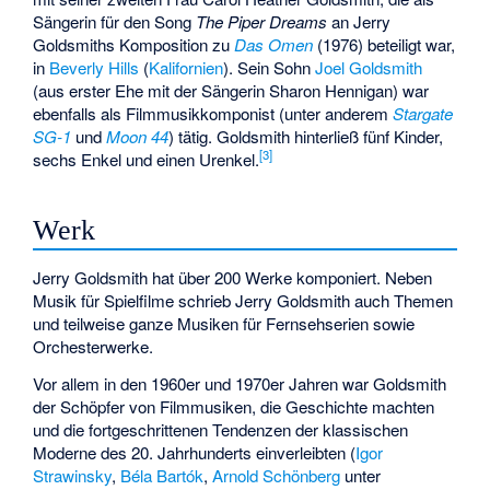
Sängerin für den Song
The Piper Dreams
an Jerry
Goldsmiths Komposition zu
Das Omen
(1976) beteiligt war,
in
Beverly Hills
(
Kalifornien
). Sein Sohn
Joel Goldsmith
(aus erster Ehe mit der Sängerin
Sharon Hennigan
) war
ebenfalls als Filmmusikkomponist (unter anderem
Stargate
SG-1
und
Moon 44
) tätig. Goldsmith hinterließ fünf Kinder,
[
3
]
sechs Enkel und einen Urenkel.
Werk
Jerry Goldsmith hat über 200 Werke komponiert. Neben
Musik für Spielfilme schrieb Jerry Goldsmith auch Themen
und teilweise ganze Musiken für Fernsehserien sowie
Orchesterwerke.
Vor allem in den 1960er und 1970er Jahren war Goldsmith
der Schöpfer von Filmmusiken, die Geschichte machten
und die fortgeschrittenen Tendenzen der klassischen
Moderne des 20. Jahrhunderts einverleibten (
Igor
Strawinsky
,
Béla Bartók
,
Arnold Schönberg
unter