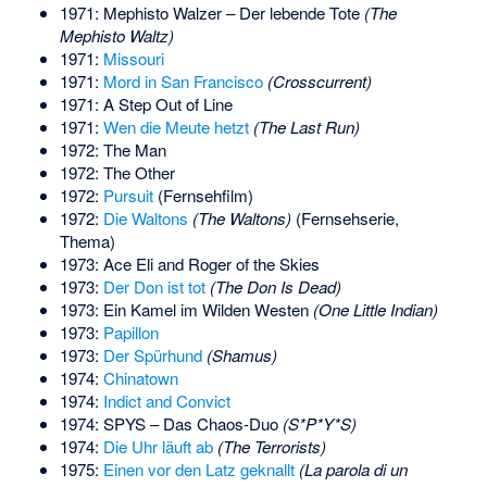
1971: Mephisto Walzer – Der lebende Tote
(The
Mephisto Waltz)
1971:
Missouri
1971:
Mord in San Francisco
(Crosscurrent)
1971:
A Step Out of Line
1971:
Wen die Meute hetzt
(The Last Run)
1972: The Man
1972: The Other
1972:
Pursuit
(Fernsehfilm)
1972:
Die Waltons
(The Waltons)
(Fernsehserie,
Thema)
1973: Ace Eli and Roger of the Skies
1973:
Der Don ist tot
(The Don Is Dead)
1973: Ein Kamel im Wilden Westen
(One Little Indian)
1973:
Papillon
1973:
Der Spürhund
(Shamus)
1974:
Chinatown
1974:
Indict and Convict
1974: SPYS – Das Chaos-Duo
(S*P*Y*S)
1974:
Die Uhr läuft ab
(The Terrorists)
1975:
Einen vor den Latz geknallt
(La parola di un