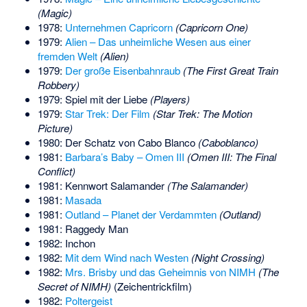
(Magic)
1978:
Unternehmen Capricorn
(Capricorn One)
1979:
Alien – Das unheimliche Wesen aus einer
fremden Welt
(Alien)
1979:
Der große Eisenbahnraub
(The First Great Train
Robbery)
1979: Spiel mit der Liebe
(Players)
1979:
Star Trek: Der Film
(Star Trek: The Motion
Picture)
1980: Der Schatz von Cabo Blanco
(Caboblanco)
1981:
Barbara’s Baby – Omen III
(Omen III: The Final
Conflict)
1981: Kennwort Salamander
(The Salamander)
1981:
Masada
1981:
Outland – Planet der Verdammten
(Outland)
1981: Raggedy Man
1982: Inchon
1982:
Mit dem Wind nach Westen
(Night Crossing)
1982:
Mrs. Brisby und das Geheimnis von NIMH
(The
Secret of NIMH)
(Zeichentrickfilm)
1982:
Poltergeist