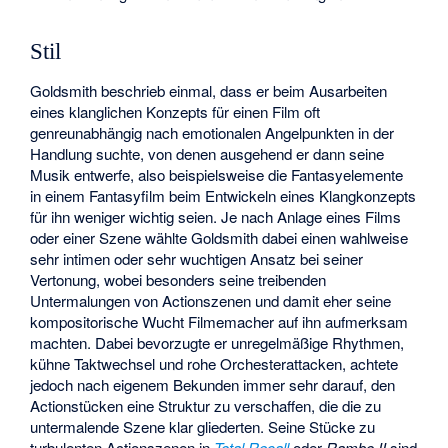
Stil
Goldsmith beschrieb einmal, dass er beim Ausarbeiten
eines klanglichen Konzepts für einen Film oft
genreunabhängig nach emotionalen Angelpunkten in der
Handlung suchte, von denen ausgehend er dann seine
Musik entwerfe, also beispielsweise die Fantasyelemente
in einem Fantasyfilm beim Entwickeln eines Klangkonzepts
für ihn weniger wichtig seien. Je nach Anlage eines Films
oder einer Szene wählte Goldsmith dabei einen wahlweise
sehr intimen oder sehr wuchtigen Ansatz bei seiner
Vertonung, wobei besonders seine treibenden
Untermalungen von Actionszenen und damit eher seine
kompositorische Wucht Filmemacher auf ihn aufmerksam
machten. Dabei bevorzugte er unregelmäßige Rhythmen,
kühne Taktwechsel und rohe Orchesterattacken, achtete
jedoch nach eigenem Bekunden immer sehr darauf, den
Actionstücken eine Struktur zu verschaffen, die die zu
untermalende Szene klar gliederten. Seine Stücke zu
turbulenten Actionszenen in
Total Recall
oder
Rambo II
sind