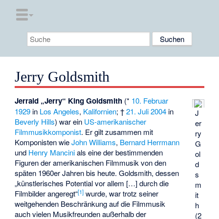
Jerry Goldsmith
Jerrald „Jerry“ King Goldsmith
(*
10. Februar
1929
in
Los Angeles
,
Kalifornien
; †
21. Juli
2004
in
J
Beverly Hills
) war ein
US-amerikanischer
er
Filmmusikkomponist
. Er gilt zusammen mit
ry
Komponisten wie
John Williams
,
Bernard Herrmann
G
und
Henry Mancini
als eine der bestimmenden
ol
Figuren der amerikanischen Filmmusik von den
d
späten 1960er Jahren bis heute. Goldsmith, dessen
s
„künstlerisches Potential vor allem […] durch die
m
[
1
]
Filmbilder angeregt“
wurde, war trotz seiner
it
weitgehenden Beschränkung auf die Filmmusik
h
auch vielen Musikfreunden außerhalb der
(2