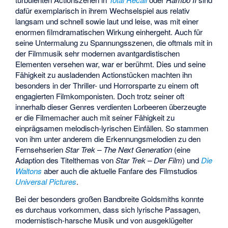
dafür exemplarisch in ihrem Wechselspiel aus relativ
langsam und schnell sowie laut und leise, was mit einer
enormen filmdramatischen Wirkung einhergeht. Auch für
seine Untermalung zu Spannungsszenen, die oftmals mit in
der Filmmusik sehr modernen avantgardistischen
Elementen versehen war, war er berühmt. Dies und seine
Fähigkeit zu ausladenden Actionstücken machten ihn
besonders in der Thriller- und Horrorsparte zu einem oft
engagierten Filmkomponisten. Doch trotz seiner oft
innerhalb dieser Genres verdienten Lorbeeren überzeugte
er die Filmemacher auch mit seiner Fähigkeit zu
einprägsamen melodisch-lyrischen Einfällen. So stammen
von ihm unter anderem die Erkennungsmelodien zu den
Fernsehserien
Star Trek – The Next Generation
(eine
Adaption des Titelthemas von
Star Trek – Der Film
) und
Die
Waltons
aber auch die aktuelle Fanfare des Filmstudios
Universal Pictures
.
Bei der besonders großen Bandbreite Goldsmiths konnte
es durchaus vorkommen, dass sich lyrische Passagen,
modernistisch-harsche Musik und von ausgeklügelter