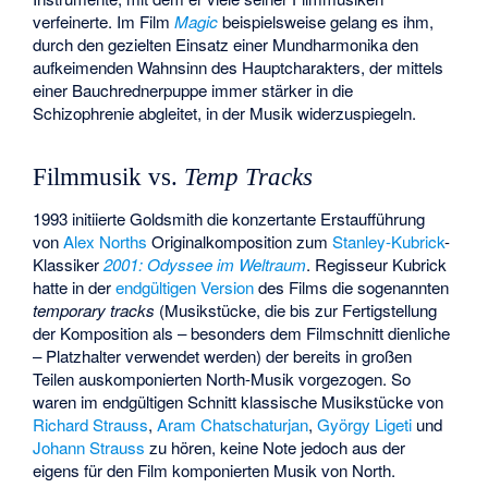
verfeinerte. Im Film
Magic
beispielsweise gelang es ihm,
durch den gezielten Einsatz einer Mundharmonika den
aufkeimenden Wahnsinn des Hauptcharakters, der mittels
einer Bauchrednerpuppe immer stärker in die
Schizophrenie abgleitet, in der Musik widerzuspiegeln.
Filmmusik vs.
Temp Tracks
1993 initiierte Goldsmith die konzertante Erstaufführung
von
Alex Norths
Originalkomposition zum
Stanley-Kubrick
-
Klassiker
2001: Odyssee im Weltraum
. Regisseur Kubrick
hatte in der
endgültigen Version
des Films die sogenannten
temporary tracks
(Musikstücke, die bis zur Fertigstellung
der Komposition als – besonders dem Filmschnitt dienliche
– Platzhalter verwendet werden) der bereits in großen
Teilen auskomponierten North-Musik vorgezogen. So
waren im endgültigen Schnitt klassische Musikstücke von
Richard Strauss
,
Aram Chatschaturjan
,
György Ligeti
und
Johann Strauss
zu hören, keine Note jedoch aus der
eigens für den Film komponierten Musik von North.