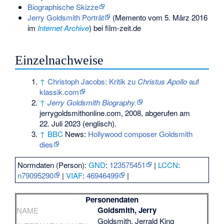
Biographische Skizze
Jerry Goldsmith Porträt
(
Memento
vom 5. März 2016
im
Internet Archive
) bei film-zeit.de
Einzelnachweise
↑
Christoph Jacobs: Kritik zu
Christus Apollo
auf
klassik.com
↑
Jerry Goldsmith Biography.
jerrygoldsmithonline.com, 2008,
abgerufen am
22. Juli 2023
(englisch).
↑
BBC
News:
Hollywood composer Goldsmith
dies
Normdaten (Person):
GND
:
123575451
|
LCCN
:
n79095290
|
VIAF
:
46946499
|
Personendaten
Goldsmith, Jerry
NAME
Goldsmith, Jerrald King