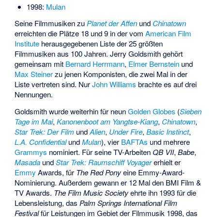
1998:
Mulan
Seine Filmmusiken zu
Planet der Affen
und
Chinatown
erreichten die Plätze 18 und 9 in der vom
American Film
Institute
herausgegebenen Liste der 25 größten
Filmmusiken aus 100 Jahren. Jerry Goldsmith gehört
gemeinsam mit
Bernard Herrmann
,
Elmer Bernstein
und
Max Steiner
zu jenen Komponisten, die zwei Mal in der
Liste vertreten sind. Nur
John Williams
brachte es auf drei
Nennungen.
Goldsmith wurde weiterhin für neun
Golden Globes
(
Sieben
Tage im Mai
,
Kanonenboot am Yangtse-Kiang
,
Chinatown
,
Star Trek: Der Film
und
Alien
,
Under Fire
,
Basic Instinct
,
L.A. Confidential
und
Mulan
), vier
BAFTAs
und mehrere
Grammys
nominiert. Für seine TV-Arbeiten
QB VII
,
Babe
,
Masada
und
Star Trek: Raumschiff Voyager
erhielt er
Emmy
Awards, für
The Red Pony
eine Emmy-Award-
Nominierung. Außerdem gewann er 12 Mal den
BMI Film &
TV Awards
.
The Film Music Society
ehrte ihn 1993 für die
Lebensleistung, das
Palm Springs International Film
Festival
für Leistungen im Gebiet der Filmmusik 1998, das