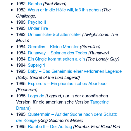
1982:
Rambo
(First Blood)
1982:
Wenn er in die Hölle will, laß ihn gehen
(The
Challenge)
1983:
Psycho II
1983:
Under Fire
1983:
Unheimliche Schattenlichter
(Twilight Zone: The
Movie)
1984:
Gremlins – Kleine Monster
(Gremlins)
1984:
Runaway – Spinnen des Todes
(Runaway)
1984:
Ein Single kommt selten allein
(The Lonely Guy)
1984:
Supergirl
1985:
Baby – Das Geheimnis einer verlorenen Legende
(Baby: Secret of the Lost Legend)
1985:
Explorers – Ein phantastisches Abenteuer
(Explorers)
1985:
Legende
(Legend
, nur in der europäischen
Version, für die amerikanische Version
Tangerine
Dream
)
1985:
Quatermain – Auf der Suche nach dem Schatz
der Könige
(King Solomon’s Mines)
1985:
Rambo II – Der Auftrag
(Rambo: First Blood Part