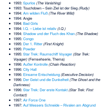
1993:
Spurlos
(The Vanishing)
1993: Touchdown – Sein Ziel ist der Sieg
(Rudy)
1994:
Am wilden Fluß
(The River Wild)
1994: Angie
1994:
Bad Girls
1994:
I.Q. – Liebe ist relativ
(I.Q.)
1994:
Shadow und der Fluch des Khan
(The Shadow)
1995:
Congo
1995:
Der 1. Ritter
(First Knight)
1995:
Powder
1995:
Star Trek: Raumschiff Voyager
(Star Trek:
Voyager)
(Fernsehserie, Thema)
1996:
Außer Kontrolle
(Chain Reaction)
1996:
City Hall
1996:
Einsame Entscheidung
(Executive Decision)
1996:
Der Geist und die Dunkelheit
(The Ghost and the
Darkness)
1996:
Star Trek: Der erste Kontakt
(Star Trek: First
Contact)
1997:
Air Force One
1997:
Auf Messers Schneide – Rivalen am Abgrund