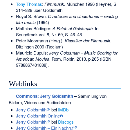
Tony Thomas
:
Filmmusik.
München 1996 (Heyne), S.
314–328 über Goldsmith
Royal S. Brown:
Overtones and Undertones – reading
film music
(1994)
Matthias Büdinger:
A Patch of Goldsmith
. In:
Soundtrack vol. 8, Nr. 69, S. 46–48
Peter Moormann (Hrsg.):
Klassiker der Filmmusik.
Ditzingen 2009 (Reclam)
Mauricio Dupuis:
Jerry Goldsmith – Music Scoring for
American Movies
, Rom, Robin, 2013, p.265 (
ISBN
9788867401888
).
Weblinks
Commons
: Jerry Goldsmith
– Sammlung von
Bildern, Videos und Audiodateien
Jerry Goldsmith
bei
IMDb
Jerry Goldsmith Online
Jerry Goldsmith
bei
Discogs
Jerry Goldsmith – Ein Nachruf