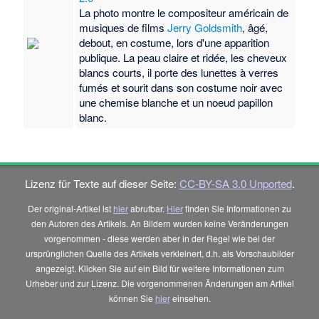
La photo montre le compositeur américain de
musiques de films
Jerry Goldsmith
, âgé,
debout, en costume, lors d'une apparition
publique. La peau claire et ridée, les cheveux
blancs courts, il porte des lunettes à verres
fumés et sourit dans son costume noir avec
une chemise blanche et un noeud papillon
blanc.
Lizenz für Texte auf dieser Seite:
CC-BY-SA 3.0 Unported
.
Der original-Artikel ist
hier
abrufbar.
Hier
finden Sie Informationen zu
den Autoren des Artikels. An Bildern wurden keine Veränderungen
vorgenommen - diese werden aber in der Regel wie bei der
ursprünglichen Quelle des Artikels verkleinert, d.h. als Vorschaubilder
angezeigt. Klicken Sie auf ein Bild für weitere Informationen zum
Urheber und zur Lizenz. Die vorgenommenen Änderungen am Artikel
können Sie
hier
einsehen.