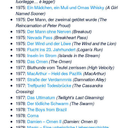
fuorilegge… è legge!)
1975:
Ein Mädchen, ein Muli und Omas Whisky
(A Girl
Named Sooner)
1975: Der Mann, der zweimal getötet wurde
(The
Reincarnation of Peter Proud)
1975:
Der Mann ohne Nerven
(Breakout)
1975:
Nevada Pass
(Breakheart Pass)
1975:
Der Wind und der Löwe
(The Wind and the Lion)
1976:
Flucht ins 23. Jahrhundert
(Logan’s Run)
1976:
Inseln im Strom
(Islands in the Stream)
1976:
Das Omen
(The Omen)
1977: Bluthunde vom Teufel zerrissen
(High Velocity)
1977:
MacArthur – Held des Pazifik
(MacArthur)
1977:
Straße der Verdammnis
(Damnation Alley)
1977:
Treffpunkt Todesbrücke
(The Cassandra
Crossing)
1977:
Das Ultimatum
(Twilight’s Last Gleaming)
1978:
Der tödliche Schwarm
(The Swarm)
1978:
The Boys from Brazil
1978:
Coma
1978:
Damien – Omen II
(Damien: Omen II)
1978:
Magic – Eine unheimliche Liebesgeschichte