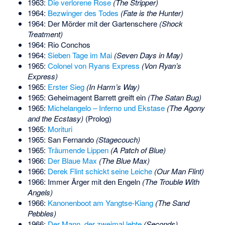
1963:
Die verlorene Rose
(The Stripper)
1964:
Bezwinger des Todes
(Fate is the Hunter)
1964: Der Mörder mit der Gartenschere
(Shock
Treatment)
1964: Rio Conchos
1964:
Sieben Tage im Mai
(Seven Days in May)
1965:
Colonel von Ryans Express
(Von Ryan’s
Express)
1965:
Erster Sieg
(In Harm’s Way)
1965: Geheimagent Barrett greift ein
(The Satan Bug)
1965:
Michelangelo – Inferno und Ekstase
(The Agony
and the Ecstasy)
(Prolog)
1965:
Morituri
1965: San Fernando
(Stagecouch)
1965:
Träumende Lippen
(A Patch of Blue)
1966:
Der Blaue Max
(The Blue Max)
1966:
Derek Flint schickt seine Leiche
(Our Man Flint)
1966: Immer Ärger mit den Engeln
(The Trouble With
Angels)
1966:
Kanonenboot am Yangtse-Kiang
(The Sand
Pebbles)
1966:
Der Mann, der zweimal lebte
(Seconds)