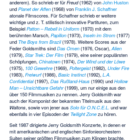
anderem). So schrieb er für
Freud
(1962) von
John Huston
und
Planet der Affen
(1968) von
Franklin J. Schaffner
atonale Filmscores. Für Schaffner schrieb er weitere
wichtige und z. T. stilistisch innovative Partituren, zum
Beispiel
Patton – Rebell in Uniform
(1970) mit dem
berühmten Marsch,
Papillon
(1973),
Inseln im Strom
(1977)
und
The Boys from Brazil
(1978). Weitere Scores aus der
Feder Goldsmiths sind
Das Omen
(1976, Oscar),
Alien
(1979),
Star Trek: Der Film
(1979), eine seiner populärsten
Schöpfungen,
Chinatown
(1974),
Der Wind und der Löwe
(1975),
100 Gewehre
(1969),
Poltergeist
(1982),
Under Fire
(1983),
Freiwurf
(1986),
Basic Instinct
(1992),
L.A.
Confidential
(1997),
Das Rußland-Haus
(1990) und
Hollow
Man – Unsichtbare Gefahr
(1999), um nur einige aus den
über 150 Filmmusiken zu nennen. Jerry Goldsmith war
auch der Komponist der bekannten Titelmusik aus den
Waltons
, sowie von jener aus
Solo für O.N.C.E.L.
und war
ebenfalls in vier Episoden der
Twilight Zone
zu hören.
Seit 1987 dirigierte Jerry Goldsmith Konzerte, in denen er
mit amerikanischen und englischen Sinfonieorchestern
Suiten seiner größten Filmmusiken zum Klingen brachte.