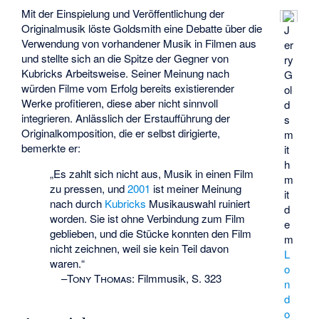
Mit der Einspielung und Veröffentlichung der
Originalmusik löste Goldsmith eine Debatte über die
J
Verwendung von vorhandener Musik in Filmen aus
er
und stellte sich an die Spitze der Gegner von
ry
Kubricks Arbeitsweise. Seiner Meinung nach
G
würden Filme vom Erfolg bereits existierender
ol
Werke profitieren, diese aber nicht sinnvoll
d
integrieren. Anlässlich der Erstaufführung der
s
Originalkomposition, die er selbst dirigierte,
m
bemerkte er:
it
h
„Es zahlt sich nicht aus, Musik in einen Film
m
zu pressen, und
2001
ist meiner Meinung
it
nach durch
Kubricks
Musikauswahl ruiniert
d
worden. Sie ist ohne Verbindung zum Film
e
geblieben, und die Stücke konnten den Film
m
nicht zeichnen, weil sie kein Teil davon
L
waren.“
o
–
Tony Thomas
:
Filmmusik, S. 323
n
d
o