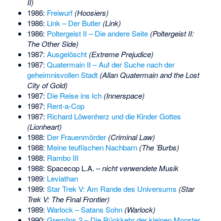
II)
1986:
Freiwurf
(Hoosiers)
1986:
Link – Der Butler
(Link)
1986:
Poltergeist II – Die andere Seite
(Poltergeist II:
The Other Side)
1987:
Ausgelöscht
(Extreme Prejudice)
1987:
Quatermain II – Auf der Suche nach der
geheimnisvollen Stadt
(Allan Quatermain and the Lost
City of Gold)
1987:
Die Reise ins Ich
(Innerspace)
1987:
Rent-a-Cop
1987:
Richard Löwenherz und die Kinder Gottes
(Lionheart)
1988:
Der Frauenmörder
(Criminal Law)
1988:
Meine teuflischen Nachbarn
(The ’Burbs)
1988:
Rambo III
1988: Spacecop L.A. –
nicht verwendete Musik
1989:
Leviathan
1989:
Star Trek V: Am Rande des Universums
(Star
Trek V: The Final Frontier)
1989:
Warlock – Satans Sohn
(Warlock)
1990:
Gremlins 2 – Die Rückkehr der kleinen Monster