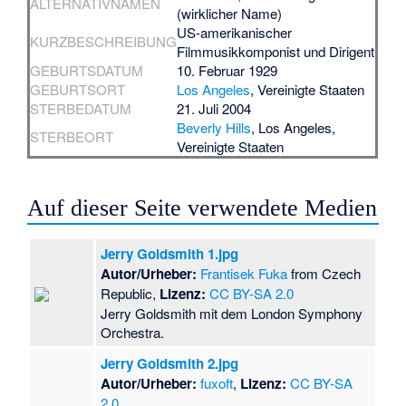
ALTERNATIVNAMEN
(wirklicher Name)
US-amerikanischer
KURZBESCHREIBUNG
Filmmusikkomponist und Dirigent
GEBURTSDATUM
10. Februar 1929
GEBURTSORT
Los Angeles
, Vereinigte Staaten
STERBEDATUM
21. Juli 2004
Beverly Hills
, Los Angeles,
STERBEORT
Vereinigte Staaten
Auf dieser Seite verwendete Medien
Jerry Goldsmith 1.jpg
Autor/Urheber:
Frantisek Fuka
from Czech
Republic,
Lizenz:
CC BY-SA 2.0
Jerry Goldsmith mit dem London Symphony
Orchestra.
Jerry Goldsmith 2.jpg
Autor/Urheber:
fuxoft
,
Lizenz:
CC BY-SA
2.0