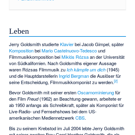
Leben
Jerry Goldsmith studierte
Klavier
bei
Jacob Gimpel
, später
Komposition
bei
Mario Castelnuovo-Tedesco
und
Filmmusikkomposition bei
Miklós Rózsa
an der
Universität
von Südkalifornien
. Nach Goldsmiths eigener Aussage
waren Rózsas Filmmusik zu
Ich kämpfe um dich
(1945)
und die Hauptdarstellerin
Ingrid Bergman
die Auslöser für
[
2
]
seine Entscheidung, Filmmusikkomponist zu werden.
Bevor Goldsmith mit seiner ersten
Oscarnominierung
für
den Film
Freud
(1962) an Beachtung gewann, arbeitete er
ab 1950 anfangs als Schreibkraft, später als Komponist für
Live-Radio- und Fernsehshows bei dem US-
amerikanischen Mediennetzwerk
CBS
.
Bis zu seinem Krebstod im Juli 2004 lebte Jerry Goldsmith
mit seiner zweiten Frau
Carol Heather Goldsmith
, die als