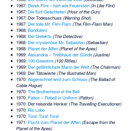
1967:
Derek Flint – hart wie Feuerstein
(In Like Flint)
1967:
Die fünf Geächteten
(Hour of the Gun)
1967: Der Todesschuss
(Warning Shot)
1967:
Der tolle Mr. Flim-Flam
(The Flim-Flam Man)
1968:
Bandolero
1968:
Der Detektiv
(The Detective)
1968:
Der mysteriöse Mr. Sebastian
(Sebastian)
1968:
Planet der Affen
(Planet of the Apes)
1969:
Alexandria – Treibhaus der Sünde
(Justine)
1969:
100 Gewehre
(100 Rifles)
1969:
Der gefährlichste Mann der Welt
(The Chairman)
1969: Der Tätowierte
(The Illustrated Man)
1970:
Abgerechnet wird zum Schluss
(The Ballad of
Cable Hogue)
1970:
The Brotherhood of the Bell
1970:
Patton – Rebell in Uniform
(Patton)
1970: Der reisende Henker
(The Travelling Executioner)
1970:
Rio Lobo
1970:
Tora! Tora! Tora!
1971:
Flucht vom Planet der Affen
(Escape from the
Planet of the Apes)