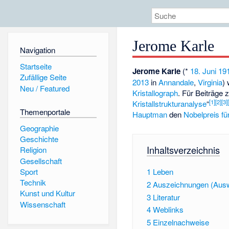
Jerome Karle
Navigation
Startseite
Jerome Karle
(*
18. Juni
19
Zufällige Seite
2013
in
Annandale
,
Virginia
)
Neu / Featured
Kristallograph
. Für Beiträge 
[
1
]
[
2
]
[
3
]
Kristallstrukturanalyse
“
Themenportale
Hauptman
den
Nobelpreis f
Geographie
Geschichte
Inhaltsverzeichnis
Religion
Gesellschaft
Sport
1
Leben
Technik
2
Auszeichnungen (Aus
Kunst und Kultur
3
Literatur
Wissenschaft
4
Weblinks
5
Einzelnachweise