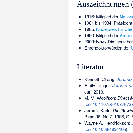
Auszeichnungen 
1976: Mitglied der
Nation
1981 bis 1984: Präsident 
1985:
Nobelpreis für Ch
1990: Mitglied der
Americ
2009:
Navy Distinguished
Ehrendoktorwürden der
U
Literatur
Kenneth Chang:
Jerome K
Emily Langer:
Jerome Kar
Juni 2013.
M. M. Woolfson:
Direct M
(
doi:10.1107/S01087673
Jerome Karle:
Die Gewin
Band 98, Nr. 7, 1986, S.
Wayne A. Hendrickson:
(
doi:10.1038/499410a
).