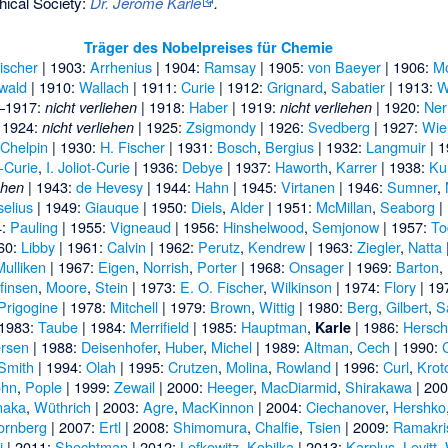
hical Society:
Dr. Jerome Karle
.
Träger des Nobelpreises für Chemie
ischer
| 1903:
Arrhenius
| 1904:
Ramsay
| 1905:
von Baeyer
| 1906:
M
wald
| 1910:
Wallach
| 1911:
Curie
| 1912:
Grignard
,
Sabatier
| 1913:
W
–1917:
| 1918:
Haber
| 1919:
| 1920:
Ner
nicht verliehen
nicht verliehen
 1924:
| 1925:
Zsigmondy
| 1926:
Svedberg
| 1927:
Wie
nicht verliehen
-Chelpin
| 1930:
H. Fischer
| 1931:
Bosch
,
Bergius
| 1932:
Langmuir
| 
t-Curie
,
I. Joliot-Curie
| 1936:
Debye
| 1937:
Haworth
,
Karrer
| 1938:
Ku
| 1943:
de Hevesy
| 1944:
Hahn
| 1945:
Virtanen
| 1946:
Sumner
,
ehen
selius
| 1949:
Giauque
| 1950:
Diels
,
Alder
| 1951:
McMillan
,
Seaborg
|
4:
Pauling
| 1955:
Vigneaud
| 1956:
Hinshelwood
,
Semjonow
| 1957:
To
60:
Libby
| 1961:
Calvin
| 1962:
Perutz
,
Kendrew
| 1963:
Ziegler
,
Natta
Mulliken
| 1967:
Eigen
,
Norrish
,
Porter
| 1968:
Onsager
| 1969:
Barton
,
finsen
,
Moore
,
Stein
| 1973:
E. O. Fischer
,
Wilkinson
| 1974:
Flory
| 19
Prigogine
| 1978:
Mitchell
| 1979:
Brown
,
Wittig
| 1980:
Berg
,
Gilbert
,
S
 1983:
Taube
| 1984:
Merrifield
| 1985:
Hauptman
,
| 1986:
Hersc
Karle
rsen
| 1988:
Deisenhofer
,
Huber
,
Michel
| 1989:
Altman
,
Cech
| 1990:
Smith
| 1994:
Olah
| 1995:
Crutzen
,
Molina
,
Rowland
| 1996:
Curl
,
Krot
hn
,
Pople
| 1999:
Zewail
| 2000:
Heeger
,
MacDiarmid
,
Shirakawa
| 20
naka
,
Wüthrich
| 2003:
Agre
,
MacKinnon
| 2004:
Ciechanover
,
Hershko
ornberg
| 2007:
Ertl
| 2008:
Shimomura
,
Chalfie
,
Tsien
| 2009:
Ramakri
i
| 2011:
Shechtman
| 2012:
Lefkowitz
,
Kobilka
| 2013:
Karplus
,
Levitt
,