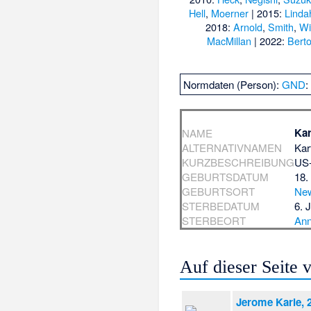
Hell
,
Moerner
| 2015:
Linda
2018:
Arnold
,
Smith
,
Wi
MacMillan
| 2022:
Berto
Normdaten (Person):
GND
Kar
NAME
ALTERNATIVNAMEN
Kar
KURZBESCHREIBUNG
US-
GEBURTSDATUM
18.
GEBURTSORT
New
STERBEDATUM
6. 
STERBEORT
Ann
Auf dieser Seite
Jerome Karle, 