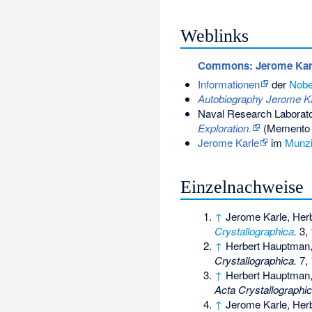
Weblinks
Commons
: Jerome Kar
Informationen
der
Nobel
Autobiography Jerome K
Naval Research Laborato
Exploration.
(
Memento
Jerome Karle
im
Munzi
Einzelnachweise
↑
Jerome Karle, Her
Crystallographica
.
3, 
↑
Herbert Hauptman,
Crystallographica.
7, 
↑
Herbert Hauptman,
Acta Crystallographic
↑
Jerome Karle, Her