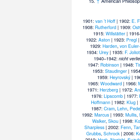
↑
American Philosop
1901:
van ’t Hoff
| 1902:
E. F
1908:
Rutherford
| 1909:
Ost
1915:
Willstätter
| 1916
1922:
Aston
| 1923:
Pregl
|
1929:
Harden
,
von Euler
1934:
Urey
| 1935:
F. Jolio
1940–1942:
nicht verli
1947:
Robinson
| 1948:
Ti
1953:
Staudinger
| 195
1959:
Heyrovský
| 19
1965:
Woodward
| 1966:
1971:
Herzberg
| 1972:
An
1976:
Lipscomb
| 1977:
Hoffmann
| 1982:
Klug
|
1987:
Cram
,
Lehn
,
Pede
1992:
Marcus
| 1993:
Mullis
,
Walker
,
Skou
| 1998:
Ko
Sharpless
| 2002:
Fenn
,
Ta
Grubbs
,
Schrock
| 2006:
K
2010:
Heck
,
Negishi
,
Suzuk