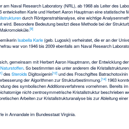
 er am
Naval Research Laboratory
(NRL), ab 1968 als Leiter des Labor
entwickelten Karle und Herbert Aaron Hauptman eine statistische 
allstrukturen
durch Röntgenstrahlanalyse, eine wichtige Analysenmetho
t wird. Besondere Bedeutung besitzt diese Methode bei der Strukt
[
9
]
 Makromoleküle.
hemikerin
Isabella Karle
(geb. Lugoski) verheiratet, die er an der Univ
Ehefrau war von 1946 bis 2009 ebenfalls am Naval Research Laborator
sich, gemeinsam mit Herbert Aaron Hauptmann, der Entwicklung der
n
Naturstoffen
. So bestimmten sie unter anderem die Kristallstrukture
1
]
[
12
]
des
Steroids
Digitoxigenin
und des Froschgiftes Batrachotoxinin
[
14
]
Verbesserung der Algorithmen zur Strukturbestimmung.
1963 konnte
ndung des symbolischen Additionsverfahrens vornehmen. Bereits im
eichatomige nicht-zentrosymmetrische Kristallstruktur beschrieben w
oretischen Arbeiten zur Kristallstrukturanalyse bis zur Ableitung einer 
le in Annandale im Bundesstaat Virginia.