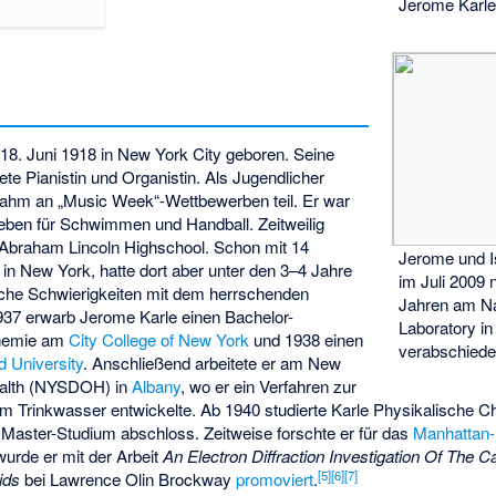
Jerome Karle
8. Juni 1918 in New York City geboren. Seine
te Pianistin und Organistin. Als Jugendlicher
 nahm an „Music Week“-Wettbewerben teil. Er war
rlieben für Schwimmen und Handball. Zeitweilig
 Abraham Lincoln Highschool. Schon mit 14
Jerome und I
 in New York, hatte dort aber unter den 3–4 Jahre
im Juli 2009
liche Schwierigkeiten mit dem herrschenden
Jahren am
N
937 erwarb Jerome Karle einen Bachelor-
Laboratory
in
Chemie am
City College of New York
und 1938 einen
verabschiede
d University
. Anschließend arbeitete er am
New
alth
(NYSDOH) in
Albany
, wo er ein Verfahren zur
m Trinkwasser entwickelte. Ab 1940 studierte Karle Physikalische 
 Master-Studium abschloss. Zeitweise forschte er für das
Manhattan-
wurde er mit der Arbeit
An Electron Diffraction Investigation Of The 
[
5
]
[
6
]
[
7
]
ids
bei
Lawrence Olin Brockway
promoviert
.