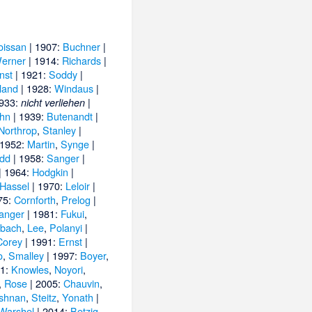
oissan
| 1907:
Buchner
|
erner
| 1914:
Richards
|
nst
| 1921:
Soddy
|
land
| 1928:
Windaus
|
1933:
|
nicht verliehen
hn
| 1939:
Butenandt
|
Northrop
,
Stanley
|
 1952:
Martin
,
Synge
|
dd
| 1958:
Sanger
|
| 1964:
Hodgkin
|
Hassel
| 1970:
Leloir
|
75:
Cornforth
,
Prelog
|
anger
| 1981:
Fukui
,
hbach
,
Lee
,
Polanyi
|
Corey
| 1991:
Ernst
|
o
,
Smalley
| 1997:
Boyer
,
01:
Knowles
,
Noyori
,
,
Rose
| 2005:
Chauvin
,
shnan
,
Steitz
,
Yonath
|
Warshel
| 2014:
Betzig
,