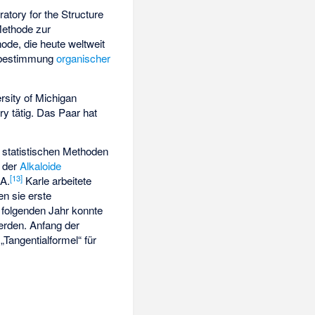
atory for the Structure
Methode zur
de, die heute weltweit
urbestimmung
organischer
ersity of Michigan
y tätig. Das Paar hat
 statistischen Methoden
n der
Alkaloide
[
13
]
 A.
Karle arbeitete
n sie erste
 folgenden Jahr konnte
erden. Anfang der
„Tangentialformel“ für