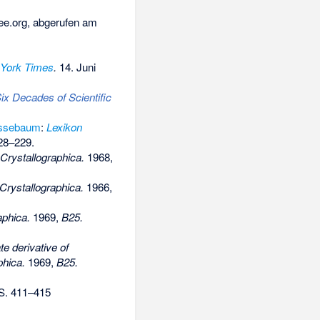
ee.org, abgerufen am
York Times
.
14. Juni
ix Decades of Scientific
assebaum
:
Lexikon
228–229.
Crystallographica.
1968,
Crystallographica.
1966,
aphica.
1969,
B25.
e derivative of
phica.
1969,
B25.
S. 411–415