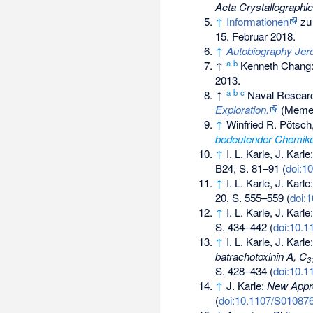
Acta Crystallographic
↑
Informationen
zu
15. Februar 2018.
↑
Autobiography Jer
a
b
↑
Kenneth Chang
2013.
a
b
c
↑
Naval Researc
Exploration.
(
Meme
↑
Winfried R. Pötsch
bedeutender Chemik
↑
I. L. Karle, J. Karle
B24, S. 81–91 (
doi:1
↑
I. L. Karle, J. Karle
20, S. 555–559 (
doi:
↑
I. L. Karle, J. Karle
S. 434–442 (
doi:10.
↑
I. L. Karle, J. Karle
batrachotoxinin A, C
3
S. 428–434 (
doi:10.
↑
J. Karle:
New Appro
(
doi:10.1107/S01087