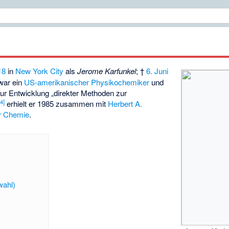
18
in
New York City
als
Jerome Karfunkel
; †
6. Juni
 war ein
US-amerikanischer
Physikochemiker
und
zur Entwicklung „direkter Methoden zur
[
4
]
erhielt er 1985 zusammen mit
Herbert A.
ür Chemie
.
wahl)