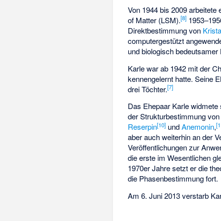
Von 1944 bis 2009 arbeitete
[
8
]
of Matter (LSM).
1953–1956 
Direktbestimmung von
Krist
computergestützt angewende
und biologisch bedeutsamer
Karle war ab 1942 mit der C
kennengelernt hatte. Seine 
[
7
]
drei Töchter.
Das Ehepaar Karle widmete 
der Strukturbestimmung vo
[
10
]
[
1
Reserpin
und
Anemonin
,
aber auch weiterhin an der 
Veröffentlichungen zur Anwe
die erste im Wesentlichen gl
1970er Jahre setzt er die the
die Phasenbestimmung fort.
Am 6. Juni 2013 verstarb Kar