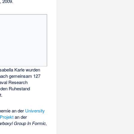
, 2009.
sabella Karle wurden
 nach gemeinsam 127
aval Research
 den Ruhestand
t.
Chemie an der
University
Projekt
an der
Carboxyl Group In Formic,