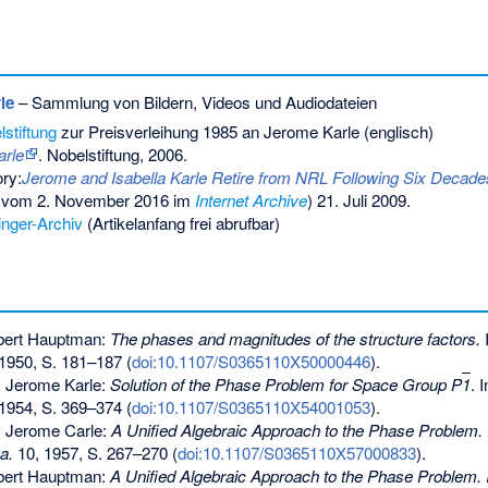
le
– Sammlung von Bildern, Videos und Audiodateien
stiftung
zur Preisverleihung 1985 an Jerome Karle (englisch)
arle
. Nobelstiftung, 2006.
ry:
Jerome and Isabella Karle Retire from NRL Following Six Decades 
vom 2. November 2016 im
Internet Archive
) 21. Juli 2009.
nger-Archiv
(Artikelanfang frei abrufbar)
bert Hauptman:
The phases and magnitudes of the structure factors.
1950, S. 181–187 (
doi:10.1107/S0365110X50000446
).
 Jerome Karle:
Solution of the Phase Problem for Space Group P
1
. 
1954, S. 369–374 (
doi:10.1107/S0365110X54001053
).
 Jerome Carle:
A Unified Algebraic Approach to the Phase Problem.
a.
10, 1957, S. 267–270 (
doi:10.1107/S0365110X57000833
).
bert Hauptman:
A Unified Algebraic Approach to the Phase Problem. 