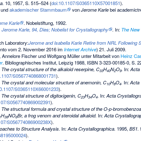
a.
10, 1957, S. 515–524 (
doi:10.1107/S0365110X57001851
).
 und
akademischer Stammbaum
von
Jerome Karle
bei academictr
ome Karle
. Nobelstiftung, 1992.
:
Jerome Karle, 94, Dies; Nobelist for Crystallography
.
In:
The New 
h Laboratory:
Jerome and Isabella Karle Retire from NRL Following S
nto
vom 2. November 2016 im
Internet Archive
) 21. Juli 2009.
, Annelore Fischer und Wolfgang Müller unter Mitarbeit von
Heinz C
er
. Bibliographisches Institut, Leipzig 1988,
ISBN 3-323-00185-0
, S. 
:
The crystal structure of the alkaloid reserpine, C
H
N
O
.
In:
Acta 
33
40
2
9
0.1107/S0567740868001731
).
:
The crystal and molecular structure of anemonin, C
H
O
.
In:
Acta 
10
8
4
10.1107/S0365110X66001233
).
:
The crystal structure of digitoxigenin, C
H
O
.
In:
Acta Crystallogr
23
34
4
1107/S0567740869002391
).
:
The structural formula and crystal structure of the O-p-bromobenzoat
H
NO
Br, a frog venom and steroidal alkaloid.
In:
Acta Crystallogra
1
38
6
1107/S056774086900238X
).
aches to Structure Analysis.
In:
Acta Crystallographica.
1995,
B51.
68195000024
).