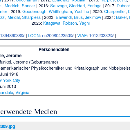
hl
,
Modrich
,
Sancar
| 2016:
Sauvage
,
Stoddart
,
Feringa
| 2017:
Duboc
nter
| 2019:
Goodenough
,
Whittingham
,
Yoshino
| 2020:
Charpentier
,
zzi
,
Meldal
,
Sharpless
| 2023:
Bawendi
,
Brus
,
Jekimow
| 2024:
Baker
,
2025:
Kitagawa
,
Robson
,
Yaghi
:
139486038
|
LCCN
:
no2008042350
|
VIAF
:
101220332
|
Personendaten
le, Jerome
funkel, Jerome (Geburtsname)
amerikanischer Physikochemiker und Kristallograph und Nobelpreist
 Juni 1918
 York City
Juni 2013
andale
,
Virginia
 verwendete Medien
2009.jpg