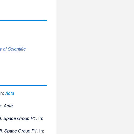
of Scientific
In:
Acta
In:
Acta
 I. Space Group P
1
. In:
II. Space Group P1.
In: