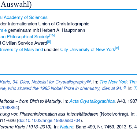
(Auswahl)
al Academy of Sciences
der Internationalen Union of Christallographie
emie
gemeinsam mit Herbert A. Hauptmann
[
15
]
an Philosophical Society
[
8
]
 Civilian Service Award
[
8
]
niversity of Maryland
und der
City University of New York
arle, 94, Dies; Nobelist for Crystallography
.
In:
The New York Tim
le, who shared the 1985 Nobel Prize in chemistry, dies at 94.
In:
T
ethods – from Birth to Maturity.
In:
Acta Crystallographica
.
A43, 1987
87098854
).
nung von Phaseninformation aus Intensitätsdaten
(Nobelvortrag). In:
 611–626 (
doi:10.1002/ange.19860980704
).
Jerome Karle (1918–2013).
In:
Nature
.
Band 499, Nr. 7459, 2013, S. 4