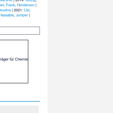
het
,
Frank
,
Henderson
|
Doudna
| 2021:
List
,
Hassabis
,
Jumper
|
räger für Chemie