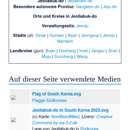
|
Jeollanam-do
Jeollabuk-do
Gangwon-do
|
Jeju-do
Besondere autonome Provinz:
Orte und Kreise in
Jeollabuk-do
Jeonju
Verwaltungssitz:
(
):
Gimje
|
Gunsan
|
Iksan
|
Jeongeup
|
Jeonju
|
Städte
si
Namwon
(
):
Buan
|
Gochang
|
Imsil
|
Jangsu
|
Jinan
|
Landkreise
gun
Muju
|
Sunchang
|
Wanju
Auf dieser Seite verwendete Medien
Flag of South Korea.svg
Flagge Südkoreas
Jeollabuk-do in South Korea 2023.svg
(c)
Karte:
NordNordWest
, Lizenz:
Creative
Commons by-sa-3.0 de
Lage von Jeollabuk-do in
Südkorea