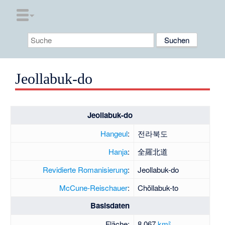
Jeollabuk-do
Jeollabuk-do
Hangeul
:
전라북도
Hanja
:
全羅北道
Revidierte Romanisierung
:
Jeollabuk-do
McCune-Reischauer
:
Chŏllabuk-to
Basisdaten
Fläche:
8.067
km²