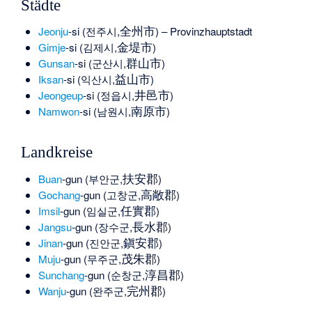
Städte
全州市
Jeonju
-si (
전주시
,
) – Provinzhauptstadt
金堤市
Gimje
-si (
김제시
,
)
群山市
Gunsan
-si (
군산시
,
)
益山市
Iksan
-si (
익산시
,
)
井邑市
Jeongeup
-si (
정읍시
,
)
南原市
Namwon
-si (
남원시
,
)
Landkreise
扶安郡
Buan
-gun (
부안군
,
)
高敞郡
Gochang
-gun (
고창군
,
)
任實郡
Imsil
-gun (
임실군
,
)
長水郡
Jangsu
-gun (
장수군
,
)
鎭安郡
Jinan
-gun (
진안군
,
)
茂朱郡
Muju
-gun (
무주군
,
)
淳昌郡
Sunchang
-gun (
순창군
,
)
完州郡
Wanju
-gun (
완주군
,
)