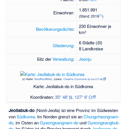
1.851.991
Einwohner:
[1]
(Stand: 2019
)
230 Einwohner je
Bevölkerungsdichte
:
km²
6 Städte (
Si
)
Gliederung
:
8 Landkreise
Sitz der
Verwaltung
:
Jeonju
(c)
Karte:
NordNordWest
, Lizenz:
Creative Commons by-sa-3.0 de
Karte: Jeollabuk-do in Südkorea
Koordinaten:
35° 48′
N
,
127° 6′
O
Jeollabuk-do
(Nord-Jeolla) ist eine Provinz im Südwesten
von
Südkorea
. Im Norden grenzt sie an
Chungcheongnam-
do
, im Osten an
Gyeongsangnam-do
und
Gyeongsangbuk-
do
. Im Süden ist die Provinz begrenzt durch
Jeollanam-do
,