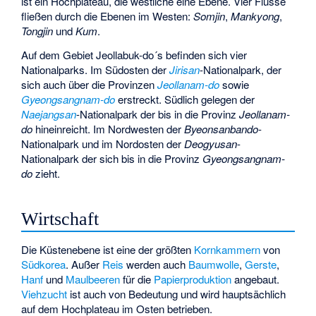
ist ein Hochplateau, die westliche eine Ebene. Vier Flüsse
fließen durch die Ebenen im Westen:
Somjin
,
Mankyong
,
Tongjin
und
Kum
.
Auf dem Gebiet Jeollabuk-do´s befinden sich vier
Nationalparks. Im Südosten der
Jirisan
-Nationalpark, der
sich auch über die Provinzen
Jeollanam-do
sowie
Gyeongsangnam-do
erstreckt. Südlich gelegen der
Naejangsan
-Nationalpark der bis in die Provinz
Jeollanam-
do
hineinreicht. Im Nordwesten der
Byeonsanbando
-
Nationalpark und im Nordosten der
Deogyusan
-
Nationalpark der sich bis in die Provinz
Gyeongsangnam-
do
zieht.
Wirtschaft
Die Küstenebene ist eine der größten
Kornkammern
von
Südkorea
. Außer
Reis
werden auch
Baumwolle
,
Gerste
,
Hanf
und
Maulbeeren
für die
Papierproduktion
angebaut.
Viehzucht
ist auch von Bedeutung und wird hauptsächlich
auf dem Hochplateau im Osten betrieben.