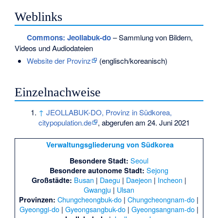
Weblinks
Commons
: Jeollabuk-do
– Sammlung von Bildern,
Videos und Audiodateien
Website der Provinz
(englisch/koreanisch)
Einzelnachweise
↑
JEOLLABUK-DO, Provinz in Südkorea,
citypopulation.de
, abgerufen am 24. Juni 2021
Verwaltungsgliederung von Südkorea
Seoul
Besondere Stadt:
Sejong
Besondere autonome Stadt:
Busan
|
Daegu
|
Daejeon
|
Incheon
|
Großstädte:
Gwangju
|
Ulsan
Chungcheongbuk-do
|
Chungcheongnam-do
|
Provinzen:
Gyeonggi-do
|
Gyeongsangbuk-do
|
Gyeongsangnam-do
|