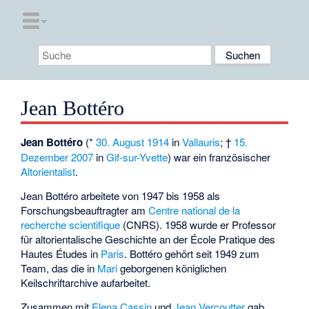
Jean Bottéro
Jean Bottéro
(*
30. August
1914
in
Vallauris
; †
15.
Dezember
2007
in
Gif-sur-Yvette
) war ein französischer
Altorientalist
.
Jean Bottéro arbeitete von 1947 bis 1958 als
Forschungsbeauftragter am
Centre national de la
recherche scientifique
(CNRS). 1958 wurde er Professor
für altorientalische Geschichte an der
École Pratique des
Hautes Études
in
Paris
. Bottéro gehört seit 1949 zum
Team, das die in
Mari
geborgenen königlichen
Keilschriftarchive aufarbeitet.
Zusammen mit
Elena Cassin
und
Jean Vercoutter
gab