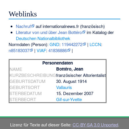
Weblinks
Nachruf
auf internationalnews.fr (französisch)
Literatur von und über Jean Bottéro
im Katalog der
Deutschen Nationalbibliothek
Normdaten (Person):
GND
:
119442272
|
LCCN
:
n85183037
|
VIAF
:
41836886
|
Personendaten
Bottéro, Jean
NAME
KURZBESCHREIBUNG
französischer Altorientalist
GEBURTSDATUM
30. August 1914
GEBURTSORT
Vallauris
STERBEDATUM
15. Dezember 2007
STERBEORT
Gif-sur-Yvette
Lizenz für Texte auf dieser Seite:
CC-BY-SA 3.0 Unported
.