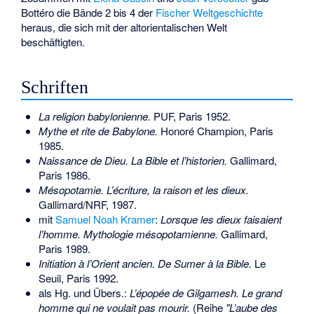
Bottéro die Bände 2 bis 4 der
Fischer Weltgeschichte
heraus, die sich mit der altorientalischen Welt
beschäftigten.
Schriften
La religion babylonienne.
PUF, Paris 1952.
Mythe et rite de Babylone.
Honoré Champion, Paris
1985.
Naissance de Dieu. La Bible et l’historien.
Gallimard,
Paris 1986.
Mésopotamie. L’écriture, la raison et les dieux.
Gallimard/NRF, 1987.
mit
Samuel Noah Kramer
:
Lorsque les dieux faisaient
l’homme. Mythologie mésopotamienne.
Gallimard,
Paris 1989.
Initiation à l’Orient ancien. De Sumer à la Bible.
Le
Seuil, Paris 1992.
als Hg. und Übers.:
L’épopée de Gilgamesh. Le grand
homme qui ne voulait pas mourir.
(Reihe
"L’aube des