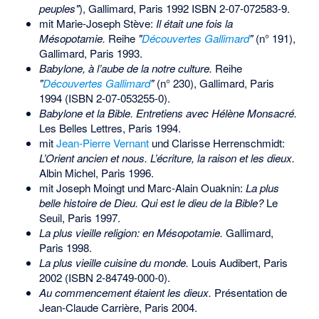
peuples"
), Gallimard, Paris 1992
ISBN 2-07-072583-9
.
mit Marie-Joseph Stève:
Il était une fois la
Mésopotamie.
Reihe
"
Découvertes Gallimard
"
(n° 191),
Gallimard, Paris 1993.
Babylone, à l’aube de la notre culture.
Reihe
"
Découvertes Gallimard
"
(n° 230), Gallimard, Paris
1994 (
ISBN 2-07-053255-0
).
Babylone et la Bible. Entretiens avec Hélène Monsacré.
Les Belles Lettres, Paris 1994.
mit
Jean-Pierre Vernant
und Clarisse Herrenschmidt:
L’Orient ancien et nous. L’écriture, la raison et les dieux.
Albin Michel, Paris 1996.
mit Joseph Moingt und Marc-Alain Ouaknin:
La plus
belle histoire de Dieu. Qui est le dieu de la Bible?
Le
Seuil, Paris 1997.
La plus vieille religion: en Mésopotamie.
Gallimard,
Paris 1998.
La plus vieille cuisine du monde.
Louis Audibert, Paris
2002 (
ISBN 2-84749-000-0
).
Au commencement étaient les dieux.
Présentation de
Jean-Claude Carrière, Paris 2004.