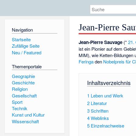
Jean-Pierre Sa
Navigation
Startseite
Jean-Pierre Sauvage
(*
21.
Zufällige Seite
ist ein Pionier auf dem Gebi
Neu / Featured
MIM), wie Ketten-Bildungen u
Feringa
den
Nobelpreis für 
Themenportale
Geographie
Inhaltsverzeichnis
Geschichte
Religion
Gesellschaft
1
Leben und Werk
Sport
2
Literatur
Technik
3
Schriften
Kunst und Kultur
4
Weblinks
Wissenschaft
5
Einzelnachweise