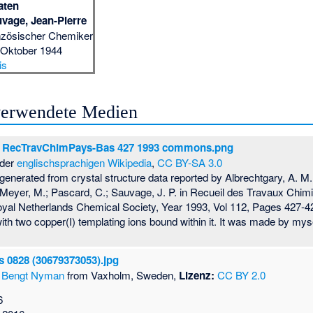
aten
vage, Jean-Pierre
nzösischer Chemiker
 Oktober 1944
is
 verwendete Medien
t RecTravChimPays-Bas 427 1993 commons.png
der
englischsprachigen Wikipedia
,
CC BY-SA 3.0
e generated from crystal structure data reported by Albrechtgary, A. M
; Meyer, M.; Pascard, C.; Sauvage, J. P. in Recueil des Travaux Chi
oyal Netherlands Chemical Society, Year 1993, Vol 112, Pages 427-4
ith two copper(I) templating ions bound within it. It was made by myse
s 0828 (30679373053).jpg
Bengt Nyman
from Vaxholm, Sweden,
Lizenz:
CC BY 2.0
6