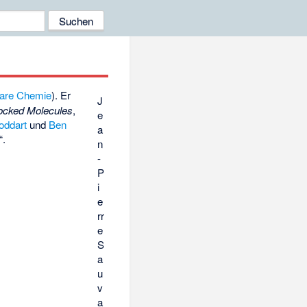
are Chemie
). Er
J
locked Molecules
,
e
oddart
und
Ben
a
“.
n
-
P
i
e
rr
e
S
a
u
v
a