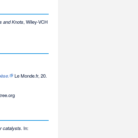
s and Knots
, Wiley-VCH
hèse.
Le Monde.fr, 20.
ree.org
 catalysts.
In: