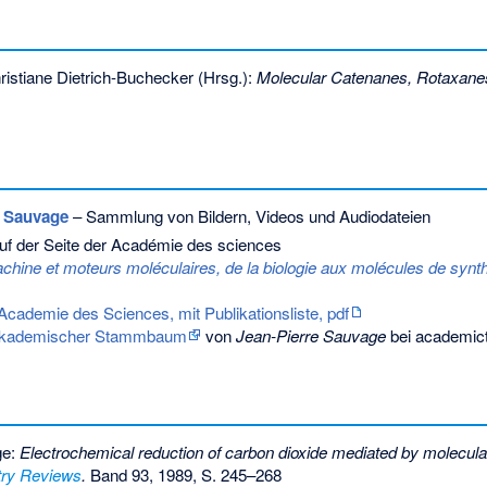
istiane Dietrich-Buchecker (Hrsg.):
Molecular Catenanes, Rotaxane
e Sauvage
– Sammlung von Bildern, Videos und Audiodateien
uf der Seite der Académie des sciences
hine et moteurs moléculaires, de la biologie aux molécules de synt
Academie des Sciences, mit Publikationsliste, pdf
kademischer Stammbaum
von
Jean-Pierre Sauvage
bei academict
ge:
Electrochemical reduction of carbon dioxide mediated by molecular
try Reviews
.
Band 93, 1989, S. 245–268