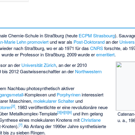
onale Chemie-Schule in Straßburg (heute
ECPM Strasbourg
). Sauvag
n-Marie Lehn
promoviert
und war als
Post-Doktorand
an der
Univers
 wieder nach Straßburg, wo er ab 1971 für das
CNRS
forschte, ab 19
 wurde er Professor in Straßburg. 2009 wurde er
emeritiert
.
ssor an der
Universität Zürich
, an der er 2010
 bis 2012 Gastwissenschaftler an der
Northwestern
dem Nachbau photosynthetisch aktiver
gangsmetall
-Komplexen und
Porphyrinen
interessiert
larer Maschinen,
molekularer Schalter
und
[
2
]
otoren
. 1983 veröffentlichte er eine revolutionäre neue
[
3
]
[
4
]
[
5
]
[
6
]
über Metallkomplex-Template
und ihm gelang
Catenan
 Synthese eines molekularen Knotens mit
Christiane
u. a., 19
[
7
]
t-Knoten).
Ab Anfang der 1990er Jahre synthetisierte
t bis zu sieben Ringen.