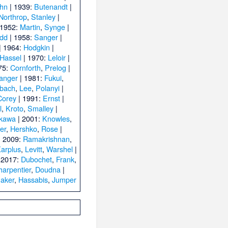
hn
| 1939:
Butenandt
|
Northrop
,
Stanley
|
 1952:
Martin
,
Synge
|
dd
| 1958:
Sanger
|
| 1964:
Hodgkin
|
Hassel
| 1970:
Leloir
|
75:
Cornforth
,
Prelog
|
anger
| 1981:
Fukui
,
bach
,
Lee
,
Polanyi
|
Corey
| 1991:
Ernst
|
l
,
Kroto
,
Smalley
|
akawa
| 2001:
Knowles
,
er
,
Hershko
,
Rose
|
| 2009:
Ramakrishnan
,
arplus
,
Levitt
,
Warshel
|
 2017:
Dubochet
,
Frank
,
harpentier
,
Doudna
|
aker
,
Hassabis
,
Jumper