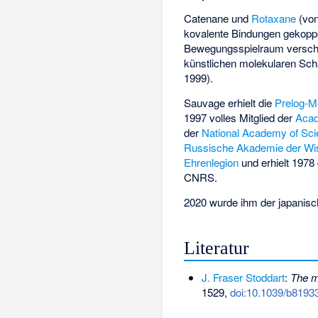
Catenane und
Rotaxane
(vo
kovalente Bindungen gekoppe
Bewegungsspielraum verscha
künstlichen molekularen Sch
1999).
Sauvage erhielt die
Prelog-Me
1997 volles Mitglied der
Acad
der
National Academy of Sc
Russische Akademie der Wi
Ehrenlegion
und erhielt 1978
CNRS.
2020 wurde ihm der japanis
Literatur
J. Fraser Stoddart
:
The m
1529,
doi:10.1039/b8193