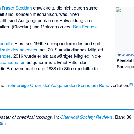
n
Fraser Stoddart
entwickelt), die nicht durch starre
lt sind, sondern mechanisch, was ihnen
fft, sind Ausgangspunkte der Entwicklung von
altern (Stoddart) und Motoren (zuerst
Ben Feringa
daille
. Er ist seit 1990 korrespondierendes und seit
émie des sciences
, seit 2019 ausländisches Mitglied
(c)
M stone
iences
. 2016 wurde er als auswärtiges Mitglied in die
Kleeblat
ssenschaften
aufgenommen. Er ist Ritter der
Sauvage 
 die Bronzemedaille und 1988 die Silbermedaille des
[
8
]
che
mehrfarbige Orden der Aufgehenden Sonne am Band
verliehen.
aster of chemical topology.
In:
Chemical Society Reviews
.
Band 38, 
36n