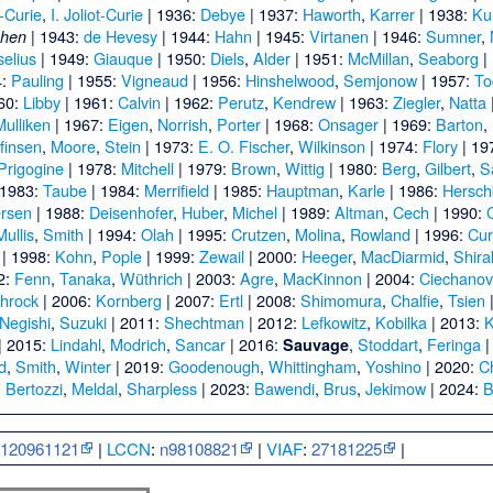
t-Curie
,
I. Joliot-Curie
| 1936:
Debye
| 1937:
Haworth
,
Karrer
| 1938:
Ku
| 1943:
de Hevesy
| 1944:
Hahn
| 1945:
Virtanen
| 1946:
Sumner
,
ehen
selius
| 1949:
Giauque
| 1950:
Diels
,
Alder
| 1951:
McMillan
,
Seaborg
|
4:
Pauling
| 1955:
Vigneaud
| 1956:
Hinshelwood
,
Semjonow
| 1957:
To
60:
Libby
| 1961:
Calvin
| 1962:
Perutz
,
Kendrew
| 1963:
Ziegler
,
Natta
Mulliken
| 1967:
Eigen
,
Norrish
,
Porter
| 1968:
Onsager
| 1969:
Barton
,
finsen
,
Moore
,
Stein
| 1973:
E. O. Fischer
,
Wilkinson
| 1974:
Flory
| 19
Prigogine
| 1978:
Mitchell
| 1979:
Brown
,
Wittig
| 1980:
Berg
,
Gilbert
,
S
 1983:
Taube
| 1984:
Merrifield
| 1985:
Hauptman
,
Karle
| 1986:
Hersch
rsen
| 1988:
Deisenhofer
,
Huber
,
Michel
| 1989:
Altman
,
Cech
| 1990:
Mullis
,
Smith
| 1994:
Olah
| 1995:
Crutzen
,
Molina
,
Rowland
| 1996:
Cur
| 1998:
Kohn
,
Pople
| 1999:
Zewail
| 2000:
Heeger
,
MacDiarmid
,
Shir
2:
Fenn
,
Tanaka
,
Wüthrich
| 2003:
Agre
,
MacKinnon
| 2004:
Ciechanov
hrock
| 2006:
Kornberg
| 2007:
Ertl
| 2008:
Shimomura
,
Chalfie
,
Tsien
Negishi
,
Suzuki
| 2011:
Shechtman
| 2012:
Lefkowitz
,
Kobilka
| 2013:
K
| 2015:
Lindahl
,
Modrich
,
Sancar
| 2016:
,
Stoddart
,
Feringa
|
Sauvage
d
,
Smith
,
Winter
| 2019:
Goodenough
,
Whittingham
,
Yoshino
| 2020:
C
:
Bertozzi
,
Meldal
,
Sharpless
| 2023:
Bawendi
,
Brus
,
Jekimow
| 2024:
B
:
120961121
|
LCCN
:
n98108821
|
VIAF
:
27181225
|