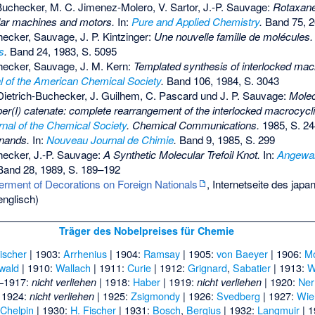
-Buchecker, M. C. Jimenez-Molero, V. Sartor, J.-P. Sauvage:
Rotaxane
lar machines and motors.
In:
Pure and Applied Chemistry
.
Band 75, 2
hecker, Sauvage, J. P. Kintzinger:
Une nouvelle famille de molécules.
s
.
Band 24, 1983, S. 5095
hecker, Sauvage, J. M. Kern:
Templated synthesis of interlocked mac
l of the American Chemical Society
.
Band 106, 1984, S. 3043
Dietrich-Buchecker, J. Guilhem, C. Pascard und J. P. Sauvage:
Molec
er(I) catenate: complete rearrangement of the interlocked macrocycli
rnal of the Chemical Society
. Chemical Communications.
1985, S. 2
nands.
In:
Nouveau Journal de Chimie
.
Band 9, 1985, S. 299
hecker, J.-P. Sauvage:
A Synthetic Molecular Trefoil Knot.
In:
Angewa
and 28, 1989, S. 189–192
rment of Decorations on Foreign Nationals
, Internetseite des japa
nglisch)
Träger des Nobelpreises für Chemie
ischer
| 1903:
Arrhenius
| 1904:
Ramsay
| 1905:
von Baeyer
| 1906:
M
wald
| 1910:
Wallach
| 1911:
Curie
| 1912:
Grignard
,
Sabatier
| 1913:
W
–1917:
| 1918:
Haber
| 1919:
| 1920:
Ner
nicht verliehen
nicht verliehen
 1924:
| 1925:
Zsigmondy
| 1926:
Svedberg
| 1927:
Wie
nicht verliehen
-Chelpin
| 1930:
H. Fischer
| 1931:
Bosch
,
Bergius
| 1932:
Langmuir
| 