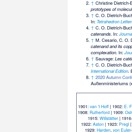
↑
Christine Dietrich
prototypes of molecu
↑
C. O. Dietrich-Buc
In:
Tetrahedron Letter
↑
C. O. Dietrich-Buc
catenands.
In:
Journa
↑
M. Cesario, C. O. 
catenand and its copp
complexation.
In:
Jou
↑
Sauvage:
Les caté
↑
C. O. Dietrich-Buc
International Edition
.
B
↑
2020 Autumn Confe
Außenministeriums (e
1901:
van ’t Hoff
| 1902:
E. F
1908:
Rutherford
| 1909:
Ost
1915:
Willstätter
| 1916
1922:
Aston
| 1923:
Pregl
|
1929:
Harden
,
von Euler