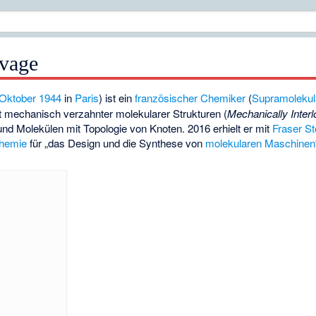
uvage
 Oktober
1944
in
Paris
) ist ein
französischer
Chemiker
(
Supramolekul
et mechanisch verzahnter molekularer Strukturen (
Mechanically Inter
nd Molekülen mit Topologie von Knoten. 2016 erhielt er mit
Fraser St
Chemie
für „das Design und die Synthese von
molekularen Maschinen