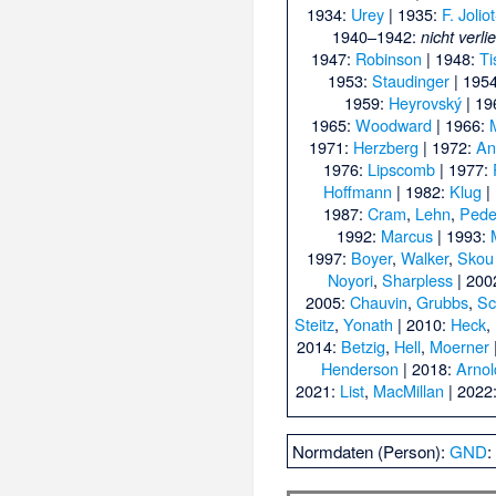
1934:
Urey
| 1935:
F. Jolio
1940–1942:
nicht verli
1947:
Robinson
| 1948:
Ti
1953:
Staudinger
| 195
1959:
Heyrovský
| 19
1965:
Woodward
| 1966:
1971:
Herzberg
| 1972:
An
1976:
Lipscomb
| 1977:
Hoffmann
| 1982:
Klug
|
1987:
Cram
,
Lehn
,
Pede
1992:
Marcus
| 1993:
1997:
Boyer
,
Walker
,
Skou
Noyori
,
Sharpless
| 200
2005:
Chauvin
,
Grubbs
,
Sc
Steitz
,
Yonath
| 2010:
Heck
,
2014:
Betzig
,
Hell
,
Moerner
Henderson
| 2018:
Arnol
2021:
List
,
MacMillan
| 2022
Normdaten (Person):
GND