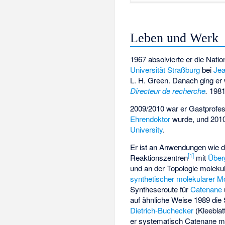
Leben und Werk
1967 absolvierte er die Nati
Universität Straßburg
bei
Jea
L. H. Green. Danach ging er
Directeur de recherche
.
1981
2009/2010 war er Gastprofe
Ehrendoktor
wurde, und 2010
University
.
Er ist an Anwendungen wie 
[
1
]
Reaktionszentren
mit
Über
und an der Topologie moleku
synthetischer molekularer M
Syntheseroute für
Catenane
auf ähnliche Weise 1989 die
Dietrich-Buchecker
(Kleeblat
er systematisch Catenane mi