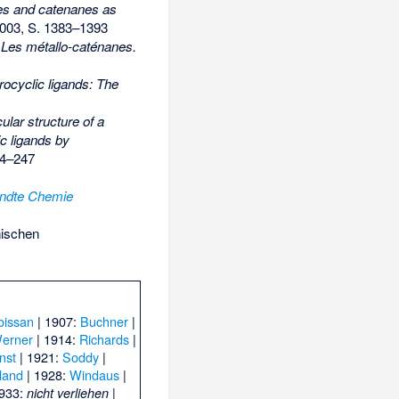
s and catenanes as
003, S. 1383–1393
 Les métallo-caténanes.
rocyclic ligands: The
ular structure of a
c ligands by
44–247
ndte Chemie
nischen
oissan
| 1907:
Buchner
|
erner
| 1914:
Richards
|
nst
| 1921:
Soddy
|
land
| 1928:
Windaus
|
1933:
|
nicht verliehen