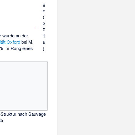
g
e
(
2
0
e wurde an der
1
ität Oxford
bei M.
6
79 im Rang eines
)
-Struktur nach Sauvage
85