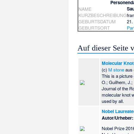
Personend
Sau
NAME
KURZBESCHREIBUNG
fra
GEBURTSDATUM
21.
GEBURTSORT
Par
Auf dieser Seite
Molecular Kno
(c)
M stone
aus 
This is a pictur
O.; Guilhem, J.
Journal of the R
molecular knot w
used by all.
Nobel Laureate
Autor/Urheber:
Nobel Prize 201