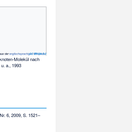
aus der
englischsprachigen Wikipedia
CC BY-SA 3.0
,
tknoten-Molekül nach
u. a., 1993
Nr. 6, 2009, S. 1521–