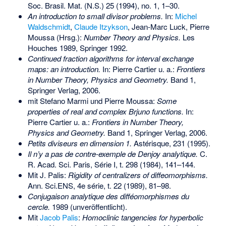
Soc. Brasil. Mat. (N.S.) 25 (1994), no. 1, 1–30.
An introduction to small divisor problems.
In:
Michel
Waldschmidt
,
Claude Itzykson
, Jean-Marc Luck, Pierre
Moussa (Hrsg.):
Number Theory and Physics.
Les
Houches 1989, Springer 1992.
Continued fraction algorithms for interval exchange
maps: an introduction.
In: Pierre Cartier u. a.:
Frontiers
in Number Theory, Physics and Geometry.
Band 1,
Springer Verlag, 2006.
mit Stefano Marmi und Pierre Moussa:
Some
properties of real and complex Brjuno functions.
In:
Pierre Cartier u. a.:
Frontiers in Number Theory,
Physics and Geometry.
Band 1, Springer Verlag, 2006.
Petits diviseurs en dimension 1.
Astérisque, 231 (1995).
Il n’y a pas de contre-exemple de Denjoy analytique.
C.
R. Acad. Sci. Paris, Série I, t. 298 (1984), 141–144.
Mit J. Palis:
Rigidity of centralizers of diffeomorphisms.
Ann. Sci.ENS, 4e série, t. 22 (1989), 81–98.
Conjugaison analytique des difféomorphismes du
cercle.
1989 (unveröffentlicht).
Mit
Jacob Palis
:
Homoclinic tangencies for hyperbolic