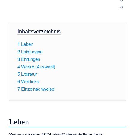
5
Inhaltsverzeichnis
1
Leben
2
Leistungen
3
Ehrungen
4
Werke (Auswahl)
5
Literatur
6
Weblinks
7
Einzelnachweise
Leben
Yoccoz gewann 1974 eine Goldmedaille auf der