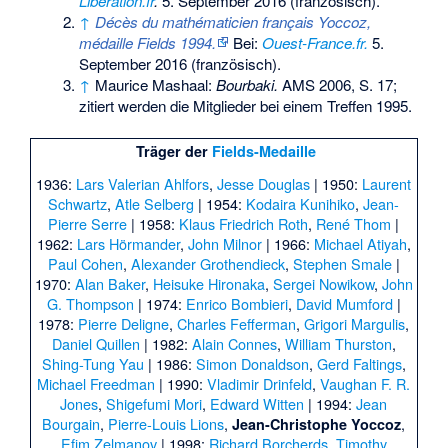
Liberation.fr
.
5. September 2016 (französisch).
↑
Décès du mathématicien français Yoccoz,
médaille Fields 1994.
Bei:
Ouest-France.fr.
5.
September 2016 (französisch).
↑
Maurice Mashaal:
Bourbaki.
AMS 2006, S. 17;
zitiert werden die Mitglieder bei einem Treffen 1995.
Träger der
Fields-Medaille
1936:
Lars Valerian Ahlfors
,
Jesse Douglas
| 1950:
Laurent
Schwartz
,
Atle Selberg
| 1954:
Kodaira Kunihiko
,
Jean-
Pierre Serre
| 1958:
Klaus Friedrich Roth
,
René Thom
|
1962:
Lars Hörmander
,
John Milnor
| 1966:
Michael Atiyah
,
Paul Cohen
,
Alexander Grothendieck
,
Stephen Smale
|
1970:
Alan Baker
,
Heisuke Hironaka
,
Sergei Nowikow
,
John
G. Thompson
| 1974:
Enrico Bombieri
,
David Mumford
|
1978:
Pierre Deligne
,
Charles Fefferman
,
Grigori Margulis
,
Daniel Quillen
| 1982:
Alain Connes
,
William Thurston
,
Shing-Tung Yau
| 1986:
Simon Donaldson
,
Gerd Faltings
,
Michael Freedman
| 1990:
Vladimir Drinfeld
,
Vaughan F. R.
Jones
,
Shigefumi Mori
,
Edward Witten
| 1994:
Jean
Bourgain
,
Pierre-Louis Lions
,
,
Jean-Christophe Yoccoz
Efim Zelmanov
| 1998:
Richard Borcherds
,
Timothy