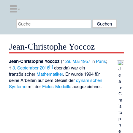
Jean-Christophe Yoccoz
Jean-Christophe Yoccoz
(*
29. Mai
1957
in
Paris
;
[1]
†
3. September
2016
ebenda) war ein
J
französischer
Mathematiker
. Er wurde 1994 für
e
seine Arbeiten auf dem Gebiet der
dynamischen
a
Systeme
mit der
Fields-Medaille
ausgezeichnet.
n-
C
hr
is
to
p
h
e