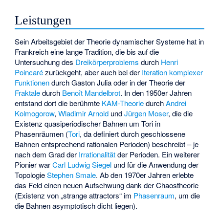
Leistungen
Sein Arbeitsgebiet der Theorie dynamischer Systeme hat in
Frankreich eine lange Tradition, die bis auf die
Untersuchung des
Dreikörperproblems
durch
Henri
Poincaré
zurückgeht, aber auch bei der
Iteration
komplexer
Funktionen
durch
Gaston Julia
oder in der Theorie der
Fraktale
durch
Benoît Mandelbrot
. In den 1950er Jahren
entstand dort die berühmte
KAM-Theorie
durch
Andrei
Kolmogorow
,
Wladimir Arnold
und
Jürgen Moser
, die die
Existenz
quasiperiodischer Bahnen
um Tori in
Phasenräumen (
Tori
, da definiert durch
geschlossene
Bahnen
entsprechend rationalen Perioden) beschreibt – je
nach dem Grad der
Irrationalität
der Perioden. Ein weiterer
Pionier war
Carl Ludwig Siegel
und für die Anwendung der
Topologie
Stephen Smale
. Ab den 1970er Jahren erlebte
das Feld einen neuen Aufschwung dank der Chaostheorie
(Existenz von „strange attractors“ im
Phasenraum
, um die
die Bahnen asymptotisch dicht liegen).