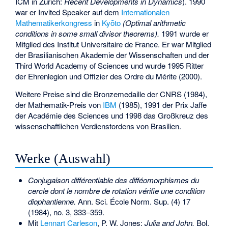
ICM in Zürich:
Recent Developments in Dynamics
). 1990
war er Invited Speaker auf dem
Internationalen
Mathematikerkongress
in
Kyōto
(Optimal arithmetic
conditions in some small divisor theorems).
1991 wurde er
Mitglied des Institut Universitaire de France. Er war Mitglied
der Brasilianischen Akademie der Wissenschaften und der
Third World Academy of Sciences und wurde 1995 Ritter
der Ehrenlegion und Offizier des Ordre du Mérite (2000).
Weitere Preise sind die Bronzemedaille der CNRS (1984),
der Mathematik-Preis von
IBM
(1985), 1991 der Prix Jaffe
der Académie des Sciences und 1998 das Großkreuz des
wissenschaftlichen Verdienstordens von Brasilien.
Werke (Auswahl)
Conjugaison différentiable des difféomorphismes du
cercle dont le nombre de rotation vérifie une condition
diophantienne.
Ann. Sci. École Norm. Sup. (4) 17
(1984), no. 3, 333–359.
Mit
Lennart Carleson
, P. W. Jones:
Julia and John.
Bol.