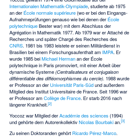
Internationalen Mathematik-Olympiade
, studierte ab 1975
an der
École normale supérieure
(wo er bei den Eingangs-
Aufnahmeprüfungen genauso wie bei denen der
École
polytechnique
Bester war) mit dem Abschluss der
Agrégation in Mathematik 1977. Ab 1979 war er Attaché de
Recherches und später Chargé des Recherches des
CNRS
. 1981 bis 1983 leistete er seinen Militärdienst in
Brasilien bei einem Forschungsaufenthalt am
IMPA
. Er
wurde 1985 bei
Michael Herman
an der École
polytechnique in Paris promoviert, mit einer Arbeit über
dynamische Systeme
(Centralisateurs et conjugaison
différentiable des difféomorphismes du cercle).
1988 wurde
er Professor an der
Universität Paris-Süd
und außerdem
Mitglied des
Institut Universitaire de France
. Seit 1996 war
er Professor am
Collège de France
. Er starb 2016 nach
[2]
längerer Krankheit.
Yoccoz war Mitglied der
Académie des sciences
(1994)
[3]
und gehörte dem Autorenkollektiv
Nicolas Bourbaki
an.
Zu seinen Doktoranden gehört
Ricardo Pérez-Marco
.