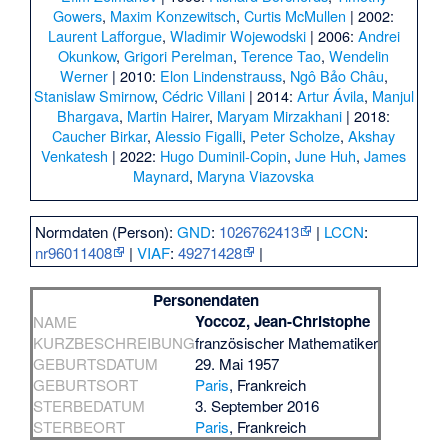
Gowers
,
Maxim Konzewitsch
,
Curtis McMullen
| 2002:
Laurent Lafforgue
,
Wladimir Wojewodski
| 2006:
Andrei
Okunkow
,
Grigori Perelman
,
Terence Tao
,
Wendelin
Werner
| 2010:
Elon Lindenstrauss
,
Ngô Bảo Châu
,
Stanislaw Smirnow
,
Cédric Villani
| 2014:
Artur Ávila
,
Manjul
Bhargava
,
Martin Hairer
,
Maryam Mirzakhani
| 2018:
Caucher Birkar
,
Alessio Figalli
,
Peter Scholze
,
Akshay
Venkatesh
| 2022:
Hugo Duminil-Copin
,
June Huh
,
James
Maynard
,
Maryna Viazovska
Normdaten (Person):
GND
:
1026762413
|
LCCN
:
nr96011408
|
VIAF
:
49271428
|
Personendaten
Yoccoz, Jean-Christophe
NAME
KURZBESCHREIBUNG
französischer Mathematiker
GEBURTSDATUM
29. Mai 1957
GEBURTSORT
Paris
, Frankreich
STERBEDATUM
3. September 2016
STERBEORT
Paris
, Frankreich