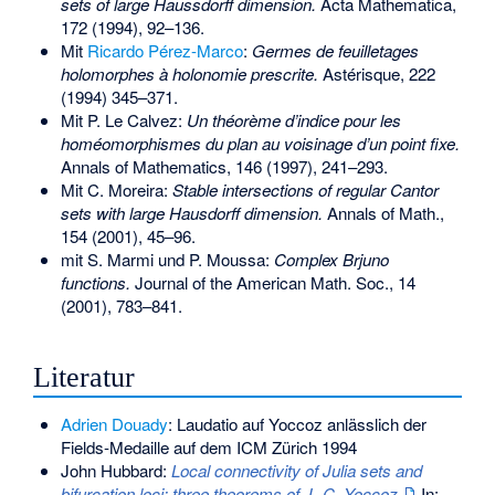
sets of large Haussdorff dimension.
Acta Mathematica,
172 (1994), 92–136.
Mit
Ricardo Pérez-Marco
:
Germes de feuilletages
holomorphes à holonomie prescrite.
Astérisque, 222
(1994) 345–371.
Mit P. Le Calvez:
Un théorème d’indice pour les
homéomorphismes du plan au voisinage d’un point fixe.
Annals of Mathematics, 146 (1997), 241–293.
Mit C. Moreira:
Stable intersections of regular Cantor
sets with large Hausdorff dimension.
Annals of Math.,
154 (2001), 45–96.
mit S. Marmi und P. Moussa:
Complex Brjuno
functions.
Journal of the American Math. Soc., 14
(2001), 783–841.
Literatur
Adrien Douady
: Laudatio auf Yoccoz anlässlich der
Fields-Medaille auf dem ICM Zürich 1994
John Hubbard:
Local connectivity of Julia sets and
bifurcation loci: three theorems of J.-C. Yoccoz.
In: