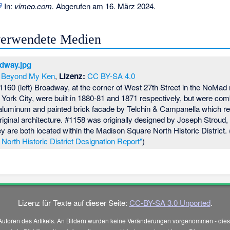
In:
vimeo.com.
Abgerufen am 16. März 2024
.
 verwendete Medien
dway.jpg
Beyond My Ken
,
Lizenz:
CC BY-SA 4.0
 1160 (left) Broadway, at the corner of West 27th Street in the NoMad
ork City, were built in 1880-81 and 1871 respectively, but were com
luminum and painted brick facade by Telchin & Campanella which r
original architecture. #1158 was originally designed by Joseph Stroud
y are both located within the Madison Square North Historic District.
orth Historic District Designation Report"
)
Lizenz für Texte auf dieser Seite:
CC-BY-SA 3.0 Unported
.
Autoren des Artikels. An Bildern wurden keine Veränderungen vorgenommen - diese