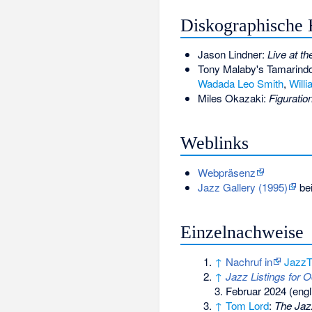
Diskographische 
Jason Lindner:
Live at th
Tony Malaby's Tamarind
Wadada Leo Smith
,
Will
Miles Okazaki:
Figuratio
Weblinks
Webpräsenz
Jazz Gallery (1995)
be
Einzelnachweise
↑
Nachruf in
Jazz
↑
Jazz Listings for O
3. Februar 2024
(engl
↑
Tom Lord
:
The Jaz