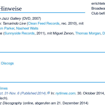
errichte
Hinweise
Broadway
Club bef
e Jazz Gallery
(DVD, 2007)
o:
Tamarindo Live
(
Clean Feed Records
, rec. 2010), mit
iam Parker
,
Nasheet Waits
ns
(
Sunnyside Records
, 2011), mit
Miguel Zenon
,
Thomas Morgan
,
D
i
Discogs
Times
ct. 31-Nov. 6 (Published 2014).
In:
nytimes.com
.
30. Oktober 2014,
isch).
z Discography
(online, abgerufen am 21. Dezember 2014)