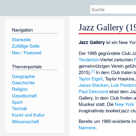
Jazz Gallery (1
Navigation
Startseite
Jazz Gallery
ist ein New Yo
Zufällige Seite
Neu / Featured
Der 1995 gegründete Club
J
Tenderloin
-Viertel zwischen
F
gemeinnützigen Verein geführ
Themenportale
[
1
]
2015).
In dem Club traten b
Geographie
Taylor Eigsti
,
Taylor Haskins
Geschichte
Jesse Stacken
,
Luis Perdo
Religion
Paul Desmond
einst dem Ja
Gesellschaft
Gallery. In dem Club finden
Sport
Musiker statt. Die
New York
Technik
imaginatively booked jazz cl
Kunst und Kultur
Bereits um 1960 existierte 
Wissenschaft
Namens
.