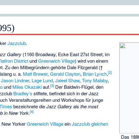
995)
rker
Jazzclub
.
azz Gallery
(1160 Broadway, Ecke East 27st Street, im
latiron District
und
Greenwich Village
) wird von einem
t. Zu den Mitbegründern gehörte Dale Fitzgerald (†
[
2
]
islang u. a.
Matt Brewer
,
Gerald Clayton
,
Brian Lynch
,
,
Jason Lindner
,
Lage Lund
,
Jaleel Shaw
,
Tony Malaby
,
[
3
]
mo
und
Miles Okazaki
auf.
Der Baldwin-Flügel, den
zzclub
Bradley’s
stiftete, befindet sich in der Jazz
 auch Veranstaltungsreihen und Workshops für junge
 Times
bezeichnete die
Jazz Gallery
als
the most
[
4
]
ub in New York
.
im New Yorker
Greenwich Village
ein
Jazzclub gleichen
Das 188