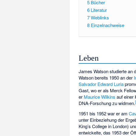
5
Bücher
6
Literatur
7
Weblinks
8
Einzelnachweise
Leben
James Watson studierte an d
Watson bereits 1950 an der
Salvador Edward Luria
promo
Gast, wo er als Merck Fellow
er
Maurice Wilkins
auf einer
DNA-Forschung zu widmen.
1951 bis 1952 war er am
Cav
unter Einbeziehung der Erge
King’s College in London) u
entwickelte, das 1953 der Öff