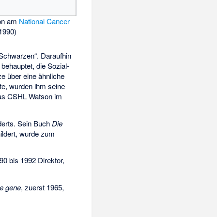
on am
National Cancer
1990)
 „Schwarzen“. Daraufhin
behauptet, die Sozial-
ze über eine ähnliche
te, wurden ihm seine
 das CSHL Watson im
derts. Sein Buch
Die
ildert, wurde zum
90 bis 1992 Direktor,
he gene
, zuerst 1965,