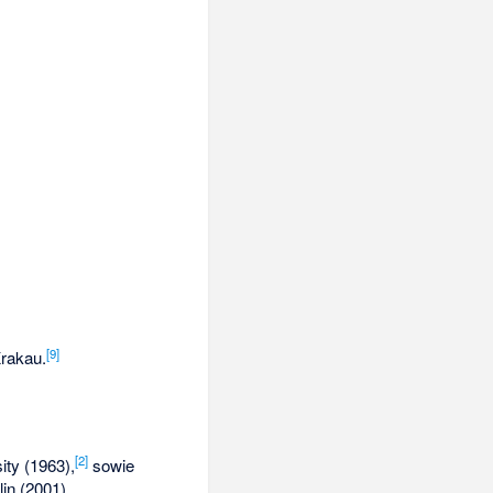
[
9
]
Krakau.
[
2
]
ity (1963),
sowie
in (2001).