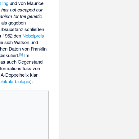
ling
und von Maurice
t has not escaped our
anism for the genetic
r als gegeben
 Erbsubstanz schließen
ns 1962 den
Nobelpreis
ie sich Watson und
schen Daten von Franklin
[
5
]
iskutiert.
Im
 was auch Gegenstand
formationsfluss von
A-Doppelhelix klar
lekularbiologie
).