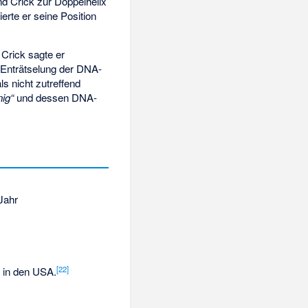
nd Crick zur Doppelhelix
ierte er seine Position
 Crick sagte er
e Enträtselung der DNA-
s nicht zutreffend
nig“
und dessen DNA-
Jahr
[
22
]
g in den USA.