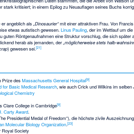
genkristallographischen Daten stammten, die die Arbeit von Watson u
r stark kritisiert; in einem Epilog zu Neuauflagen seines Buchs korrig
 er angeblich als
„Dinosaurier“
mit einer attraktiven Frau. Von Francis
weise etwas autistisch gewesen.
Linus Pauling
, der im Wettlauf um di
 guten Röntgenaufnahmen eine Struktur vorschlug, die sich später al
kblickend herab als jemanden, der
„möglicherweise stets halb-wahnsin
[
21
]
 crap
) gewesen sei.
[
9
]
n Prize des
Massachusetts General Hospital
d for Basic Medical Research
, wie auch Crick und Wilkins im selben 
iological Chemistry
[
9
]
s Clare College in Cambridge
J. Carty Award
.
The Presidential Medal of Freedom“), die höchste zivile Auszeichnun
[
23
]
n Molecular Biology Organization
.
 Royal Society