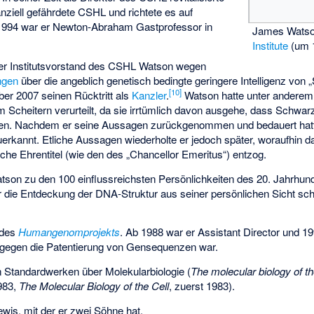
nziell gefährdete CSHL und richtete es auf
994 war er Newton-Abraham Gastprofessor in
James Wats
Institute
(um 
r Institutsvorstand des CSHL Watson wegen
ngen
über die angeblich genetisch bedingte geringere Intelligenz von
[
10
]
er 2007 seinen Rücktritt als
Kanzler
.
Watson hatte unter anderem 
m Scheitern verurteilt, da sie irrtümlich davon ausgehe, dass Schwar
ügten. Nachdem er seine Aussagen zurückgenommen und bedauert hat
zuerkannt. Etliche Aussagen wiederholte er jedoch später, woraufhin
che Ehrentitel (wie den des „Chancellor Emeritus“) entzog.
tson zu den 100 einflussreichsten Persönlichkeiten des 20. Jahrhun
r die Entdeckung der DNA-Struktur aus seiner persönlichen Sicht sch
 des
Humangenomprojekts
. Ab 1988 war er Assistant Director und 19
er gegen die Patentierung von Gensequenzen war.
n Standardwerken über Molekularbiologie (
The molecular biology of t
1983,
The Molecular Biology of the Cell
, zuerst 1983).
ewis, mit der er zwei Söhne hat.