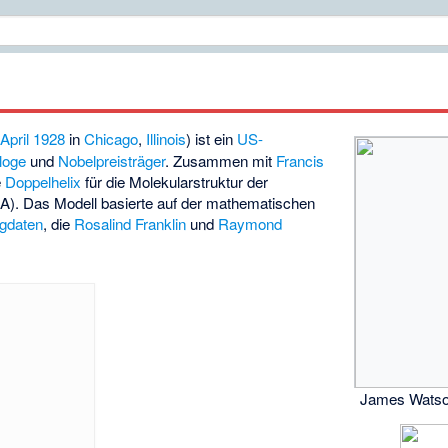
 April
1928
in
Chicago
,
Illinois
) ist ein
US-
loge
und
Nobelpreisträger
. Zusammen mit
Francis
e
Doppelhelix
für die Molekularstruktur der
). Das Modell basierte auf der mathematischen
gdaten
, die
Rosalind Franklin
und
Raymond
James Watso