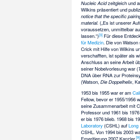
Nucleic Acid
zeitgleich und a
Wilkins präsentiert und publi
notice that the specific pai
material.
(„Es ist unserer Au
voraussetzen, unmittelbar a
[
3
]
lassen.“)
Für diese Entdeck
für Medizin
. Die von Watson
Crick mit Hilfe von Wilkins 
verschafften, ist später als 
Anschluss an seine Arbeit ü
seiner Nobelvorlesung war (
DNA über RNA zur Proteinsy
(Watson,
Die Doppelhelix
, K
1953 bis 1955 war er am
Cal
Fellow, bevor er 1955/1956 
seine Zusammenarbeit mit Cri
Professor und 1961 bis 1976
er bis 1976 blieb. 1968 bis 1
Laboratory
(CSHL) auf
Long 
CSHL. Von 1994 bis 2003 wa
[
9
]
Emeritierung 2007 Kanzler.