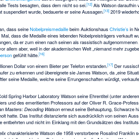
[
12
]
lle Tests besagten, dass dem nicht so sei.
Als Watson daraufhin 
[
13
]
ut suspendiert wurde, bedauerte er seine Aussagen.
2019 wiederho
an, dass seine
Nobelpreismedaille
beim Auktionshaus
Christie’s
in N
 Mal, dass die Medaille eines lebenden Nobelpreisträgers verkauft w
ungen, da er zum einen nach seinen als rassistisch aufgenommenen 
 allem aber, weil in der akademischen Welt „niemand mehr zugeben
[
16
]
erson
gefühlt hätte.
[
17
]
llionen Dollar von einem Bieter per Telefon erstanden.
Der russisc
äufer zu erkennen und übereignete sie James Watson, da „eine Situatio
ler seine Medaille, welche seine Errungenschaften würdigt, verkauf
old Spring Harbor Laboratory Watson seine Ehrentitel (unter ander
rs und des emeritierten Professors auf der Oliver R. Grace-Professur
an Masters: Decoding Watson
erneut seine Behauptung, Schwarze hä
holt hatte. Das Institut distanzierte sich ausdrücklich von seinen Aus
 entbehrten und nicht im Einklang mit den Grundsätzen des Instituts
lix
charakterisierte Watson die 1958 verstorbene Rosalind Franklin s