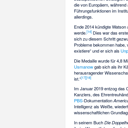
die von Europäern, während a
Führungsfunktionen im Instit
allerdings.
Ende 2014 kündigte Watson 
[
14
]
werde.
Dies war das erste
sich zu diesem Schritt gezw
Probleme bekommen habe, vor
existiere“ und er sich als
Unp
Die Medaille wurde für 4,8 Mi
Usmanow
gab sich als ihr K
herausragender Wissenschaft
[
17
]
[
18
]
ist.“
Im Januar 2019 entzog das C
Kanzlers, des Ehrentreuhände
PBS
-Dokumentation
Americ
Intelligenz als Weiße, wieder
wissenschaftlichen Grundlage
In seinem Buch
Die Doppelhe