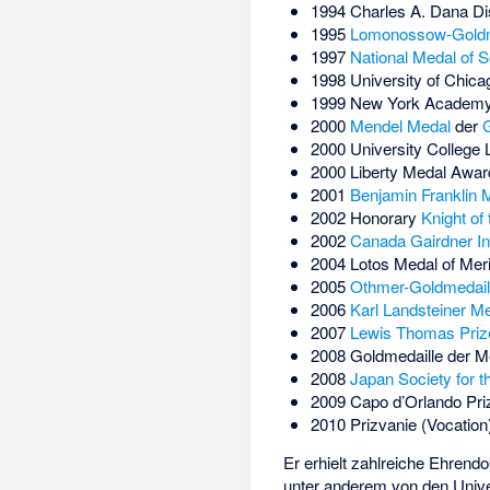
1994 Charles A. Dana Di
1995
Lomonossow-Goldm
1997
National Medal of 
1998 University of Chica
1999 New York Academy 
2000
Mendel Medal
der
G
2000 University College 
2000 Liberty Medal Award
2001
Benjamin Franklin 
2002 Honorary
Knight of 
2002
Canada Gairdner In
2004 Lotos Medal of Meri
2005
Othmer-Goldmedail
2006
Karl Landsteiner M
2007
Lewis Thomas Priz
2008 Goldmedaille der Me
2008
Japan Society for t
2009 Capo d’Orlando Pri
2010 Prizvanie (Vocatio
Er erhielt zahlreiche Ehrendo
unter anderem von den Unive