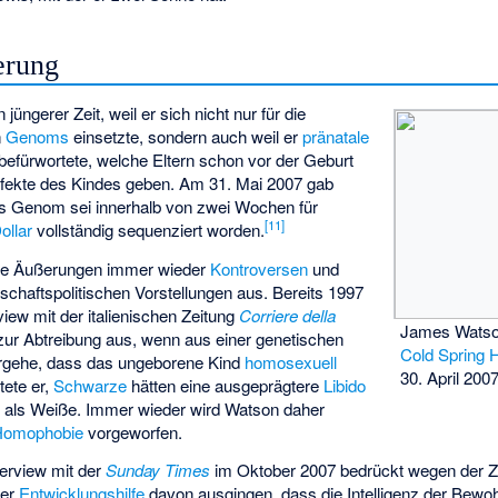
erung
n jüngerer Zeit, weil er sich nicht nur für die
n
Genoms
einsetzte, sondern auch weil er
pränatale
efürwortete, welche Eltern schon vor der Geburt
fekte des Kindes geben. Am 31. Mai 2007 gab
s Genom sei innerhalb von zwei Wochen für
[
11
]
ollar
vollständig sequenziert worden.
ive Äußerungen immer wieder
Kontroversen
und
llschaftspolitischen Vorstellungen aus. Bereits 1997
view mit der italienischen Zeitung
Corriere della
James Watso
zur Abtreibung aus, wenn aus einer genetischen
Cold Spring 
rgehe, dass das ungeborene Kind
homosexuell
30. April 200
tete er,
Schwarze
hätten eine ausgeprägtere
Libido
z
als Weiße. Immer wieder wird Watson daher
Homophobie
vorgeworfen.
terview mit der
Sunday Times
im Oktober 2007 bedrückt wegen der 
der
Entwicklungshilfe
davon ausgingen, dass die Intelligenz der Bewoh