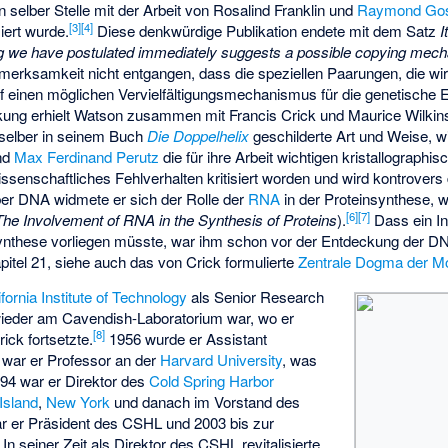
n selber Stelle mit der Arbeit von Rosalind Franklin und
Raymond Gos
[
3
]
[
4
]
ziert wurde.
Diese denkwürdige Publikation endete mit dem Satz
I
ring we have postulated immediately suggests a possible copying mech
fmerksamkeit nicht entgangen, dass die speziellen Paarungen, die wi
uf einen möglichen Vervielfältigungsmechanismus für die genetische
ung erhielt Watson zusammen mit Francis Crick und Maurice Wilki
 selber in seinem Buch
Die Doppelhelix
geschilderte Art und Weise, w
und
Max Ferdinand Perutz
die für ihre Arbeit wichtigen kristallographi
wissenschaftliches Fehlverhalten kritisiert worden und wird kontrovers d
ber DNA widmete er sich der Rolle der
RNA
in der Proteinsynthese,
[
6
]
[
7
]
The Involvement of RNA in the Synthesis of Proteins
).
Dass ein In
nthese vorliegen müsste, war ihm schon vor der Entdeckung der DN
apitel 21, siehe auch das von Crick formulierte
Zentrale Dogma der Mo
ifornia Institute of Technology
als Senior Research
wieder am Cavendish-Laboratorium war, wo er
[
8
]
ck fortsetzte.
1956 wurde er Assistant
 war er Professor an der
Harvard University
, was
994 war er Direktor des
Cold Spring Harbor
Island
,
New York
und danach im Vorstand des
r er Präsident des CSHL und 2003 bis zur
In seiner Zeit als Direktor des CSHL revitalisierte