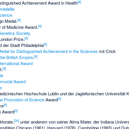
[
8
]
stinguished Achievement Award in Health
edaille
Science
[
9
]
go Medal.
[
9
]
of Medicine Award.
enetics Society
.
[
8
]
London Prize.
[
9
]
 der Stadt Philadelphia
Medal for Distinguished Achievement in the Sciences
mit Crick
[
8
]
the British Empire
.
ternational Award
[
9
]
t.
le
emorial Award
e
dizinischen Hochschule Lublin und der Jagiellonischen Universität 
[
9
]
he Promotion of Science
Award
[
9
]
ze
[
9
]
n) Award
[
24
]
ktorate,
unter anderem von seiner Alma Mater, der Indiana Univers
rsitäten Chicago (1961), Harvard (1978), Cambridge (1993) und Dubl