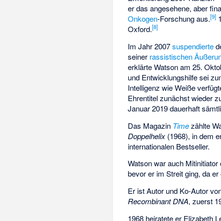
er das angesehene, aber fina
[
9
]
Onkogen
-Forschung aus.
1
[
8
]
Oxford.
Im Jahr 2007
suspendierte
de
seiner
rassistischen Äußeru
erklärte Watson am 25. Oktob
und Entwicklungshilfe sei zu
Intelligenz wie Weiße verf
Ehrentitel zunächst wieder 
Januar 2019 dauerhaft sämtli
Das Magazin
Time
zählte Wa
Doppelhelix
(1968), in dem e
internationalen Bestseller.
Watson war auch Mitinitiator
bevor er im Streit ging, da 
Er ist Autor und Ko-Autor vo
Recombinant DNA
, zuerst 
1968 heiratete er Elizabeth L