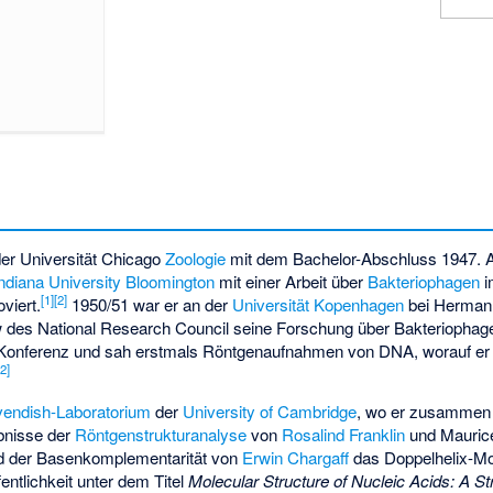
er Universität Chicago
Zoologie
mit dem Bachelor-Abschluss 1947. A
Indiana University Bloomington
mit einer Arbeit über
Bakteriophagen
i
[
1
]
[
2
]
viert.
1950/51 war er an der
Universität Kopenhagen
bei
Herman 
 des National Research Council seine Forschung über Bakteriophagen
 Konferenz und sah erstmals Röntgenaufnahmen von DNA, worauf er 
[
2
]
endish-Laboratorium
der
University of Cambridge
, wo er zusammen
bnisse der
Röntgenstrukturanalyse
von
Rosalind Franklin
und Maurice
nd der Basenkomplementarität von
Erwin Chargaff
das Doppelhelix-Mo
entlichkeit unter dem Titel
Molecular Structure of Nucleic Acids: A St