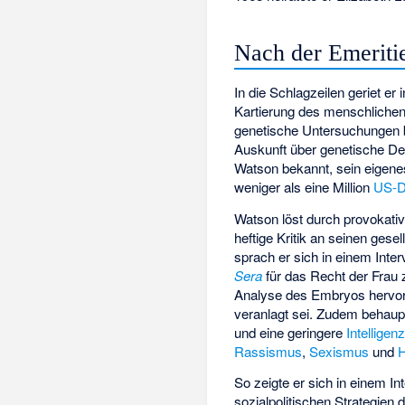
Nach der Emeriti
In die Schlagzeilen geriet er i
Kartierung des menschliche
genetische Untersuchungen b
Auskunft über genetische De
Watson bekannt, sein eigene
weniger als eine Million
US-D
Watson löst durch provokat
heftige Kritik an seinen gese
sprach er sich in einem Inter
Sera
für das Recht der Frau 
Analyse des Embryos hervo
veranlagt sei. Zudem behaup
und eine geringere
Intelligen
Rassismus
,
Sexismus
und
So zeigte er sich in einem In
sozialpolitischen Strategien 