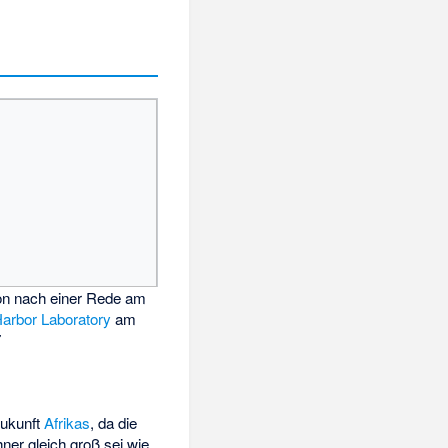
n nach einer Rede am
Harbor Laboratory
am
7
Zukunft
Afrikas
, da die
ner gleich groß sei wie