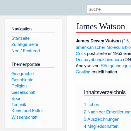
James Watson
Navigation
Startseite
James Dewey Watson
(*
6.
Zufällige Seite
amerikanischer
Molekularbio
Neu / Featured
Crick
postulierte er 1953 ein
Desoxyribonukleinsäure
(DNA
Themenportale
Analyse von
Röntgenbeugun
Gosling
erstellt hatten.
Geographie
Geschichte
Religion
Inhaltsverzeichnis
Gesellschaft
Sport
1
Leben
Technik
Kunst und Kultur
2
Nach der Emeritierung
Wissenschaft
3
Auszeichnungen
4
Mitgliedschaften