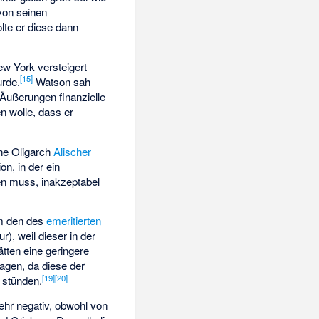
von seinen
lte er diese dann
ew York versteigert
[
15
]
urde.
Watson sah
Äußerungen finanzielle
 wolle, dass er
he Oligarch
Alischer
n, in der ein
en muss, inakzeptabel
em den des
emeritierten
), weil dieser in der
tten eine geringere
sagen, da diese der
[
19
]
[
20
]
 stünden.
ehr negativ, obwohl von