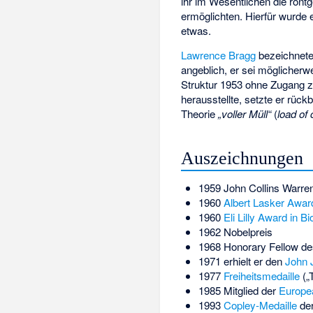
ihr im Wesentlichen die rönt
ermöglichten. Hierfür wurde e
etwas.
Lawrence Bragg
bezeichnete
angeblich, er sei möglicher
Struktur 1953 ohne Zugang zu
herausstellte, setzte er rüc
Theorie
„voller Müll“
(
load of
Auszeichnungen
1959 John Collins Warre
1960
Albert Lasker Awar
1960
Eli Lilly Award in B
1962 Nobelpreis
1968 Honorary Fellow de
1971 erhielt er den
John 
1977
Freiheitsmedaille
(„
1985 Mitglied der
Europea
1993
Copley-Medaille
der