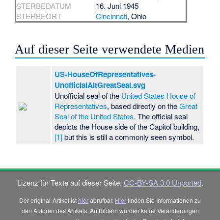
STERBEDATUM
16. Juni 1945
STERBEORT
Cincinnati
, Ohio
Auf dieser Seite verwendete Medien
US-HouseOfRepresentatives-
UnofficialAltGreatSeal.svg
Unofficial seal of the
United States House of
Representatives
, based directly on the
Great
Seal of the United States
. The official seal
depicts the House side of the Capitol building,
[1]
but this is still a commonly seen symbol.
Lizenz für Texte auf dieser Seite:
CC-BY-SA 3.0 Unported
.
Der original-Artikel ist
hier
abrufbar.
Hier
finden Sie Informationen zu
den Autoren des Artikels. An Bildern wurden keine Veränderungen