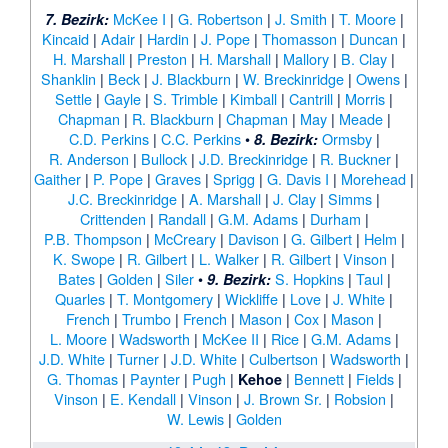
McKee I
|
G. Robertson
|
J. Smith
|
T. Moore
|
7. Bezirk:
Kincaid
|
Adair
|
Hardin
|
J. Pope
|
Thomasson
|
Duncan
|
H. Marshall
|
Preston
|
H. Marshall
|
Mallory
|
B. Clay
|
Shanklin
|
Beck
|
J. Blackburn
|
W. Breckinridge
|
Owens
|
Settle
|
Gayle
|
S. Trimble
|
Kimball
|
Cantrill
|
Morris
|
Chapman
|
R. Blackburn
|
Chapman
|
May
|
Meade
|
C.D. Perkins
|
C.C. Perkins
•
Ormsby
|
8. Bezirk:
R. Anderson
|
Bullock
|
J.D. Breckinridge
|
R. Buckner
|
Gaither
|
P. Pope
|
Graves
|
Sprigg
|
G. Davis I
|
Morehead
|
J.C. Breckinridge
|
A. Marshall
|
J. Clay
|
Simms
|
Crittenden
|
Randall
|
G.M. Adams
|
Durham
|
P.B. Thompson
|
McCreary
|
Davison
|
G. Gilbert
|
Helm
|
K. Swope
|
R. Gilbert
|
L. Walker
|
R. Gilbert
|
Vinson
|
Bates
|
Golden
|
Siler
•
S. Hopkins
|
Taul
|
9. Bezirk:
Quarles
|
T. Montgomery
|
Wickliffe
|
Love
|
J. White
|
French
|
Trumbo
|
French
|
Mason
|
Cox
|
Mason
|
L. Moore
|
Wadsworth
|
McKee II
|
Rice
|
G.M. Adams
|
J.D. White
|
Turner
|
J.D. White
|
Culbertson
|
Wadsworth
|
G. Thomas
|
Paynter
|
Pugh
|
|
Bennett
|
Fields
|
Kehoe
Vinson
|
E. Kendall
|
Vinson
|
J. Brown Sr.
|
Robsion
|
W. Lewis
|
Golden