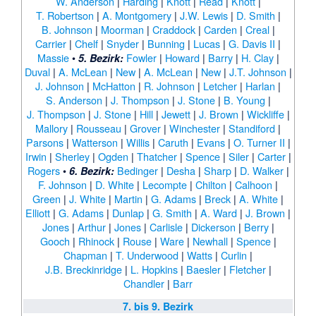
W. Anderson
|
Harding
|
Knott
|
Read
|
Knott
|
T. Robertson
|
A. Montgomery
|
J.W. Lewis
|
D. Smith
|
B. Johnson
|
Moorman
|
Craddock
|
Carden
|
Creal
|
Carrier
|
Chelf
|
Snyder
|
Bunning
|
Lucas
|
G. Davis II
|
Massie
•
Fowler
|
Howard
|
Barry
|
H. Clay
|
5. Bezirk:
Duval
|
A. McLean
|
New
|
A. McLean
|
New
|
J.T. Johnson
|
J. Johnson
|
McHatton
|
R. Johnson
|
Letcher
|
Harlan
|
S. Anderson
|
J. Thompson
|
J. Stone
|
B. Young
|
J. Thompson
|
J. Stone
|
Hill
|
Jewett
|
J. Brown
|
Wickliffe
|
Mallory
|
Rousseau
|
Grover
|
Winchester
|
Standiford
|
Parsons
|
Watterson
|
Willis
|
Caruth
|
Evans
|
O. Turner II
|
Irwin
|
Sherley
|
Ogden
|
Thatcher
|
Spence
|
Siler
|
Carter
|
Rogers
•
Bedinger
|
Desha
|
Sharp
|
D. Walker
|
6. Bezirk:
F. Johnson
|
D. White
|
Lecompte
|
Chilton
|
Calhoon
|
Green
|
J. White
|
Martin
|
G. Adams
|
Breck
|
A. White
|
Elliott
|
G. Adams
|
Dunlap
|
G. Smith
|
A. Ward
|
J. Brown
|
Jones
|
Arthur
|
Jones
|
Carlisle
|
Dickerson
|
Berry
|
Gooch
|
Rhinock
|
Rouse
|
Ware
|
Newhall
|
Spence
|
Chapman
|
T. Underwood
|
Watts
|
Curlin
|
J.B. Breckinridge
|
L. Hopkins
|
Baesler
|
Fletcher
|
Chandler
|
Barr
7. bis 9. Bezirk