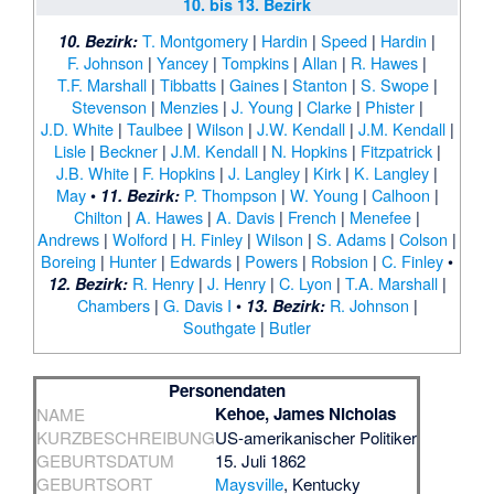
10. bis 13. Bezirk
T. Montgomery
|
Hardin
|
Speed
|
Hardin
|
10. Bezirk:
F. Johnson
|
Yancey
|
Tompkins
|
Allan
|
R. Hawes
|
T.F. Marshall
|
Tibbatts
|
Gaines
|
Stanton
|
S. Swope
|
Stevenson
|
Menzies
|
J. Young
|
Clarke
|
Phister
|
J.D. White
|
Taulbee
|
Wilson
|
J.W. Kendall
|
J.M. Kendall
|
Lisle
|
Beckner
|
J.M. Kendall
|
N. Hopkins
|
Fitzpatrick
|
J.B. White
|
F. Hopkins
|
J. Langley
|
Kirk
|
K. Langley
|
May
•
P. Thompson
|
W. Young
|
Calhoon
|
11. Bezirk:
Chilton
|
A. Hawes
|
A. Davis
|
French
|
Menefee
|
Andrews
|
Wolford
|
H. Finley
|
Wilson
|
S. Adams
|
Colson
|
Boreing
|
Hunter
|
Edwards
|
Powers
|
Robsion
|
C. Finley
•
R. Henry
|
J. Henry
|
C. Lyon
|
T.A. Marshall
|
12. Bezirk:
Chambers
|
G. Davis I
•
R. Johnson
|
13. Bezirk:
Southgate
|
Butler
Personendaten
Kehoe, James Nicholas
NAME
KURZBESCHREIBUNG
US-amerikanischer Politiker
GEBURTSDATUM
15. Juli 1862
GEBURTSORT
Maysville
, Kentucky