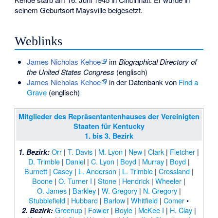
seinem Geburtsort Maysville beigesetzt.
Weblinks
James Nicholas Kehoe
im
Biographical Directory of
the United States Congress
(englisch)
James Nicholas Kehoe
in der Datenbank von
Find a
Grave
(englisch)
Mitglieder des Repräsentantenhauses der Vereinigten
Staaten für Kentucky
1. bis 3. Bezirk
Orr
|
T. Davis
|
M. Lyon
|
New
|
Clark
|
Fletcher
|
1. Bezirk:
D. Trimble
|
Daniel
|
C. Lyon
|
Boyd
|
Murray
|
Boyd
|
Burnett
|
Casey
|
L. Anderson
|
L. Trimble
|
Crossland
|
Boone
|
O. Turner I
|
Stone
|
Hendrick
|
Wheeler
|
O. James
|
Barkley
|
W. Gregory
|
N. Gregory
|
Stubblefield
|
Hubbard
|
Barlow
|
Whitfield
|
Comer
•
Greenup
|
Fowler
|
Boyle
|
McKee I
|
H. Clay
|
2. Bezirk: