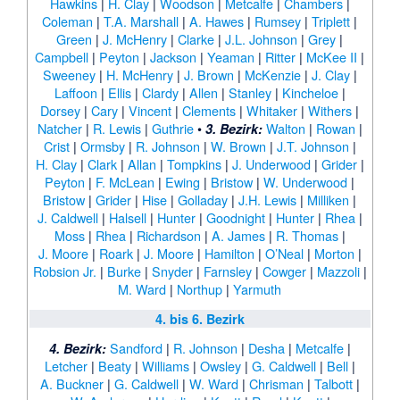
Hawkins
|
H. Clay
|
Woodson
|
Metcalfe
|
Chambers
|
Coleman
|
T.A. Marshall
|
A. Hawes
|
Rumsey
|
Triplett
|
Green
|
J. McHenry
|
Clarke
|
J.L. Johnson
|
Grey
|
Campbell
|
Peyton
|
Jackson
|
Yeaman
|
Ritter
|
McKee II
|
Sweeney
|
H. McHenry
|
J. Brown
|
McKenzie
|
J. Clay
|
Laffoon
|
Ellis
|
Clardy
|
Allen
|
Stanley
|
Kincheloe
|
Dorsey
|
Cary
|
Vincent
|
Clements
|
Whitaker
|
Withers
|
Natcher
|
R. Lewis
|
Guthrie
•
Walton
|
Rowan
|
3. Bezirk:
Crist
|
Ormsby
|
R. Johnson
|
W. Brown
|
J.T. Johnson
|
H. Clay
|
Clark
|
Allan
|
Tompkins
|
J. Underwood
|
Grider
|
Peyton
|
F. McLean
|
Ewing
|
Bristow
|
W. Underwood
|
Bristow
|
Grider
|
Hise
|
Golladay
|
J.H. Lewis
|
Milliken
|
J. Caldwell
|
Halsell
|
Hunter
|
Goodnight
|
Hunter
|
Rhea
|
Moss
|
Rhea
|
Richardson
|
A. James
|
R. Thomas
|
J. Moore
|
Roark
|
J. Moore
|
Hamilton
|
O’Neal
|
Morton
|
Robsion Jr.
|
Burke
|
Snyder
|
Farnsley
|
Cowger
|
Mazzoli
|
M. Ward
|
Northup
|
Yarmuth
4. bis 6. Bezirk
Sandford
|
R. Johnson
|
Desha
|
Metcalfe
|
4. Bezirk:
Letcher
|
Beaty
|
Williams
|
Owsley
|
G. Caldwell
|
Bell
|
A. Buckner
|
G. Caldwell
|
W. Ward
|
Chrisman
|
Talbott
|