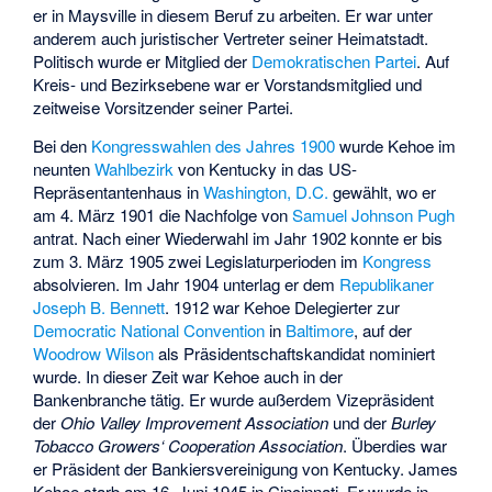
er in Maysville in diesem Beruf zu arbeiten. Er war unter
anderem auch juristischer Vertreter seiner Heimatstadt.
Politisch wurde er Mitglied der
Demokratischen Partei
. Auf
Kreis- und Bezirksebene war er Vorstandsmitglied und
zeitweise Vorsitzender seiner Partei.
Bei den
Kongresswahlen des Jahres 1900
wurde Kehoe im
neunten
Wahlbezirk
von Kentucky in das US-
Repräsentantenhaus in
Washington, D.C.
gewählt, wo er
am 4. März 1901 die Nachfolge von
Samuel Johnson Pugh
antrat. Nach einer Wiederwahl im Jahr 1902 konnte er bis
zum 3. März 1905 zwei Legislaturperioden im
Kongress
absolvieren. Im Jahr 1904 unterlag er dem
Republikaner
Joseph B. Bennett
. 1912 war Kehoe Delegierter zur
Democratic National Convention
in
Baltimore
, auf der
Woodrow Wilson
als Präsidentschaftskandidat nominiert
wurde. In dieser Zeit war Kehoe auch in der
Bankenbranche tätig. Er wurde außerdem Vizepräsident
der
Ohio Valley Improvement Association
und der
Burley
Tobacco Growers‘ Cooperation Association
. Überdies war
er Präsident der Bankiersvereinigung von Kentucky. James
Kehoe starb am 16. Juni 1945 in Cincinnati. Er wurde in