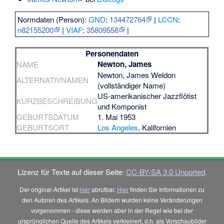
Normdaten (Person):
GND
:
134472764
|
LCCN
:
n82155200
|
VIAF
:
35809558
|
Personendaten
Newton, James
NAME
Newton, James Weldon
ALTERNATIVNAMEN
(vollständiger Name)
US-amerikanischer Jazzflötist
KURZBESCHREIBUNG
und Komponist
GEBURTSDATUM
1. Mai 1953
GEBURTSORT
Los Angeles
, Kalifornien
Lizenz für Texte auf dieser Seite:
CC-BY-SA 3.0 Unported
.
Der original-Artikel ist
hier
abrufbar.
Hier
finden Sie Informationen zu
den Autoren des Artikels. An Bildern wurden keine Veränderungen
vorgenommen - diese werden aber in der Regel wie bei der
ursprünglichen Quelle des Artikels verkleinert, d.h. als Vorschaubilder