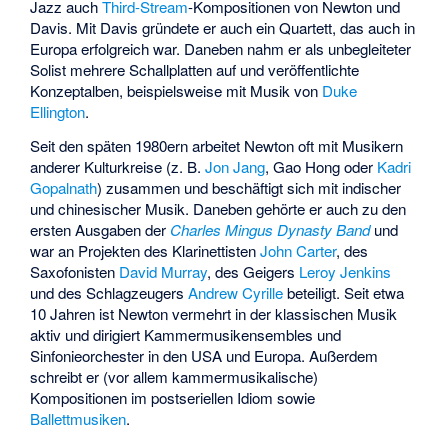
Jazz auch
Third-Stream
-Kompositionen von Newton und
Davis. Mit Davis gründete er auch ein Quartett, das auch in
Europa erfolgreich war. Daneben nahm er als unbegleiteter
Solist mehrere Schallplatten auf und veröffentlichte
Konzeptalben, beispielsweise mit Musik von
Duke
Ellington
.
Seit den späten 1980ern arbeitet Newton oft mit Musikern
anderer Kulturkreise (z. B.
Jon Jang
,
Gao Hong
oder
Kadri
Gopalnath
) zusammen und beschäftigt sich mit indischer
und chinesischer Musik. Daneben gehörte er auch zu den
ersten Ausgaben der
Charles Mingus Dynasty Band
und
war an Projekten des Klarinettisten
John Carter
, des
Saxofonisten
David Murray
, des Geigers
Leroy Jenkins
und des Schlagzeugers
Andrew Cyrille
beteiligt. Seit etwa
10 Jahren ist Newton vermehrt in der klassischen Musik
aktiv und dirigiert Kammermusikensembles und
Sinfonieorchester in den USA und Europa. Außerdem
schreibt er (vor allem kammermusikalische)
Kompositionen im postseriellen Idiom sowie
Ballettmusiken
.