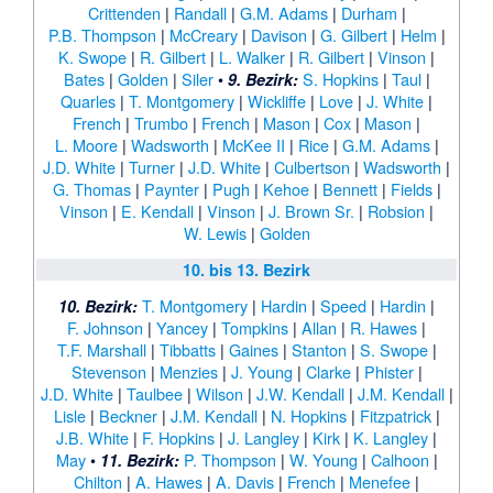
Crittenden
|
Randall
|
G.M. Adams
|
Durham
|
P.B. Thompson
|
McCreary
|
Davison
|
G. Gilbert
|
Helm
|
K. Swope
|
R. Gilbert
|
L. Walker
|
R. Gilbert
|
Vinson
|
Bates
|
Golden
|
Siler
•
S. Hopkins
|
Taul
|
9. Bezirk:
Quarles
|
T. Montgomery
|
Wickliffe
|
Love
|
J. White
|
French
|
Trumbo
|
French
|
Mason
|
Cox
|
Mason
|
L. Moore
|
Wadsworth
|
McKee II
|
Rice
|
G.M. Adams
|
J.D. White
|
Turner
|
J.D. White
|
Culbertson
|
Wadsworth
|
G. Thomas
|
Paynter
|
Pugh
|
Kehoe
|
Bennett
|
Fields
|
Vinson
|
E. Kendall
|
Vinson
|
J. Brown Sr.
|
Robsion
|
W. Lewis
|
Golden
10. bis 13. Bezirk
T. Montgomery
|
Hardin
|
Speed
|
Hardin
|
10. Bezirk:
F. Johnson
|
Yancey
|
Tompkins
|
Allan
|
R. Hawes
|
T.F. Marshall
|
Tibbatts
|
Gaines
|
Stanton
|
S. Swope
|
Stevenson
|
Menzies
|
J. Young
|
Clarke
|
Phister
|
J.D. White
|
Taulbee
|
Wilson
|
J.W. Kendall
|
J.M. Kendall
|
Lisle
|
Beckner
|
J.M. Kendall
|
N. Hopkins
|
Fitzpatrick
|
J.B. White
|
F. Hopkins
|
J. Langley
|
Kirk
|
K. Langley
|
May
•
P. Thompson
|
W. Young
|
Calhoon
|
11. Bezirk:
Chilton
|
A. Hawes
|
A. Davis
|
French
|
Menefee
|