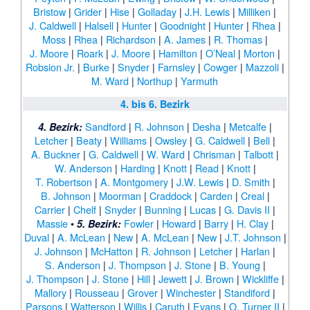
Bristow
|
Grider
|
Hise
|
Golladay
|
J.H. Lewis
|
Milliken
|
J. Caldwell
|
Halsell
|
Hunter
|
Goodnight
|
Hunter
|
Rhea
|
Moss
|
Rhea
|
Richardson
|
A. James
|
R. Thomas
|
J. Moore
|
Roark
|
J. Moore
|
Hamilton
|
O’Neal
|
Morton
|
Robsion Jr.
|
Burke
|
Snyder
|
Farnsley
|
Cowger
|
Mazzoli
|
M. Ward
|
Northup
|
Yarmuth
4. bis 6. Bezirk
Sandford
|
R. Johnson
|
Desha
|
Metcalfe
|
4. Bezirk:
Letcher
|
Beaty
|
Williams
|
Owsley
|
G. Caldwell
|
Bell
|
A. Buckner
|
G. Caldwell
|
W. Ward
|
Chrisman
|
Talbott
|
W. Anderson
|
Harding
|
Knott
|
Read
|
Knott
|
T. Robertson
|
A. Montgomery
|
J.W. Lewis
|
D. Smith
|
B. Johnson
|
Moorman
|
Craddock
|
Carden
|
Creal
|
Carrier
|
Chelf
|
Snyder
|
Bunning
|
Lucas
|
G. Davis II
|
Massie
•
Fowler
|
Howard
|
Barry
|
H. Clay
|
5. Bezirk:
Duval
|
A. McLean
|
New
|
A. McLean
|
New
|
J.T. Johnson
|
J. Johnson
|
McHatton
|
R. Johnson
|
Letcher
|
Harlan
|
S. Anderson
|
J. Thompson
|
J. Stone
|
B. Young
|
J. Thompson
|
J. Stone
|
Hill
|
Jewett
|
J. Brown
|
Wickliffe
|
Mallory
|
Rousseau
|
Grover
|
Winchester
|
Standiford
|
Parsons
|
Watterson
|
Willis
|
Caruth
|
Evans
|
O. Turner II
|