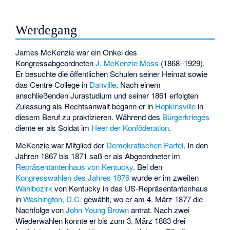
Werdegang
James McKenzie war ein Onkel des
Kongressabgeordneten
J. McKenzie Moss
(1868–1929).
Er besuchte die öffentlichen Schulen seiner Heimat sowie
das
Centre College
in
Danville
. Nach einem
anschließenden Jurastudium und seiner 1861 erfolgten
Zulassung als Rechtsanwalt begann er in
Hopkinsville
in
diesem Beruf zu praktizieren. Während des
Bürgerkrieges
diente er als Soldat im
Heer der Konföderation
.
McKenzie war Mitglied der
Demokratischen Partei
. In den
Jahren 1867 bis 1871 saß er als Abgeordneter im
Repräsentantenhaus von Kentucky
. Bei den
Kongresswahlen des Jahres 1876
wurde er im zweiten
Wahlbezirk
von Kentucky in das US-Repräsentantenhaus
in
Washington, D.C.
gewählt, wo er am 4. März 1877 die
Nachfolge von
John Young Brown
antrat. Nach zwei
Wiederwahlen konnte er bis zum 3. März 1883 drei