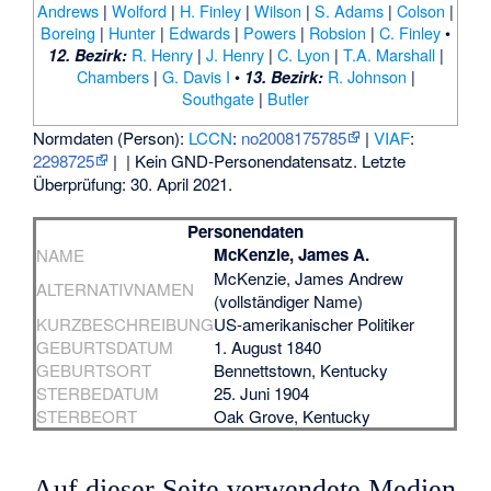
Andrews
|
Wolford
|
H. Finley
|
Wilson
|
S. Adams
|
Colson
|
Boreing
|
Hunter
|
Edwards
|
Powers
|
Robsion
|
C. Finley
•
R. Henry
|
J. Henry
|
C. Lyon
|
T.A. Marshall
|
12. Bezirk:
Chambers
|
G. Davis I
•
R. Johnson
|
13. Bezirk:
Southgate
|
Butler
Normdaten (Person):
LCCN
:
no2008175785
|
VIAF
:
2298725
|
| Kein GND-Personendatensatz. Letzte
Überprüfung: 30. April 2021.
Personendaten
McKenzie, James A.
NAME
McKenzie, James Andrew
ALTERNATIVNAMEN
(vollständiger Name)
KURZBESCHREIBUNG
US-amerikanischer Politiker
GEBURTSDATUM
1. August 1840
GEBURTSORT
Bennettstown
, Kentucky
STERBEDATUM
25. Juni 1904
STERBEORT
Oak Grove
, Kentucky
Auf dieser Seite verwendete Medien