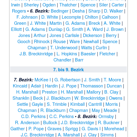
Irwin
|
Sherley
|
Ogden
|
Thatcher
|
Spence
|
Siler
|
Carter
|
Rogers
•
Bedinger
|
Desha
|
Sharp
|
D. Walker
|
6. Bezirk:
F. Johnson
|
D. White
|
Lecompte
|
Chilton
|
Calhoon
|
Green
|
J. White
|
Martin
|
G. Adams
|
Breck
|
A. White
|
Elliott
|
G. Adams
|
Dunlap
|
G. Smith
|
A. Ward
|
J. Brown
|
Jones
|
Arthur
|
Jones
|
Carlisle
|
Dickerson
|
Berry
|
Gooch
|
Rhinock
|
Rouse
|
Ware
|
Newhall
|
Spence
|
Chapman
|
T. Underwood
|
Watts
|
Curlin
|
J.B. Breckinridge
|
L. Hopkins
|
Baesler
|
Fletcher
|
Chandler
|
Barr
7. bis 9. Bezirk
McKee I
|
G. Robertson
|
J. Smith
|
T. Moore
|
7. Bezirk:
Kincaid
|
Adair
|
Hardin
|
J. Pope
|
Thomasson
|
Duncan
|
H. Marshall
|
Preston
|
H. Marshall
|
Mallory
|
B. Clay
|
Shanklin
|
Beck
|
J. Blackburn
|
W. Breckinridge
|
Owens
|
Settle
|
Gayle
|
S. Trimble
|
Kimball
|
Cantrill
|
Morris
|
Chapman
|
R. Blackburn
|
Chapman
|
May
|
Meade
|
C.D. Perkins
|
C.C. Perkins
•
Ormsby
|
8. Bezirk:
R. Anderson
|
Bullock
|
J.D. Breckinridge
|
R. Buckner
|
Gaither
|
P. Pope
|
Graves
|
Sprigg
|
G. Davis I
|
Morehead
|
J.C. Breckinridge
|
A. Marshall
|
J. Clay
|
Simms
|