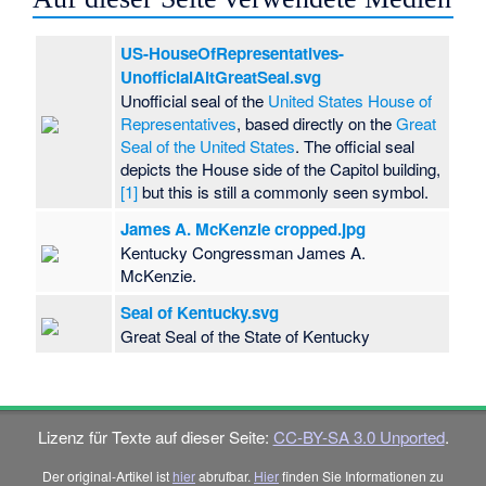
US-HouseOfRepresentatives-
UnofficialAltGreatSeal.svg
Unofficial seal of the
United States House of
Representatives
, based directly on the
Great
Seal of the United States
. The official seal
depicts the House side of the Capitol building,
[1]
but this is still a commonly seen symbol.
James A. McKenzie cropped.jpg
Kentucky Congressman James A.
McKenzie.
Seal of Kentucky.svg
Great Seal of the State of Kentucky
Lizenz für Texte auf dieser Seite:
CC-BY-SA 3.0 Unported
.
Der original-Artikel ist
hier
abrufbar.
Hier
finden Sie Informationen zu