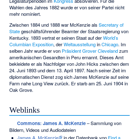
Legislaturperioden im
Kongress
absolvieren. Für die
Wahlen des Jahres 1882 wurde er von seiner Partei nicht
mehr nominiert.
Zwischen 1884 und 1888 war McKenzie als
Secretary of
State
geschäftsführender Beamter der Staatsregierung von
Kentucky. 1893 vertrat er seinen Staat auf der
World’s
Columbian Exposition
, der
Weltausstellung
in
Chicago
. Im
selben Jahr wurde er von
Präsident
Grover Cleveland
zum
amerikanischen Gesandten in Peru ernannt. Dieses Amt
bekleidete er als Nachfolger von
John Hicks
zwischen dem
24. Juni 1893 und dem 13. April 1897. Nach seiner Zeit im
diplomatischen Dienst zog sich James McKenzie auf seine
Farm nahe
Long View
zurück. Er starb am 25. Juni 1904 in
Oak Grove.
Weblinks
Commons
: James A. McKenzie
– Sammlung von
Bildern, Videos und Audiodateien
James A. McKenzie
in der Datenbank von
Find a