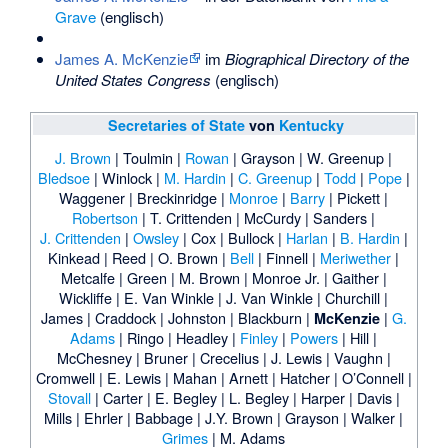
Grave
(englisch)
James A. McKenzie
im
Biographical Directory of the
United States Congress
(englisch)
Secretaries of State
von
Kentucky
J. Brown
|
Toulmin
|
Rowan
|
Grayson
|
W. Greenup
|
Bledsoe
|
Winlock
|
M. Hardin
|
C. Greenup
|
Todd
|
Pope
|
Waggener
|
Breckinridge
|
Monroe
|
Barry
|
Pickett
|
Robertson
|
T. Crittenden
|
McCurdy
|
Sanders
|
J. Crittenden
|
Owsley
|
Cox
|
Bullock
|
Harlan
|
B. Hardin
|
Kinkead
|
Reed
|
O. Brown
|
Bell
|
Finnell
|
Meriwether
|
Metcalfe
|
Green
|
M. Brown
|
Monroe Jr.
|
Gaither
|
Wickliffe
|
E. Van Winkle
|
J. Van Winkle
|
Churchill
|
James
|
Craddock
|
Johnston
|
Blackburn
|
|
G.
McKenzie
Adams
|
Ringo
|
Headley
|
Finley
|
Powers
|
Hill
|
McChesney
|
Bruner
|
Crecelius
|
J. Lewis
|
Vaughn
|
Cromwell
|
E. Lewis
|
Mahan
|
Arnett
|
Hatcher
|
O’Connell
|
Stovall
|
Carter
|
E. Begley
|
L. Begley
|
Harper
|
Davis
|
Mills
|
Ehrler
|
Babbage
|
J.Y. Brown
|
Grayson
|
Walker
|
Grimes
|
M. Adams