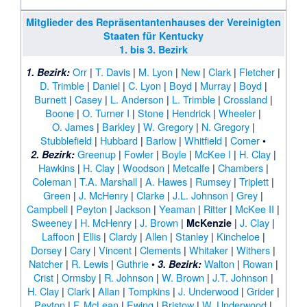
Mitglieder des Repräsentantenhauses der Vereinigten
Staaten für Kentucky
1. bis 3. Bezirk
Orr
|
T. Davis
|
M. Lyon
|
New
|
Clark
|
Fletcher
|
1. Bezirk:
D. Trimble
|
Daniel
|
C. Lyon
|
Boyd
|
Murray
|
Boyd
|
Burnett
|
Casey
|
L. Anderson
|
L. Trimble
|
Crossland
|
Boone
|
O. Turner I
|
Stone
|
Hendrick
|
Wheeler
|
O. James
|
Barkley
|
W. Gregory
|
N. Gregory
|
Stubblefield
|
Hubbard
|
Barlow
|
Whitfield
|
Comer
•
Greenup
|
Fowler
|
Boyle
|
McKee I
|
H. Clay
|
2. Bezirk:
Hawkins
|
H. Clay
|
Woodson
|
Metcalfe
|
Chambers
|
Coleman
|
T.A. Marshall
|
A. Hawes
|
Rumsey
|
Triplett
|
Green
|
J. McHenry
|
Clarke
|
J.L. Johnson
|
Grey
|
Campbell
|
Peyton
|
Jackson
|
Yeaman
|
Ritter
|
McKee II
|
Sweeney
|
H. McHenry
|
J. Brown
|
|
J. Clay
|
McKenzie
Laffoon
|
Ellis
|
Clardy
|
Allen
|
Stanley
|
Kincheloe
|
Dorsey
|
Cary
|
Vincent
|
Clements
|
Whitaker
|
Withers
|
Natcher
|
R. Lewis
|
Guthrie
•
Walton
|
Rowan
|
3. Bezirk:
Crist
|
Ormsby
|
R. Johnson
|
W. Brown
|
J.T. Johnson
|
H. Clay
|
Clark
|
Allan
|
Tompkins
|
J. Underwood
|
Grider
|
Peyton
|
F. McLean
|
Ewing
|
Bristow
|
W. Underwood
|