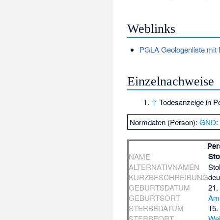
Weblinks
PGLA Geologenliste mit 
Einzelnachweise
↑
Todesanzeige in P
Normdaten (Person):
GND
Per
Sto
NAME
ALTERNATIVNAMEN
Sto
KURZBESCHREIBUNG
deu
GEBURTSDATUM
21.
GEBURTSORT
Ams
STERBEDATUM
15.
STERBEORT
We