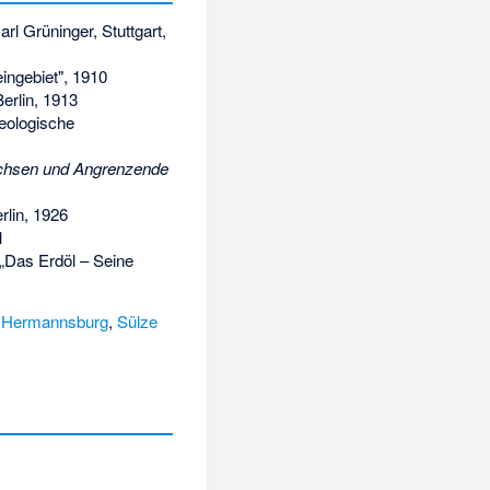
rl Grüninger, Stuttgart,
eingebiet", 1910
Berlin, 1913
eologische
achsen und Angrenzende
rlin, 1926
1
 „Das Erdöl – Seine
,
Hermannsburg
,
Sülze