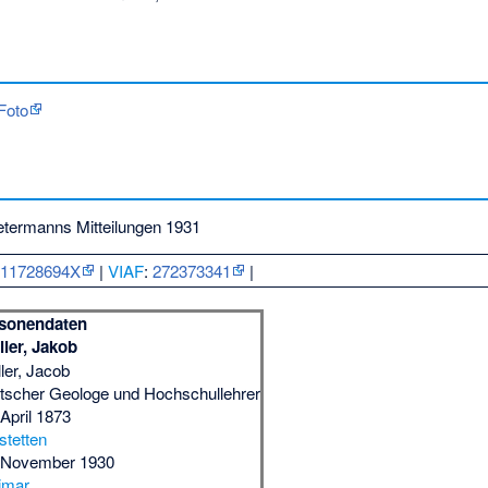
Foto
etermanns Mitteilungen 1931
:
11728694X
|
VIAF
:
272373341
|
sonendaten
ller, Jakob
ller, Jacob
tscher Geologe und Hochschullehrer
 April 1873
tetten
 November 1930
imar