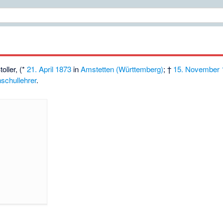
oller, (*
21. April
1873
in
Amstetten (Württemberg)
; †
15. November
schullehrer
.