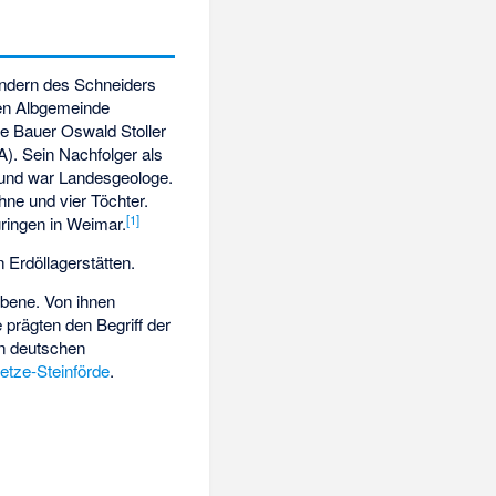
indern des Schneiders
hen Albgemeinde
e Bauer Oswald Stoller
). Sein Nachfolger als
l und war Landesgeologe.
hne und vier Töchter.
[1]
üringen in Weimar.
 Erdöllagerstätten.
ebene. Von ihnen
 prägten den Begriff der
en deutschen
etze-Steinförde
.