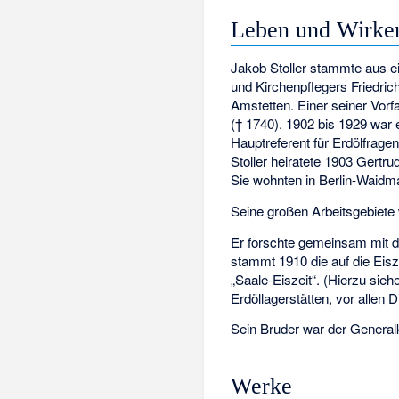
Leben und Wirke
Jakob Stoller stammte aus e
und Kirchenpflegers Friedric
Amstetten. Einer seiner Vor
(† 1740). 1902 bis 1929 war e
Hauptreferent für Erdölfrag
Stoller heiratete 1903 Gertr
Sie wohnten in Berlin-Waidma
Seine großen Arbeitsgebiete 
Er forschte gemeinsam mit
stammt 1910 die auf die Ei
„Saale-Eiszeit“. (Hierzu sieh
Erdöllagerstätten, vor alle
Sein Bruder war der Genera
Werke