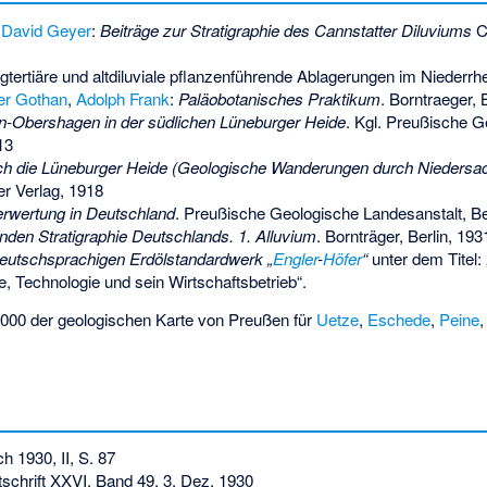
,
David Geyer
:
Beiträge zur Stratigraphie des Cannstatter Diluviums
Ca
ngtertiäre und altdiluviale pflanzenführende Ablagerungen im Niederrh
er Gothan
,
Adolph Frank
:
Paläobotanisches Praktikum
. Borntraeger, 
n-Obershagen in der südlichen Lüneburger Heide
. Kgl. Preußische G
13
rch die Lüneburger Heide (Geologische Wanderungen durch Nieders
r Verlag, 1918
erwertung in Deutschland
. Preußische Geologische Landesanstalt, Be
den Stratigraphie Deutschlands. 1. Alluvium
. Bornträger, Berlin, 193
deutschsprachigen Erdölstandardwerk „
Engler
-
Höfer
“
unter dem Titel:
, Technologie und sein Wirtschaftsbetrieb“.
5.000 der geologischen Karte von Preußen für
Uetze
,
Eschede
,
Peine
 1930, II, S. 87
tschrift XXVI. Band 49, 3. Dez. 1930