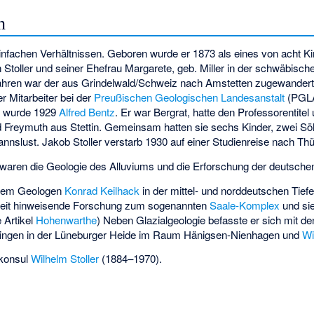
n
infachen Verhältnissen. Geboren wurde er 1873 als eines von acht K
h Stoller und seiner Ehefrau Margarete, geb. Miller in der schwäbisc
fahren war der aus Grindelwald/Schweiz nach Amstetten zugewandert
r Mitarbeiter bei der
Preußischen Geologischen Landesanstalt
(PGLA
en wurde 1929
Alfred Bentz
. Er war Bergrat, hatte den Professorentite
ud Freymuth aus Stettin. Gemeinsam hatten sie sechs Kinder, zwei Sö
nnslust. Jakob Stoller verstarb 1930 auf einer Studienreise nach Th
waren die Geologie des Alluviums und die Erforschung der deutschen
 dem Geologen
Konrad Keilhack
in der mittel- und norddeutschen Tief
szeit hinweisende Forschung zum sogenannten
Saale-Komplex
und sie
e Artikel
Hohenwarthe
) Neben Glazialgeologie befasste er sich mit d
n Dingen in der Lüneburger Heide im Raum Hänigsen-Nienhagen und
Wi
lkonsul
Wilhelm Stoller
(1884–1970).