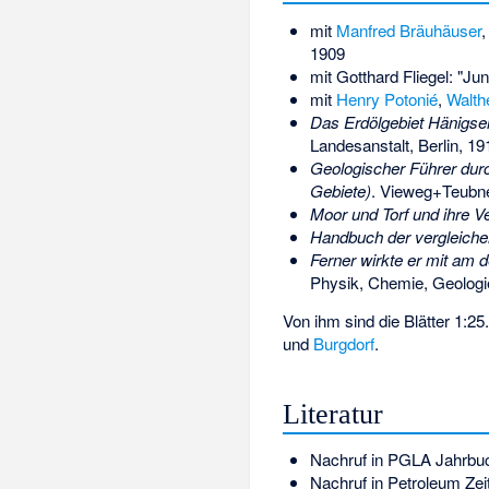
mit
Manfred Bräuhäuser
1909
mit
Gotthard Fliegel
: "Ju
mit
Henry Potonié
,
Walth
Das Erdölgebiet Hänigse
Landesanstalt, Berlin, 19
Geologischer Führer du
Gebiete)
. Vieweg+Teubne
Moor und Torf und ihre V
Handbuch der vergleichen
Ferner wirkte er mit am 
Physik, Chemie, Geologie
Von ihm sind die Blätter 1:2
und
Burgdorf
.
Literatur
Nachruf in PGLA Jahrbuch
Nachruf in Petroleum Zei