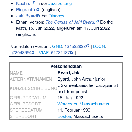
Nachruf
in der
Jazzzeitung
Biographie
(englisch)
Jaki Byard
bei
Discogs
Ethan Iverson:
The Geniss of Jaki Byard.
Do the
Math, 15. Juni 2022,
abgerufen am 17. Juni 2022
(englisch).
Normdaten (Person):
GND
:
134582888
|
LCCN
:
n78048954
|
VIAF
:
61731187
|
Personendaten
Byard, Jaki
NAME
ALTERNATIVNAMEN
Byard, John Arthur junior
US-amerikanischer Jazzpianist
KURZBESCHREIBUNG
und -komponist
GEBURTSDATUM
15. Juni 1922
GEBURTSORT
Worcester
,
Massachusetts
STERBEDATUM
11. Februar 1999
STERBEORT
Boston
, Massachusetts