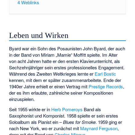
4
Weblinks
Leben und Wirken
Byard war ein Sohn des Posaunisten John Byard, der auch
in der Band von
Miriam „Mamie“ Moffitt
spielte. Im Alter
von acht Jahren hatte er den ersten Klavierunterricht, als
Sechzehnjähriger sein erstes professionelles Engagement.
Während des Zweiten Weltkrieges lernte er
Earl Bostic
kennen, mit dem er später zusammenarbeitete. Ende der
1940er Jahre erhielt er einen Vertrag mit
Prestige Records
,
der es ihm erlaubte, zahlreiche seiner Kompositionen
einzuspielen.
Seit 1955 wirkte er in
Herb Pomeroys
Band als
Saxophonist und Komponist. 1958 spielte er sein erstes
Soloalbum als Pianist ein –
Blues for Smoke
. 1959 ging er
nach New York, wo er zunächst mit
Maynard Ferguson
,
dann mit der Band von
Charles Mingus