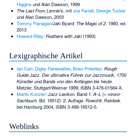
Higgins
und Alan Dawson, 1999
The Last From Lennie's
, mit
Joe Farrell
,
George Tucker
und Alan Dawson, 2003
Tommy Flanagan
/Jaki Byard:
The Magic of 2
, 1980, ed.
2013
Howard Riley
:
Feathers with Jaki
(1993)
Lexigraphische Artikel
Ian Carr
,
Digby Fairweather
,
Brian Priestley
:
Rough
Guide Jazz. Der ultimative Führer zur Jazzmusik. 1700
Künstler und Bands von den Anfängen bis heute.
Metzler, Stuttgart/Weimar 1999,
ISBN 3-476-01584-X
.
Martin Kunzler
:
Jazz-Lexikon.
Band 1:
A–L
(=
rororo-
Sachbuch.
Bd. 16512). 2. Auflage. Rowohlt, Reinbek
bei Hamburg 2004,
ISBN 3-499-16512-0
.
Weblinks