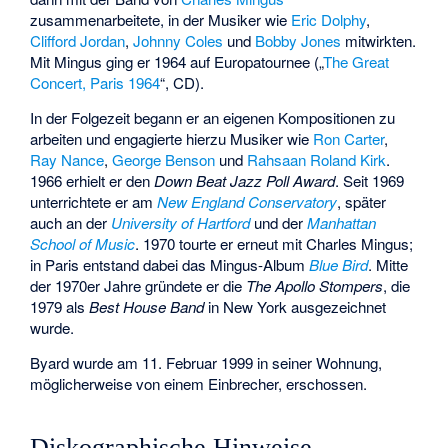
zusammenarbeitete, in der Musiker wie
Eric Dolphy
,
Clifford Jordan
,
Johnny Coles
und
Bobby Jones
mitwirkten.
Mit Mingus ging er 1964 auf Europatournee („
The Great
Concert, Paris 1964
“, CD).
In der Folgezeit begann er an eigenen Kompositionen zu
arbeiten und engagierte hierzu Musiker wie
Ron Carter
,
Ray Nance
,
George Benson
und
Rahsaan Roland Kirk
.
1966 erhielt er den
Down Beat Jazz Poll Award
. Seit 1969
unterrichtete er am
New England Conservatory
, später
auch an der
University of Hartford
und der
Manhattan
School of Music
. 1970 tourte er erneut mit Charles Mingus;
in Paris entstand dabei das Mingus-Album
Blue Bird
. Mitte
der 1970er Jahre gründete er die
The Apollo Stompers
, die
1979 als
Best House Band
in New York ausgezeichnet
wurde.
Byard wurde am 11. Februar 1999 in seiner Wohnung,
möglicherweise von einem Einbrecher, erschossen.
Diskographische Hinweise