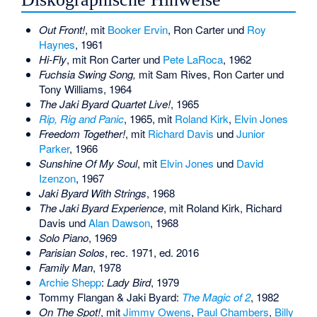
Out Front!
, mit
Booker Ervin
, Ron Carter und
Roy
Haynes
, 1961
Hi-Fly
, mit Ron Carter und
Pete LaRoca
, 1962
Fuchsia Swing Song,
mit Sam Rives, Ron Carter und
Tony Williams, 1964
The Jaki Byard Quartet Live!
, 1965
Rip, Rig and Panic
, 1965, mit
Roland Kirk
,
Elvin Jones
Freedom Together!
, mit
Richard Davis
und
Junior
Parker
, 1966
Sunshine Of My Soul
, mit
Elvin Jones
und
David
Izenzon
, 1967
Jaki Byard With Strings
, 1968
The Jaki Byard Experience
, mit Roland Kirk, Richard
Davis und
Alan Dawson
, 1968
Solo Piano
, 1969
Parisian Solos
, rec. 1971, ed. 2016
Family Man
, 1978
Archie Shepp
:
Lady Bird
, 1979
Tommy Flangan
& Jaki Byard:
The Magic of 2
, 1982
On The Spot!
, mit
Jimmy Owens
,
Paul Chambers
,
Billy