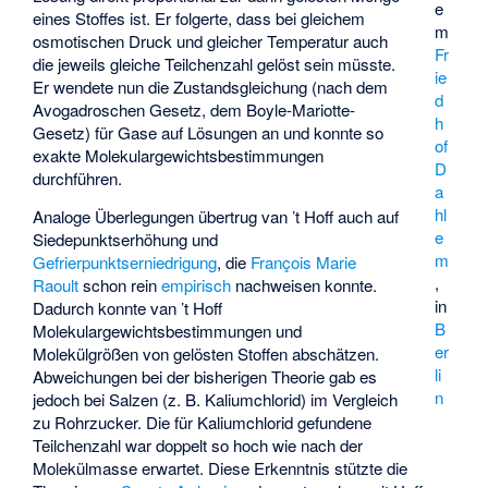
e
eines Stoffes ist. Er folgerte, dass bei gleichem
m
osmotischen Druck und gleicher Temperatur auch
Fr
die jeweils gleiche Teilchenzahl gelöst sein müsste.
ie
Er wendete nun die Zustandsgleichung (nach dem
d
Avogadroschen Gesetz, dem
Boyle-Mariotte-
h
Gesetz
) für Gase auf Lösungen an und konnte so
of
exakte
Molekulargewichts
bestimmungen
D
durchführen.
a
hl
Analoge Überlegungen übertrug van ’t Hoff auch auf
e
Siedepunktserhöhung
und
m
Gefrierpunktserniedrigung
, die
François Marie
,
Raoult
schon rein
empirisch
nachweisen konnte.
in
Dadurch konnte van ’t Hoff
B
Molekulargewichtsbestimmungen und
er
Molekülgrößen von gelösten Stoffen abschätzen.
li
Abweichungen bei der bisherigen Theorie gab es
n
jedoch bei Salzen (z. B. Kaliumchlorid) im Vergleich
zu Rohrzucker. Die für Kaliumchlorid gefundene
Teilchenzahl war doppelt so hoch wie nach der
Molekülmasse erwartet. Diese Erkenntnis stützte die