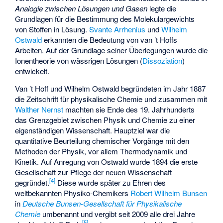
Analogie zwischen Lösungen und Gasen
legte die
Grundlagen für die Bestimmung des
Molekulargewichts
von Stoffen in Lösung.
Svante Arrhenius
und
Wilhelm
Ostwald
erkannten die Bedeutung von van ’t Hoffs
Arbeiten. Auf der Grundlage seiner Überlegungen wurde die
Ionentheorie von wässrigen Lösungen (
Dissoziation
)
entwickelt.
Van ’t Hoff und Wilhelm Ostwald begründeten im Jahr 1887
die
Zeitschrift für physikalische Chemie
und zusammen mit
Walther Nernst
machten sie Ende des 19. Jahrhunderts
das Grenzgebiet zwischen Physik und Chemie zu einer
eigenständigen Wissenschaft. Hauptziel war die
quantitative Beurteilung chemischer Vorgänge mit den
Methoden der Physik, vor allem Thermodynamik und
Kinetik. Auf Anregung von Ostwald wurde 1894 die erste
Gesellschaft zur Pflege der neuen Wissenschaft
[
4
]
gegründet.
Diese wurde später zu Ehren des
weltbekannten Physiko-Chemikers
Robert Wilhelm Bunsen
in
Deutsche Bunsen-Gesellschaft für Physikalische
Chemie
umbenannt und vergibt seit 2009 alle drei Jahre
[
5
]