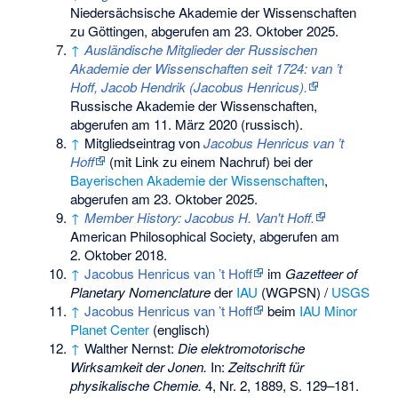
Niedersächsische Akademie der Wissenschaften
zu Göttingen,
abgerufen am 23. Oktober 2025
.
↑
Ausländische Mitglieder der Russischen
Akademie der Wissenschaften seit 1724: van ’t
Hoff, Jacob Hendrik (Jacobus Henricus).
Russische Akademie der Wissenschaften,
abgerufen am 11. März 2020
(russisch).
↑
Mitgliedseintrag von
Jacobus Henricus van ’t
Hoff
(mit Link zu einem Nachruf) bei der
Bayerischen Akademie der Wissenschaften
,
abgerufen am 23. Oktober 2025.
↑
Member History: Jacobus H. Van't Hoff.
American Philosophical Society,
abgerufen am
2. Oktober 2018
.
↑
Jacobus Henricus van ’t Hoff
im
Gazetteer of
Planetary Nomenclature
der
IAU
(WGPSN) /
USGS
↑
Jacobus Henricus van ’t Hoff
beim
IAU
Minor
Planet Center
(englisch)
↑
Walther Nernst:
Die elektromotorische
Wirksamkeit der Jonen.
In:
Zeitschrift für
physikalische Chemie.
4, Nr. 2, 1889, S. 129–181.