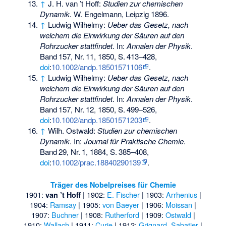
↑
J. H. van ’t Hoff:
Studien zur chemischen
Dynamik.
W. Engelmann, Leipzig 1896.
↑
Ludwig Wilhelmy:
Ueber das Gesetz, nach
welchem die Einwirkung der Säuren auf den
Rohrzucker stattfindet
. In:
Annalen der Physik
.
Band
157
,
Nr.
11
, 1850,
S.
413–428
,
doi
:
10.1002/andp.18501571106
.
↑
Ludwig Wilhelmy:
Ueber das Gesetz, nach
welchem die Einwirkung der Säuren auf den
Rohrzucker stattfindet
. In:
Annalen der Physik
.
Band
157
,
Nr.
12
, 1850,
S.
499–526
,
doi
:
10.1002/andp.18501571203
.
↑
Wilh. Ostwald:
Studien zur chemischen
Dynamik
. In:
Journal für Praktische Chemie
.
Band
29
,
Nr.
1
, 1884,
S.
385–408
,
doi
:
10.1002/prac.18840290139
.
Träger des Nobelpreises für Chemie
1901:
| 1902:
E. Fischer
| 1903:
Arrhenius
|
van ’t Hoff
1904:
Ramsay
| 1905:
von Baeyer
| 1906:
Moissan
|
1907:
Buchner
| 1908:
Rutherford
| 1909:
Ostwald
|
1910:
Wallach
| 1911:
Curie
| 1912:
Grignard
,
Sabatier
|