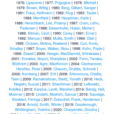
1976:
Lipscomb
| 1977:
Prigogine
| 1978:
Mitchell
|
1979:
Brown
,
Wittig
| 1980:
Berg
,
Gilbert
,
Sanger
|
1981:
Fukui
,
Hoffmann
| 1982:
Klug
| 1983:
Taube
|
1984:
Merrifield
| 1985:
Hauptman
,
Karle
|
1986:
Herschbach
,
Lee
,
Polanyi
| 1987:
Cram
,
Lehn
,
Pedersen
| 1988:
Deisenhofer
,
Huber
,
Michel
|
1989:
Altman
,
Cech
| 1990:
Corey
| 1991:
Ernst
|
1992:
Marcus
| 1993:
Mullis
,
Smith
| 1994:
Olah
|
1995:
Crutzen
,
Molina
,
Rowland
| 1996:
Curl
,
Kroto
,
Smalley
| 1997:
Boyer
,
Walker
,
Skou
| 1998:
Kohn
,
Pople
|
1999:
Zewail
| 2000:
Heeger
,
MacDiarmid
,
Shirakawa
|
2001:
Knowles
,
Noyori
,
Sharpless
| 2002:
Fenn
,
Tanaka
,
Wüthrich
| 2003:
Agre
,
MacKinnon
| 2004:
Ciechanover
,
Hershko
,
Rose
| 2005:
Chauvin
,
Grubbs
,
Schrock
|
2006:
Kornberg
| 2007:
Ertl
| 2008:
Shimomura
,
Chalfie
,
Tsien
| 2009:
Ramakrishnan
,
Steitz
,
Yonath
| 2010:
Heck
,
Negishi
,
Suzuki
| 2011:
Shechtman
| 2012:
Lefkowitz
,
Kobilka
| 2013:
Karplus
,
Levitt
,
Warshel
| 2014:
Betzig
,
Hell
,
Moerner
| 2015:
Lindahl
,
Modrich
,
Sancar
| 2016:
Sauvage
,
Stoddart
,
Feringa
| 2017:
Dubochet
,
Frank
,
Henderson
|
2018:
Arnold
,
Smith
,
Winter
| 2019:
Goodenough
,
Whittingham
,
Yoshino
| 2020:
Charpentier
,
Doudna
|