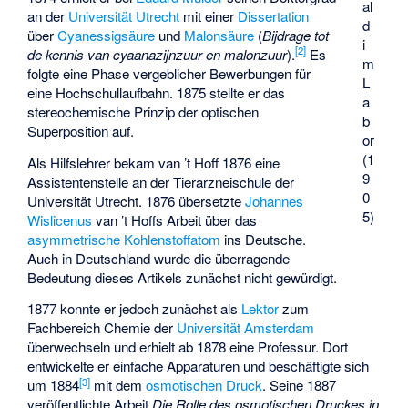
al
an der
Universität Utrecht
mit einer
Dissertation
d
über
Cyanessigsäure
und
Malonsäure
(
Bijdrage tot
i
[
2
]
de kennis van cyaanazijnzuur en malonzuur
).
Es
m
folgte eine Phase vergeblicher Bewerbungen für
L
eine Hochschullaufbahn. 1875 stellte er das
a
stereochemische Prinzip der
optischen
b
Superposition
auf.
or
(1
Als Hilfslehrer bekam van ’t Hoff 1876 eine
9
Assistentenstelle an der Tierarzneischule der
0
Universität Utrecht. 1876 übersetzte
Johannes
5)
Wislicenus
van ’t Hoffs Arbeit über das
asymmetrische Kohlenstoffatom
ins Deutsche.
Auch in Deutschland wurde die überragende
Bedeutung dieses Artikels zunächst nicht gewürdigt.
1877 konnte er jedoch zunächst als
Lektor
zum
Fachbereich Chemie der
Universität Amsterdam
überwechseln und erhielt ab 1878 eine Professur. Dort
entwickelte er einfache Apparaturen und beschäftigte sich
[
3
]
um 1884
mit dem
osmotischen Druck
. Seine 1887
veröffentlichte Arbeit
Die Rolle des osmotischen Druckes in