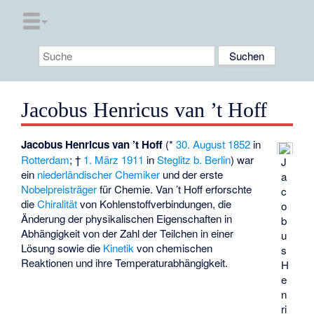
Jacobus Henricus van ’t Hoff
Jacobus Henricus van ’t Hoff
(*
30. August
1852
in
Rotterdam
; †
1. März
1911
in
Steglitz b. Berlin
) war
J
ein
niederländischer
Chemiker
und der erste
a
Nobelpreisträger
für Chemie. Van ’t Hoff erforschte
c
die
Chiralität
von Kohlenstoffverbindungen, die
o
Änderung der physikalischen Eigenschaften in
b
Abhängigkeit von der Zahl der Teilchen in einer
u
Lösung sowie die
Kinetik
von chemischen
s
Reaktionen und ihre Temperaturabhängigkeit.
H
e
n
ri