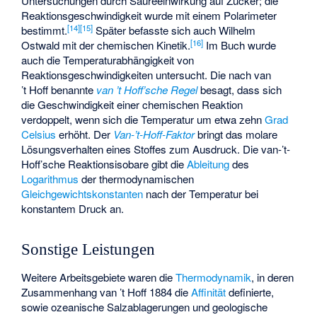
Untersuchungen durch Säureeinwirkung auf Zucker; die
Reaktionsgeschwindigkeit wurde mit einem Polarimeter
[
14
]
[
15
]
bestimmt.
Später befasste sich auch Wilhelm
[
16
]
Ostwald mit der chemischen Kinetik.
Im Buch wurde
auch die Temperaturabhängigkeit von
Reaktionsgeschwindigkeiten untersucht. Die nach van
’t Hoff benannte
van ’t Hoff’sche Regel
besagt, dass sich
die Geschwindigkeit einer chemischen Reaktion
verdoppelt, wenn sich die Temperatur um etwa zehn
Grad
Celsius
erhöht. Der
Van-’t-Hoff-Faktor
bringt das molare
Lösungsverhalten eines Stoffes zum Ausdruck. Die
van-’t-
Hoff’sche Reaktionsisobare
gibt die
Ableitung
des
Logarithmus
der thermodynamischen
Gleichgewichtskonstanten
nach der Temperatur bei
konstantem Druck an.
Sonstige Leistungen
Weitere Arbeitsgebiete waren die
Thermodynamik
, in deren
Zusammenhang van ’t Hoff 1884 die
Affinität
definierte,
sowie ozeanische Salzablagerungen und geologische