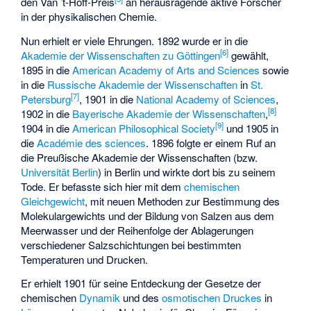
den Van ’t-Hoff-Preis
an herausragende aktive Forscher
in der physikalischen Chemie.
Nun erhielt er viele Ehrungen. 1892 wurde er in die
[
6
]
Akademie der Wissenschaften zu Göttingen
gewählt,
1895 in die
American Academy of Arts and Sciences
sowie
in die
Russische Akademie der Wissenschaften
in
St.
[
7
]
Petersburg
, 1901 in die
National Academy of Sciences
,
[
8
]
1902 in die
Bayerische Akademie der Wissenschaften
,
[
9
]
1904 in die
American Philosophical Society
und 1905 in
die
Académie des sciences
. 1896 folgte er einem Ruf an
die Preußische Akademie der Wissenschaften (bzw.
Universität Berlin
) in Berlin und wirkte dort bis zu seinem
Tode. Er befasste sich hier mit dem
chemischen
Gleichgewicht
, mit neuen Methoden zur Bestimmung des
Molekulargewichts
und der Bildung von Salzen aus dem
Meerwasser und der Reihenfolge der Ablagerungen
verschiedener Salzschichtungen bei bestimmten
Temperaturen und Drucken.
Er erhielt 1901 für seine Entdeckung der Gesetze der
chemischen
Dynamik
und des
osmotischen Druckes
in