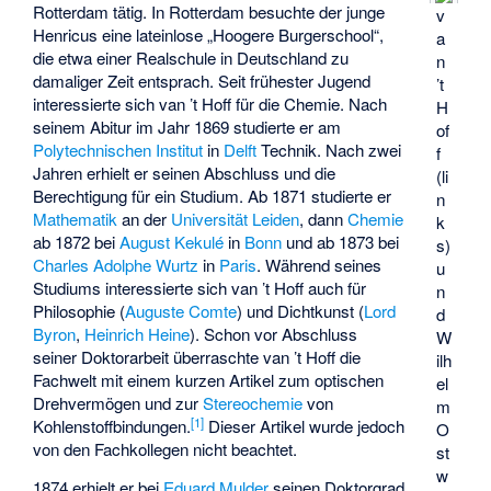
Rotterdam tätig. In Rotterdam besuchte der junge
v
Henricus eine lateinlose „Hoogere Burgerschool“,
a
die etwa einer Realschule in Deutschland zu
n
damaliger Zeit entsprach. Seit frühester Jugend
’t
interessierte sich van ’t Hoff für die Chemie. Nach
H
seinem Abitur im Jahr 1869 studierte er am
of
Polytechnischen Institut
in
Delft
Technik. Nach zwei
f
Jahren erhielt er seinen Abschluss und die
(li
Berechtigung für ein Studium. Ab 1871 studierte er
n
Mathematik
an der
Universität Leiden
, dann
Chemie
k
ab 1872 bei
August Kekulé
in
Bonn
und ab 1873 bei
s)
Charles Adolphe Wurtz
in
Paris
. Während seines
u
Studiums interessierte sich van ’t Hoff auch für
n
Philosophie (
Auguste Comte
) und Dichtkunst (
Lord
d
Byron
,
Heinrich Heine
). Schon vor Abschluss
W
seiner Doktorarbeit überraschte van ’t Hoff die
ilh
Fachwelt mit einem kurzen Artikel zum optischen
el
Drehvermögen und zur
Stereochemie
von
m
[
1
]
Kohlenstoffbindungen.
Dieser Artikel wurde jedoch
O
von den Fachkollegen nicht beachtet.
st
w
1874 erhielt er bei
Eduard Mulder
seinen Doktorgrad