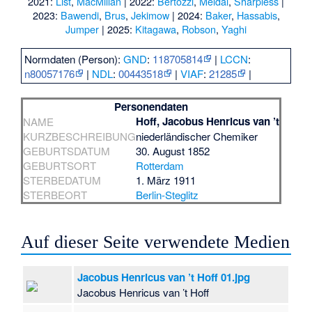
2021:
List
,
MacMillan
| 2022:
Bertozzi
,
Meldal
,
Sharpless
|
2023:
Bawendi
,
Brus
,
Jekimow
| 2024:
Baker
,
Hassabis
,
Jumper
| 2025:
Kitagawa
,
Robson
,
Yaghi
Normdaten (Person):
GND
:
118705814
|
LCCN
:
n80057176
|
NDL
:
00443518
|
VIAF
:
21285
|
Personendaten
Hoff, Jacobus Henricus van ’t
NAME
KURZBESCHREIBUNG
niederländischer Chemiker
GEBURTSDATUM
30. August 1852
GEBURTSORT
Rotterdam
STERBEDATUM
1. März 1911
STERBEORT
Berlin-Steglitz
Auf dieser Seite verwendete Medien
Jacobus Henricus van ’t Hoff 01.jpg
Jacobus Henricus van ’t Hoff