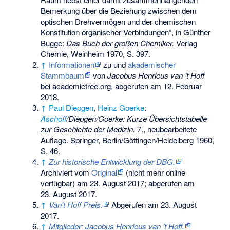
Bemerkung über die Beziehung zwischen dem
optischen Drehvermögen und der chemischen
Konstitution organischer Verbindungen“, in Günther
Bugge:
Das Buch der großen Chemiker.
Verlag
Chemie, Weinheim 1970, S. 397.
↑
Informationen
zu und
akademischer
Stammbaum
von
Jacobus Henricus van 't Hoff
bei academictree.org, abgerufen am 12. Februar
2018.
↑
Paul Diepgen
,
Heinz Goerke
:
Aschoff
/Diepgen/Goerke: Kurze Übersichtstabelle
zur Geschichte der Medizin.
7., neubearbeitete
Auflage. Springer, Berlin/Göttingen/Heidelberg 1960,
S. 46.
↑
Zur historische Entwicklung der DBG.
Archiviert vom
Original
(nicht mehr online
verfügbar) am
23. August 2017
;
abgerufen am
23. August 2017
.
↑
Van't Hoff Preis.
Abgerufen am 23. August
2017
.
↑
Mitglieder: Jacobus Henricus van ’t Hoff.