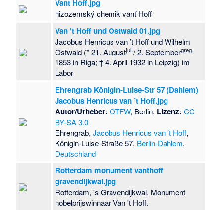
Vant Hoff.jpg
nizozemský chemik vanť Hoff
Van 't Hoff und Ostwald 01.jpg
Jacobus Henricus van ’t Hoff und Wilhelm
jul.
greg.
Ostwald (* 21. August
/ 2. September
1853 in Riga; † 4. April 1932 in Leipzig) im
Labor
Ehrengrab Königin-Luise-Str 57 (Dahlem)
Jacobus Henricus van ’t Hoff.jpg
Autor/Urheber:
OTFW
, Berlin,
Lizenz:
CC
BY-SA 3.0
Ehrengrab,
Jacobus Henricus van ’t Hoff
,
Königin-Luise-Straße 57,
Berlin-Dahlem
,
Deutschland
Rotterdam monument vanthoff
gravendijkwal.jpg
Rotterdam, 's Gravendijkwal. Monument
nobelprijswinnaar Van 't Hoff.