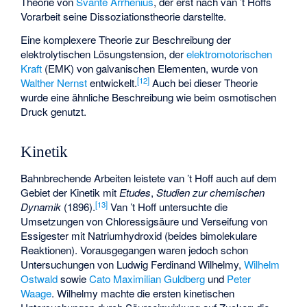
Theorie von
Svante Arrhenius
, der erst nach van ’t Hoffs
Vorarbeit seine Dissoziationstheorie darstellte.
Eine komplexere Theorie zur Beschreibung der
elektrolytischen
Lösungstension
, der
elektromotorischen
Kraft
(EMK) von galvanischen Elementen, wurde von
[
12
]
Walther Nernst
entwickelt.
Auch bei dieser Theorie
wurde eine ähnliche Beschreibung wie beim osmotischen
Druck genutzt.
Kinetik
Bahnbrechende Arbeiten leistete van ’t Hoff auch auf dem
Gebiet der Kinetik mit
Etudes
,
Studien zur chemischen
[
13
]
Dynamik
(1896).
Van ’t Hoff untersuchte die
Umsetzungen von Chloressigsäure und Verseifung von
Essigester mit Natriumhydroxid (beides bimolekulare
Reaktionen). Vorausgegangen waren jedoch schon
Untersuchungen von
Ludwig Ferdinand Wilhelmy
,
Wilhelm
Ostwald
sowie
Cato Maximilian Guldberg
und
Peter
Waage
. Wilhelmy machte die ersten kinetischen