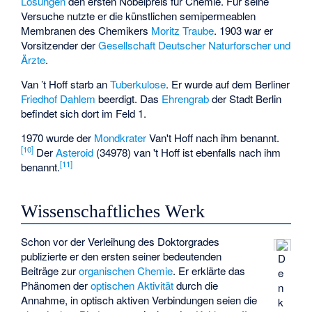
Lösungen
den ersten
Nobelpreis für Chemie
. Für seine
Versuche nutzte er die künstlichen semipermeablen
Membranen des Chemikers
Moritz Traube
. 1903 war er
Vorsitzender der
Gesellschaft Deutscher Naturforscher und
Ärzte
.
Van ’t Hoff starb an
Tuberkulose
. Er wurde auf dem Berliner
Friedhof Dahlem
beerdigt. Das
Ehrengrab
der Stadt Berlin
befindet sich dort im Feld 1.
1970 wurde der
Mondkrater
Van't Hoff
nach ihm benannt.
[
10
]
Der
Asteroid
(34978) van 't Hoff
ist ebenfalls nach ihm
[
11
]
benannt.
Wissenschaftliches Werk
Schon vor der Verleihung des Doktorgrades
publizierte er den ersten seiner bedeutenden
D
Beiträge zur
organischen Chemie
. Er erklärte das
e
Phänomen der
optischen Aktivität
durch die
n
Annahme, in optisch aktiven Verbindungen seien die
k