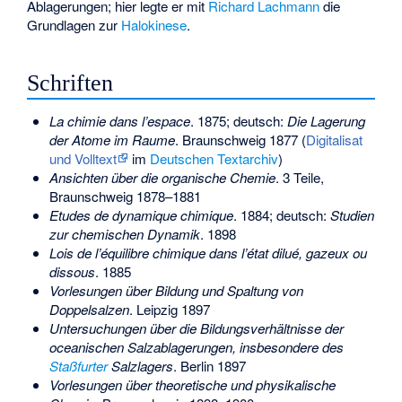
Ablagerungen; hier legte er mit
Richard Lachmann
die
Grundlagen zur
Halokinese
.
Schriften
La chimie dans l’espace
. 1875; deutsch:
Die Lagerung
der Atome im Raume
. Braunschweig 1877 (
Digitalisat
und Volltext
im
Deutschen Textarchiv
)
Ansichten über die organische Chemie
. 3 Teile,
Braunschweig 1878–1881
Etudes de dynamique chimique
. 1884; deutsch:
Studien
zur chemischen Dynamik
. 1898
Lois de l’équilibre chimique dans l’état dilué, gazeux ou
dissous
. 1885
Vorlesungen über Bildung und Spaltung von
Doppelsalzen
. Leipzig 1897
Untersuchungen über die Bildungsverhältnisse der
oceanischen Salzablagerungen, insbesondere des
Staßfurter
Salzlagers
. Berlin 1897
Vorlesungen über theoretische und physikalische