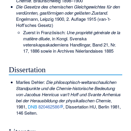
Chemie
. Braunschweig 1898–1900
Die Gesetze des chemischen Gleichgewichtes für den
verdünnten, gasförmigen oder gelösten Zustand.
Engelmann, Leipzig 1900, 2. Auflage 1915 (van-’t-
Hoff’sches Gesetz)
Zuerst in Französisch:
Une propriété générale de la
matière diluée
, in Kongl. Svenska
vetenskapsakademiens Handlingar, Band 21, Nr.
17, 1886 sowie in Archives Néerlandaises 1885
Dissertation
Marlies Dehler:
Die philosophisch-weltanschaulichen
Standpunkte und die Chemie-historische Bedeutung
von Jacobus Henricus van't Hoff und Svante Arrhenius
bei der Herausbildung der physikalischen Chemie
,
1981,
DNB
820462586
, Dissertation HU, Berlin 1981,
146 Seiten.