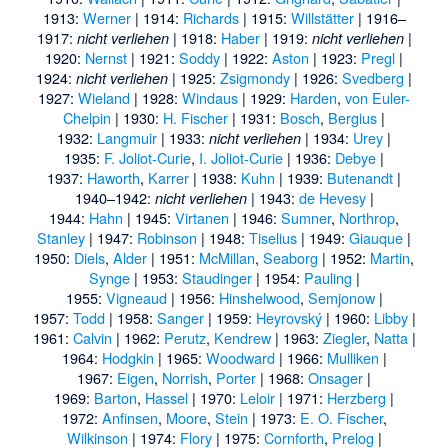
1913:
Werner
| 1914:
Richards
| 1915:
Willstätter
| 1916–
1917:
| 1918:
Haber
| 1919:
|
nicht verliehen
nicht verliehen
1920:
Nernst
| 1921:
Soddy
| 1922:
Aston
| 1923:
Pregl
|
1924:
| 1925:
Zsigmondy
| 1926:
Svedberg
|
nicht verliehen
1927:
Wieland
| 1928:
Windaus
| 1929:
Harden
,
von Euler-
Chelpin
| 1930:
H. Fischer
| 1931:
Bosch
,
Bergius
|
1932:
Langmuir
| 1933:
| 1934:
Urey
|
nicht verliehen
1935:
F. Joliot-Curie
,
I. Joliot-Curie
| 1936:
Debye
|
1937:
Haworth
,
Karrer
| 1938:
Kuhn
| 1939:
Butenandt
|
1940–1942:
| 1943:
de Hevesy
|
nicht verliehen
1944:
Hahn
| 1945:
Virtanen
| 1946:
Sumner
,
Northrop
,
Stanley
| 1947:
Robinson
| 1948:
Tiselius
| 1949:
Giauque
|
1950:
Diels
,
Alder
| 1951:
McMillan
,
Seaborg
| 1952:
Martin
,
Synge
| 1953:
Staudinger
| 1954:
Pauling
|
1955:
Vigneaud
| 1956:
Hinshelwood
,
Semjonow
|
1957:
Todd
| 1958:
Sanger
| 1959:
Heyrovský
| 1960:
Libby
|
1961:
Calvin
| 1962:
Perutz
,
Kendrew
| 1963:
Ziegler
,
Natta
|
1964:
Hodgkin
| 1965:
Woodward
| 1966:
Mulliken
|
1967:
Eigen
,
Norrish
,
Porter
| 1968:
Onsager
|
1969:
Barton
,
Hassel
| 1970:
Leloir
| 1971:
Herzberg
|
1972:
Anfinsen
,
Moore
,
Stein
| 1973:
E. O. Fischer
,
Wilkinson
| 1974:
Flory
| 1975:
Cornforth
,
Prelog
|