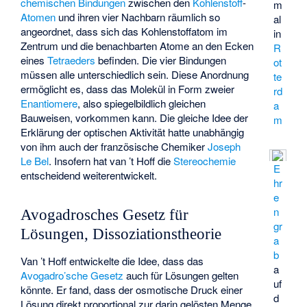
chemischen Bindungen
zwischen den
Kohlenstoff
-
m
Atomen
und ihren vier Nachbarn räumlich so
al
angeordnet, dass sich das Kohlenstoffatom im
in
Zentrum und die benachbarten Atome an den Ecken
R
eines
Tetraeders
befinden. Die vier Bindungen
ot
müssen alle unterschiedlich sein. Diese Anordnung
te
ermöglicht es, dass das Molekül in Form zweier
rd
Enantiomere
, also spiegelbildlich gleichen
a
Bauweisen, vorkommen kann. Die gleiche Idee der
m
Erklärung der optischen Aktivität hatte unabhängig
von ihm auch der französische Chemiker
Joseph
Le Bel
. Insofern hat van ’t Hoff die
Stereochemie
E
entscheidend weiterentwickelt.
hr
e
n
Avogadrosches Gesetz für
gr
Lösungen, Dissoziationstheorie
a
b
Van ’t Hoff entwickelte die Idee, dass das
a
Avogadro’sche Gesetz
auch für Lösungen gelten
uf
könnte. Er fand, dass der osmotische Druck einer
d
Lösung direkt proportional zur darin gelösten Menge