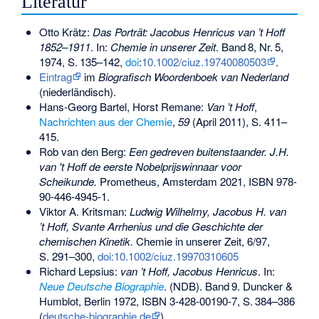
Literatur
Otto Krätz:
Das Porträt: Jacobus Henricus van ’t Hoff
1852–1911
. In:
Chemie in unserer Zeit
.
Band
8
,
Nr.
5
,
1974,
S.
135–142
,
doi
:
10.1002/ciuz.19740080503
.
Eintrag
im
Biografisch Woordenboek van Nederland
(niederländisch).
Hans-Georg Bartel, Horst Remane:
Van ’t Hoff
,
Nachrichten aus der Chemie
,
59
(April 2011), S. 411–
415.
Rob van den Berg:
Een gedreven buitenstaander. J.H.
van 't Hoff de eerste Nobelprijswinnaar voor
Scheikunde.
Prometheus, Amsterdam 2021,
ISBN 978-
90-446-4945-1
.
Viktor A. Kritsman:
Ludwig Wilhelmy, Jacobus H. van
’t Hoff, Svante Arrhenius und die Geschichte der
chemischen Kinetik.
Chemie in unserer Zeit, 6/97,
S. 291–300,
doi:10.1002/ciuz.19970310605
Richard Lepsius:
van ’t Hoff, Jacobus Henricus
. In:
Neue Deutsche Biographie
. (NDB).
Band
9
. Duncker &
Humblot, Berlin 1972,
ISBN 3-428-00190-7
,
S.
384–386
(
deutsche-biographie.de
).