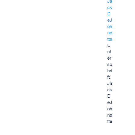
U
nt
er
sc
hri
ft
Ja
ck
D
eJ
oh
ne
tte