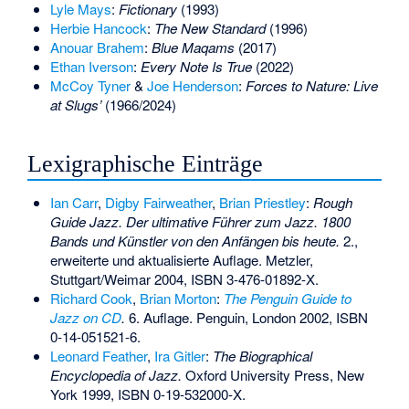
Lyle Mays
:
Fictionary
(1993)
Herbie Hancock
:
The New Standard
(1996)
Anouar Brahem
:
Blue Maqams
(2017)
Ethan Iverson
:
Every Note Is True
(2022)
McCoy Tyner
&
Joe Henderson
:
Forces to Nature: Live
at Slugs’
(1966/2024)
Lexigraphische Einträge
Ian Carr
,
Digby Fairweather
,
Brian Priestley
:
Rough
Guide Jazz. Der ultimative Führer zum Jazz. 1800
Bands und Künstler von den Anfängen bis heute.
2.,
erweiterte und aktualisierte Auflage. Metzler,
Stuttgart/Weimar 2004,
ISBN 3-476-01892-X
.
Richard Cook
,
Brian Morton
:
The Penguin Guide to
Jazz on CD
.
6. Auflage. Penguin, London 2002,
ISBN
0-14-051521-6
.
Leonard Feather
,
Ira Gitler
:
The Biographical
Encyclopedia of Jazz.
Oxford University Press, New
York 1999,
ISBN 0-19-532000-X
.