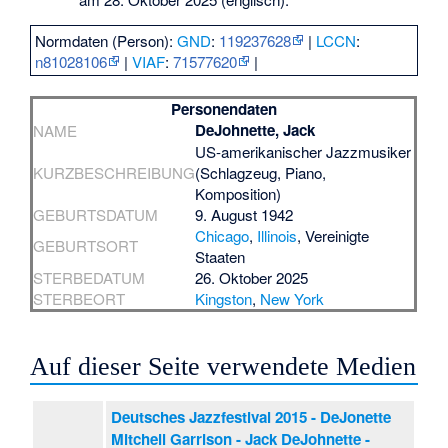
Normdaten (Person):
GND
:
119237628
|
LCCN
:
n81028106
|
VIAF
:
71577620
|
Personendaten
DeJohnette, Jack
NAME
US-amerikanischer Jazzmusiker
KURZBESCHREIBUNG
(Schlagzeug, Piano,
Komposition)
GEBURTSDATUM
9. August 1942
Chicago
,
Illinois
, Vereinigte
GEBURTSORT
Staaten
STERBEDATUM
26. Oktober 2025
STERBEORT
Kingston
,
New York
Auf dieser Seite verwendete Medien
Deutsches Jazzfestival 2015 - DeJonette
Mitchell Garrison - Jack DeJohnette -