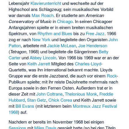
Lebensjahr
Klavierunterricht
und wechselte auf der
Highschool ans Schlagzeug; sein musikalisches Vorbild
war damals
Max Roach
. Er studierte am
American
Conservatory of Music
in
Chicago
. In seinen Chicagoer
Anfangsjahren spielte er in einem breiten musikalischen
Spektrum, von
Rhythm and Blues
bis zu
Free Jazz
. 1966
zog er nach
New York
und begleitete den Organisten
John
Patton
, arbeitete mit
Jackie McLean
,
Joe Henderson
(
Tetragon
, 1968) und begleitete die Sängerinnen
Betty
Carter
und
Abbey Lincoln
. Von 1966 bis 1969 war er an der
Seite von
Keith Jarrett
Mitglied des
Charles-Lloyd
-
Quartetts, was ihn international bekannt machte. Lloyds
Gruppe war die erste Jazzband, die auch vor einem
Rock
-
Publikum spielte; mit ihr reiste DeJohnette mehrmals nach
Europa sowie in den Fernen Osten. Außerdem trat er in
dieser Zeit mit
John Coltrane
,
Thelonious Monk
,
Freddie
Hubbard
,
Stan Getz
,
Chick Corea
und Keith Jarrett sowie
mit
Bill Evans
(mit letzterem beim
Montreux Jazz Festival
1968
) auf.
Nachdem er bereits im November 1968 bei einigen
Sessions
mit
Miles Davis
gespielt hatte (so bei den Titeln