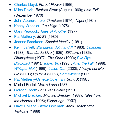
Charles Lloyd
:
Forest Flower
(1966)
Miles Davis
:
Bitches Brew
(August 1969);
Live-Evil
(Dezember 1970)
John Abercrombie
:
Timeless
(1974),
Night
(1984)
Kenny Wheeler
:
Gnu High
(1975)
Gary Peacock
:
Tales of Another
(1977)
Pat Metheny
:
80/81
(1980)
Joanne Brackeen
:
Special Identity
(1981)
Keith Jarrett
:
Standards Vol. I and II
(1983);
Changes
(1983);
Standards Live
(1985);
Still Live
(1986);
Changeless
(1987);
The Cure
(1990);
Bye Bye
Blackbird
(1991);
Tokyo ’96
(1998);
After the Fall
(1998),
Whisper Not
(1999),
Inside Out
(2000),
Always Let Me
Go
(2001);
Up for It
(2002),
Somewhere
(2009)
Pat Metheny
/
Ornette Coleman
:
Song X
(1985)
Michel Portal:
Men’s Land
(1987)
Gordon Beck
:
For Evans Sake
(1991)
Michael Brecker
:
Michael Brecker
(1987);
Tales from
the Hudson
(1996);
Pilgrimage
(2007)
Dave Holland
,
Steve Coleman
, Jack DeJohnette:
Triplicate
(1988)