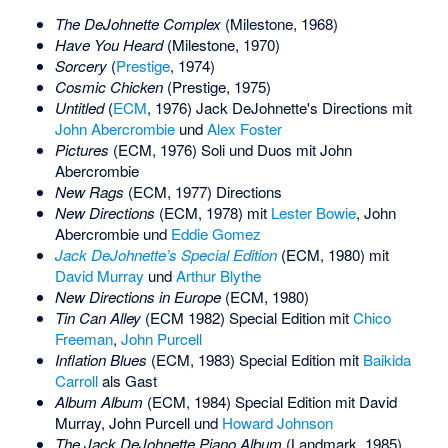
The DeJohnette Complex
(
Milestone
, 1968)
Have You Heard
(Milestone, 1970)
Sorcery
(
Prestige
, 1974)
Cosmic Chicken
(Prestige, 1975)
Untitled
(
ECM
, 1976) Jack DeJohnette's Directions mit
John Abercrombie
und
Alex Foster
Pictures
(ECM, 1976) Soli und Duos mit John
Abercrombie
New Rags
(ECM, 1977) Directions
New Directions
(ECM, 1978) mit
Lester Bowie
, John
Abercrombie und
Eddie Gomez
Jack DeJohnette’s Special Edition
(ECM, 1980) mit
David Murray
und
Arthur Blythe
New Directions in Europe
(ECM, 1980)
Tin Can Alley
(ECM 1982) Special Edition mit
Chico
Freeman
,
John Purcell
Inflation Blues
(ECM, 1983) Special Edition mit
Baikida
Carroll
als Gast
Album Album
(ECM, 1984) Special Edition mit David
Murray, John Purcell und
Howard Johnson
The Jack DeJohnette Piano Album
(Landmark, 1985)