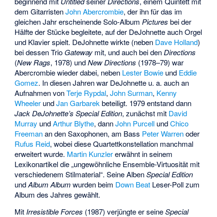
beginnend mit
Untitled
seiner
Directions
, einem Quintett mit
dem Gitarristen
John Abercrombie
, der ihn für das im
gleichen Jahr erscheinende Solo-Album
Pictures
bei der
Hälfte der Stücke begleitete, auf der DeJohnette auch Orgel
und Klavier spielt. DeJohnette wirkte (neben
Dave Holland
)
bei dessen Trio
Gateway
mit, und auch bei den
Directions
(
New Rags
, 1978) und
New Directions
(1978–79) war
Abercrombie wieder dabei, neben
Lester Bowie
und
Eddie
Gomez
. In diesen Jahren war DeJohnette u. a. auch an
Aufnahmen von
Terje Rypdal
,
John Surman
,
Kenny
Wheeler
und
Jan Garbarek
beteiligt. 1979 entstand dann
Jack DeJohnette’s Special Edition
, zunächst mit
David
Murray
und
Arthur Blythe
, dann
John Purcell
und
Chico
Freeman
an den Saxophonen, am Bass
Peter Warren
oder
Rufus Reid
, wobei diese Quartettkonstellation manchmal
erweitert wurde.
Martin Kunzler
erwähnt in seinem
Lexikonartikel die „ungewöhnliche Ensemble-Virtuosität mit
verschiedenem Stilmaterial“. Seine Alben
Special Edition
und
Album Album
wurden beim
Down Beat
Leser-Poll zum
Album des Jahres gewählt.
Mit
Irresistible Forces
(1987) verjüngte er seine
Special