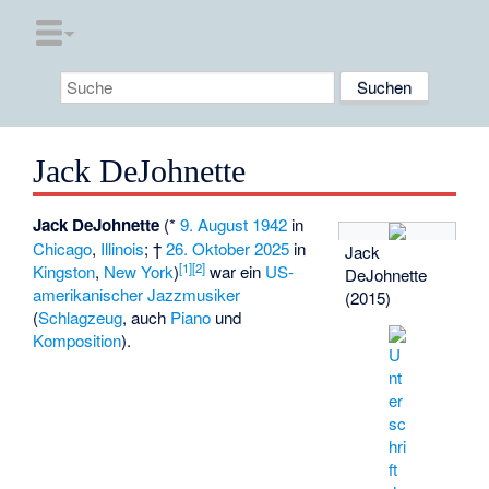
Jack DeJohnette
Jack DeJohnette
(*
9. August
1942
in
Chicago
,
Illinois
; †
26. Oktober
2025
in
Jack
[
1
]
[
2
]
Kingston
,
New York
)
war ein
US-
DeJohnette
amerikanischer
Jazzmusiker
(2015)
(
Schlagzeug
, auch
Piano
und
Komposition
).