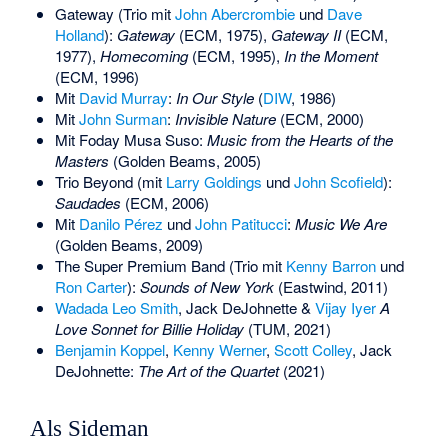
Gateway (Trio mit
John Abercrombie
und
Dave
Holland
):
Gateway
(ECM, 1975),
Gateway II
(ECM,
1977),
Homecoming
(ECM, 1995),
In the Moment
(ECM, 1996)
Mit
David Murray
:
In Our Style
(
DIW
, 1986)
Mit
John Surman
:
Invisible Nature
(ECM, 2000)
Mit
Foday Musa Suso
:
Music from the Hearts of the
Masters
(Golden Beams, 2005)
Trio Beyond (mit
Larry Goldings
und
John Scofield
):
Saudades
(ECM, 2006)
Mit
Danilo Pérez
und
John Patitucci
:
Music We Are
(Golden Beams, 2009)
The Super Premium Band (Trio mit
Kenny Barron
und
Ron Carter
):
Sounds of New York
(Eastwind, 2011)
Wadada Leo Smith
, Jack DeJohnette &
Vijay Iyer
A
Love Sonnet for Billie Holiday
(TUM, 2021)
Benjamin Koppel
,
Kenny Werner
,
Scott Colley
, Jack
DeJohnette:
The Art of the Quartet
(2021)
Als Sideman