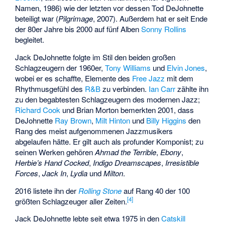
Namen, 1986) wie der letzten vor dessen Tod DeJohnette
beteiligt war (
Pilgrimage
, 2007). Außerdem hat er seit Ende
der 80er Jahre bis 2000 auf fünf Alben
Sonny Rollins
begleitet.
Jack DeJohnette folgte im Stil den beiden großen
Schlagzeugern der 1960er,
Tony Williams
und
Elvin Jones
,
wobei er es schaffte, Elemente des
Free Jazz
mit dem
Rhythmusgefühl des
R&B
zu verbinden.
Ian Carr
zählte ihn
zu den begabtesten Schlagzeugern des modernen Jazz;
Richard Cook
und Brian Morton bemerkten 2001, dass
DeJohnette
Ray Brown
,
Milt Hinton
und
Billy Higgins
den
Rang des meist aufgenommenen Jazzmusikers
abgelaufen hätte. Er gilt auch als profunder Komponist; zu
seinen Werken gehören
Ahmad the Terrible
,
Ebony
,
Herbie’s Hand Cocked
,
Indigo Dreamscapes
,
Irresistible
Forces
,
Jack In
,
Lydia
und
Milton
.
2016 listete ihn der
Rolling Stone
auf Rang 40 der
100
[
4
]
größten Schlagzeuger aller Zeiten
.
Jack DeJohnette lebte seit etwa 1975 in den
Catskill