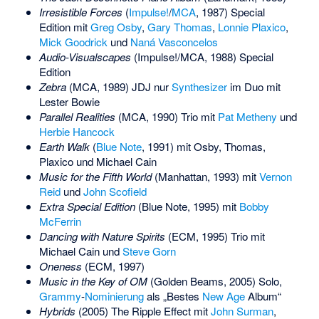
Irresistible Forces
(
Impulse!
/
MCA
, 1987) Special
Edition mit
Greg Osby
,
Gary Thomas
,
Lonnie Plaxico
,
Mick Goodrick
und
Naná Vasconcelos
Audio-Visualscapes
(Impulse!/MCA, 1988) Special
Edition
Zebra
(MCA, 1989) JDJ nur
Synthesizer
im Duo mit
Lester Bowie
Parallel Realities
(MCA, 1990) Trio mit
Pat Metheny
und
Herbie Hancock
Earth Walk
(
Blue Note
, 1991) mit Osby, Thomas,
Plaxico und Michael Cain
Music for the Fifth World
(Manhattan, 1993) mit
Vernon
Reid
und
John Scofield
Extra Special Edition
(Blue Note, 1995) mit
Bobby
McFerrin
Dancing with Nature Spirits
(ECM, 1995) Trio mit
Michael Cain und
Steve Gorn
Oneness
(ECM, 1997)
Music in the Key of OM
(Golden Beams, 2005) Solo,
Grammy
-
Nominierung
als „Bestes
New Age
Album“
Hybrids
(2005) The Ripple Effect mit
John Surman
,