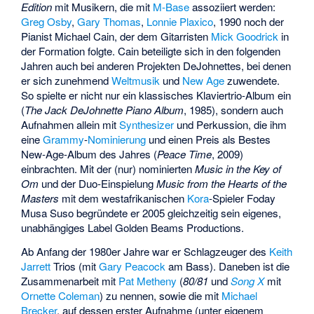
Edition
mit Musikern, die mit
M-Base
assoziiert werden:
Greg Osby
,
Gary Thomas
,
Lonnie Plaxico
, 1990 noch der
Pianist Michael Cain, der dem Gitarristen
Mick Goodrick
in
der Formation folgte. Cain beteiligte sich in den folgenden
Jahren auch bei anderen Projekten DeJohnettes, bei denen
er sich zunehmend
Weltmusik
und
New Age
zuwendete.
So spielte er nicht nur ein klassisches Klaviertrio-Album ein
(
The Jack DeJohnette Piano Album
, 1985), sondern auch
Aufnahmen allein mit
Synthesizer
und Perkussion, die ihm
eine
Grammy
-
Nominierung
und einen Preis als Bestes
New-Age-Album des Jahres (
Peace Time
, 2009)
einbrachten. Mit der (nur) nominierten
Music in the Key of
Om
und der Duo-Einspielung
Music from the Hearts of the
Masters
mit dem westafrikanischen
Kora
-Spieler
Foday
Musa Suso
begründete er 2005 gleichzeitig sein eigenes,
unabhängiges Label Golden Beams Productions.
Ab Anfang der 1980er Jahre war er Schlagzeuger des
Keith
Jarrett
Trios (mit
Gary Peacock
am Bass). Daneben ist die
Zusammenarbeit mit
Pat Metheny
(
80/81
und
Song X
mit
Ornette Coleman
) zu nennen, sowie die mit
Michael
Brecker
, auf dessen erster Aufnahme (unter eigenem