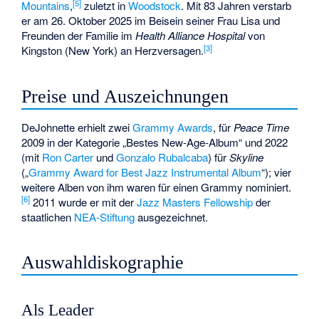
[
5
]
Mountains
,
zuletzt in
Woodstock
. Mit 83 Jahren verstarb
er am 26. Oktober 2025 im Beisein seiner Frau Lisa und
Freunden der Familie im
Health Alliance Hospital
von
[
3
]
Kingston (New York) an Herzversagen.
Preise und Auszeichnungen
DeJohnette erhielt zwei
Grammy Awards
, für
Peace Time
2009 in der Kategorie „Bestes New-Age-Album“ und 2022
(mit
Ron Carter
und
Gonzalo Rubalcaba
) für
Skyline
(„
Grammy Award for Best Jazz Instrumental Album
“); vier
weitere Alben von ihm waren für einen Grammy nominiert.
[
6
]
2011 wurde er mit der
Jazz Masters Fellowship
der
staatlichen
NEA-Stiftung
ausgezeichnet.
Auswahldiskographie
Als Leader