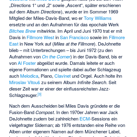
„Directions 1“ und „2“ sowie „Ascent“, später erschienen
auf dem Album
Directions
), wurde er im Sommer 1969
Mitglied der Miles-Davis-Band, wo er
Tony Williams
ersetzte und an den Aufnahmen für das epochale Werk
Bitches Brew
mitwirkte. Im April und Juni 1970 trat er mit
Davis in
Fillmore West
in
San Francisco
sowie im
Fillmore
East
in New York auf (
Miles at the Fillmore
). DeJohnette
blieb – mit Unterbrechungen – bis Juni 1972 (zu den
Aufnahmen von
On the Corner
) in der Davis-Band, bis er
von
Al Foster
abgelöst wurde. Damals leitete er auch
eigene Formationen und spielte dabei außer Schlagzeug
auch
Melodica
, Piano,
Clavinet
und Orgel. Auch holte ihn
Miroslav Vitouš
zu seinem Album
Infinite Search
. Seit
dieser Zeit war er einer der einflussreichsten Jazz-
[
3
]
Schlagzeuger.
Nach dem Ausscheiden bei Miles Davis gründete er die
Fusion-Band
Compost
. In den 1970er Jahren war Jack
DeJohnette zudem bei zahlreichen
ECM
-Sessions ein
vielgefragter Sideman; ab 1976 entstanden eine Reihe von
Alben unter eigenem Namen auf dem Münchener Label,