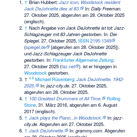
↑
Brian Hubbert:
Jazz icon, Woodstock resident
Jack DeJohnette dies at 83.
In:
Daily Freeman.
27. Oktober 2025,
abgerufen am 28. Oktober 2025
(englisch).
↑
Nach Angabe von
Jack DeJohnette ist tot: Jazz-
Schlagzeuger mit 83 Jahren gestorben
. In:
Der
Spiegel
. 27. Oktober 2025,
ISSN
2195-1349
(
spiegel.de
[abgerufen am 28. Oktober 2025]).
und
Jazz-Schlagzeuger Jack DeJohnette
gestorben
. In:
Frankfurter Allgemeine Zeitung
.
27. Oktober 2025 (
faz.net
).
ist er hingegen in
Woodstock
gestorben.
a
b
↑
Michael Rüsenberg
:
Jack DeJohnette, 1942-
2025.
In:
jazz-city.de.
27. Oktober 2025,
abgerufen am 28. Oktober 2025
.
↑
100 Greatest Drummers of All Time.
Rolling
Stone
, 31. März 2016,
abgerufen am 6. August
2017
(englisch).
↑
Jack plays the Piano...in Woodstock.
In:
jazz-
city.de.
Abgerufen am 27. Oktober 2025
.
↑
Jack DeJohnette.
In:
grammy.com.
Abgerufen
am 28. Oktober 2025
(englisch).