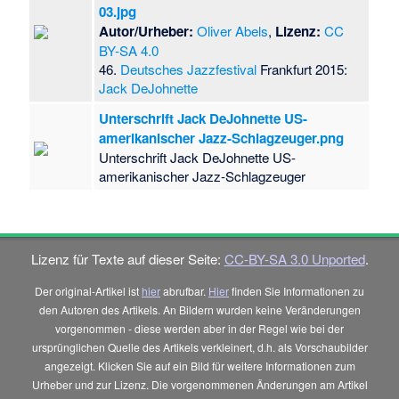
03.jpg
Autor/Urheber:
Oliver Abels
,
Lizenz:
CC
BY-SA 4.0
46.
Deutsches Jazzfestival
Frankfurt 2015:
Jack DeJohnette
Unterschrift Jack DeJohnette US-
amerikanischer Jazz-Schlagzeuger.png
Unterschrift Jack DeJohnette US-
amerikanischer Jazz-Schlagzeuger
Lizenz für Texte auf dieser Seite:
CC-BY-SA 3.0 Unported
.
Der original-Artikel ist
hier
abrufbar.
Hier
finden Sie Informationen zu
den Autoren des Artikels. An Bildern wurden keine Veränderungen
vorgenommen - diese werden aber in der Regel wie bei der
ursprünglichen Quelle des Artikels verkleinert, d.h. als Vorschaubilder
angezeigt. Klicken Sie auf ein Bild für weitere Informationen zum
Urheber und zur Lizenz. Die vorgenommenen Änderungen am Artikel