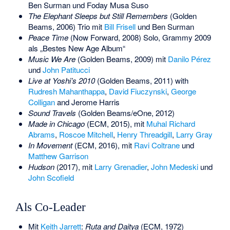
Ben Surman
und
Foday Musa Suso
The Elephant Sleeps but Still Remembers
(Golden
Beams, 2006) Trio mit
Bill Frisell
und Ben Surman
Peace Time
(Now Forward, 2008) Solo, Grammy 2009
als „Bestes New Age Album“
Music We Are
(Golden Beams, 2009) mit
Danilo Pérez
und
John Patitucci
Live at Yoshi’s 2010
(Golden Beams, 2011) with
Rudresh Mahanthappa
,
David Fiuczynski
,
George
Colligan
and
Jerome Harris
Sound Travels
(Golden Beams/eOne, 2012)
Made in Chicago
(ECM, 2015), mit
Muhal Richard
Abrams
,
Roscoe Mitchell
,
Henry Threadgill
,
Larry Gray
In Movement
(ECM, 2016), mit
Ravi Coltrane
und
Matthew Garrison
Hudson
(2017), mit
Larry Grenadier
,
John Medeski
und
John Scofield
Als Co-Leader
Mit
Keith Jarrett
:
Ruta and Daitya
(ECM, 1972)