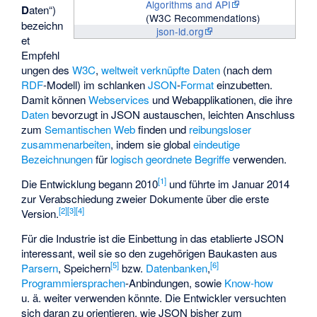
Algorithms and API
D
aten“)
(W3C Recommendations)
bezeichn
json-ld.org
et
Empfehl
ungen des
W3C
,
weltweit verknüpfte Daten
(nach dem
RDF
-Modell) im schlanken
JSON
-
Format
einzubetten.
Damit können
Webservices
und
Webapplikationen
, die ihre
Daten
bevorzugt in JSON austauschen, leichten Anschluss
zum
Semantischen Web
finden und
reibungsloser
zusammenarbeiten
, indem sie
global
eindeutige
Bezeichnungen
für
logisch geordnete Begriffe
verwenden.
[
1
]
Die Entwicklung begann 2010
und führte im Januar 2014
zur Verabschiedung zweier Dokumente über die erste
[
2
]
[
3
]
[
4
]
Version.
Für die Industrie ist die Einbettung in das etablierte JSON
interessant, weil sie so den zugehörigen Baukasten aus
[
5
]
[
6
]
Parsern
, Speichern
bzw.
Datenbanken
,
Programmiersprachen
-Anbindungen, sowie
Know-how
u. ä. weiter verwenden könnte. Die Entwickler versuchten
sich daran zu orientieren, wie JSON bisher zum