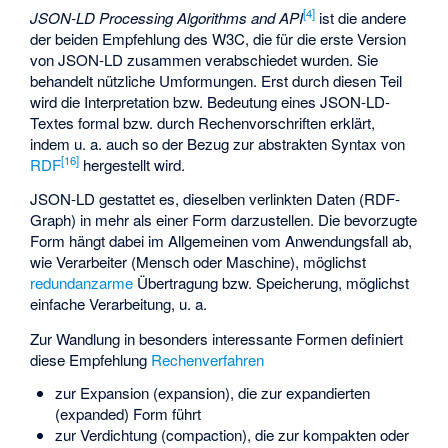
[
4
]
JSON-LD Processing Algorithms and API
ist die andere
der beiden Empfehlung des W3C, die für die erste Version
von JSON-LD zusammen verabschiedet wurden. Sie
behandelt nützliche Umformungen. Erst durch diesen Teil
wird die Interpretation bzw. Bedeutung eines JSON-LD-
Textes formal bzw.
durch Rechenvorschriften
erklärt,
indem u. a. auch so der Bezug zur
abstrakten Syntax
von
[
16
]
RDF
hergestellt wird.
JSON-LD gestattet es, dieselben verlinkten Daten (RDF-
Graph) in mehr als einer Form darzustellen. Die bevorzugte
Form hängt dabei im Allgemeinen vom Anwendungsfall ab,
wie Verarbeiter (Mensch oder Maschine), möglichst
redundanzarme
Übertragung bzw. Speicherung, möglichst
einfache Verarbeitung, u. a.
Zur Wandlung in besonders interessante Formen definiert
diese Empfehlung
Rechenverfahren
zur Expansion (expansion), die zur expandierten
(expanded) Form führt
zur Verdichtung (compaction), die zur kompakten oder