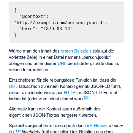
{
"@context"
:
"http://example.com/person.jsonld"
,
"born"
:
"1879-03-14"
}
Würde man den Inhalt des
ersten Beispiels
(bis auf die
vorletzte Zeile) in einer Datei namens „person.jsonld“
ablegen und unter dieser
URL
bereitstellen, führte dies zur
selben Interpretation.
Entscheidend für die reibungslose Funktion ist, dass die
URL
tatsächlich zu einem Kontext gemäß JSON-LD führt,
dieser also idealerweise per
HTTP
im JSON-LD-Format
[
26
]
ladbar ist (oder zumindest einmal war).
Alternativ kann der Kontext auch außerhalb des
eigentlichen JSON-Textes hergestellt werden.
Speziell vorgesehen ist dies durch den
Link-Header
in einer
HTTP
-Nachricht
(mit spezieller Link-Relation aus dem