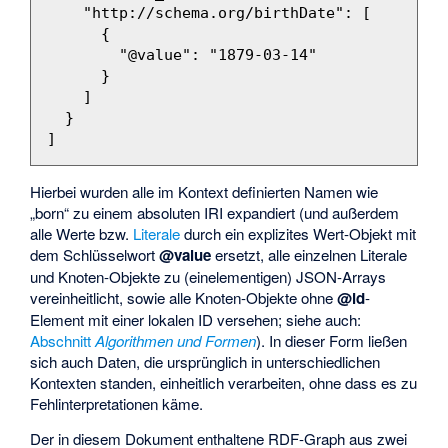
"http://schema.org/birthDate"
:
[
{
"@value"
:
"1879-03-14"
}
]
}
]
Hierbei wurden alle im Kontext definierten Namen wie
„born“ zu einem absoluten
IRI
expandiert (und außerdem
alle Werte bzw.
Literale
durch ein explizites Wert-Objekt mit
dem Schlüsselwort
@value
ersetzt, alle einzelnen Literale
und Knoten-Objekte zu (einelementigen) JSON-Arrays
vereinheitlicht, sowie alle Knoten-Objekte ohne
@id
-
Element mit einer lokalen ID versehen; siehe auch:
Abschnitt
Algorithmen und Formen
). In dieser Form ließen
sich auch Daten, die ursprünglich in unterschiedlichen
Kontexten standen, einheitlich verarbeiten, ohne dass es zu
Fehlinterpretationen käme.
Der in diesem Dokument enthaltene RDF-Graph aus zwei