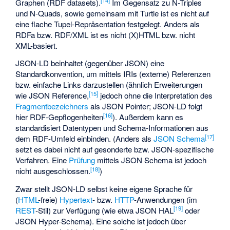
Graphen (RDF datasets).
Im Gegensatz zu
N-Triples
und N-Quads, sowie gemeinsam mit Turtle ist es nicht auf
eine flache Tupel-Repräsentation festgelegt. Anders als
RDFa bzw.
RDF/XML
ist es nicht (X)HTML bzw. nicht
XML-basiert.
JSON-LD beinhaltet (gegenüber JSON) eine
Standardkonvention, um mittels
IRIs
(externe) Referenzen
bzw. einfache Links darzustellen (ähnlich Erweiterungen
[
15
]
wie JSON Reference,
jedoch ohne die Interpretation des
Fragmentbezeichners
als JSON Pointer; JSON-LD folgt
[
16
]
hier RDF-Gepflogenheiten
). Außerdem kann es
standardisiert Datentypen und Schema-Informationen aus
[
17
]
dem RDF-Umfeld einbinden. (Anders als
JSON Schema
setzt es dabei nicht auf gesonderte bzw. JSON-spezifische
Verfahren. Eine
Prüfung
mittels JSON Schema ist jedoch
[
18
]
nicht ausgeschlossen.
)
Zwar stellt JSON-LD selbst keine eigene Sprache für
(
HTML
-freie)
Hypertext
- bzw.
HTTP
-Anwendungen (im
[
19
]
REST
-Stil) zur Verfügung (wie etwa JSON HAL
oder
JSON Hyper-Schema). Eine solche ist jedoch über