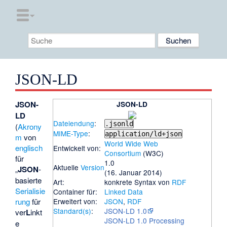
JSON-LD
JSON-
JSON-LD
LD
Dateiendung
:
.jsonld
(
Akrony
MIME-Type
:
application/ld+json
m
von
World Wide Web
englisch
Entwickelt von:
Consortium
(W3C)
für
1.0
Aktuelle
Version
„
JSON
-
(16. Januar 2014)
basierte
Art:
konkrete Syntax
von
RDF
Serialisie
Container für:
Linked Data
rung
für
Erweitert von:
JSON
,
RDF
Standard(s)
:
JSON-LD 1.0
ver
L
inkt
JSON-LD 1.0 Processing
e