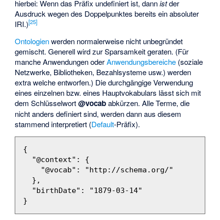
hierbei: Wenn das Präfix undefiniert ist, dann
ist
der
Ausdruck wegen des Doppelpunktes bereits ein absoluter
[
25
]
IRI.)
Ontologien
werden normalerweise nicht unbegründet
gemischt. Generell wird zur Sparsamkeit geraten. (Für
manche Anwendungen oder
Anwendungsbereiche
(soziale
Netzwerke, Bibliotheken, Bezahlsysteme usw.) werden
extra welche entworfen.) Die durchgängige Verwendung
eines einzelnen bzw. eines Hauptvokabulars lässt sich mit
dem Schlüsselwort
@vocab
abkürzen. Alle Terme, die
nicht anders definiert sind, werden dann aus diesem
stammend interpretiert (
Default
-Präfix).
{
"@context"
:
{
"@vocab"
:
"http://schema.org/"
},
"birthDate"
:
"1879-03-14"
}