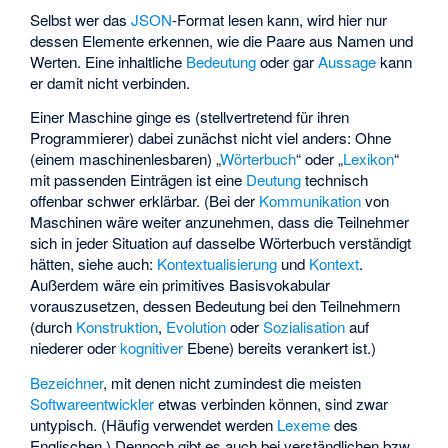
Selbst wer das
JSON
-Format lesen kann, wird hier nur
dessen Elemente erkennen, wie die Paare aus Namen und
Werten. Eine inhaltliche
Bedeutung
oder gar
Aussage
kann
er damit nicht verbinden.
Einer Maschine ginge es (stellvertretend für ihren
Programmierer) dabei zunächst nicht viel anders: Ohne
(einem maschinenlesbaren) „
Wörterbuch
“ oder „
Lexikon
“
mit passenden Einträgen ist eine
Deutung
technisch
offenbar schwer erklärbar. (Bei der
Kommunikation
von
Maschinen wäre weiter anzunehmen, dass die Teilnehmer
sich in jeder Situation auf dasselbe Wörterbuch verständigt
hätten, siehe auch:
Kontextualisierung
und
Kontext
.
Außerdem wäre ein primitives Basisvokabular
vorauszusetzen, dessen Bedeutung bei den Teilnehmern
(durch
Konstruktion
,
Evolution
oder
Sozialisation
auf
niederer oder
kognitiver
Ebene) bereits verankert ist.)
Bezeichner
, mit denen nicht zumindest die meisten
Softwareentwickler
etwas verbinden können, sind zwar
untypisch. (Häufig verwendet werden
Lexeme
des
Englischen.) Dennoch gibt es auch bei verständlichen bzw.