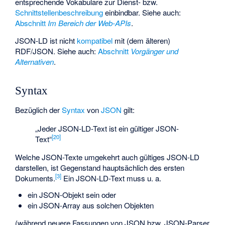
entsprechende Vokabulare zur Dienst- bzw.
Schnittstellenbeschreibung
einbindbar. Siehe auch:
Abschnitt
Im Bereich der Web-APIs
.
JSON-LD ist nicht
kompatibel
mit (dem älteren)
RDF/JSON. Siehe auch:
Abschnitt
Vorgänger und
Alternativen
.
Syntax
Bezüglich der
Syntax
von
JSON
gilt:
„Jeder JSON-LD-Text ist ein gültiger JSON-
[
20
]
Text“
Welche JSON-Texte umgekehrt auch gültiges JSON-LD
darstellen, ist Gegenstand hauptsächlich des ersten
[
3
]
Dokuments.
Ein JSON-LD-Text muss u. a.
ein JSON-Objekt sein oder
ein JSON-Array aus solchen Objekten
(während neuere Fassungen von JSON bzw. JSON-Parser