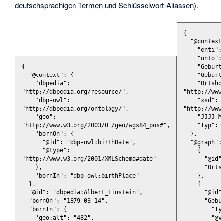
deutschsprachigen Termen und Schlüsselwort-Aliassen).
{
"@contex
"enti"
"onto"
{
"Gebur
"@context"
:
{
"Gebur
"dbpedia"
:
"Ortsh
"http://dbpedia.org/resource/"
,
"http://ww
"dbp-owl"
:
"xsd"
:
"http://dbpedia.org/ontology/"
,
"http://ww
"geo"
:
"JJJJ-
"http://www.w3.org/2003/01/geo/wgs84_pos#"
,
"Typ"
:
"bornOn"
:
{
},
"@id"
:
"dbp-owl:birthDate"
,
"@graph"
"@type"
:
{
"http://www.w3.org/2001/XMLSchema#date"
"@id
},
"Ort
"bornIn"
:
"dbp-owl:birthPlace"
},
},
{
"@id"
:
"dbpedia:Albert_Einstein"
,
"@id
"bornOn"
:
"1879-03-14"
,
"Geb
"bornIn"
:
{
"T
"geo:alt"
:
"482"
,
"@