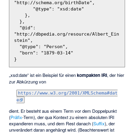
"http://schema.org/birthDate"
,
"@type"
:
"xsd:date"
},
},
"@id"
:
"http://dbpedia.org/resource/Albert_Ein
stein"
,
"@type"
:
"Person"
,
"born"
:
"1879-03-14"
}
„xsd:date“ ist ein Beispiel für einen
kompakten IRI
, der hier
zur Abkürzung von
https://www.w3.org/2001/XMLSchema#dat
e
dient. Er besteht aus einem Term vor dem Doppelpunkt
(
Präfix
-Term), der qua Kontext zu einem absoluten IRI
expandieren muss, und dem Rest danach (
Suffix
), der
unverändert daran angehängt wird. (Beachtenswert ist