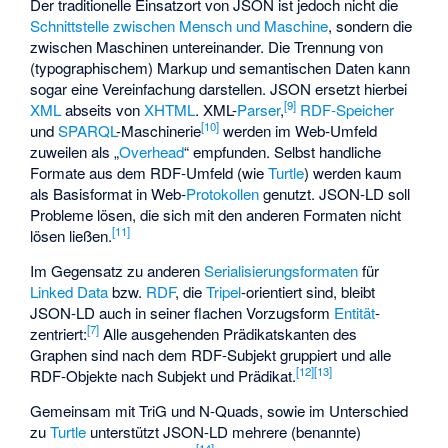
Der traditionelle Einsatzort von JSON ist jedoch nicht die
Schnittstelle zwischen Mensch und Maschine
, sondern die
zwischen Maschinen untereinander. Die Trennung von
(typographischem) Markup und semantischen Daten kann
sogar eine Vereinfachung darstellen. JSON ersetzt hierbei
[
9
]
XML
abseits von
XHTML
. XML-
Parser
,
RDF-Speicher
[
10
]
und
SPARQL
-Maschinerie
werden im Web-Umfeld
zuweilen als „
Overhead
“ empfunden. Selbst handliche
Formate aus dem RDF-Umfeld (wie
Turtle
) werden kaum
als Basisformat in Web-
Protokollen
genutzt. JSON-LD soll
Probleme lösen, die sich mit den anderen Formaten nicht
[
11
]
lösen ließen.
Im Gegensatz zu anderen
Serialisierungsformaten
für
Linked Data
bzw.
RDF
, die
Tripel
-orientiert sind, bleibt
JSON-LD auch in seiner flachen Vorzugsform
Entität
-
[
7
]
zentriert:
Alle ausgehenden Prädikatskanten des
Graphen sind nach dem RDF-Subjekt gruppiert und alle
[
12
]
[
13
]
RDF-Objekte nach Subjekt und Prädikat.
Gemeinsam mit
TriG
und
N-Quads
, sowie im Unterschied
zu
Turtle
unterstützt JSON-LD mehrere (benannte)
[
14
]