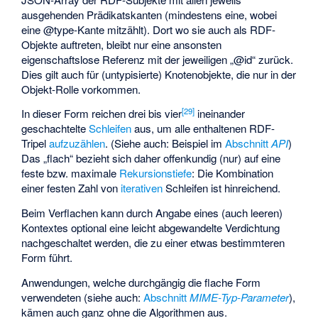
ausgehenden Prädikatskanten (mindestens eine, wobei
eine @type-Kante mitzählt). Dort wo sie auch als RDF-
Objekte auftreten, bleibt nur eine ansonsten
eigenschaftslose Referenz mit der jeweiligen „@id“ zurück.
Dies gilt auch für (untypisierte) Knotenobjekte, die nur in der
Objekt-Rolle vorkommen.
[
29
]
In dieser Form reichen drei bis vier
ineinander
geschachtelte
Schleifen
aus, um alle enthaltenen RDF-
Tripel
aufzuzählen
. (Siehe auch: Beispiel im
Abschnitt
API
)
Das „flach“ bezieht sich daher offenkundig (nur) auf eine
feste bzw. maximale
Rekursionstiefe
: Die Kombination
einer festen Zahl von
iterativen
Schleifen ist hinreichend.
Beim Verflachen kann durch Angabe eines (auch leeren)
Kontextes optional eine leicht abgewandelte Verdichtung
nachgeschaltet werden, die zu einer etwas bestimmteren
Form führt.
Anwendungen, welche durchgängig die flache Form
verwendeten (siehe auch:
Abschnitt
MIME-Typ-Parameter
),
kämen auch ganz ohne die Algorithmen aus.