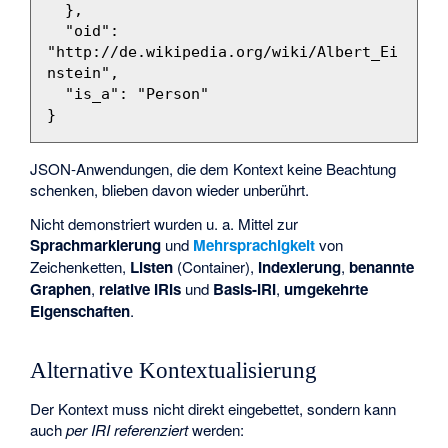
},
"oid"
:
"http://de.wikipedia.org/wiki/Albert_Ei
nstein"
,
"is_a"
:
"Person"
}
JSON-Anwendungen, die dem Kontext keine Beachtung
schenken, blieben davon wieder unberührt.
Nicht demonstriert wurden u. a. Mittel zur
Sprachmarkierung
und
Mehrsprachigkeit
von
Zeichenketten,
Listen
(Container),
Indexierung
,
benannte
Graphen
,
relative IRIs
und
Basis-IRI
,
umgekehrte
Eigenschaften
.
Alternative Kontextualisierung
Der Kontext muss nicht direkt eingebettet, sondern kann
auch
per
IRI
referenziert
werden: