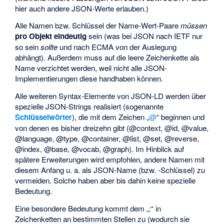
hier auch andere JSON-Werte erlauben.)
Alle Namen bzw. Schlüssel der Name-Wert-Paare
müssen
pro Objekt eindeutig
sein (was bei JSON nach IETF nur
so sein
sollte
und nach ECMA von der Auslegung
abhängt). Außerdem muss auf die leere Zeichenkette als
Name verzichtet werden, weil nicht alle JSON-
Implementierungen diese handhaben können.
Alle weiteren Syntax-Elemente von JSON-LD werden über
spezielle JSON-Strings realisiert (sogenannte
Schlüsselwörter
), die mit dem Zeichen „
@
“ beginnen und
von denen es bisher dreizehn gibt (@context, @id, @value,
@language, @type, @container, @list, @set, @reverse,
@index, @base, @vocab, @graph). Im Hinblick auf
spätere Erweiterungen wird empfohlen, andere Namen mit
diesem Anfang u. a. als JSON-Name (bzw. -Schlüssel) zu
vermeiden. Solche haben aber bis dahin keine spezielle
Bedeutung.
Eine besondere Bedeutung kommt dem „:“ in
Zeichenketten an bestimmten Stellen zu (wodurch sie