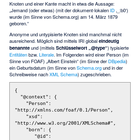
Knoten und einer Kante macht in etwa die Aussage:
„Jemand (oder etwas) (mit der dokument-lokalen
ID
‚_:b0‘)
wurde (im Sinne von Schema.org) am 14. März 1879
geboren.“
Anonyme und untypisierte Knoten sind manchmal nicht
ausreichend. Möglich sind mittels IRI global
eindeutig
benannte
und (mittels
Schlüsselwort „@type“
) typisierte
Entitäten
bzw.
Literale
. Im Folgenden wird einer Person (im
Sinne von
FOAF
) „Albert Einstein“ (im Sinne der
DBpedia
)
ein Geburtsdatum (im Sinne von
Schema.org
und in der
Schreibweise nach
XML Schema
) zugeschrieben.
{
"@context"
:
{
"Person"
:
"http://xmlns.com/foaf/0.1/Person"
,
"xsd"
:
"http://www.w3.org/2001/XMLSchema#"
,
"born"
:
{
"@id"
: