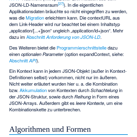
[
27
]
JSON-LD-Namensraum
). In die eigentlichen
Applikationsdaten bräuchte so nicht eingegriffen zu werden,
was die
Migration
erleichtern kann. Die contextURL aus
dem Link-Header wird nur beachtet bei einem Inhaltstyp
„application/[...+]json“ ungleich „application/ld+json“. Mehr
dazu im
Abschnitt
Anforderung von JSON-LD
.
Des Weiteren bietet die
Programmierschnittstelle
dazu
einen
optionalen Parameter
(option expandContext, siehe:
Abschnitt
API
).
Ein Kontext kann in jedem JSON-Objekt (außer in Kontext-
Definitionen selbst) vorkommen, nicht nur im äußeren.
Nicht weiter erläutert wurden hier u. a. die Kombination
bzw.
Akkumulation
von Kontexten durch
Schachtelung
in
der JSON-Struktur, sowie durch
Reihung
in Form eines
JSON-Arrays. Außerdem gibt es
leere Kontexte
, um eine
Kombinationskette zu unterbrechen.
Algorithmen und Formen