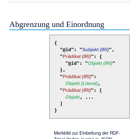
Abgrenzung und Einordnung
{

  "@id": "
Subjekt (IRI)
",

  "
Prädikat (IRI)
": {

    "@id": "
Objekt (IRI)
"

  },

  "
Prädikat (IRI)
":

Objekt (Literal)
,

  "
Prädikat (IRI)
": [

Objekt
, ...

  ]

Merkbild zur Einbettung der RDF-
Tripel (farbig, kursiv) in JSON