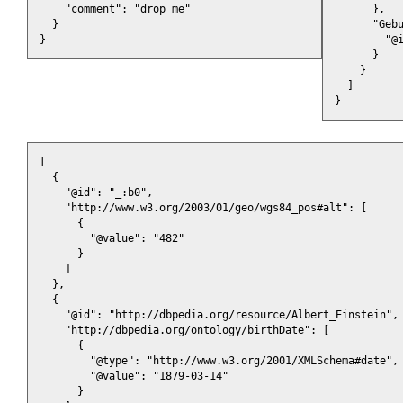
"comment"
:
"drop me"
},
}
"Geb
}
"@
}
}
]
}
[
{
"@id"
:
"_:b0"
,
"http://www.w3.org/2003/01/geo/wgs84_pos#alt"
:
[
{
"@value"
:
"482"
}
]
},
{
"@id"
:
"http://dbpedia.org/resource/Albert_Einstein"
,
"http://dbpedia.org/ontology/birthDate"
:
[
{
"@type"
:
"http://www.w3.org/2001/XMLSchema#date"
,
"@value"
:
"1879-03-14"
}