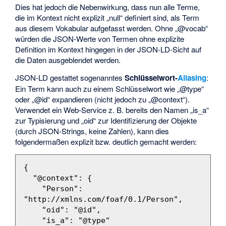
Dies hat jedoch die Nebenwirkung, dass nun alle Terme,
die im Kontext nicht explizit „null“ definiert sind, als Term
aus diesem Vokabular aufgefasst werden. Ohne „@vocab“
würden die JSON-Werte von Termen ohne explizite
Definition im Kontext hingegen in der JSON-LD-Sicht auf
die Daten ausgeblendet werden.
JSON-LD gestattet sogenanntes
Schlüsselwort-
Aliasing
:
Ein Term kann auch zu einem Schlüsselwort wie „@type“
oder „@id“ expandieren (nicht jedoch zu „@context“).
Verwendet ein Web-Service z. B. bereits den Namen „is_a“
zur Typisierung und „oid“ zur Identifizierung der Objekte
(durch JSON-Strings, keine Zahlen), kann dies
folgendermaßen explizit bzw. deutlich gemacht werden:
{
"@context"
:
{
"Person"
:
"http://xmlns.com/foaf/0.1/Person"
,
"oid"
:
"@id"
,
"is_a"
:
"@type"