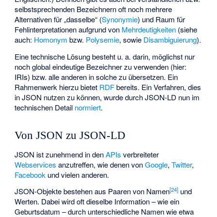
selbstsprechenden Bezeichnern oft noch mehrere
Alternativen für „dasselbe“ (
Synonymie
) und Raum für
Fehlinterpretationen aufgrund von
Mehrdeutigkeiten
(siehe
auch:
Homonym
bzw.
Polysemie
, sowie
Disambiguierung
).
Eine technische Lösung besteht u. a. darin, möglichst nur
noch global eindeutige Bezeichner zu verwenden (hier:
IRIs
) bzw. alle anderen in solche zu übersetzen. Ein
Rahmenwerk hierzu bietet
RDF
bereits. Ein Verfahren, dies
in JSON nutzen zu können, wurde durch JSON-LD nun im
technischen Detail
normiert
.
Von JSON zu JSON-LD
JSON ist zunehmend in den
APIs
verbreiteter
Webservices
anzutreffen, wie denen von
Google
,
Twitter
,
Facebook
und vielen anderen.
[
24
]
JSON-Objekte bestehen aus Paaren von Namen
und
Werten. Dabei wird oft dieselbe Information – wie ein
Geburtsdatum – durch unterschiedliche Namen wie etwa