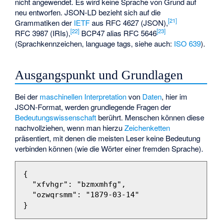
nicht angewendet. Es wird keine Sprache von Grund auf
neu entworfen. JSON-LD bezieht sich auf die
[
21
]
Grammatiken der
IETF
aus RFC 4627 (JSON),
[
22
]
[
23
]
RFC 3987 (IRIs),
BCP47 alias RFC 5646
(Sprachkennzeichen, language tags, siehe auch:
ISO 639
).
Ausgangspunkt und Grundlagen
Bei der
maschinellen Interpretation
von
Daten
, hier im
JSON-Format, werden grundlegende Fragen der
Bedeutungswissenschaft
berührt. Menschen können diese
nachvollziehen, wenn man hierzu
Zeichenketten
präsentiert, mit denen die meisten Leser keine Bedeutung
verbinden können (wie die Wörter einer fremden Sprache).
{
"xfvhgr"
:
"bzmxmhfg"
,
"ozwqrsmm"
:
"1879-03-14"
}