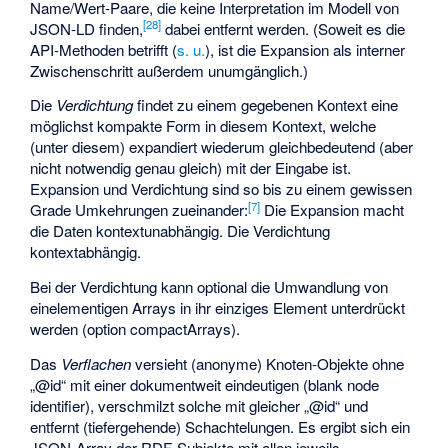
Name/Wert-Paare, die keine Interpretation im Modell von
[
28
]
JSON-LD finden,
dabei entfernt werden. (Soweit es die
API-Methoden betrifft (
s. u.
), ist die Expansion als interner
Zwischenschritt außerdem unumgänglich.)
Die
Verdichtung
findet zu einem gegebenen Kontext eine
möglichst kompakte Form in diesem Kontext, welche
(unter diesem) expandiert wiederum gleichbedeutend (aber
nicht notwendig genau gleich) mit der Eingabe ist.
Expansion und Verdichtung sind so bis zu einem gewissen
[
7
]
Grade Umkehrungen zueinander:
Die Expansion macht
die Daten kontextunabhängig. Die Verdichtung
kontextabhängig.
Bei der Verdichtung kann optional die Umwandlung von
einelementigen Arrays in ihr einziges Element unterdrückt
werden (option compactArrays).
Das
Verflachen
versieht (anonyme) Knoten-Objekte ohne
„@id“ mit einer dokumentweit eindeutigen (blank node
identifier), verschmilzt solche mit gleicher „@id“ und
entfernt (tiefergehende) Schachtelungen. Es ergibt sich ein
JSON-Array der RDF-Subjekte mit allen jeweils