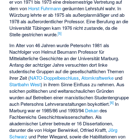
er von 1971 bis 1973 eine dreisemestrige Vertretung auf
dem von
Horst Fuhrmann
geräumten Lehrstuhl wahr. In
Würzburg lehrte er ab 1975 als außerplanmäßiger und ab
1978 als außerordentlicher Professor. Eine Berufung an die
Universität Tübingen kam 1976 nicht zustande, da die
[
5
]
Stelle gestrichen wurde.
Im Alter von 46 Jahren wurde Petersohn 1981 als
Nachfolger von Helmut Beumann Professor für
Mittelalterliche Geschichte an der Universität Marburg.
Anfang der achtziger Jahre versuchten dort linke
studentische Gruppen auf die gesellschaftlichen Themen
ihrer Zeit (
NATO-Doppelbeschluss
,
Atomkraftwerke
und
Startbahn West
) in ihrem Sinne Einfluss zu nehmen. Aus
solchen politischen und weltanschaulichen Gründen
wurden auf Betreiben einer marxistischen Studentengruppe
[
6
]
auch Petersohns Lehrveranstaltungen boykottiert.
In
Marburg war er 1985/86 und 1993/94
Dekan
des
Fachbereichs Geschichtswissenschaften. Als
akademischer Lehrer betreute er 16 Dissertationen,
darunter die von Holger Berwinkel, Otfried Krafft,
Jörg
Schwarz
und Peter Wiegand, sowie die Habilitationen von