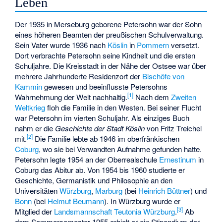
Leben
Der 1935 in Merseburg geborene Petersohn war der Sohn
eines höheren Beamten der preußischen Schulverwaltung.
Sein Vater wurde 1936 nach
Köslin
in
Pommern
versetzt.
Dort verbrachte Petersohn seine Kindheit und die ersten
Schuljahre. Die Kreisstadt in der Nähe der Ostsee war über
mehrere Jahrhunderte Residenzort der
Bischöfe von
Kammin
gewesen und beeinflusste Petersohns
[
1
]
Wahrnehmung der Welt nachhaltig.
Nach dem
Zweiten
Weltkrieg
floh die Familie in den Westen. Bei seiner Flucht
war Petersohn im vierten Schuljahr. Als einziges Buch
nahm er die
Geschichte der Stadt Köslin
von
Fritz Treichel
[
2
]
mit.
Die Familie lebte ab 1946 im oberfränkischen
Coburg
, wo sie bei Verwandten Aufnahme gefunden hatte.
Petersohn legte 1954 an der Oberrealschule
Ernestinum
in
Coburg das Abitur ab. Von 1954 bis 1960 studierte er
Geschichte, Germanistik und Philosophie an den
Universitäten
Würzburg
,
Marburg
(bei
Heinrich Büttner
) und
Bonn
(bei
Helmut Beumann
). In Würzburg wurde er
[
3
]
Mitglied der
Landsmannschaft Teutonia Würzburg
.
Ab
dem Sommersemester 1955 erhielt er ein Stipendium der