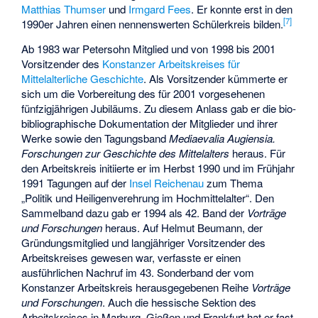
Matthias Thumser
und
Irmgard Fees
. Er konnte erst in den
[
7
]
1990er Jahren einen nennenswerten Schülerkreis bilden.
Ab 1983 war Petersohn Mitglied und von 1998 bis 2001
Vorsitzender des
Konstanzer Arbeitskreises für
Mittelalterliche Geschichte
. Als Vorsitzender kümmerte er
sich um die Vorbereitung des für 2001 vorgesehenen
fünfzigjährigen Jubiläums. Zu diesem Anlass gab er die bio-
bibliographische Dokumentation der Mitglieder und ihrer
Werke sowie den Tagungsband
Mediaevalia Augiensia.
Forschungen zur Geschichte des Mittelalters
heraus. Für
den Arbeitskreis initiierte er im Herbst 1990 und im Frühjahr
1991 Tagungen auf der
Insel Reichenau
zum Thema
„Politik und Heiligenverehrung im Hochmittelalter“. Den
Sammelband dazu gab er 1994 als 42. Band der
Vorträge
und Forschungen
heraus. Auf Helmut Beumann, der
Gründungsmitglied und langjähriger Vorsitzender des
Arbeitskreises gewesen war, verfasste er einen
ausführlichen Nachruf im 43. Sonderband der vom
Konstanzer Arbeitskreis herausgegebenen Reihe
Vorträge
und Forschungen
. Auch die hessische Sektion des
Arbeitskreises in Marburg, Gießen und Frankfurt hat er fast