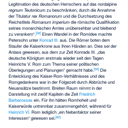
Legitimation des deutschen Herrschers auf das nordalpine
regnum Teutonicum
zu beschränken, durch die Annahme
der Titulatur
rex Romanorum
und die Durchsetzung des
Reichstitels
Romanum imperium
die römische Qualifikation
seines monarchischen Amtes unübersehbar und bleibend
[
58
]
zu verankern“.
Einen Wandel in der Romidee machte
Petersohn unter
Konrad III.
aus. Die Römer boten dem
Staufer die Kaiserkrone aus ihren Händen an. Dies sei der
Anlass gewesen, aus dem zur Zeit Konrads III. „das
deutsche Königtum erstmals wieder seit den Tagen
Heinrichs V. Rom zum Thema seiner politischen
[
59
]
Überlegungen und Planungen“ gemacht habe.
Die
Entwicklung des Kaiser-Rom-Verhältnisses und des
Romgedankens war in der Folgezeit durch Abbrüche und
Neuansätze bestimmt. Breiten Raum nimmt in der
Darstellung mit zwölf Kapiteln die Zeit
Friedrich
Barbarossas
ein. Für ihn hätten Romhoheit und
Kaiserwürde untrennbar zusammengehört, während für
Heinrich VI.
Rom lediglich „ein Nebenfaktor seiner
[
60
]
Interessen“ gewesen sei.