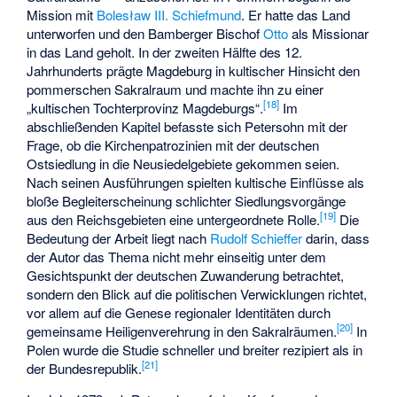
Mission mit
Bolesław III. Schiefmund
. Er hatte das Land
unterworfen und den Bamberger Bischof
Otto
als Missionar
in das Land geholt. In der zweiten Hälfte des 12.
Jahrhunderts prägte Magdeburg in kultischer Hinsicht den
pommerschen Sakralraum und machte ihn zu einer
[
18
]
„kultischen Tochterprovinz Magdeburgs“.
Im
abschließenden Kapitel befasste sich Petersohn mit der
Frage, ob die Kirchenpatrozinien mit der deutschen
Ostsiedlung in die Neusiedelgebiete gekommen seien.
Nach seinen Ausführungen spielten kultische Einflüsse als
bloße Begleiterscheinung schlichter Siedlungsvorgänge
[
19
]
aus den Reichsgebieten eine untergeordnete Rolle.
Die
Bedeutung der Arbeit liegt nach
Rudolf Schieffer
darin, dass
der Autor das Thema nicht mehr einseitig unter dem
Gesichtspunkt der deutschen Zuwanderung betrachtet,
sondern den Blick auf die politischen Verwicklungen richtet,
vor allem auf die Genese regionaler Identitäten durch
[
20
]
gemeinsame Heiligenverehrung in den Sakralräumen.
In
Polen wurde die Studie schneller und breiter rezipiert als in
[
21
]
der Bundesrepublik.