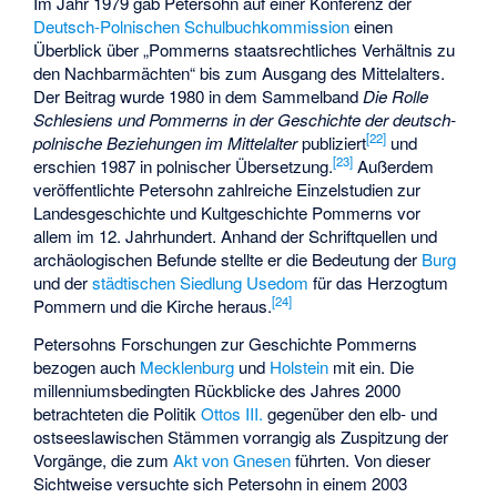
Im Jahr 1979 gab Petersohn auf einer Konferenz der
Deutsch-Polnischen Schulbuchkommission
einen
Überblick über „Pommerns staatsrechtliches Verhältnis zu
den Nachbarmächten“ bis zum Ausgang des Mittelalters.
Der Beitrag wurde 1980 in dem Sammelband
Die Rolle
Schlesiens und Pommerns in der Geschichte der deutsch-
[
22
]
polnische Beziehungen im Mittelalter
publiziert
und
[
23
]
erschien 1987 in polnischer Übersetzung.
Außerdem
veröffentlichte Petersohn zahlreiche Einzelstudien zur
Landesgeschichte und Kultgeschichte Pommerns vor
allem im 12. Jahrhundert. Anhand der Schriftquellen und
archäologischen Befunde stellte er die Bedeutung der
Burg
und der
städtischen Siedlung Usedom
für das Herzogtum
[
24
]
Pommern und die Kirche heraus.
Petersohns Forschungen zur Geschichte Pommerns
bezogen auch
Mecklenburg
und
Holstein
mit ein. Die
millenniumsbedingten Rückblicke des Jahres 2000
betrachteten die Politik
Ottos III.
gegenüber den elb- und
ostseeslawischen Stämmen vorrangig als Zuspitzung der
Vorgänge, die zum
Akt von Gnesen
führten. Von dieser
Sichtweise versuchte sich Petersohn in einem 2003