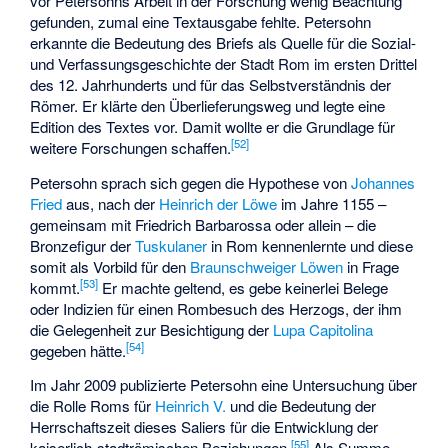
vor Petersohns Arbeit in der Forschung wenig Beachtung
gefunden, zumal eine Textausgabe fehlte. Petersohn
erkannte die Bedeutung des Briefs als Quelle für die Sozial-
und Verfassungsgeschichte der Stadt Rom im ersten Drittel
des 12. Jahrhunderts und für das Selbstverständnis der
Römer. Er klärte den Überlieferungsweg und legte eine
Edition des Textes vor. Damit wollte er die Grundlage für
[
52
]
weitere Forschungen schaffen.
Petersohn sprach sich gegen die Hypothese von
Johannes
Fried
aus, nach der
Heinrich der Löwe
im Jahre 1155 –
gemeinsam mit Friedrich Barbarossa oder allein – die
Bronzefigur der
Tuskulaner
in Rom kennenlernte und diese
somit als Vorbild für den
Braunschweiger Löwen
in Frage
[
53
]
kommt.
Er machte geltend, es gebe keinerlei Belege
oder Indizien für einen Rombesuch des Herzogs, der ihm
die Gelegenheit zur Besichtigung der
Lupa Capitolina
[
54
]
gegeben hätte.
Im Jahr 2009 publizierte Petersohn eine Untersuchung über
die Rolle Roms für
Heinrich V.
und die Bedeutung der
Herrschaftszeit dieses Saliers für die Entwicklung der
[
55
]
kaiserlich-stadtrömischen Beziehungen.
Als Summe