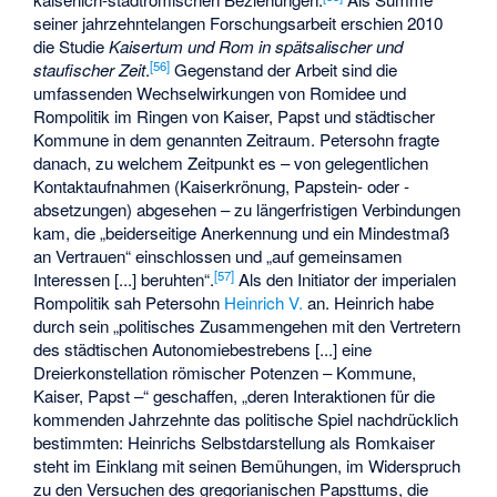
seiner jahrzehntelangen Forschungsarbeit erschien 2010
die Studie
Kaisertum und Rom in spätsalischer und
[
56
]
staufischer Zeit
.
Gegenstand der Arbeit sind die
umfassenden Wechselwirkungen von Romidee und
Rompolitik im Ringen von Kaiser, Papst und städtischer
Kommune in dem genannten Zeitraum. Petersohn fragte
danach, zu welchem Zeitpunkt es – von gelegentlichen
Kontaktaufnahmen (Kaiserkrönung, Papstein- oder -
absetzungen) abgesehen – zu längerfristigen Verbindungen
kam, die „beiderseitige Anerkennung und ein Mindestmaß
an Vertrauen“ einschlossen und „auf gemeinsamen
[
57
]
Interessen [...] beruhten“.
Als den Initiator der imperialen
Rompolitik sah Petersohn
Heinrich V.
an. Heinrich habe
durch sein „politisches Zusammengehen mit den Vertretern
des städtischen Autonomiebestrebens [...] eine
Dreierkonstellation römischer Potenzen – Kommune,
Kaiser, Papst –“ geschaffen, „deren Interaktionen für die
kommenden Jahrzehnte das politische Spiel nachdrücklich
bestimmten: Heinrichs Selbstdarstellung als Romkaiser
steht im Einklang mit seinen Bemühungen, im Widerspruch
zu den Versuchen des gregorianischen Papsttums, die