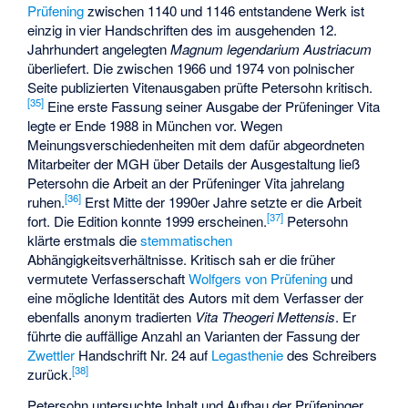
Prüfening
zwischen 1140 und 1146 entstandene Werk ist
einzig in vier Handschriften des im ausgehenden 12.
Jahrhundert angelegten
Magnum legendarium Austriacum
überliefert. Die zwischen 1966 und 1974 von polnischer
Seite publizierten Vitenausgaben prüfte Petersohn kritisch.
[
35
]
Eine erste Fassung seiner Ausgabe der Prüfeninger Vita
legte er Ende 1988 in München vor. Wegen
Meinungsverschiedenheiten mit dem dafür abgeordneten
Mitarbeiter der MGH über Details der Ausgestaltung ließ
Petersohn die Arbeit an der Prüfeninger Vita jahrelang
[
36
]
ruhen.
Erst Mitte der 1990er Jahre setzte er die Arbeit
[
37
]
fort. Die Edition konnte 1999 erscheinen.
Petersohn
klärte erstmals die
stemmatischen
Abhängigkeitsverhältnisse. Kritisch sah er die früher
vermutete Verfasserschaft
Wolfgers von Prüfening
und
eine mögliche Identität des Autors mit dem Verfasser der
ebenfalls anonym tradierten
Vita Theogeri Mettensis
. Er
führte die auffällige Anzahl an Varianten der Fassung der
Zwettler
Handschrift Nr. 24 auf
Legasthenie
des Schreibers
[
38
]
zurück.
Petersohn untersuchte Inhalt und Aufbau der Prüfeninger