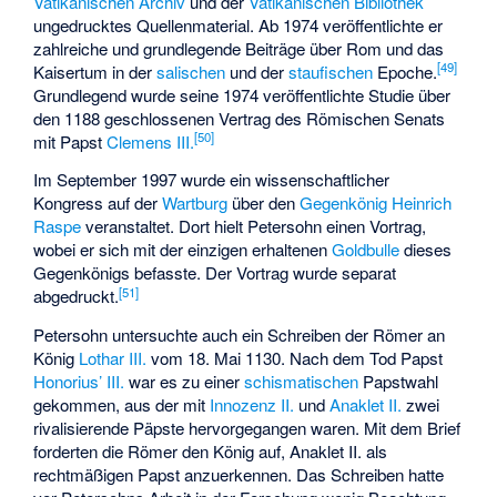
Vatikanischen Archiv
und der
Vatikanischen Bibliothek
ungedrucktes Quellenmaterial. Ab 1974 veröffentlichte er
zahlreiche und grundlegende Beiträge über Rom und das
[
49
]
Kaisertum in der
salischen
und der
staufischen
Epoche.
Grundlegend wurde seine 1974 veröffentlichte Studie über
den 1188 geschlossenen Vertrag des Römischen Senats
[
50
]
mit Papst
Clemens III.
Im September 1997 wurde ein wissenschaftlicher
Kongress auf der
Wartburg
über den
Gegenkönig
Heinrich
Raspe
veranstaltet. Dort hielt Petersohn einen Vortrag,
wobei er sich mit der einzigen erhaltenen
Goldbulle
dieses
Gegenkönigs befasste. Der Vortrag wurde separat
[
51
]
abgedruckt.
Petersohn untersuchte auch ein Schreiben der Römer an
König
Lothar III.
vom 18. Mai 1130. Nach dem Tod Papst
Honorius’ III.
war es zu einer
schismatischen
Papstwahl
gekommen, aus der mit
Innozenz II.
und
Anaklet II.
zwei
rivalisierende Päpste hervorgegangen waren. Mit dem Brief
forderten die Römer den König auf, Anaklet II. als
rechtmäßigen Papst anzuerkennen. Das Schreiben hatte