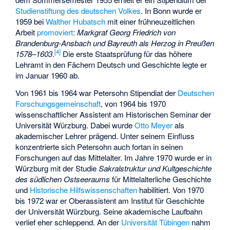
Studienstiftung des deutschen Volkes
. In Bonn wurde er
1959 bei
Walther Hubatsch
mit einer frühneuzeitlichen
Arbeit
promoviert
:
Markgraf Georg Friedrich von
Brandenburg-Ansbach und Bayreuth als Herzog in Preußen
[
4
]
1578–1603
.
Die erste Staatsprüfung für das höhere
Lehramt in den Fächern Deutsch und Geschichte legte er
im Januar 1960 ab.
Von 1961 bis 1964 war Petersohn Stipendiat der
Deutschen
Forschungsgemeinschaft
, von 1964 bis 1970
wissenschaftlicher Assistent am Historischen Seminar der
Universität Würzburg. Dabei wurde
Otto Meyer
als
akademischer Lehrer prägend. Unter seinem Einfluss
konzentrierte sich Petersohn auch fortan in seinen
Forschungen auf das Mittelalter. Im Jahre 1970 wurde er in
Würzburg mit der Studie
Sakralstruktur und Kultgeschichte
des südlichen Ostseeraums
für Mittelalterliche Geschichte
und
Historische Hilfswissenschaften
habilitiert. Von 1970
bis 1972 war er Oberassistent am Institut für Geschichte
der Universität Würzburg. Seine akademische Laufbahn
verlief eher schleppend. An der
Universität Tübingen
nahm