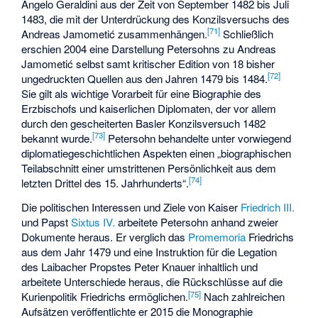
Angelo Geraldini aus der Zeit von September 1482 bis Juli
1483, die mit der Unterdrückung des Konzilsversuchs des
[
71
]
Andreas Jamometić zusammenhängen.
Schließlich
erschien 2004 eine Darstellung Petersohns zu Andreas
Jamometić selbst samt kritischer Edition von 18 bisher
[
72
]
ungedruckten Quellen aus den Jahren 1479 bis 1484.
Sie gilt als wichtige Vorarbeit für eine Biographie des
Erzbischofs und kaiserlichen Diplomaten, der vor allem
durch den gescheiterten Basler Konzilsversuch 1482
[
73
]
bekannt wurde.
Petersohn behandelte unter vorwiegend
diplomatiegeschichtlichen Aspekten einen „biographischen
Teilabschnitt einer umstrittenen Persönlichkeit aus dem
[
74
]
letzten Drittel des 15. Jahrhunderts“.
Die politischen Interessen und Ziele von Kaiser
Friedrich III.
und Papst
Sixtus IV.
arbeitete Petersohn anhand zweier
Dokumente heraus. Er verglich das
Promemoria
Friedrichs
aus dem Jahr 1479 und eine Instruktion für die Legation
des Laibacher Propstes Peter Knauer inhaltlich und
arbeitete Unterschiede heraus, die Rückschlüsse auf die
[
75
]
Kurienpolitik Friedrichs ermöglichen.
Nach zahlreichen
Aufsätzen veröffentlichte er 2015 die Monographie