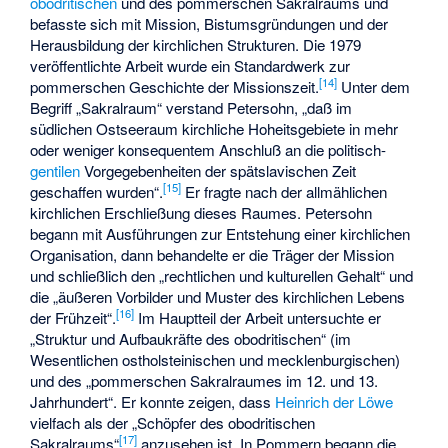
obodritischen
und des pommerschen Sakralraums und
befasste sich mit Mission, Bistumsgründungen und der
Herausbildung der kirchlichen Strukturen. Die 1979
veröffentlichte Arbeit wurde ein Standardwerk zur
[
14
]
pommerschen Geschichte der Missionszeit.
Unter dem
Begriff „Sakralraum“ verstand Petersohn, „daß im
südlichen Ostseeraum kirchliche Hoheitsgebiete in mehr
oder weniger konsequentem Anschluß an die politisch-
gentilen
Vorgegebenheiten der spätslavischen Zeit
[
15
]
geschaffen wurden“.
Er fragte nach der allmählichen
kirchlichen Erschließung dieses Raumes. Petersohn
begann mit Ausführungen zur Entstehung einer kirchlichen
Organisation, dann behandelte er die Träger der Mission
und schließlich den „rechtlichen und kulturellen Gehalt“ und
die „äußeren Vorbilder und Muster des kirchlichen Lebens
[
16
]
der Frühzeit“.
Im Hauptteil der Arbeit untersuchte er
„Struktur und Aufbaukräfte des obodritischen“ (im
Wesentlichen ostholsteinischen und mecklenburgischen)
und des „pommerschen Sakralraumes im 12. und 13.
Jahrhundert“. Er konnte zeigen, dass
Heinrich der Löwe
vielfach als der „Schöpfer des obodritischen
[
17
]
Sakralraums“
anzusehen ist. In Pommern begann die