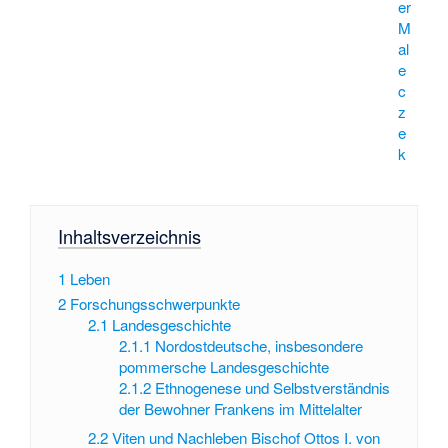
er
M
al
e
c
z
e
k
Inhaltsverzeichnis
1
Leben
2
Forschungsschwerpunkte
2.1
Landesgeschichte
2.1.1
Nordostdeutsche, insbesondere
pommersche Landesgeschichte
2.1.2
Ethnogenese und Selbstverständnis
der Bewohner Frankens im Mittelalter
2.2
Viten und Nachleben Bischof Ottos I. von