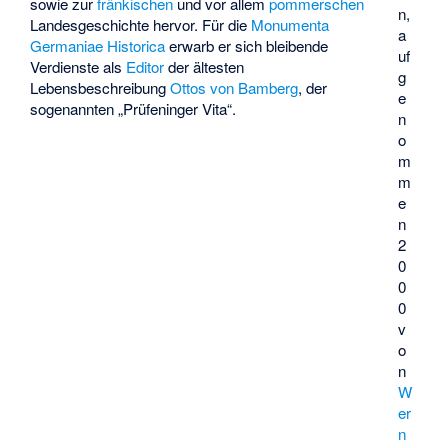
sowie zur
fränkischen
und vor allem
pommerschen
n,
Landesgeschichte hervor. Für die
Monumenta
a
Germaniae Historica
erwarb er sich bleibende
uf
Verdienste als
Editor
der ältesten
g
Lebensbeschreibung
Ottos von Bamberg
, der
e
sogenannten „Prüfeninger Vita“.
n
o
m
m
e
n
2
0
0
0
v
o
n
W
er
n