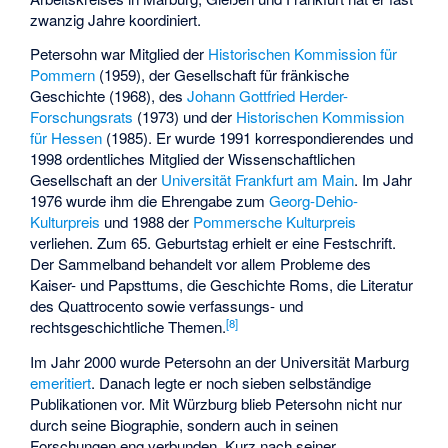
zwanzig Jahre koordiniert.
Petersohn war Mitglied der
Historischen Kommission für
Pommern
(1959), der
Gesellschaft für fränkische
Geschichte
(1968), des
Johann Gottfried Herder-
Forschungsrats
(1973) und der
Historischen Kommission
für Hessen
(1985). Er wurde 1991 korrespondierendes und
1998 ordentliches Mitglied der Wissenschaftlichen
Gesellschaft an der
Universität Frankfurt am Main
. Im Jahr
1976 wurde ihm die Ehrengabe zum
Georg-Dehio-
Kulturpreis
und 1988 der
Pommersche Kulturpreis
verliehen. Zum 65. Geburtstag erhielt er eine Festschrift.
Der Sammelband behandelt vor allem Probleme des
Kaiser- und Papsttums, die Geschichte Roms, die Literatur
des Quattrocento sowie verfassungs- und
[
8
]
rechtsgeschichtliche Themen.
Im Jahr 2000 wurde Petersohn an der Universität Marburg
emeritiert
. Danach legte er noch sieben selbständige
Publikationen vor. Mit Würzburg blieb Petersohn nicht nur
durch seine Biographie, sondern auch in seinen
Forschungen eng verbunden. Kurz nach seiner