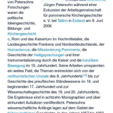
von Petersohns
Jürgen Petersohn während einer
Forschungen
Exkursion der Arbeitsgemeinschaft
waren die
für pommersche Kirchengeschichte
politische
e. V. bei
Tallinn
in
Estland
am 9. Juni
Ideengeschichte,
2006
Bildungs- und
Kirchengeschicht
e
, Rom und das Kaisertum im Hochmittelalter, die
Landesgeschichte Frankens und Nordostdeutschlands, der
Humanismus
, die
Missionierung
Pommerns
, die
Geschichte der
Heiligsprechungen
und ihrer
Instrumentalisierung durch die Kaiser und die
konziliare
Bewegung
im 15. Jahrhundert. Seine Arbeiten umspannten
ein weites Feld, die Themen erstreckten sich von der
[
12
]
northumbrischen
Unziale
des 8. Jahrhunderts
bis zur
Geschichte des preußischen Ständewesens im 16. und
beginnenden 17. Jahrhundert und zur
Wissenschaftsgeschichte des 19. und 20. Jahrhunderts.
Die Ergebnisse sind in achtzehn Monographien und über
einhundert Aufsätzen veröffentlicht. Petersohns
wissenschaftliche Anfänge lagen auf dem Gebiet der
frühneuzeitlichen
Geschichte. In den Jahren 1957 bis 1963