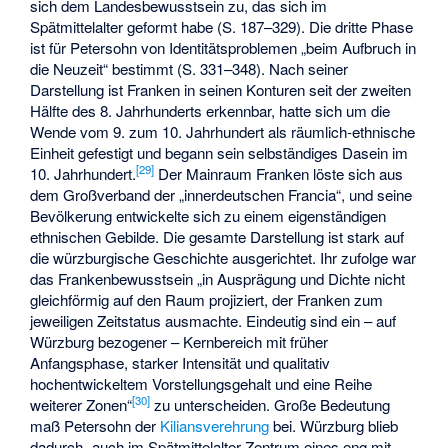
sich dem Landesbewusstsein zu, das sich im
Spätmittelalter geformt habe (S. 187–329). Die dritte Phase
ist für Petersohn von Identitätsproblemen „beim Aufbruch in
die Neuzeit“ bestimmt (S. 331–348). Nach seiner
Darstellung ist Franken in seinen Konturen seit der zweiten
Hälfte des 8. Jahrhunderts erkennbar, hatte sich um die
Wende vom 9. zum 10. Jahrhundert als räumlich-ethnische
Einheit gefestigt und begann sein selbständiges Dasein im
[
29
]
10. Jahrhundert.
Der Mainraum Franken löste sich aus
dem Großverband der „innerdeutschen Francia“, und seine
Bevölkerung entwickelte sich zu einem eigenständigen
ethnischen Gebilde. Die gesamte Darstellung ist stark auf
die würzburgische Geschichte ausgerichtet. Ihr zufolge war
das Frankenbewusstsein „in Ausprägung und Dichte nicht
gleichförmig auf den Raum projiziert, der Franken zum
jeweiligen Zeitstatus ausmachte. Eindeutig sind ein – auf
Würzburg bezogener – Kernbereich mit früher
Anfangsphase, starker Intensität und qualitativ
hochentwickeltem Vorstellungsgehalt und eine Reihe
[
30
]
weiterer Zonen“
zu unterscheiden. Große Bedeutung
maß Petersohn der
Kiliansverehrung
bei. Würzburg blieb
dadurch „auch im Spätmittelalter Zentrum eines eng mit