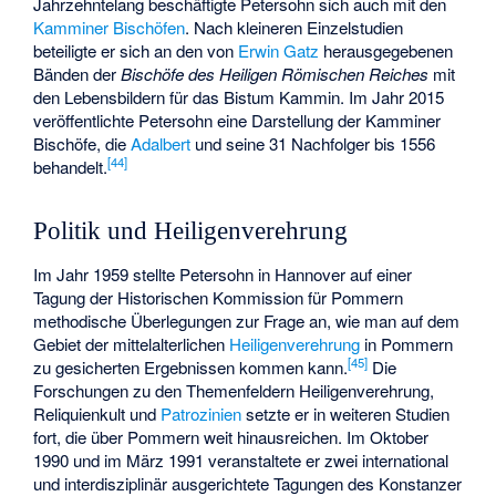
Jahrzehntelang beschäftigte Petersohn sich auch mit den
Kamminer Bischöfen
. Nach kleineren Einzelstudien
beteiligte er sich an den von
Erwin Gatz
herausgegebenen
Bänden der
Bischöfe des Heiligen Römischen Reiches
mit
den Lebensbildern für das Bistum Kammin. Im Jahr 2015
veröffentlichte Petersohn eine Darstellung der Kamminer
Bischöfe, die
Adalbert
und seine 31 Nachfolger bis 1556
[
44
]
behandelt.
Politik und Heiligenverehrung
Im Jahr 1959 stellte Petersohn in Hannover auf einer
Tagung der Historischen Kommission für Pommern
methodische Überlegungen zur Frage an, wie man auf dem
Gebiet der mittelalterlichen
Heiligenverehrung
in Pommern
[
45
]
zu gesicherten Ergebnissen kommen kann.
Die
Forschungen zu den Themenfeldern Heiligenverehrung,
Reliquienkult und
Patrozinien
setzte er in weiteren Studien
fort, die über Pommern weit hinausreichen. Im Oktober
1990 und im März 1991 veranstaltete er zwei international
und interdisziplinär ausgerichtete Tagungen des Konstanzer