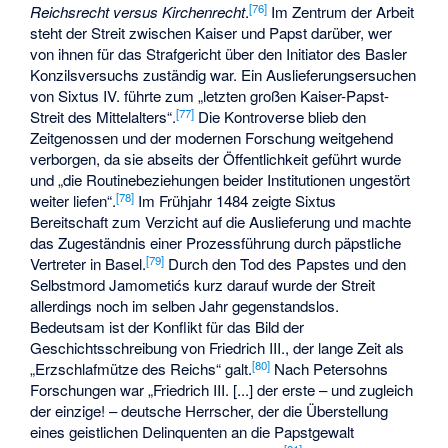
[
76
]
Reichsrecht versus Kirchenrecht
.
Im Zentrum der Arbeit
steht der Streit zwischen Kaiser und Papst darüber, wer
von ihnen für das Strafgericht über den Initiator des Basler
Konzilsversuchs zuständig war. Ein Auslieferungsersuchen
von Sixtus IV. führte zum „letzten großen Kaiser-Papst-
[
77
]
Streit des Mittelalters“.
Die Kontroverse blieb den
Zeitgenossen und der modernen Forschung weitgehend
verborgen, da sie abseits der Öffentlichkeit geführt wurde
und „die Routinebeziehungen beider Institutionen ungestört
[
78
]
weiter liefen“.
Im Frühjahr 1484 zeigte Sixtus
Bereitschaft zum Verzicht auf die Auslieferung und machte
das Zugeständnis einer Prozessführung durch päpstliche
[
79
]
Vertreter in Basel.
Durch den Tod des Papstes und den
Selbstmord Jamometićs kurz darauf wurde der Streit
allerdings noch im selben Jahr gegenstandslos.
Bedeutsam ist der Konflikt für das Bild der
Geschichtsschreibung von Friedrich III., der lange Zeit als
[
80
]
„Erzschlafmütze des Reichs“ galt.
Nach Petersohns
Forschungen war „Friedrich III. [...] der erste – und zugleich
der einzige! – deutsche Herrscher, der die Überstellung
eines geistlichen Delinquenten an die Papstgewalt