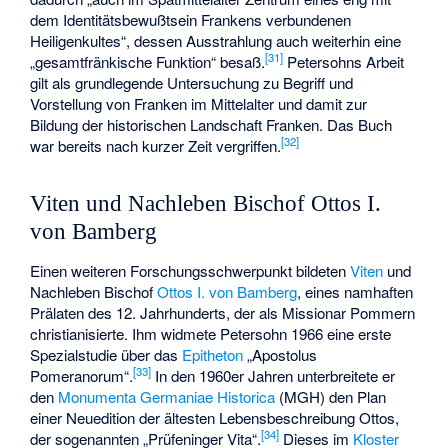
dem Identitätsbewußtsein Frankens verbundenen
Heiligenkultes“, dessen Ausstrahlung auch weiterhin eine
[
31
]
„gesamtfränkische Funktion“ besaß.
Petersohns Arbeit
gilt als grundlegende Untersuchung zu Begriff und
Vorstellung von Franken im Mittelalter und damit zur
Bildung der historischen Landschaft Franken. Das Buch
[
32
]
war bereits nach kurzer Zeit vergriffen.
Viten und Nachleben Bischof Ottos I.
von Bamberg
Einen weiteren Forschungsschwerpunkt bildeten
Viten
und
Nachleben Bischof
Ottos I. von Bamberg
, eines namhaften
Prälaten des 12. Jahrhunderts, der als Missionar Pommern
christianisierte. Ihm widmete Petersohn 1966 eine erste
Spezialstudie über das
Epitheton
„Apostolus
[
33
]
Pomeranorum“.
In den 1960er Jahren unterbreitete er
den
Monumenta Germaniae Historica
(MGH) den Plan
einer Neuedition der ältesten Lebensbeschreibung Ottos,
[
34
]
der sogenannten „Prüfeninger Vita“.
Dieses im
Kloster