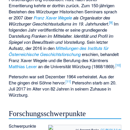
Emeritierung kehrte er dorthin zurück. Zum 150-jährigen
Bestehen des Würzburger Historischen Seminars sprach
er 2007 über
Franz Xaver Wegele
als Organisator des
[
9
]
Würzburger Geschichtsstudiums im 19. Jahrhundert
.
Im
folgenden Jahr veröffentlichte er seine grundlegende
Darstellung
Franken im Mittelalter. Identität und Profil im
Spiegel von Bewußtsein und Vorstellung
. Sein letzter
Aufsatz, der 2016 in den
Mitteilungen des Instituts für
Österreichische Geschichtsforschung
erschien, behandelt
Franz Xaver Wegele und die Berufung des Kärntners
[
10
]
Matthias Lexer
an die Universität Würzburg (1868/1869).
Petersohn war seit Dezember 1964 verheiratet. Aus der
[
11
]
Ehe gingen drei Söhne hervor.
Petersohn starb am 20.
Juli 2017 im Alter von 82 Jahren in seinem Zuhause in
Würzburg.
Forschungsschwerpunkte
Schwerpunkte
(c) Annegret Buske,
CC BY-SA 3.0 de