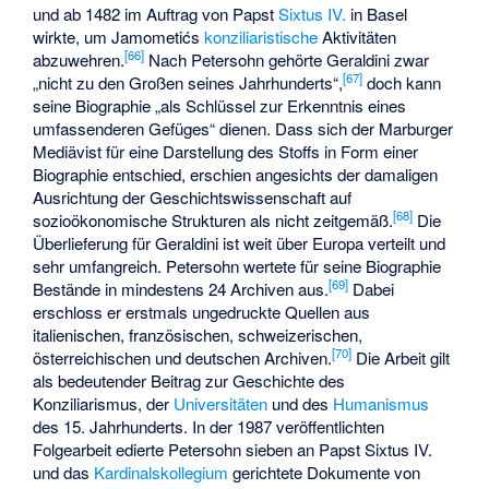
und ab 1482 im Auftrag von Papst
Sixtus IV.
in Basel
wirkte, um Jamometićs
konziliaristische
Aktivitäten
[
66
]
abzuwehren.
Nach Petersohn gehörte Geraldini zwar
[
67
]
„nicht zu den Großen seines Jahrhunderts“,
doch kann
seine Biographie „als Schlüssel zur Erkenntnis eines
umfassenderen Gefüges“ dienen. Dass sich der Marburger
Mediävist für eine Darstellung des Stoffs in Form einer
Biographie entschied, erschien angesichts der damaligen
Ausrichtung der Geschichtswissenschaft auf
[
68
]
sozioökonomische Strukturen als nicht zeitgemäß.
Die
Überlieferung für Geraldini ist weit über Europa verteilt und
sehr umfangreich. Petersohn wertete für seine Biographie
[
69
]
Bestände in mindestens 24 Archiven aus.
Dabei
erschloss er erstmals ungedruckte Quellen aus
italienischen, französischen, schweizerischen,
[
70
]
österreichischen und deutschen Archiven.
Die Arbeit gilt
als bedeutender Beitrag zur Geschichte des
Konziliarismus, der
Universitäten
und des
Humanismus
des 15. Jahrhunderts. In der 1987 veröffentlichten
Folgearbeit edierte Petersohn sieben an Papst Sixtus IV.
und das
Kardinalskollegium
gerichtete Dokumente von