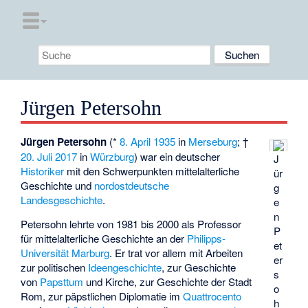
Jürgen Petersohn
Jürgen Petersohn
(*
8. April
1935
in
Merseburg
; †
20. Juli
2017
in
Würzburg
) war ein deutscher
J
Historiker
mit den Schwerpunkten mittelalterliche
ür
Geschichte und
nordostdeutsche
g
Landesgeschichte
.
e
n
Petersohn lehrte von 1981 bis 2000 als Professor
P
für mittelalterliche Geschichte an der
Philipps-
et
Universität Marburg
. Er trat vor allem mit Arbeiten
er
zur politischen
Ideengeschichte
, zur Geschichte
s
von
Papsttum
und Kirche, zur Geschichte der Stadt
o
Rom, zur päpstlichen Diplomatie im
Quattrocento
h