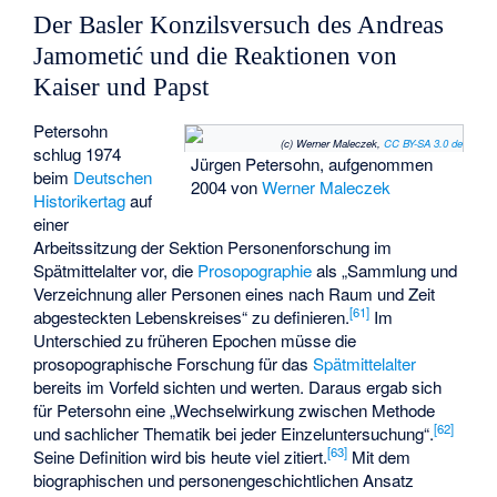
Der Basler Konzilsversuch des Andreas
Jamometić und die Reaktionen von
Kaiser und Papst
Petersohn
(c) Werner Maleczek,
CC BY-SA 3.0 de
schlug 1974
Jürgen Petersohn, aufgenommen
beim
Deutschen
2004 von
Werner Maleczek
Historikertag
auf
einer
Arbeitssitzung der Sektion Personenforschung im
Spätmittelalter vor, die
Prosopographie
als „Sammlung und
Verzeichnung aller Personen eines nach Raum und Zeit
[
61
]
abgesteckten Lebenskreises“ zu definieren.
Im
Unterschied zu früheren Epochen müsse die
prosopographische Forschung für das
Spätmittelalter
bereits im Vorfeld sichten und werten. Daraus ergab sich
für Petersohn eine „Wechselwirkung zwischen Methode
[
62
]
und sachlicher Thematik bei jeder Einzeluntersuchung“.
[
63
]
Seine Definition wird bis heute viel zitiert.
Mit dem
biographischen und personengeschichtlichen Ansatz