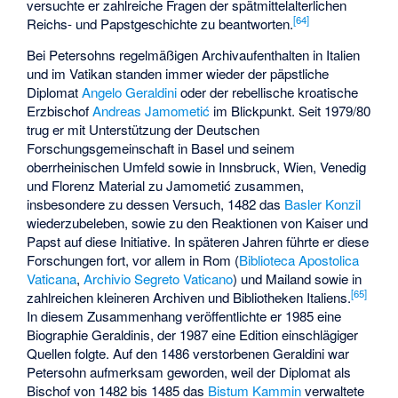
versuchte er zahlreiche Fragen der spätmittelalterlichen
[
64
]
Reichs- und Papstgeschichte zu beantworten.
Bei Petersohns regelmäßigen Archivaufenthalten in Italien
und im Vatikan standen immer wieder der päpstliche
Diplomat
Angelo Geraldini
oder der rebellische kroatische
Erzbischof
Andreas Jamometić
im Blickpunkt. Seit 1979/80
trug er mit Unterstützung der Deutschen
Forschungsgemeinschaft in Basel und seinem
oberrheinischen Umfeld sowie in Innsbruck, Wien, Venedig
und Florenz Material zu Jamometić zusammen,
insbesondere zu dessen Versuch, 1482 das
Basler Konzil
wiederzubeleben, sowie zu den Reaktionen von Kaiser und
Papst auf diese Initiative. In späteren Jahren führte er diese
Forschungen fort, vor allem in Rom (
Biblioteca Apostolica
Vaticana
,
Archivio Segreto Vaticano
) und Mailand sowie in
[
65
]
zahlreichen kleineren Archiven und Bibliotheken Italiens.
In diesem Zusammenhang veröffentlichte er 1985 eine
Biographie Geraldinis, der 1987 eine Edition einschlägiger
Quellen folgte. Auf den 1486 verstorbenen Geraldini war
Petersohn aufmerksam geworden, weil der Diplomat als
Bischof von 1482 bis 1485 das
Bistum Kammin
verwaltete