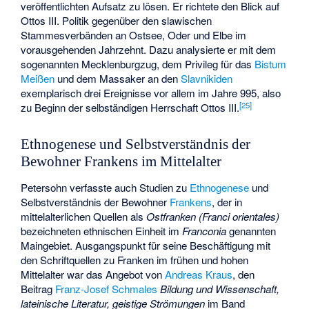
veröffentlichten Aufsatz zu lösen. Er richtete den Blick auf
Ottos III. Politik gegenüber den slawischen
Stammesverbänden an Ostsee, Oder und Elbe im
vorausgehenden Jahrzehnt. Dazu analysierte er mit dem
sogenannten Mecklenburgzug, dem Privileg für das
Bistum
Meißen
und dem Massaker an den
Slavnikiden
exemplarisch drei Ereignisse vor allem im Jahre 995, also
[
25
]
zu Beginn der selbständigen Herrschaft Ottos III.
Ethnogenese und Selbstverständnis der
Bewohner Frankens im Mittelalter
Petersohn verfasste auch Studien zu
Ethnogenese
und
Selbstverständnis der Bewohner
Frankens
, der in
mittelalterlichen Quellen als
Ostfranken
(Franci orientales)
bezeichneten ethnischen Einheit im
Franconia
genannten
Maingebiet. Ausgangspunkt für seine Beschäftigung mit
den Schriftquellen zu Franken im frühen und hohen
Mittelalter war das Angebot von
Andreas Kraus
, den
Beitrag
Franz-Josef Schmales
Bildung und Wissenschaft,
lateinische Literatur, geistige Strömungen
im Band