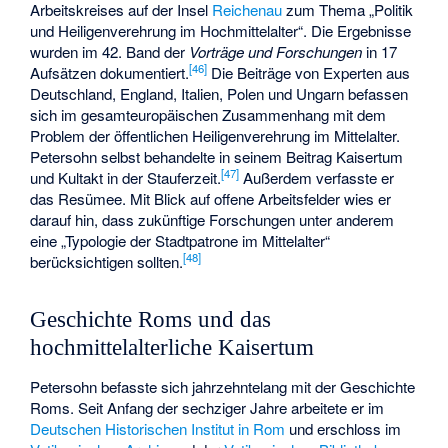
Arbeitskreises auf der Insel
Reichenau
zum Thema „Politik
und Heiligenverehrung im Hochmittelalter“. Die Ergebnisse
wurden im 42. Band der
Vorträge und Forschungen
in 17
[
46
]
Aufsätzen dokumentiert.
Die Beiträge von Experten aus
Deutschland, England, Italien, Polen und Ungarn befassen
sich im gesamteuropäischen Zusammenhang mit dem
Problem der öffentlichen Heiligenverehrung im Mittelalter.
Petersohn selbst behandelte in seinem Beitrag Kaisertum
[
47
]
und Kultakt in der Stauferzeit.
Außerdem verfasste er
das Resümee. Mit Blick auf offene Arbeitsfelder wies er
darauf hin, dass zukünftige Forschungen unter anderem
eine „Typologie der Stadtpatrone im Mittelalter“
[
48
]
berücksichtigen sollten.
Geschichte Roms und das
hochmittelalterliche Kaisertum
Petersohn befasste sich jahrzehntelang mit der Geschichte
Roms. Seit Anfang der sechziger Jahre arbeitete er im
Deutschen Historischen Institut in Rom
und erschloss im