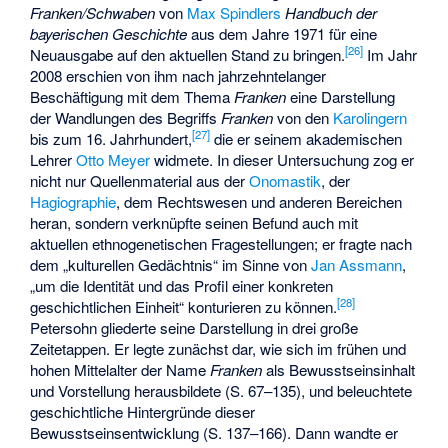
Franken/Schwaben
von
Max Spindlers
Handbuch der
bayerischen Geschichte
aus dem Jahre 1971 für eine
[
26
]
Neuausgabe auf den aktuellen Stand zu bringen.
Im Jahr
2008 erschien von ihm nach jahrzehntelanger
Beschäftigung mit dem Thema
Franken
eine Darstellung
der Wandlungen des Begriffs
Franken
von den
Karolingern
[
27
]
bis zum 16. Jahrhundert,
die er seinem akademischen
Lehrer
Otto Meyer
widmete. In dieser Untersuchung zog er
nicht nur Quellenmaterial aus der
Onomastik
, der
Hagiographie
, dem Rechtswesen und anderen Bereichen
heran, sondern verknüpfte seinen Befund auch mit
aktuellen ethnogenetischen Fragestellungen; er fragte nach
dem „kulturellen Gedächtnis“ im Sinne von
Jan Assmann
,
„um die Identität und das Profil einer konkreten
[
28
]
geschichtlichen Einheit“ konturieren zu können.
Petersohn gliederte seine Darstellung in drei große
Zeitetappen. Er legte zunächst dar, wie sich im frühen und
hohen Mittelalter der Name
Franken
als Bewusstseinsinhalt
und Vorstellung herausbildete (S. 67–135), und beleuchtete
geschichtliche Hintergründe dieser
Bewusstseinsentwicklung (S. 137–166). Dann wandte er