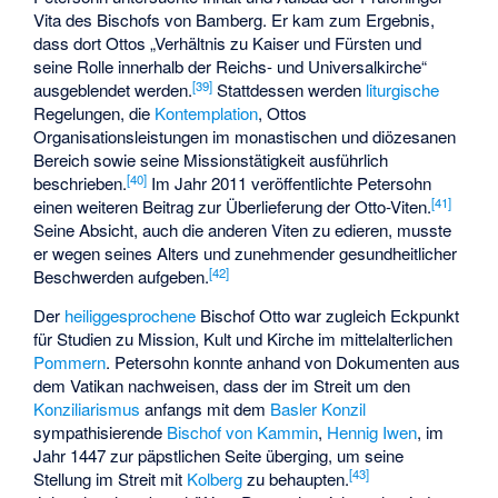
Vita des Bischofs von Bamberg. Er kam zum Ergebnis,
dass dort Ottos „Verhältnis zu Kaiser und Fürsten und
seine Rolle innerhalb der Reichs- und Universalkirche“
[
39
]
ausgeblendet werden.
Stattdessen werden
liturgische
Regelungen, die
Kontemplation
, Ottos
Organisationsleistungen im monastischen und diözesanen
Bereich sowie seine Missionstätigkeit ausführlich
[
40
]
beschrieben.
Im Jahr 2011 veröffentlichte Petersohn
[
41
]
einen weiteren Beitrag zur Überlieferung der Otto-Viten.
Seine Absicht, auch die anderen Viten zu edieren, musste
er wegen seines Alters und zunehmender gesundheitlicher
[
42
]
Beschwerden aufgeben.
Der
heiliggesprochene
Bischof Otto war zugleich Eckpunkt
für Studien zu Mission, Kult und Kirche im mittelalterlichen
Pommern
. Petersohn konnte anhand von Dokumenten aus
dem Vatikan nachweisen, dass der im Streit um den
Konziliarismus
anfangs mit dem
Basler Konzil
sympathisierende
Bischof von Kammin
,
Hennig Iwen
, im
Jahr 1447 zur päpstlichen Seite überging, um seine
[
43
]
Stellung im Streit mit
Kolberg
zu behaupten.