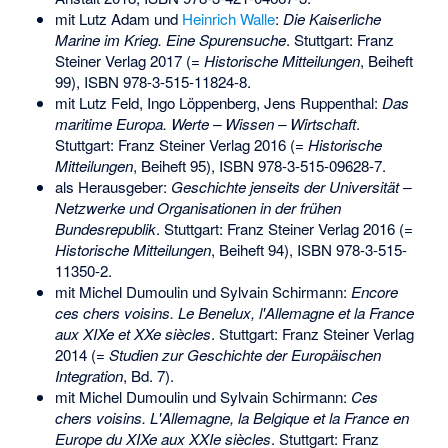
mit Lutz Adam und
Heinrich Walle
:
Die Kaiserliche
Marine im Krieg. Eine Spurensuche
. Stuttgart: Franz
Steiner Verlag 2017 (=
Historische Mitteilungen
, Beiheft
99),
ISBN 978-3-515-11824-8
.
mit Lutz Feld, Ingo Löppenberg,
Jens Ruppenthal
:
Das
maritime Europa. Werte – Wissen – Wirtschaft
.
Stuttgart: Franz Steiner Verlag 2016 (=
Historische
Mitteilungen
, Beiheft 95),
ISBN 978-3-515-09628-7
.
als Herausgeber:
Geschichte jenseits der Universität –
Netzwerke und Organisationen in der frühen
Bundesrepublik
. Stuttgart: Franz Steiner Verlag 2016 (=
Historische Mitteilungen
, Beiheft 94),
ISBN 978-3-515-
11350-2
.
mit Michel Dumoulin und Sylvain Schirmann:
Encore
ces chers voisins. Le Benelux, l'Allemagne et la France
aux XIXe et XXe siècles
. Stuttgart: Franz Steiner Verlag
2014 (=
Studien zur Geschichte der Europäischen
Integration
, Bd. 7).
mit Michel Dumoulin und Sylvain Schirmann:
Ces
chers voisins. L'Allemagne, la Belgique et la France en
Europe du XIXe aux XXIe siècles
. Stuttgart: Franz