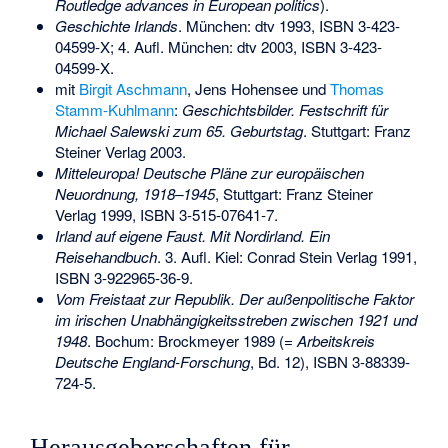
Routledge advances in European politics
).
Geschichte Irlands
. München: dtv 1993,
ISBN 3-423-
04599-X
; 4. Aufl. München: dtv 2003,
ISBN 3-423-
04599-X
.
mit
Birgit Aschmann
, Jens Hohensee und
Thomas
Stamm-Kuhlmann
:
Geschichtsbilder. Festschrift für
Michael Salewski zum 65. Geburtstag
. Stuttgart: Franz
Steiner Verlag 2003.
Mitteleuropa! Deutsche Pläne zur europäischen
Neuordnung, 1918–1945
, Stuttgart: Franz Steiner
Verlag 1999,
ISBN 3-515-07641-7
.
Irland auf eigene Faust. Mit Nordirland. Ein
Reisehandbuch
. 3. Aufl. Kiel: Conrad Stein Verlag 1991,
ISBN 3-922965-36-9
.
Vom Freistaat zur Republik. Der außenpolitische Faktor
im irischen Unabhängigkeitsstreben zwischen 1921 und
1948
. Bochum: Brockmeyer 1989 (=
Arbeitskreis
Deutsche England-Forschung
, Bd. 12),
ISBN 3-88339-
724-5
.
Herausgeberschaften für