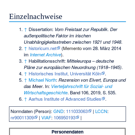
Einzelnachweise
↑
Dissertation:
Vom Freistaat zur Republik. Der
außenpolitische Faktor im irischen
Unabhängigkeitsstreben zwischen 1921 und 1948
.
↑
historicum.net
(
Memento
vom 28. März 2014
im
Internet Archive
).
↑
Habilitationsschrift:
Mitteleuropa – deutsche
Pläne zur europäischen Neuordnung (1918–1945)
.
↑
Historisches Institut, Universität Köln
.
↑
Michael North
:
Rezension von Elvert, Europa und
das Meer
. In:
Vierteljahrschrift für Sozial- und
Wirtschaftsgeschichte
.
Band
106
, 2019,
S.
535
.
↑
Aarhus Institute of Advanced Studies
.
Normdaten (Person):
GND
:
111033063
|
LCCN
:
nr90011309
|
VIAF
:
106950193
|
Personendaten