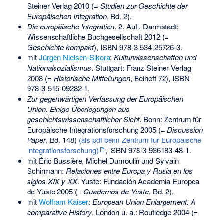
Steiner Verlag 2010 (=
Studien zur Geschichte der
Europäischen Integration
, Bd. 2).
Die europäische Integration
. 2. Aufl. Darmstadt:
Wissenschaftliche Buchgesellschaft 2012 (=
Geschichte kompakt
),
ISBN 978-3-534-25726-3
.
mit
Jürgen Nielsen-Sikora
:
Kulturwissenschaften und
Nationalsozialismus
. Stuttgart: Franz Steiner Verlag
2008 (=
Historische Mitteilungen
, Beiheft 72),
ISBN
978-3-515-09282-1
.
Zur gegenwärtigen Verfassung der Europäischen
Union. Einige Überlegungen aus
geschichtswissenschaftlicher Sicht
. Bonn: Zentrum für
Europäische Integrationsforschung 2005 (=
Discussion
Paper
, Bd. 148)
(als pdf beim Zentrum für Europäische
Integrationsforschung)
,
ISBN 978-3-936183-48-1
.
mit Éric Bussière, Michel Dumoulin und Sylvain
Schirmann:
Relaciones entre Europa y Rusia en los
siglos XIX y XX
. Yuste: Fundación Academia Europea
de Yuste 2005 (=
Cuadernos de Yuste
, Bd. 2).
mit
Wolfram Kaiser
:
European Union Enlargement. A
comparative History
. London u. a.: Routledge 2004 (=