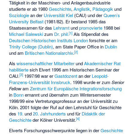
Tätigkeit in der Maschinen- und Anlagenbauindustrie
studierte er ab 1980
Geschichte
,
Anglistik
,
Pädagogik
und
Soziologie
an der
Universität Kiel
(CAU) und der
Queen’s
University Belfast
(1981/82). Er bestand 1985 das
Staatsexamen für das
Lehramt
und
promovierte
1988 bei
[1]
Michael Salewski
zum
Dr. phil.
Als Stipendiat des
Deutschen Historischen Instituts London
forschte er am
Trinity College (Dublin)
, am
State Paper Office
in
Dublin
[2]
und am
Britischen Nationalarchiv
.
Als
wissenschaftlicher Mitarbeiter
und
Akademischer Rat
habilitierte
sich Elvert 1996 am Historischen Seminar der
[3]
CAU.
1997/98 war er
Gastdozent
an der
Leopold-
Franzens-Universität Innsbruck
. 1998 wurde er zum
Senior
Fellow
am
Zentrum für Europäische Integrationsforschung
in
Bonn
ernannt und übernahm zum Wintersemester
1998/99 eine Vertretungsprofessur an der Universität zu
Köln. 2001 folgte der Ruf auf den Lehrstuhl für Geschichte
des
19.
und
20. Jahrhunderts
und für
Didaktik der
[4]
Geschichte
der Kölner Universität.
Elverts Forschungsschwerpunkte liegen in der
Geschichte