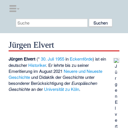
Jürgen Elvert
Jürgen Elvert
(*
30. Juli
1955
in
Eckernförde
) ist ein
deutscher
Historiker
. Er lehrte bis zu seiner
J
Emeritierung im August 2021
Neuere und Neueste
ü
Geschichte
und
Didaktik der Geschichte
unter
r
besonderer Berücksichtigung der
Europäischen
g
Geschichte
an der
Universität zu Köln
.
e
n
E
l
v
e
rt