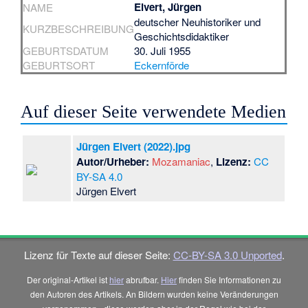
Elvert, Jürgen
NAME
deutscher Neuhistoriker und
KURZBESCHREIBUNG
Geschichtsdidaktiker
GEBURTSDATUM
30. Juli 1955
GEBURTSORT
Eckernförde
Auf dieser Seite verwendete Medien
Jürgen Elvert (2022).jpg
Autor/Urheber:
Mozamaniac
,
Lizenz:
CC
BY-SA 4.0
Jürgen Elvert
Lizenz für Texte auf dieser Seite:
CC-BY-SA 3.0 Unported
.
Der original-Artikel ist
hier
abrufbar.
Hier
finden Sie Informationen zu
den Autoren des Artikels. An Bildern wurden keine Veränderungen