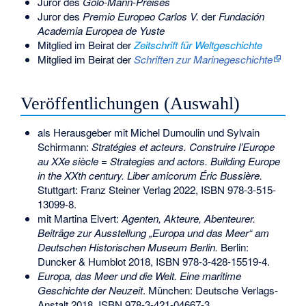
Juror des
Golo-Mann-Preises
Juror des
Premio Europeo Carlos V.
der
Fundación
Academia Europea de Yuste
Mitglied im Beirat der
Zeitschrift für Weltgeschichte
Mitglied im Beirat der
Schriften zur Marinegeschichte
Veröffentlichungen (Auswahl)
als Herausgeber mit
Michel Dumoulin
und Sylvain
Schirmann:
Stratégies et acteurs. Construire l’Europe
au XXe siècle = Strategies and actors. Building Europe
in the XXth century. Liber amicorum Éric Bussière.
Stuttgart: Franz Steiner Verlag 2022,
ISBN 978-3-515-
13099-8
.
mit Martina Elvert:
Agenten, Akteure, Abenteurer.
Beiträge zur Ausstellung „Europa und das Meer“ am
Deutschen Historischen Museum Berlin.
Berlin:
Duncker & Humblot 2018,
ISBN 978-3-428-15519-4
.
Europa, das Meer und die Welt. Eine maritime
Geschichte der Neuzeit
. München: Deutsche Verlags-
Anstalt 2018,
ISBN 978-3-421-04667-3
.