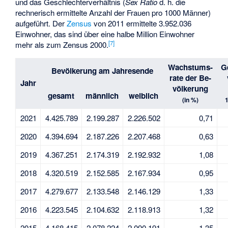
und das Geschlechterverhältnis (
Sex Ratio
d. h. die
rechnerisch ermittelte Anzahl der Frauen pro 1000 Männer)
aufgeführt. Der
Zensus
von 2011 ermittelte 3.952.036
Einwohner, das sind über eine halbe Million Einwohner
[
7
]
mehr als zum Zensus 2000.
Wachstums-
G
Bevölkerung am Jahresende
rate der Be-
Jahr
völkerung
gesamt
männlich
weiblich
(in %)
2021
4.425.789
2.199.287
2.226.502
0,71
2020
4.394.694
2.187.226
2.207.468
0,63
2019
4.367.251
2.174.319
2.192.932
1,08
2018
4.320.519
2.152.585
2.167.934
0,95
2017
4.279.677
2.133.548
2.146.129
1,33
2016
4.223.545
2.104.632
2.118.913
1,32
2015
4.168.415
2.078.224
2.090.191
1,35