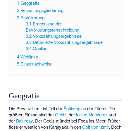
1
Geografie
2
Verwaltungsgliederung
3
Bevölkerung
3.1
Ergebnisse der
Bevölkerungsfortschreibung
3.2
Volkszählungsergebnisse
3.3
Detaillierte Volkszählungsergebnisse
3.4
Quellen
4
Weblinks
5
Einzelnachweise
Geografie
Die Provinz Izmir ist Teil der
Ägäisregion
der Türkei. Die
größten Flüsse sind der
Gediz
, der
kleine Menderes
und
der
Bakırçay
. Der Gediz mündet bei Foça ins Meer. Früher
floss er westlich von Karşıyaka in den
Golf von Izmir
. Doch