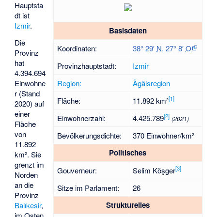
Hauptsta
dt ist
Izmir
.
Basisdaten
Die
Koordinaten:
38° 29′
N
,
27° 8′
O
Provinz
hat
Provinzhauptstadt:
Izmir
4.394.694
Region:
Ägäisregion
Einwohne
r (Stand
[
1
]
Fläche:
11.892 km²
2020) auf
einer
[
2
]
Einwohnerzahl:
4.425.789
(2021)
Fläche
von
Bevölkerungsdichte:
370 Einwohner/km²
11.892
Politisches
km². Sie
grenzt im
[
3
]
Gouverneur:
Selim Köşger
Norden
an die
Sitze im Parlament:
26
Provinz
Strukturelles
Balıkesir
,
im Osten