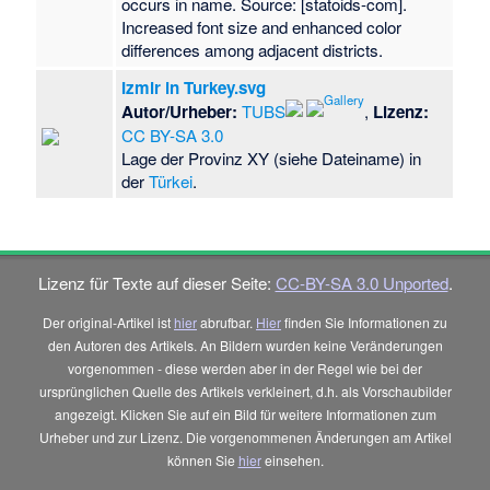
occurs in name. Source: [statoids-com].
Increased font size and enhanced color
differences among adjacent districts.
Izmir in Turkey.svg
Autor/Urheber:
TUBS
,
Lizenz:
CC BY-SA 3.0
Lage der Provinz XY (siehe Dateiname) in
der
Türkei
.
Lizenz für Texte auf dieser Seite:
CC-BY-SA 3.0 Unported
.
Der original-Artikel ist
hier
abrufbar.
Hier
finden Sie Informationen zu
den Autoren des Artikels. An Bildern wurden keine Veränderungen
vorgenommen - diese werden aber in der Regel wie bei der
ursprünglichen Quelle des Artikels verkleinert, d.h. als Vorschaubilder
angezeigt. Klicken Sie auf ein Bild für weitere Informationen zum
Urheber und zur Lizenz. Die vorgenommenen Änderungen am Artikel
können Sie
hier
einsehen.