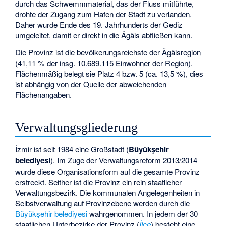
durch das Schwemmmaterial, das der Fluss mitführte,
drohte der Zugang zum Hafen der Stadt zu verlanden.
Daher wurde Ende des 19. Jahrhunderts der Gediz
umgeleitet, damit er direkt in die Ägäis abfließen kann.
Die Provinz ist die bevölkerungsreichste der Ägäisregion
(41,11 % der insg. 10.689.115 Einwohner der Region).
Flächenmäßig belegt sie Platz 4 bzw. 5 (ca. 13,5 %), dies
ist abhängig von der Quelle der abweichenden
Flächenangaben.
Verwaltungsgliederung
İzmir ist seit 1984 eine Großstadt (
Büyükşehir
belediyesi
). Im Zuge der Verwaltungsreform 2013/2014
wurde diese Organisationsform auf die gesamte Provinz
erstreckt. Seither ist die Provinz ein rein staatlicher
Verwaltungsbezirk. Die kommunalen Angelegenheiten in
Selbstverwaltung auf Provinzebene werden durch die
Büyükşehir belediyesi
wahrgenommen. In jedem der 30
staatlichen Unterbezirke der Provinz (
İlçe
) besteht eine