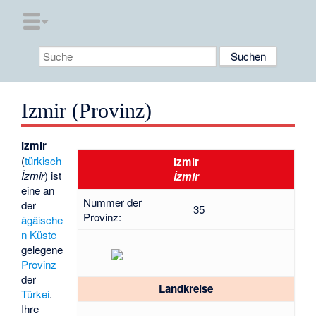
Izmir (Provinz)
Izmir
(
türkisch
Izmir
İzmir
) ist
İzmir
eine an
Nummer der
der
35
Provinz:
ägäische
n Küste
gelegene
Provinz
der
Landkreise
Türkei
.
Ihre