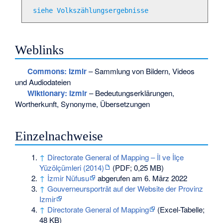
siehe Volkszählungsergebnisse
Weblinks
Commons
: Izmir
– Sammlung von Bildern, Videos
und Audiodateien
Wiktionary: Izmir
– Bedeutungserklärungen,
Wortherkunft, Synonyme, Übersetzungen
Einzelnachweise
↑
Directorate General of Mapping – İl ve İlçe
Yüzölçümleri (2014)
(PDF; 0,25 MB)
↑
İzmir Nüfusu
abgerufen am 6. März 2022
↑
Gouverneursporträt auf der Website der Provinz
Izmir
↑
Directorate General of Mapping
(Excel-Tabelle;
48 KB)