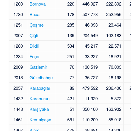
1203
Bornova
220
446.927
222.392
1780
Buca
178
507.773
252.956
1251
Çeşme
285
46.093
23.464
2007
Çiğli
139
204.549
102.183
1280
Dikili
534
45.217
22.571
1234
Foça
251
33.227
18.921
2009
Gaziemir
70
138.519
70.003
2018
Güzelbahçe
77
36.727
18.198
2057
Karabağlar
89
479.592
236.400
1432
Karaburun
421
11.329
5.872
1448
Karşıyaka
51
350.100
163.902
1461
Kemalpaşa
681
110.209
55.918
1467
Kınık
479
28.691
14.306