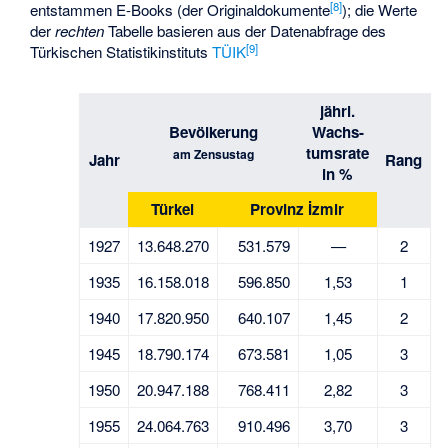
[
8
]
entstammen E-Books (der Originaldokumente
); die Werte
der
rechten
Tabelle basieren aus der Datenabfrage des
[
9
]
Türkischen Statistikinstituts
TÜIK
jährl.
Bevölkerung
Wachs-
tumsrate
am Zensustag
Jahr
Rang
in %
Türkei
Provinz İzmir
1927
13.648.270
531.579
—
2
1935
16.158.018
596.850
1,53
1
1940
17.820.950
640.107
1,45
2
1945
18.790.174
673.581
1,05
3
1950
20.947.188
768.411
2,82
3
1955
24.064.763
910.496
3,70
3