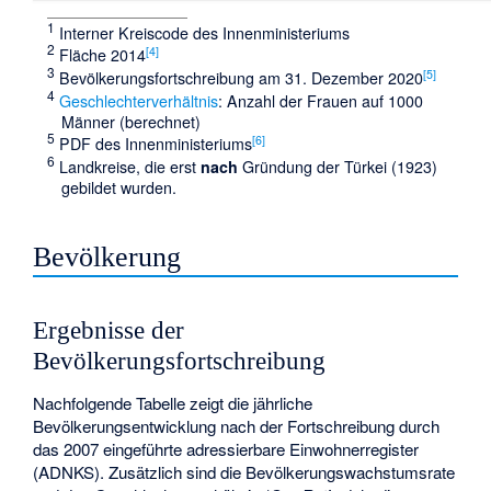
1
Interner Kreiscode des Innenministeriums
2
[
4
]
Fläche 2014
3
[
5
]
Bevölkerungsfortschreibung am 31. Dezember 2020
4
Geschlechterverhältnis
: Anzahl der Frauen auf 1000
Männer (berechnet)
5
[
6
]
PDF des Innenministeriums
6
Landkreise, die erst
nach
Gründung der Türkei (1923)
gebildet wurden.
Bevölkerung
Ergebnisse der
Bevölkerungsfortschreibung
Nachfolgende Tabelle zeigt die jährliche
Bevölkerungsentwicklung nach der Fortschreibung durch
das 2007 eingeführte adressierbare Einwohnerregister
(ADNKS). Zusätzlich sind die Bevölkerungswachstumsrate