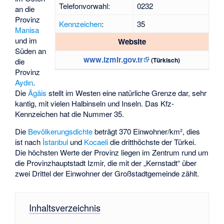
Telefonvorwahl:
0232
an die
Provinz
Kennzeichen
:
35
Manisa
und im
Website
Süden an
www.izmir.gov.tr
(Türkisch)
die
Provinz
Aydın
.
Die
Ägäis
stellt im Westen eine natürliche Grenze dar, sehr
kantig, mit vielen Halbinseln und Inseln. Das Kfz-
Kennzeichen hat die Nummer 35.
Die
Bevölkerungsdichte
beträgt 370 Einwohner/km², dies
ist nach
İstanbul
und
Kocaeli
die dritthöchste der Türkei.
Die höchsten Werte der Provinz liegen im Zentrum rund um
die Provinzhauptstadt Izmir, die mit der „Kernstadt“ über
zwei Drittel der Einwohner der Großstadtgemeinde zählt.
Inhaltsverzeichnis