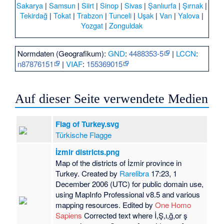
Sakarya
|
Samsun
|
Siirt
|
Sinop
|
Sivas
|
Şanlıurfa
|
Şırnak
|
Tekirdağ
|
Tokat
|
Trabzon
|
Tunceli
|
Uşak
|
Van
|
Yalova
|
Yozgat
|
Zonguldak
Normdaten (Geografikum):
GND
:
4488353-5
|
LCCN
:
n87876151
|
VIAF
:
155369015
Auf dieser Seite verwendete Medien
Flag of Turkey.svg
Türkische Flagge
İzmir districts.png
Map of the districts of İzmir province in
Turkey. Created by
Rarelibra
17:23, 1
December 2006 (UTC) for public domain use,
using MapInfo Professional v8.5 and various
mapping resources. Edited by
One Homo
Sapiens
Corrected text where İ,Ş,ı,ğ,or ş