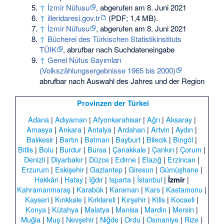
↑
İzmir Nüfusu
, abgerufen am 8. Juni 2021
↑
illeridaresi.gov.tr
(PDF; 1,4 MB).
↑
İzmir Nüfusu
, abgerufen am 8. Juni 2021
↑
Bücherei des Türkischen Statistikinstituts
TÜIK
, abrufbar nach Suchdateneingabe
↑
Genel Nüfus Sayımları
(Volkszählungsergebnisse 1965 bis 2000)
abrufbar nach Auswahl des Jahres und der Region
Provinzen der Türkei
Adana
|
Adıyaman
|
Afyonkarahisar
|
Ağrı
|
Aksaray
|
Amasya
|
Ankara
|
Antalya
|
Ardahan
|
Artvin
|
Aydın
|
Balıkesir
|
Bartın
|
Batman
|
Bayburt
|
Bilecik
|
Bingöl
|
Bitlis
|
Bolu
|
Burdur
|
Bursa
|
Çanakkale
|
Çankırı
|
Çorum
|
Denizli
|
Diyarbakır
|
Düzce
|
Edirne
|
Elazığ
|
Erzincan
|
Erzurum
|
Eskişehir
|
Gaziantep
|
Giresun
|
Gümüşhane
|
Hakkâri
|
Hatay
|
Iğdır
|
Isparta
|
İstanbul
|
|
İzmir
Kahramanmaraş
|
Karabük
|
Karaman
|
Kars
|
Kastamonu
|
Kayseri
|
Kırıkkale
|
Kırklareli
|
Kırşehir
|
Kilis
|
Kocaeli
|
Konya
|
Kütahya
|
Malatya
|
Manisa
|
Mardin
|
Mersin
|
Muğla
|
Muş
|
Nevşehir
|
Niğde
|
Ordu
|
Osmaniye
|
Rize
|