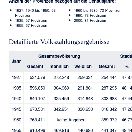
Anzahl der Provinzen bezogen auf die Censusjahre:
1927, 1940 bis 1950: 63
1960 bis 1985: 73 Provinzen
Provinzen
1990: 73 Provinzen
1935: 57 Provinzen
2000: 81 Provinzen
1955: 67 Provinzen
Detaillierte Volkszählungsergebnisse
Gesamtbevölkerung
Stadt
Jahr
Gesamt
männlich
weiblich
Gesamt
%
1927
531.579
272.248
259.331
254.444
47,8
1935
596.850
304.969
291.881
287.295
48,1
1940
640.107
325.459
314.648
303.688
47,4
1945
673.581
342.951
330.630
318.342
47,2
1950
768.411
keine Angaben
359.372
46,7
1955
910.496
469.816
440.680
441.047
48,4