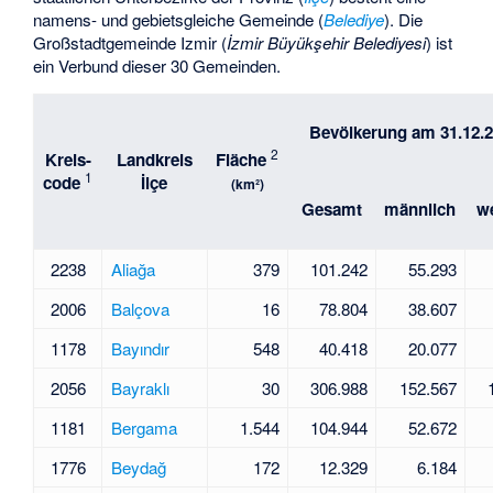
namens- und gebietsgleiche Gemeinde (
Belediye
). Die
Großstadtgemeinde Izmir (
İzmir Büyükşehir Belediyesi
) ist
ein Verbund dieser 30 Gemeinden.
Bevölkerung am 31.12.
2
Kreis-
Landkreis
Fläche
1
code
İlçe
(km²)
Gesamt
männlich
we
2238
Aliağa
379
101.242
55.293
2006
Balçova
16
78.804
38.607
1178
Bayındır
548
40.418
20.077
2056
Bayraklı
30
306.988
152.567
1181
Bergama
1.544
104.944
52.672
1776
Beydağ
172
12.329
6.184