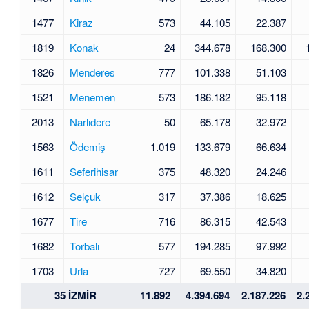
1477
Kiraz
573
44.105
22.387
1819
Konak
24
344.678
168.300
1826
Menderes
777
101.338
51.103
1521
Menemen
573
186.182
95.118
2013
Narlıdere
50
65.178
32.972
1563
Ödemiş
1.019
133.679
66.634
1611
Seferihisar
375
48.320
24.246
1612
Selçuk
317
37.386
18.625
1677
Tire
716
86.315
42.543
1682
Torbalı
577
194.285
97.992
1703
Urla
727
69.550
34.820
35 İZMİR
11.892
4.394.694
2.187.226
2.