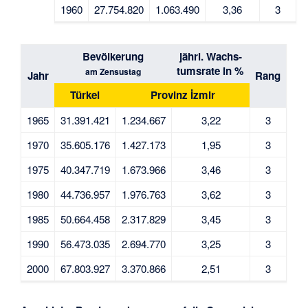
1960
27.754.820
1.063.490
3,36
3
Bevölkerung
jährl. Wachs-
tumsrate in %
am Zensustag
Jahr
Rang
Türkei
Provinz İzmir
1965
31.391.421
1.234.667
3,22
3
1970
35.605.176
1.427.173
1,95
3
1975
40.347.719
1.673.966
3,46
3
1980
44.736.957
1.976.763
3,62
3
1985
50.664.458
2.317.829
3,45
3
1990
56.473.035
2.694.770
3,25
3
2000
67.803.927
3.370.866
2,51
3