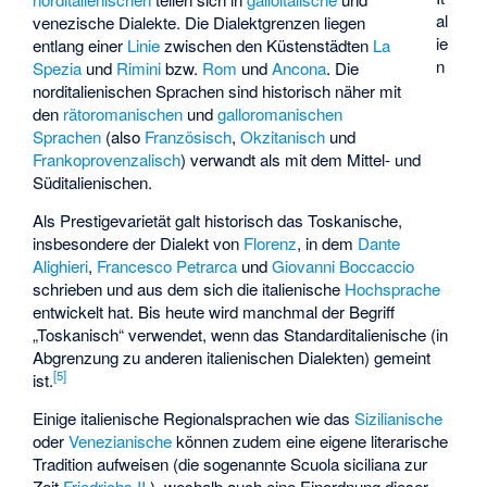
al
venezische
Dialekte. Die Dialektgrenzen liegen
ie
entlang einer
Linie
zwischen den Küstenstädten
La
n
Spezia
und
Rimini
bzw.
Rom
und
Ancona
. Die
norditalienischen Sprachen sind historisch näher mit
den
rätoromanischen
und
galloromanischen
Sprachen
(also
Französisch
,
Okzitanisch
und
Frankoprovenzalisch
) verwandt als mit dem Mittel- und
Süditalienischen.
Als Prestigevarietät galt historisch das Toskanische,
insbesondere der Dialekt von
Florenz
, in dem
Dante
Alighieri
,
Francesco Petrarca
und
Giovanni Boccaccio
schrieben und aus dem sich die italienische
Hochsprache
entwickelt hat. Bis heute wird manchmal der Begriff
„Toskanisch“ verwendet, wenn das Standarditalienische (in
Abgrenzung zu anderen italienischen Dialekten) gemeint
[
5
]
ist.
Einige italienische Regionalsprachen wie das
Sizilianische
oder
Venezianische
können zudem eine eigene literarische
Tradition aufweisen (die sogenannte
Scuola siciliana
zur
Zeit
Friedrichs II.
), weshalb auch eine Einordnung dieser