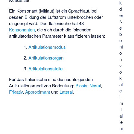
Konsonant
k
d
Ein Konsonant (Mitlaut) ist ein Sprachlaut, bei
er
dessen Bildung der Luftstrom unterbrochen oder
N
eingeengt wird. Das Italienische hat 43
e
Konsonanten
, die sich durch die folgenden
b
artikulatorischen Parameter klassifizieren lassen:
e
nt
1.
Artikulationsmodus
o
2.
Artikulationsorgan
n
v
3.
Artikulationsstelle
o
k
Für das Italienische sind die nachfolgenden
al
Artikulationsmodi von Bedeutung:
Plosiv
,
Nasal
,
e
Frikativ
,
Approximant
und
Lateral
.
i
m
It
al
ie
ni