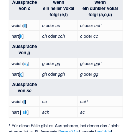
Aussprache
wenn
wenn
von
c
ein heller Vokal
ein dunkler Vokal
folgt (e,i)
folgt (a,o,u)
weich
​[⁠
ʧ
⁠]​
c
oder
cc
ci
oder
cci
¹
hart
​[⁠
k
⁠]​
ch
oder
cch
c
oder
cc
Aussprache
von
g
weich
​[⁠
ʤ
⁠]​
g
oder
gg
gi
oder
ggi
¹
hart
​[⁠
ɡ
⁠]​
gh
oder
ggh
g
oder
gg
Aussprache
von
sc
weich
​[⁠
ʃ
⁠]​
sc
sci
¹
hart [
ˈsk
]
sch
sc
¹ Für diese Fälle gibt es Ausnahmen, bei denen das
i
nicht
stumm ist, z. B.
farmacia
[
farmaˈtʃi.a
],
magia
[
ma'ʤia
],