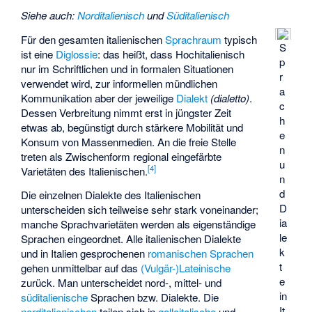
Siehe auch
:
Norditalienisch
und
Süditalienisch
Für den gesamten italienischen
Sprachraum
typisch
S
ist eine
Diglossie
: das heißt, dass Hochitalienisch
p
nur im Schriftlichen und in formalen Situationen
r
verwendet wird, zur informellen mündlichen
a
Kommunikation aber der jeweilige
Dialekt
(dialetto)
.
c
Dessen Verbreitung nimmt erst in jüngster Zeit
h
etwas ab, begünstigt durch stärkere Mobilität und
e
Konsum von Massenmedien. An die freie Stelle
n
treten als Zwischenform regional eingefärbte
u
[
4
]
Varietäten des Italienischen.
n
d
Die einzelnen Dialekte des Italienischen
D
unterscheiden sich teilweise sehr stark voneinander;
ia
manche Sprachvarietäten werden als eigenständige
le
Sprachen eingeordnet. Alle italienischen Dialekte
k
und in Italien gesprochenen
romanischen Sprachen
t
gehen unmittelbar auf das
(Vulgär-)Lateinische
e
zurück. Man unterscheidet nord-, mittel- und
in
süditalienische
Sprachen bzw. Dialekte. Die
It
norditalienischen
teilen sich in
galloitalische
und