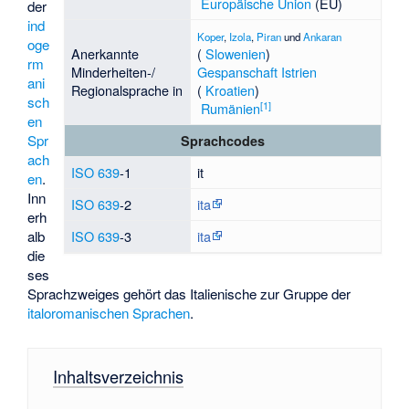
Europäische Union
(EU)
der
ind
Koper
,
Izola
,
Piran
und
Ankaran
oge
Anerkannte
(
Slowenien
)
rm
Minderheiten-/
Gespanschaft Istrien
ani
Regionalsprache in
(
Kroatien
)
sch
[
1
]
Rumänien
en
Spr
Sprachcodes
ach
ISO 639
-1
it
en
.
Inn
ISO 639
-2
ita
erh
alb
ISO 639
-3
ita
die
ses
Sprachzweiges gehört das Italienische zur Gruppe der
italoromanischen Sprachen
.
Inhaltsverzeichnis