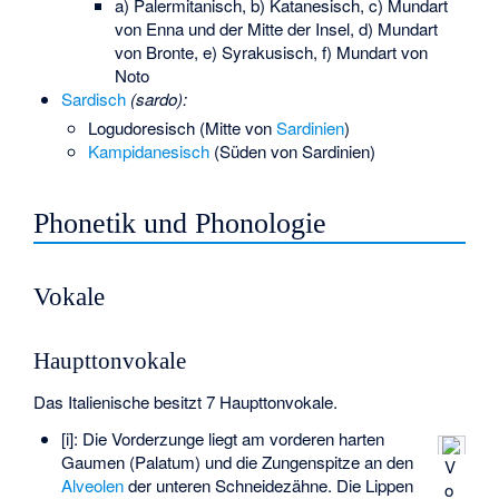
a) Palermitanisch, b) Katanesisch, c) Mundart
von Enna und der Mitte der Insel, d) Mundart
von Bronte, e) Syrakusisch, f) Mundart von
Noto
Sardisch
(sardo):
Logudoresisch (Mitte von
Sardinien
)
Kampidanesisch
(Süden von Sardinien)
Phonetik und Phonologie
Vokale
Haupttonvokale
Das Italienische besitzt 7 Haupttonvokale.
[i]: Die Vorderzunge liegt am vorderen harten
Gaumen (Palatum) und die Zungenspitze an den
V
Alveolen
der unteren Schneidezähne. Die Lippen
o