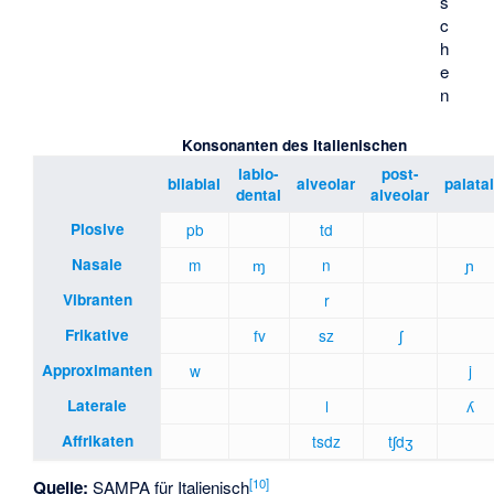
s
c
h
e
n
Konsonanten des Italienischen
labio-
post-
bilabial
alveolar
palata
dental
alveolar
Plosive
p
b
t
d
Nasale
m
ɱ
n
ɲ
Vibranten
r
Frikative
f
v
s
z
ʃ
Approximanten
w
j
Laterale
l
ʎ
Affrikaten
ts
dz
tʃ
dʒ
[
10
]
Quelle:
SAMPA für Italienisch