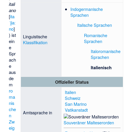
itali
Indogermanische
ano
Sprachen
[
ita
ˈli̯aː
Italische Sprachen
no
]
) ist
Romanische
Linguistische
Sprachen
ein
Klassifikation
e
Italoromanische
Spr
Sprachen
ach
e
Italienisch
aus
de
Offizieller Status
m
ro
Italien
ma
Schweiz
nis
San Marino
che
Vatikanstadt
Amtssprache in
n
Zw
Souveräner Malteserorden
eig