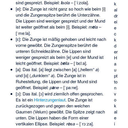
sind gespreizt. Beispiel:
i
sola
– [ˈiːzola].
k
[e]: Die Zunge ist nicht ganz so hoch wie beim [i]
al
und die Zungenspitze berührt die Unterzähne.
dr
Die Lippen sind weniger gespreizt und der Mund
ei
ist weiter geöffnet als beim [i]. Beispiel:
m
e
la
–
e
[ˈmeːla].
c
[ɛ]: Die Zunge ist mäßig gehoben und leicht nach
k
vorne gewölbt. Die Zungenspitze berührt die
d
unteren Schneidezähne. Die Lippen sind
er
weniger gespreizt als beim [e] und der Mund ist
H
leicht geöffnet. Beispiel:
b
e
lla
– [ˈbɛlːa].
a
[a]: Das ital. [a] liegt zwischen [a] („hellem“
a
)
u
und [ɑ] („dunklem“
a
). Die Zunge ist in
pt
Ruhestellung, die Lippen und der Mund sind
to
geöffnet. Beispiel:
p
a
ne
– [ˈpaːne].
n
v
[ɔ]: Das ital. [ɔ] wird ziemlich offen gesprochen.
o
Es ist ein
Hinterzungenlaut
. Die Zunge ist
k
zurückgezogen und gegen den weichen
al
Gaumen (Velum) gewölbt. Die Spitze zeigt nach
e
unten. Die Lippen haben die Form einer
i
vertikalen Ellipse. Beispiel:
r
o
sa
– [ˈrɔːza].