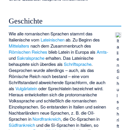
Geschichte
Wie alle romanischen Sprachen stammt das
Italienische vom
Lateinischen
ab. Zu Beginn des
It
Mittelalters
nach dem Zusammenbruch des
a
Römischen Reiches
blieb Latein in Europa als
Amts-
li
und
Sakralsprache
erhalten. Das Lateinische
e
behauptete sich überdies als
Schriftsprache
.
n
Gesprochen wurde allerdings – auch, als das
S
Römische Reich noch bestand – eine vom
c
Schriftstandard abweichende Sprachform, die auch
h
als
Vulgärlatein
oder Sprechlatein bezeichnet wird.
u
Hieraus entwickelten sich die protoromanische
l
Volkssprache und schließlich die romanischen
s
Einzelsprachen. So entstanden in Italien und seinen
c
Nachbarländern neue Sprachen, z. B. die
Oïl-
h
Sprachen
in
Nordfrankreich
, die
Oc-Sprachen
in
ri
Südfrankreich
und die
Sì-Sprachen
in Italien, so
ft