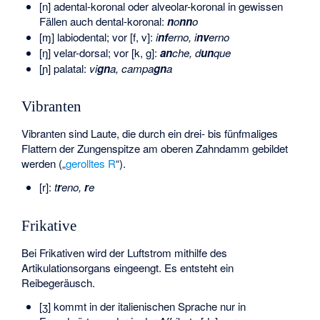
[n] adental-koronal oder alveolar-koronal in gewissen
Fällen auch dental-koronal:
n
o
nn
o
[ɱ] labiodental; vor [f, v]:
i
nf
erno, i
nv
erno
[ŋ] velar-dorsal; vor [k, g]:
an
che, d
un
que
[ɲ] palatal:
vi
gn
a, campa
gn
a
Vibranten
Vibranten sind Laute, die durch ein drei- bis fünfmaliges
Flattern der Zungenspitze am oberen Zahndamm gebildet
werden („
gerolltes R
“).
[r]:
t
r
eno,
r
e
Frikative
Bei Frikativen wird der Luftstrom mithilfe des
Artikulationsorgans eingeengt. Es entsteht ein
Reibegeräusch.
[ʒ] kommt in der italienischen Sprache nur in