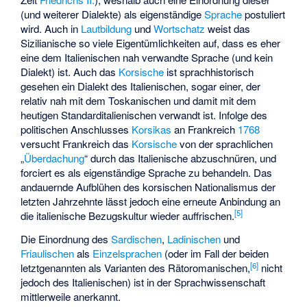
(und weiterer Dialekte) als eigenständige
Sprache
postuliert
wird. Auch in
Lautbildung
und
Wortschatz
weist das
Sizilianische so viele Eigentümlichkeiten auf, dass es eher
eine dem Italienischen nah verwandte Sprache (und kein
Dialekt) ist. Auch das
Korsische
ist sprachhistorisch
gesehen ein Dialekt des Italienischen, sogar einer, der
relativ nah mit dem Toskanischen und damit mit dem
heutigen Standarditalienischen verwandt ist. Infolge des
politischen Anschlusses
Korsikas
an Frankreich
1768
versucht Frankreich das
Korsische
von der sprachlichen
„
Überdachung
“ durch das Italienische abzuschnüren, und
forciert es als eigenständige Sprache zu behandeln. Das
andauernde Aufblühen des korsischen Nationalismus der
letzten Jahrzehnte lässt jedoch eine erneute Anbindung an
[
5
]
die italienische Bezugskultur wieder auffrischen.
Die Einordnung des
Sardischen
,
Ladinischen
und
Friaulischen
als
Einzelsprachen
(oder im Fall der beiden
[
6
]
letztgenannten als Varianten des Rätoromanischen,
nicht
jedoch des Italienischen) ist in der Sprachwissenschaft
mittlerweile anerkannt.