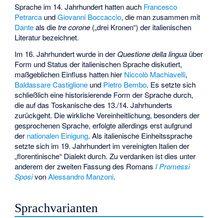
Sprache im 14. Jahrhundert hatten auch
Francesco
Petrarca
und
Giovanni Boccaccio
, die man zusammen mit
Dante
als die
tre corone
(„drei Kronen“) der italienischen
Literatur bezeichnet.
Im 16. Jahrhundert wurde in der
Questione della lingua
über
Form und Status der italienischen Sprache diskutiert,
maßgeblichen Einfluss hatten hier
Niccolò Machiavelli
,
Baldassare Castiglione
und
Pietro Bembo
. Es setzte sich
schließlich eine historisierende Form der Sprache durch,
die auf das Toskanische des 13./14. Jahrhunderts
zurückgeht. Die wirkliche Vereinheitlichung, besonders der
gesprochenen Sprache, erfolgte allerdings erst aufgrund
der
nationalen Einigung
. Als italienische Einheitssprache
setzte sich im 19. Jahrhundert im vereinigten Italien der
„florentinische“ Dialekt durch. Zu verdanken ist dies unter
anderem der zweiten Fassung des Romans
I Promessi
Sposi
von
Alessandro Manzoni
.
Sprachvarianten