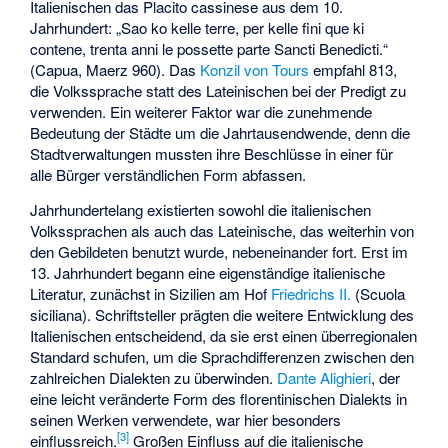
Italienischen das
Placito cassinese
aus dem 10.
Jahrhundert: „Sao ko kelle terre, per kelle fini que ki
contene, trenta anni le possette parte Sancti Benedicti.“
(Capua, Maerz 960). Das
Konzil von Tours
empfahl 813,
die Volkssprache statt des Lateinischen bei der Predigt zu
verwenden. Ein weiterer Faktor war die zunehmende
Bedeutung der Städte um die Jahrtausendwende, denn die
Stadtverwaltungen mussten ihre Beschlüsse in einer für
alle Bürger verständlichen Form abfassen.
Jahrhundertelang existierten sowohl die italienischen
Volkssprachen als auch das Lateinische, das weiterhin von
den Gebildeten benutzt wurde, nebeneinander fort. Erst im
13. Jahrhundert begann eine eigenständige italienische
Literatur, zunächst in Sizilien am Hof
Friedrichs II.
(
Scuola
siciliana
). Schriftsteller prägten die weitere Entwicklung des
Italienischen entscheidend, da sie erst einen überregionalen
Standard schufen, um die Sprachdifferenzen zwischen den
zahlreichen Dialekten zu überwinden.
Dante Alighieri
, der
eine leicht veränderte Form des florentinischen Dialekts in
seinen Werken verwendete, war hier besonders
[
3
]
einflussreich.
Großen Einfluss auf die italienische