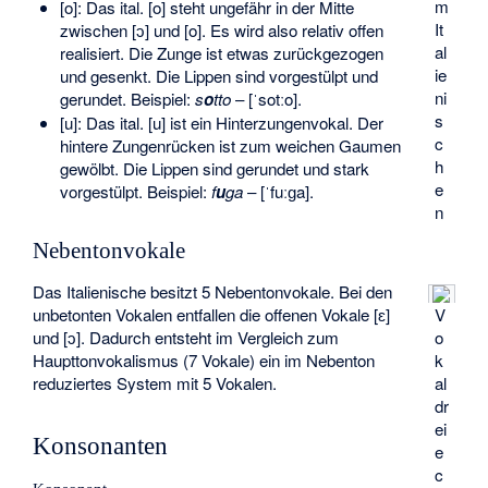
m
[o]: Das ital. [o] steht ungefähr in der Mitte
It
zwischen [ɔ] und [o]. Es wird also relativ offen
al
realisiert. Die Zunge ist etwas zurückgezogen
ie
und gesenkt. Die Lippen sind vorgestülpt und
ni
gerundet. Beispiel:
s
o
tto
– [ˈsotːo].
s
[u]: Das ital. [u] ist ein Hinterzungenvokal. Der
c
hintere Zungenrücken ist zum weichen Gaumen
h
gewölbt. Die Lippen sind gerundet und stark
e
vorgestülpt. Beispiel:
f
u
ga
– [ˈfuːɡa].
n
Nebentonvokale
Das Italienische besitzt 5 Nebentonvokale. Bei den
unbetonten Vokalen entfallen die offenen Vokale [ɛ]
V
und [ɔ]. Dadurch entsteht im Vergleich zum
o
Haupttonvokalismus (7 Vokale) ein im Nebenton
k
reduziertes System mit 5 Vokalen.
al
dr
ei
Konsonanten
e
c