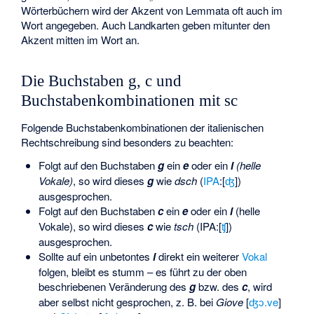
Wörterbüchern wird der Akzent von Lemmata oft auch im
Wort angegeben. Auch Landkarten geben mitunter den
Akzent mitten im Wort an.
Die Buchstaben g, c und
Buchstabenkombinationen mit sc
Folgende Buchstabenkombinationen der italienischen
Rechtschreibung sind besonders zu beachten:
Folgt auf den Buchstaben
g
ein
e
oder ein
i
(helle
Vokale)
, so wird dieses
g
wie
dsch
(
IPA
:
​[⁠
ʤ
⁠]​
)
ausgesprochen.
Folgt auf den Buchstaben
c
ein
e
oder ein
i
(helle
Vokale), so wird dieses
c
wie
tsch
(IPA:
​[⁠
ʧ
⁠]​
)
ausgesprochen.
Sollte auf ein unbetontes
i
direkt ein weiterer
Vokal
folgen, bleibt es stumm – es führt zu der oben
beschriebenen Veränderung des
g
bzw. des
c
, wird
aber selbst nicht gesprochen, z. B. bei
Giove
[
ʤɔ.ve
]