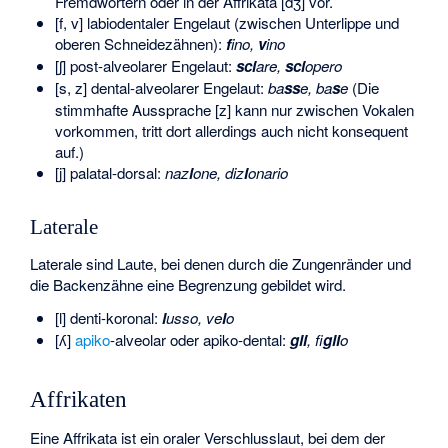
Fremdwörtern oder in der Affrikata [dʒ] vor.
[f, v] labiodentaler Engelaut (zwischen Unterlippe und
oberen Schneidezähnen):
f
ino,
v
ino
[ʃ] post-alveolarer Engelaut:
sci
are,
sci
opero
[s, z] dental-alveolarer Engelaut:
ba
ss
e, ba
s
e
(Die
stimmhafte Aussprache [z] kann nur zwischen Vokalen
vorkommen, tritt dort allerdings auch nicht konsequent
auf.)
[j] palatal-dorsal:
naz
i
one, diz
i
onario
Laterale
Laterale sind Laute, bei denen durch die Zungenränder und
die Backenzähne eine Begrenzung gebildet wird.
[l] denti-koronal:
l
usso, ve
l
o
[ʎ]
apiko
-alveolar oder apiko-dental:
gli
, fi
gli
o
Affrikaten
Eine Affrikata ist ein oraler Verschlusslaut, bei dem der