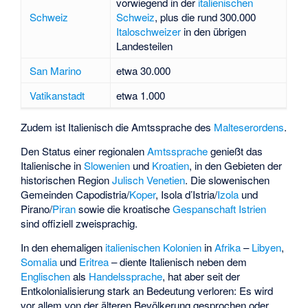
vorwiegend in der
italienischen
Schweiz
Schweiz
, plus die rund 300.000
Italoschweizer
in den übrigen
Landesteilen
San Marino
etwa 30.000
Vatikanstadt
etwa 1.000
Zudem ist Italienisch die Amtssprache des
Malteserordens
.
Den Status einer regionalen
Amtssprache
genießt das
Italienische in
Slowenien
und
Kroatien
, in den Gebieten der
historischen Region
Julisch Venetien
. Die slowenischen
Gemeinden Capodistria/
Koper
, Isola d’Istria/
Izola
und
Pirano/
Piran
sowie die kroatische
Gespanschaft Istrien
sind offiziell zweisprachig.
In den ehemaligen
italienischen Kolonien
in
Afrika
–
Libyen
,
Somalia
und
Eritrea
– diente Italienisch neben dem
Englischen
als
Handelssprache
, hat aber seit der
Entkolonialisierung stark an Bedeutung verloren: Es wird
vor allem von der älteren Bevölkerung gesprochen oder