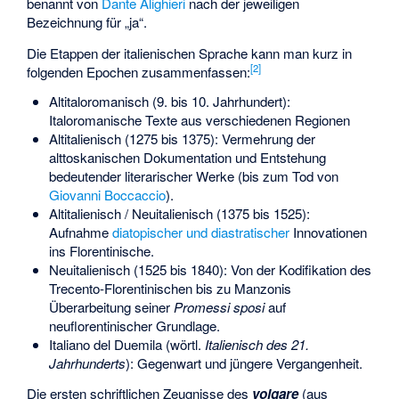
benannt von
Dante Alighieri
nach der jeweiligen
Bezeichnung für „ja“.
Die Etappen der italienischen Sprache kann man kurz in
[
2
]
folgenden Epochen zusammenfassen:
Altitaloromanisch (9. bis 10. Jahrhundert):
Italoromanische Texte aus verschiedenen Regionen
Altitalienisch (1275 bis 1375): Vermehrung der
alttoskanischen Dokumentation und Entstehung
bedeutender literarischer Werke (bis zum Tod von
Giovanni Boccaccio
).
Altitalienisch / Neuitalienisch (1375 bis 1525):
Aufnahme
diatopischer und diastratischer
Innovationen
ins Florentinische.
Neuitalienisch (1525 bis 1840): Von der Kodifikation des
Trecento-Florentinischen bis zu Manzonis
Überarbeitung seiner
Promessi sposi
auf
neuflorentinischer Grundlage.
Italiano del Duemila (wörtl.
Italienisch des 21.
Jahrhunderts
): Gegenwart und jüngere Vergangenheit.
Die ersten schriftlichen Zeugnisse des
volgare
(aus