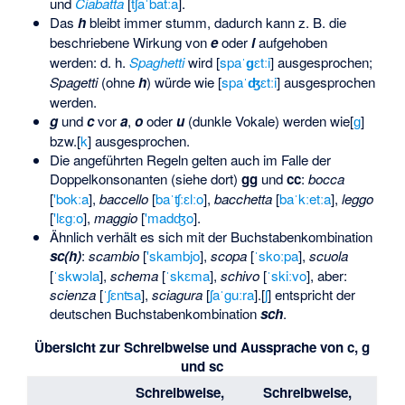
und
Ciabatta
[
tʃaˈbatːa
].
Das
h
bleibt immer stumm, dadurch kann z. B. die
beschriebene Wirkung von
e
oder
i
aufgehoben
werden: d. h.
Spaghetti
wird [
spaˈ
ɡ
ɛtːi
] ausgesprochen;
Spagetti
(ohne
h
) würde wie [
spaˈ
ʤ
ɛtːi
] ausgesprochen
werden.
g
und
c
vor
a
,
o
oder
u
(dunkle Vokale) werden wie
​[⁠
ɡ
⁠]​
bzw.
​[⁠
k
⁠]​
ausgesprochen.
Die angeführten Regeln gelten auch im Falle der
Doppelkonsonanten (siehe dort)
gg
und
cc
:
bocca
[
'bokːa
],
baccello
[
baˈʧːɛlːo
],
bacchetta
[
baˈkːetːa
],
leggo
[
'lɛgːo
],
maggio
[
'madʤo
].
Ähnlich verhält es sich mit der Buchstabenkombination
sc(h)
:
scambio
[
'skambjo
],
scopa
[
ˈskoːpa
],
scuola
[
ˈskwɔla
],
schema
[
ˈskɛma
],
schivo
[
ˈskiːvo
], aber:
scienza
[
ˈʃɛnʦa
],
sciagura
[
ʃaˈguːra
].
​[⁠
ʃ
⁠]​
entspricht der
deutschen Buchstabenkombination
sch
.
Übersicht zur Schreibweise und Aussprache von c, g
und sc
Schreibweise,
Schreibweise,