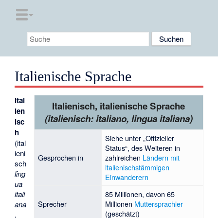
Italienische Sprache
Ital
Italienisch, italienische Sprache
ien
(italienisch:
italiano, lingua italiana
)
isc
h
Siehe unter „Offizieller
(ital
Status“, des Weiteren in
ieni
Gesprochen in
zahlreichen
Ländern mit
sch
italienischstämmigen
ling
Einwanderern
ua
itali
85 Millionen, davon 65
Sprecher
Millionen
Muttersprachler
ana
(geschätzt)
,