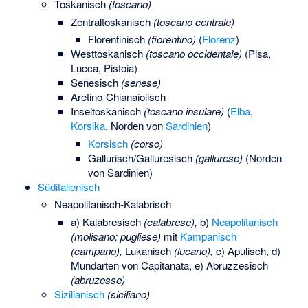
Toskanisch
(toscano)
Zentraltoskanisch
(toscano centrale)
Florentinisch
(fiorentino)
(
Florenz
)
Westtoskanisch
(toscano occidentale)
(Pisa,
Lucca, Pistoia)
Senesisch
(senese)
Aretino-Chianaiolisch
Inseltoskanisch
(toscano insulare)
(
Elba
,
Korsika
, Norden von
Sardinien
)
Korsisch
(corso)
Gallurisch/Galluresisch
(gallurese)
(Norden
von Sardinien)
Süditalienisch
Neapolitanisch-Kalabrisch
a) Kalabresisch
(calabrese),
b)
Neapolitanisch
(molisano; pugliese)
mit
Kampanisch
(campano),
Lukanisch
(lucano),
c) Apulisch, d)
Mundarten von Capitanata, e) Abruzzesisch
(abruzesse)
Sizilianisch
(siciliano)