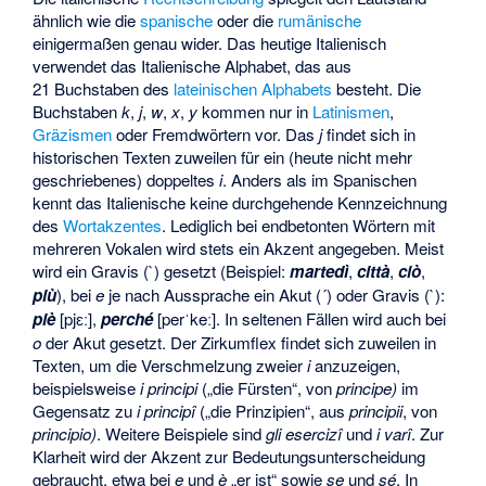
ähnlich wie die
spanische
oder die
rumänische
einigermaßen genau wider. Das heutige Italienisch
verwendet das
Italienische Alphabet
, das aus
21 Buchstaben des
lateinischen Alphabets
besteht. Die
Buchstaben
k
,
j
,
w
,
x
,
y
kommen nur in
Latinismen
,
Gräzismen
oder Fremdwörtern vor. Das
j
findet sich in
historischen Texten zuweilen für ein (heute nicht mehr
geschriebenes) doppeltes
i
. Anders als im Spanischen
kennt das Italienische keine durchgehende Kennzeichnung
des
Wortakzentes
. Lediglich bei endbetonten Wörtern mit
mehreren Vokalen wird stets ein Akzent angegeben. Meist
wird ein Gravis (`) gesetzt (Beispiel:
martedì
,
città
,
ciò
,
più
), bei
e
je nach Aussprache ein Akut (´) oder Gravis (`):
piè
[pjɛː],
perché
[perˈkeː]. In seltenen Fällen wird auch bei
o
der Akut gesetzt. Der Zirkumflex findet sich zuweilen in
Texten, um die Verschmelzung zweier
i
anzuzeigen,
beispielsweise
i principi
(„die Fürsten“, von
principe)
im
Gegensatz zu
i principî
(„die Prinzipien“, aus
principii
, von
principio)
. Weitere Beispiele sind
gli esercizî
und
i varî
. Zur
Klarheit wird der Akzent zur Bedeutungsunterscheidung
gebraucht, etwa bei
e
und
è
„er ist“ sowie
se
und
sé
. In