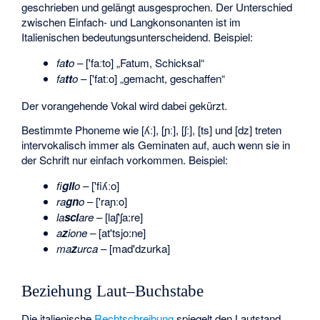
geschrieben und gelängt ausgesprochen. Der Unterschied
zwischen Einfach- und Langkonsonanten ist im
Italienischen bedeutungsunterscheidend. Beispiel:
fa
t
o
– ['faːto] „Fatum, Schicksal“
fa
tt
o
– ['fatːo] „gemacht, geschaffen“
Der vorangehende Vokal wird dabei gekürzt.
Bestimmte Phoneme wie [ʎː], [ɲː], [ʃː], [ts] und [dz] treten
intervokalisch immer als Geminaten auf, auch wenn sie in
der Schrift nur einfach vorkommen. Beispiel:
fi
gli
o
– ['fiʎːo]
ra
gn
o
– ['raɲːo]
la
sci
are
– [laʃ'ʃa:re]
a
z
ione
– [at'tsjo:ne]
ma
z
urca
– [mad'dzurka]
Beziehung Laut–Buchstabe
Die italienische
Rechtschreibung
spiegelt den Lautstand