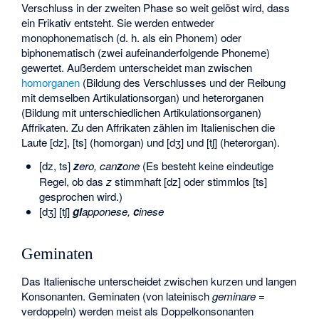
Verschluss in der zweiten Phase so weit gelöst wird, dass
ein Frikativ entsteht. Sie werden entweder
monophonematisch (d. h. als ein Phonem) oder
biphonematisch (zwei aufeinanderfolgende Phoneme)
gewertet. Außerdem unterscheidet man zwischen
homorganen
(Bildung des Verschlusses und der Reibung
mit demselben Artikulationsorgan) und
heterorganen
(Bildung mit unterschiedlichen Artikulationsorganen)
Affrikaten. Zu den Affrikaten zählen im Italienischen die
Laute [dz], [ts] (homorgan) und [dʒ] und [tʃ] (heterorgan).
[dz, ts]
z
ero, can
z
one
(Es besteht keine eindeutige
Regel, ob das
z
stimmhaft [dz] oder stimmlos [ts]
gesprochen wird.)
[dʒ] [tʃ]
gi
apponese,
c
inese
Geminaten
Das Italienische unterscheidet zwischen kurzen und langen
Konsonanten. Geminaten (von lateinisch
geminare
=
verdoppeln) werden meist als Doppelkonsonanten