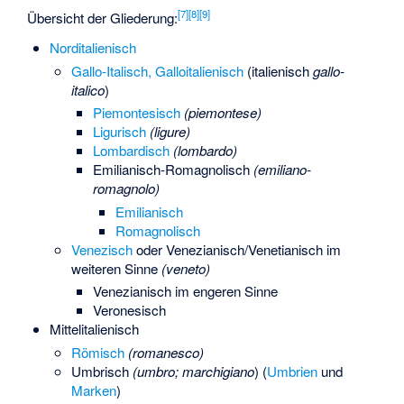
[
7
]
[
8
]
[
9
]
Übersicht der Gliederung:
Norditalienisch
Gallo-Italisch, Galloitalienisch
(italienisch
gallo-
italico
)
Piemontesisch
(piemontese)
Ligurisch
(ligure)
Lombardisch
(lombardo)
Emilianisch-Romagnolisch
(emiliano-
romagnolo)
Emilianisch
Romagnolisch
Venezisch
oder Venezianisch/Venetianisch im
weiteren Sinne
(veneto)
Venezianisch im engeren Sinne
Veronesisch
Mittelitalienisch
Römisch
(romanesco)
Umbrisch
(umbro; marchigiano
) (
Umbrien
und
Marken
)