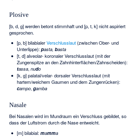
Plosive
[b, d, g] werden betont stimmhaft und [p, t, k] nicht aspiriert
gesprochen.
[p, b] bilabialer
Verschlusslaut
(zwischen Ober- und
Unterlippe):
p
asta,
b
asta
[t, d] alveolar- koronaler Verschlusslaut (mit der
Zungenspitze an den Zahnhinterflächen/Zahnscheiden):
t
assa
,
nu
d
o
[k, g] palatal/velar- dorsaler Verschlusslaut (mit
hartem/weichem Gaumen und dem Zungenrücken):
c
ampo
,
g
amba
Nasale
Bei Nasalen wird im Mundraum ein Verschluss gebildet, so
dass der Luftstrom durch die Nase entweicht.
[m] bilabial:
m
a
mm
a