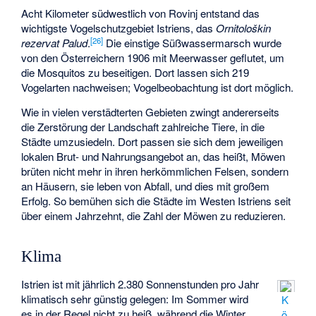
Acht Kilometer südwestlich von Rovinj entstand das
wichtigste Vogelschutzgebiet Istriens, das
Ornitološkin
[
26
]
rezervat Palud
.
Die einstige Süßwassermarsch wurde
von den Österreichern 1906 mit Meerwasser geflutet, um
die Mosquitos zu beseitigen. Dort lassen sich 219
Vogelarten nachweisen; Vogelbeobachtung ist dort möglich.
Wie in vielen verstädterten Gebieten zwingt andererseits
die Zerstörung der Landschaft zahlreiche Tiere, in die
Städte umzusiedeln. Dort passen sie sich dem jeweiligen
lokalen Brut- und Nahrungsangebot an, das heißt, Möwen
brüten nicht mehr in ihren herkömmlichen Felsen, sondern
an Häusern, sie leben von Abfall, und dies mit großem
Erfolg. So bemühen sich die Städte im Westen Istriens seit
über einem Jahrzehnt, die Zahl der Möwen zu reduzieren.
Klima
Istrien ist mit jährlich 2.380 Sonnenstunden pro Jahr
klimatisch sehr günstig gelegen: Im Sommer wird
K
es in der Regel nicht zu heiß, während die Winter
ö