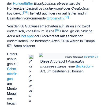
der
Hundertfüßer
Eupolybothrus obrovensis
, die
Höhlenkäfer
Leptodirus hochenwartii
oder
Croatodirus
[
18
]
bozicevici
.
Hier lebt auch der nur auf Istrien und in
[
19
]
Dalmatien vorkommende
Grottenolm
.
Von den 38 Süßwasserfischarten auf Istrien sind zwölf
[
20
]
endemisch, vor allem im Mirna.
Dabei gilt die östliche
Adria als
hot spot
der Biodiversität mit zahlreichen
endemischen und bedrohten Arten. 2016 waren in Europa
571 Arten bekannt.
Unters
© Hans Hillewaert,
CC BY-SA 3.0
uchun
P
Diese Art braucht
Astragalus
gen zu
ol
monspessulanus
, eine
Bocksdorn
-
Schm
y
Art, um bestehen zu können.
etterlin
o
gen
m
am
m
Monte
at
Maggi
u
ore
s
began