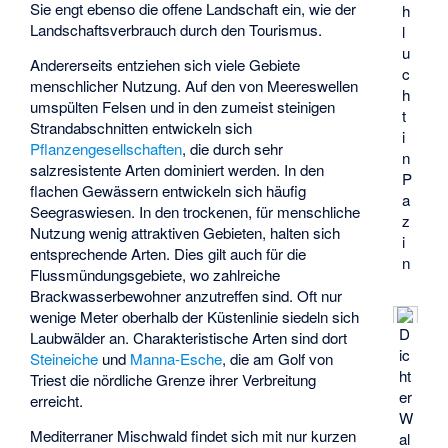
Sie engt ebenso die offene Landschaft ein, wie der
h
Landschaftsverbrauch durch den Tourismus.
l
u
Andererseits entziehen sich viele Gebiete
c
menschlicher Nutzung. Auf den von Meereswellen
h
umspülten Felsen und in den zumeist steinigen
t
Strandabschnitten entwickeln sich
i
Pflanzengesellschaften
, die durch sehr
n
salzresistente Arten dominiert werden. In den
P
flachen Gewässern entwickeln sich häufig
a
Seegraswiesen. In den trockenen, für menschliche
z
Nutzung wenig attraktiven Gebieten, halten sich
i
entsprechende Arten. Dies gilt auch für die
n
Flussmündungsgebiete, wo zahlreiche
Brackwasserbewohner anzutreffen sind. Oft nur
wenige Meter oberhalb der Küstenlinie siedeln sich
D
Laubwälder an. Charakteristische Arten sind dort
ic
Steineiche
und
Manna-Esche
, die am Golf von
ht
Triest die nördliche Grenze ihrer Verbreitung
er
erreicht.
W
Mediterraner Mischwald findet sich mit nur kurzen
al