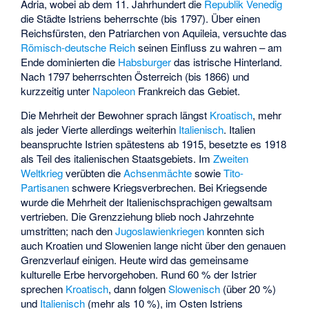
Adria, wobei ab dem 11. Jahrhundert die
Republik Venedig
die Städte Istriens beherrschte (bis 1797). Über einen
Reichsfürsten, den Patriarchen von Aquileia, versuchte das
Römisch-deutsche Reich
seinen Einfluss zu wahren – am
Ende dominierten die
Habsburger
das istrische Hinterland.
Nach 1797 beherrschten Österreich (bis 1866) und
kurzzeitig unter
Napoleon
Frankreich das Gebiet.
Die Mehrheit der Bewohner sprach längst
Kroatisch
, mehr
als jeder Vierte allerdings weiterhin
Italienisch
. Italien
beanspruchte Istrien spätestens ab 1915, besetzte es 1918
als Teil des italienischen Staatsgebiets. Im
Zweiten
Weltkrieg
verübten die
Achsenmächte
sowie
Tito-
Partisanen
schwere Kriegsverbrechen. Bei Kriegsende
wurde die Mehrheit der Italienischsprachigen gewaltsam
vertrieben. Die Grenzziehung blieb noch Jahrzehnte
umstritten; nach den
Jugoslawienkriegen
konnten sich
auch Kroatien und Slowenien lange nicht über den genauen
Grenzverlauf einigen. Heute wird das gemeinsame
kulturelle Erbe hervorgehoben. Rund 60 % der Istrier
sprechen
Kroatisch
, dann folgen
Slowenisch
(über 20 %)
und
Italienisch
(mehr als 10 %), im Osten Istriens