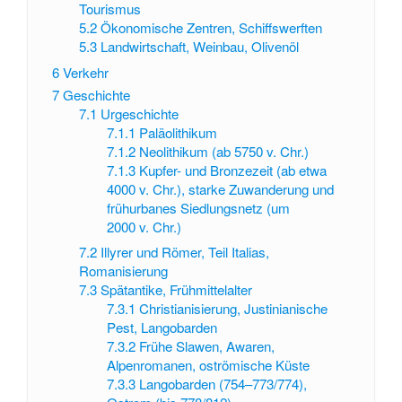
Tourismus
5.2
Ökonomische Zentren, Schiffswerften
5.3
Landwirtschaft, Weinbau, Olivenöl
6
Verkehr
7
Geschichte
7.1
Urgeschichte
7.1.1
Paläolithikum
7.1.2
Neolithikum (ab 5750 v. Chr.)
7.1.3
Kupfer- und Bronzezeit (ab etwa
4000 v. Chr.), starke Zuwanderung und
frühurbanes Siedlungsnetz (um
2000 v. Chr.)
7.2
Illyrer und Römer, Teil Italias,
Romanisierung
7.3
Spätantike, Frühmittelalter
7.3.1
Christianisierung, Justinianische
Pest, Langobarden
7.3.2
Frühe Slawen, Awaren,
Alpenromanen, oströmische Küste
7.3.3
Langobarden (754–773/774),