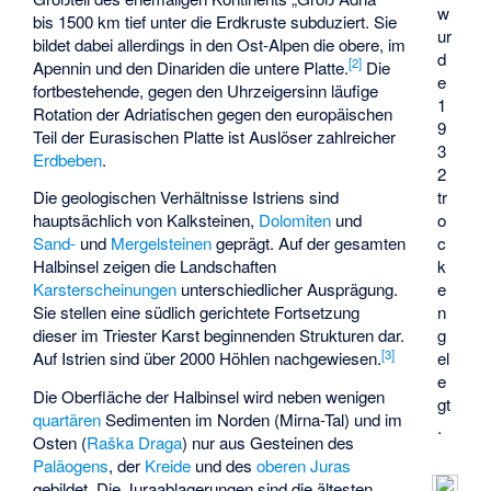
w
bis 1500 km tief unter die Erdkruste subduziert. Sie
ur
bildet dabei allerdings in den Ost-Alpen die obere, im
d
[
2
]
Apennin und den Dinariden die untere Platte.
Die
e
fortbestehende, gegen den Uhrzeigersinn läufige
1
Rotation der Adriatischen gegen den europäischen
9
Teil der Eurasischen Platte ist Auslöser zahlreicher
3
Erdbeben
.
2
tr
Die geologischen Verhältnisse Istriens sind
o
hauptsächlich von Kalksteinen,
Dolomiten
und
c
Sand-
und
Mergelsteinen
geprägt. Auf der gesamten
k
Halbinsel zeigen die Landschaften
e
Karsterscheinungen
unterschiedlicher Ausprägung.
n
Sie stellen eine südlich gerichtete Fortsetzung
g
dieser im Triester Karst beginnenden Strukturen dar.
[
3
]
el
Auf Istrien sind über 2000 Höhlen nachgewiesen.
e
Die Oberfläche der Halbinsel wird neben wenigen
gt
quartären
Sedimenten im Norden (
Mirna
-Tal) und im
.
Osten (
Raška Draga
) nur aus Gesteinen des
Paläogens
, der
Kreide
und des
oberen Juras
gebildet. Die Juraablagerungen sind die ältesten