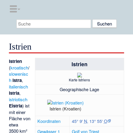
Istrien
Istrien
Istrien
(
kroatisch
/
slowenisc
h
Istra
,
Karte Istriens
italienisch
Geographische Lage
Istria
,
istriotisch
Eîstria
) ist
Istrien (Kroatien)
mit einer
Fläche von
Koordinaten
45° 9′
N
,
13° 55′
O
etwa
3500 km²
Gewässer 1
Golf von Triest