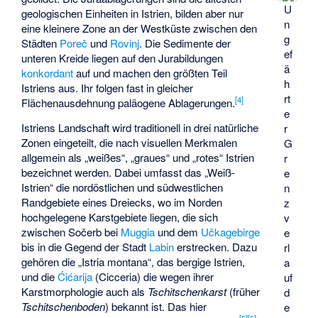
U
geologischen Einheiten in Istrien, bilden aber nur
n
eine kleinere Zone an der Westküste zwischen den
g
Städten
Poreč
und
Rovinj
. Die Sedimente der
ef
unteren Kreide liegen auf den Jurabildungen
ä
konkordant
auf und machen den größten Teil
h
Istriens aus. Ihr folgen fast in gleicher
rt
[
4
]
Flächenausdehnung paläogene Ablagerungen.
e
Istriens Landschaft wird traditionell in drei natürliche
r
Zonen eingeteilt, die nach visuellen Merkmalen
G
allgemein als „weißes“, „graues“ und „rotes“ Istrien
r
bezeichnet werden. Dabei umfasst das „Weiß-
e
Istrien“ die nordöstlichen und südwestlichen
n
Randgebiete eines Dreiecks, wo im Norden
z
hochgelegene Karstgebiete liegen, die sich
v
zwischen
Sočerb
bei
Muggia
und dem
Učkagebirge
e
bis in die Gegend der Stadt
Labin
erstrecken. Dazu
rl
gehören die „Istria montana“, das bergige Istrien,
a
und die
Ćićarija
(Cicceria) die wegen ihrer
uf
Karstmorphologie auch als
Tschitschenkarst
(früher
d
Tschitschenboden
) bekannt ist. Das hier
e