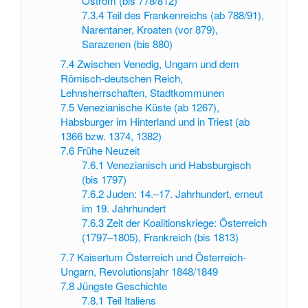
Ostrom (bis 778/812)
7.3.4
Teil des Frankenreichs (ab 788/91),
Narentaner, Kroaten (vor 879),
Sarazenen (bis 880)
7.4
Zwischen Venedig, Ungarn und dem
Römisch-deutschen Reich,
Lehnsherrschaften, Stadtkommunen
7.5
Venezianische Küste (ab 1267),
Habsburger im Hinterland und in Triest (ab
1366 bzw. 1374, 1382)
7.6
Frühe Neuzeit
7.6.1
Venezianisch und Habsburgisch
(bis 1797)
7.6.2
Juden: 14.–17. Jahrhundert, erneut
im 19. Jahrhundert
7.6.3
Zeit der Koalitionskriege: Österreich
(1797–1805), Frankreich (bis 1813)
7.7
Kaisertum Österreich und Österreich-
Ungarn, Revolutionsjahr 1848/1849
7.8
Jüngste Geschichte
7.8.1
Teil Italiens