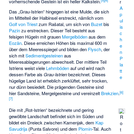
[
5
]
[
6
]
vorherrschende Gestein ist ein heller Kalkstein.
r
A
Das „Grau-Istrien“ hingegen ist eine Mulde, die sich
p
im Mittelteil der Halbinsel erstreckt, nämlich vom
ul
Golf von Triest
zum
Rašatal
, um sich von
Buzet
bis
is
Pazin
zu erstrecken. Dieser Teil besteht aus
c
felsigen Hügeln mit grauen
Mergelböden
aus dem
h
Eozän
. Diese erreichen Höhen bis maximal 600 m
e
über dem Meeresspiegel und bilden den
Flysch
, der
n
sich mit
Sedimentgesteinen
aus
P
Meeresablagerungen abwechselt. Der mittlere Teil
la
Istriens weist viele
Lehmböden
auf und wird nach
tt
dessen Farbe als
Grau-Istrien
bezeichnet. Dieses
e
hügelige Land ist erheblich zerklüftet, sehr trocken,
nur dünn besiedelt. Die prägenden Gesteine sind
[
6
]
hier Sandsteine, Mergelgesteine und vereinzelt
Brekzien
.
[
7
]
Die mit „Rot-Istrien“ bezeichnete und gering
gewölbte Landschaft befindet sich im Süden und
R
bildet ein Dreieck zwischen Kamenjak, dem
Kap
o
Savudrija
(Punta Salvore) und dem
Plomin
-Tal. Auch
t