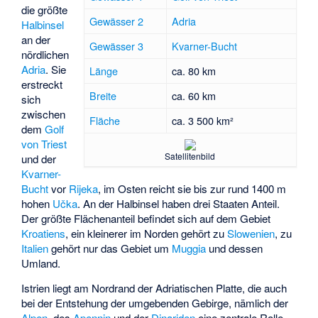
die größte
Gewässer 2
Adria
Halbinsel
an der
Gewässer 3
Kvarner-Bucht
nördlichen
Adria
. Sie
Länge
ca. 80 km
erstreckt
Breite
ca. 60 km
sich
zwischen
Fläche
ca. 3 500 km²
dem
Golf
von Triest
Satellitenbild
und der
Kvarner-
Bucht
vor
Rijeka
, im Osten reicht sie bis zur rund 1400 m
hohen
Učka
. An der Halbinsel haben drei Staaten Anteil.
Der größte Flächenanteil befindet sich auf dem Gebiet
Kroatiens
, ein kleinerer im Norden gehört zu
Slowenien
, zu
Italien
gehört nur das Gebiet um
Muggia
und dessen
Umland.
Istrien liegt am Nordrand der Adriatischen Platte, die auch
bei der Entstehung der umgebenden Gebirge, nämlich der
Alpen
, des
Apennin
und der
Dinariden
eine zentrale Rolle