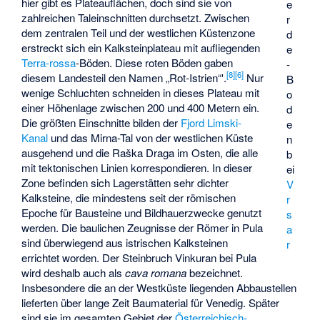
hier gibt es Plateauflächen, doch sind sie von
e
zahlreichen Taleinschnitten durchsetzt. Zwischen
r
dem zentralen Teil und der westlichen Küstenzone
d
erstreckt sich ein Kalksteinplateau mit aufliegenden
e
Terra-rossa
-Böden. Diese roten Böden gaben
-
[
8
]
[
6
]
diesem Landesteil den Namen „Rot-Istrien“'.
Nur
B
wenige Schluchten schneiden in dieses Plateau mit
o
einer Höhenlage zwischen 200 und 400 Metern ein.
d
Die größten Einschnitte bilden der
Fjord
Limski-
e
Kanal
und das Mirna-Tal von der westlichen Küste
n
ausgehend und die Raška Draga im Osten, die alle
b
mit tektonischen Linien korrespondieren. In dieser
ei
Zone befinden sich Lagerstätten sehr dichter
V
Kalksteine, die mindestens seit der römischen
r
Epoche für Bausteine und Bildhauerzwecke genutzt
s
werden. Die baulichen Zeugnisse der Römer in Pula
a
sind überwiegend aus istrischen Kalksteinen
r
errichtet worden. Der Steinbruch
Vinkuran
bei Pula
wird deshalb auch als
cava romana
bezeichnet.
Insbesondere die an der Westküste liegenden Abbaustellen
lieferten über lange Zeit Baumaterial für Venedig. Später
sind sie im gesamten Gebiet der
Österreichisch-