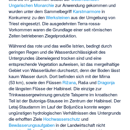
Ungarischen Monarchie
zur Anwendung gekommen und
wurden unter dem Sammelbegriff
Karstmarmore
in
Konkurrenz zu den
Werksteinen
aus der Umgebung von
Triest eingesetzt. Die ausgedehnten Terra-rossa-
Vorkommen waren die Grundlage einer seit römischen
Zeiten betriebenen Ziegelproduktion.
Während das rote und das weiße Istrien, bedingt durch
geringen Regen und die Wasserdurchlässigkeit des
Untergrundes überwiegend trocken sind und eine
entsprechende Vegetation aufweisen, ist das mergelhaltige
Gebiet von Wasserläufen durchsetzt, denn der Boden lässt
kaum Wasser durch. Dort befinden sich mit der
Mirna
(53 km), sowie den Flüssen
Rižana
,
Raša
und
Dragonja
die längsten Flüsse der Halbinsel. Die einzige zur
Trinkwassergewinnung genutzte Talsperre im kroatischen
Teil ist der
Butoniga-Stausee
im Zentrum der Halbinsel. Der
Letaj-Staudamm im Lauf der
Boljunčica
konnte wegen
ungünstigen hydrologischen Verhältnissen des Untergrunds
die erhofften Ziele
Hochwasserschutz
und
Bewässerungsaufgaben
in der Landwirtschaft nicht
[
9
]