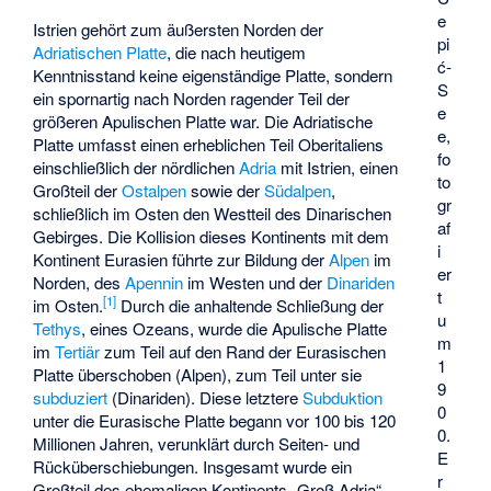
e
Istrien gehört zum äußersten Norden der
pi
Adriatischen Platte
, die nach heutigem
ć-
Kenntnisstand keine eigenständige Platte, sondern
S
ein spornartig nach Norden ragender Teil der
e
größeren Apulischen Platte war. Die Adriatische
e,
Platte umfasst einen erheblichen Teil Oberitaliens
fo
einschließlich der nördlichen
Adria
mit Istrien, einen
to
Großteil der
Ostalpen
sowie der
Südalpen
,
gr
schließlich im Osten den Westteil des Dinarischen
af
Gebirges. Die Kollision dieses Kontinents mit dem
i
Kontinent Eurasien führte zur Bildung der
Alpen
im
er
Norden, des
Apennin
im Westen und der
Dinariden
t
[
1
]
im Osten.
Durch die anhaltende Schließung der
u
Tethys
, eines Ozeans, wurde die Apulische Platte
m
im
Tertiär
zum Teil auf den Rand der Eurasischen
1
Platte überschoben (Alpen), zum Teil unter sie
9
subduziert
(Dinariden). Diese letztere
Subduktion
0
unter die Eurasische Platte begann vor 100 bis 120
0.
Millionen Jahren, verunklärt durch Seiten- und
E
Rücküberschiebungen. Insgesamt wurde ein
r
Großteil des ehemaligen Kontinents „Groß Adria“