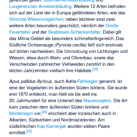
Lungenenzian-Ameisenbläuling
. Weitere 12 Arten befinden
sich auf der Liste der in Europa gefährdeten Arten, wie das
Stromtal-Wiesenvögelchen
; neben letzterer sind zwei
weitere Arten besonders geschützt, nämlich der
Große
Feuerfalter
und der
Skabiosen-Scheckenfalter
. Dabei gilt
das Mirna-Gebiet als besonders schmetterlingsreich. Das
Südliche Ochsenauge
(Pyronia cecilia)
ließ sich erstmals
auf Istrien nachweisen. Die Umnutzung von Lichtungen und
Wiesen, etwa durch Wein- und Olivenbau, sowie das
Verschwinden zahlreicher Viehweiden zerstört in den
[
23
]
letzten Jahrzehnten vielfach ihre Habitate.
Apus pallidus illyricus
, auch Adria-
Fahlsegler
genannt, ist
eine der Vogelarten im äußersten Süden Istriens. Sie wurde
erst 1870 entdeckt, man hielt sie bis weit ins
20. Jahrhundert für eine Unterart des
Mauerseglers
. Die Art
kam zwischen dem äußersten Süden Istriens und
[
24
]
Montenegro
vor,
erscheint aber inzwischen auch in
Albanien, Südserbien und Nordmazedonien. Am
südistrischen
Kap Kamenjak
wurden sieben Paare
[
25
]
ermittelt.