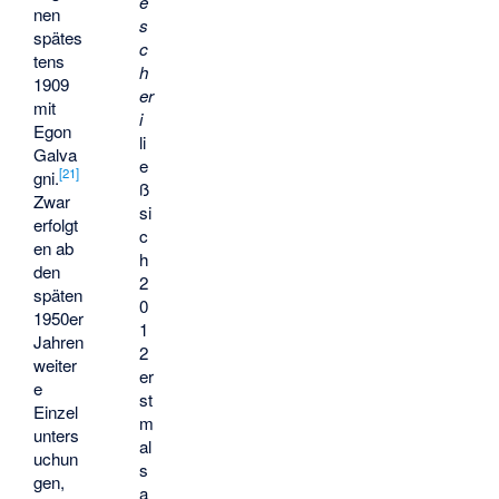
e
nen
s
spätes
c
tens
h
1909
er
mit
i
Egon
li
Galva
e
[
21
]
gni.
ß
Zwar
si
erfolgt
c
en ab
h
den
2
späten
0
1950er
1
Jahren
2
weiter
er
e
st
Einzel
m
unters
al
uchun
s
gen,
a