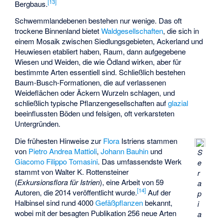
[
13
]
Bergbaus.
Schwemmlandebenen bestehen nur wenige. Das oft
trockene Binnenland bietet
Waldgesellschaften
, die sich in
einem Mosaik zwischen Siedlungsgebieten, Ackerland und
Heuwiesen etabliert haben, Raum, dann aufgegebene
Wiesen und Weiden, die wie Ödland wirken, aber für
bestimmte Arten essentiell sind. Schließlich bestehen
Baum-Busch-Formationen, die auf verlassenen
Weideflächen oder Äckern Wurzeln schlagen, und
schließlich typische Pflanzengesellschaften auf
glazial
beeinflussten Böden und felsigen, oft verkarsteten
Untergründen.
Die frühesten Hinweise zur
Flora
Istriens stammen
von
Pietro Andrea Mattioli
,
Johann Bauhin
und
S
Giacomo Filippo Tomasini
. Das umfassendste Werk
e
stammt von Walter K. Rottensteiner
r
(
Exkursionsflora für Istrien
), eine Arbeit von 59
a
[
14
]
Autoren, die 2014 veröffentlicht wurde.
Auf der
p
Halbinsel sind rund 4000
Gefäßpflanzen
bekannt,
i
wobei mit der besagten Publikation 256 neue Arten
a