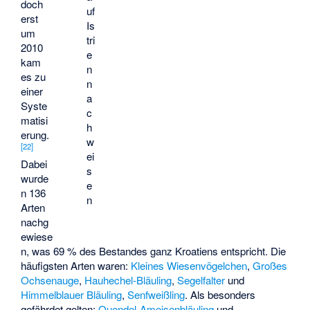
doch
uf
erst
Is
um
tri
2010
e
kam
n
es zu
n
einer
a
Syste
c
matisi
h
erung.
w
[
22
]
ei
Dabei
s
wurde
e
n 136
n
Arten
nachg
ewiese
n, was 69 % des Bestandes ganz Kroatiens entspricht. Die
häufigsten Arten waren:
Kleines Wiesenvögelchen
,
Großes
Ochsenauge
,
Hauhechel-Bläuling
,
Segelfalter
und
Himmelblauer Bläuling
,
Senfweißling
. Als besonders
gefährdet gelten:
Quendel-Ameisenbläuling
und