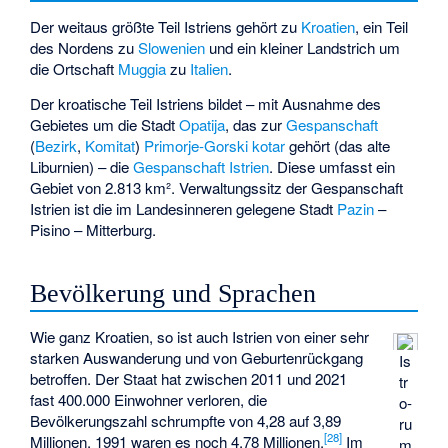
Der weitaus größte Teil Istriens gehört zu
Kroatien
, ein Teil
des Nordens zu
Slowenien
und ein kleiner Landstrich um
die Ortschaft
Muggia
zu
Italien
.
Der kroatische Teil Istriens bildet – mit Ausnahme des
Gebietes um die Stadt
Opatija
, das zur
Gespanschaft
(
Bezirk
,
Komitat
)
Primorje-Gorski kotar
gehört (das alte
Liburnien) – die
Gespanschaft Istrien
. Diese umfasst ein
Gebiet von 2.813 km². Verwaltungssitz der Gespanschaft
Istrien ist die im Landesinneren gelegene Stadt
Pazin
–
Pisino – Mitterburg.
Bevölkerung und Sprachen
Wie ganz Kroatien, so ist auch Istrien von einer sehr
starken Auswanderung und von Geburtenrückgang
Is
betroffen. Der Staat hat zwischen 2011 und 2021
tr
fast 400.000 Einwohner verloren, die
o-
Bevölkerungszahl schrumpfte von 4,28 auf 3,89
ru
[
28
]
Millionen. 1991 waren es noch 4,78 Millionen.
Im
m