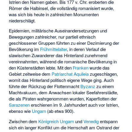
Istrien den Namen gaben. Bis 177 v. Chr. eroberten die
Römer die Halbinsel, die vollständig romanisiert wurde,
was sich bis heute in zahlreichen Monumenten
niederschlägt.
Epidemien, militärische Auseinandersetzungen und
Bewegungen zahlreicher, nur partiell ethnisch
geschlossener Gruppen führten zu einer Dezimierung der
Bevölkerung im
Frühmittelalter
, in deren Verlauf die
slawischen Zuwanderer das Hinterland zunehmend
vereinnahmten, während die romanische Bevölkerung in
den Küstenstädten lebte. Mit den
Franken
wurde das
Gebiet zeitweise dem
Patriarchat Aquileia
zugeschlagen,
womit das Hinterland politisch eigene Wege ging. Auch
führte der Rückzug der Flottenmacht
Byzanz
zu einem
Machtvakuum, dem Anwachsen lokaler Seefahrerstädte,
die als Piraten wahrgenommen wurden, Kaperflotten der
Sarazenen
erschienen im 9. Jahrhundert auch vor Istrien,
ebenso wie
Ungarn
(ab etwa 900).
Zwischen dem
Königreich Ungarn
und
Venedig
entspann
sich ein langer Konflikt um die Herrschaft am Ostrand der