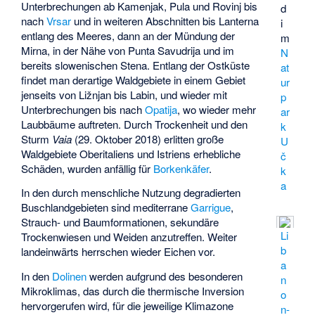
Unterbrechungen ab Kamenjak, Pula und Rovinj bis
d
nach
Vrsar
und in weiteren Abschnitten bis Lanterna
i
entlang des Meeres, dann an der Mündung der
m
Mirna, in der Nähe von Punta Savudrija und im
N
bereits slowenischen Stena. Entlang der Ostküste
at
findet man derartige Waldgebiete in einem Gebiet
ur
jenseits von Ližnjan bis Labin, und wieder mit
p
Unterbrechungen bis nach
Opatija
, wo wieder mehr
ar
Laubbäume auftreten. Durch Trockenheit und den
k
Sturm
Vaia
(29. Oktober 2018) erlitten große
U
Waldgebiete Oberitaliens und Istriens erhebliche
č
Schäden, wurden anfällig für
Borkenkäfer
.
k
a
In den durch menschliche Nutzung degradierten
Buschlandgebieten sind mediterrane
Garrigue
,
Strauch- und Baumformationen, sekundäre
Li
Trockenwiesen und Weiden anzutreffen. Weiter
b
landeinwärts herrschen wieder Eichen vor.
a
In den
Dolinen
werden aufgrund des besonderen
n
Mikroklimas, das durch die thermische Inversion
o
hervorgerufen wird, für die jeweilige Klimazone
n-