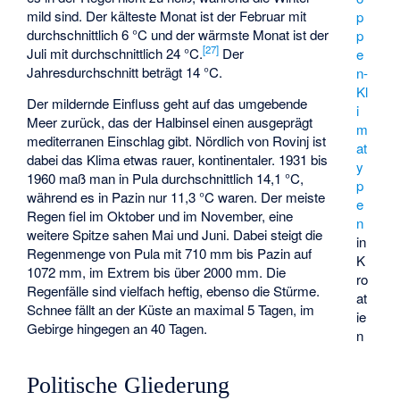
mild sind. Der kälteste Monat ist der Februar mit
p
durchschnittlich 6 °C und der wärmste Monat ist der
p
[
27
]
Juli mit durchschnittlich 24 °C.
Der
e
Jahresdurchschnitt beträgt 14 °C.
n-
Kl
Der mildernde Einfluss geht auf das umgebende
i
Meer zurück, das der Halbinsel einen ausgeprägt
m
mediterranen Einschlag gibt. Nördlich von Rovinj ist
at
dabei das Klima etwas rauer, kontinentaler. 1931 bis
y
1960 maß man in Pula durchschnittlich 14,1 °C,
p
während es in Pazin nur 11,3 °C waren. Der meiste
e
Regen fiel im Oktober und im November, eine
n
weitere Spitze sahen Mai und Juni. Dabei steigt die
in
Regenmenge von Pula mit 710 mm bis Pazin auf
K
1072 mm, im Extrem bis über 2000 mm. Die
ro
Regenfälle sind vielfach heftig, ebenso die Stürme.
at
Schnee fällt an der Küste an maximal 5 Tagen, im
ie
Gebirge hingegen an 40 Tagen.
n
Politische Gliederung