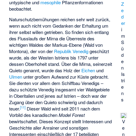
untypische und
mesophile
Pflanzenformationen
Z
beobachtet.
e
d
Naturschutzbemühungen reichen sehr weit zurück,
er
wenn auch nicht vom Gedanken der Erhaltung um
i
ihrer selbst willen getrieben. So finden sich entlang
m
des Flusslaufs der Mirna die Überreste des
S
wichtigen Waldes der Markus-Ebene (Wald von
ü
Montona), der von der
Republik Venedig
geschützt
d
wurde, als der Westen Istriens bis 1797 unter
e
dessen Oberhoheit stand. Über die Mirna, seinerzeit
n
Quieto genannt, wurde das Holz der
Eichen
und
Is
Ulmen
unter großem Aufwand zur Küste gebracht.
tri
Sie dienten vor allem dem Schiffbau Venedigs –
e
dazu schützte Venedig insgesamt vier Waldgebiete
n
in Oberitalien und jenes auf Istrien – doch war der
s
Zugang über den Quieto schwierig und dadurch
[
11
]
teuer.
Dieser Wald wird seit 2011 nach dem
Vorbild des kanadischen
Model Forest
V
bewirtschaftet. Dieses Konzept stellt Interessen und
e
Geschichte aller Anrainer und sonstigen
n
Interessenten einschließlich der 17 beteiligten