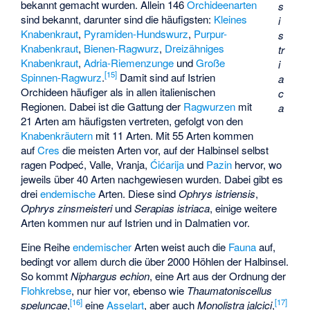
bekannt gemacht wurden. Allein 146
Orchideenarten
s
sind bekannt, darunter sind die häufigsten:
Kleines
i
Knabenkraut
,
Pyramiden-Hundswurz
,
Purpur-
s
Knabenkraut
,
Bienen-Ragwurz
,
Dreizähniges
tr
Knabenkraut
,
Adria-Riemenzunge
und
Große
i
[
15
]
Spinnen-Ragwurz
.
Damit sind auf Istrien
a
Orchideen häufiger als in allen italienischen
c
Regionen. Dabei ist die Gattung der
Ragwurzen
mit
a
21 Arten am häufigsten vertreten, gefolgt von den
Knabenkräutern
mit 11 Arten. Mit 55 Arten kommen
auf
Cres
die meisten Arten vor, auf der Halbinsel selbst
ragen Podpeć, Valle, Vranja,
Ćićarija
und
Pazin
hervor, wo
jeweils über 40 Arten nachgewiesen wurden. Dabei gibt es
drei
endemische
Arten. Diese sind
Ophrys istriensis
,
Ophrys zinsmeisteri
und
Serapias istriaca
, einige weitere
Arten kommen nur auf Istrien und in Dalmatien vor.
Eine Reihe
endemischer
Arten weist auch die
Fauna
auf,
bedingt vor allem durch die über 2000 Höhlen der Halbinsel.
So kommt
Niphargus echion
, eine Art aus der Ordnung der
Flohkrebse
, nur hier vor, ebenso wie
Thaumatoniscellus
[
16
]
[
17
]
speluncae
,
eine
Asselart
, aber auch
Monolistra jalcici
,