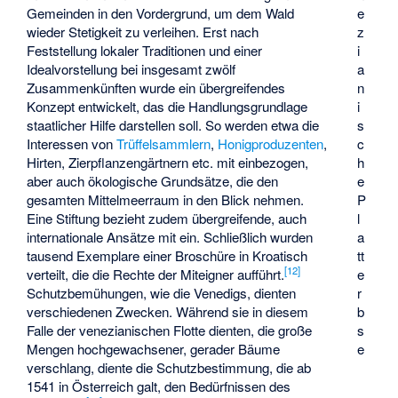
e
Gemeinden in den Vordergrund, um dem Wald
z
wieder Stetigkeit zu verleihen. Erst nach
i
Feststellung lokaler Traditionen und einer
a
Idealvorstellung bei insgesamt zwölf
n
Zusammenkünften wurde ein übergreifendes
i
Konzept entwickelt, das die Handlungsgrundlage
s
staatlicher Hilfe darstellen soll. So werden etwa die
c
Interessen von
Trüffelsammlern
,
Honigproduzenten
,
h
Hirten, Zierpflanzengärtnern etc. mit einbezogen,
e
aber auch ökologische Grundsätze, die den
P
gesamten Mittelmeerraum in den Blick nehmen.
l
Eine Stiftung bezieht zudem übergreifende, auch
a
internationale Ansätze mit ein. Schließlich wurden
tt
tausend Exemplare einer Broschüre in Kroatisch
[
12
]
e
verteilt, die die Rechte der Miteigner aufführt.
r
Schutzbemühungen, wie die Venedigs, dienten
b
verschiedenen Zwecken. Während sie in diesem
s
Falle der venezianischen Flotte dienten, die große
e
Mengen hochgewachsener, gerader Bäume
verschlang, diente die Schutzbestimmung, die ab
1541 in Österreich galt, den Bedürfnissen des