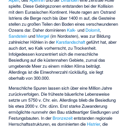
spielte. Diese Gebirgszonen entstanden bei der Kollision
mit dem Eurasischen Kontinent. Heute ragen am Ostrand
Istriens die Berge noch bis über 1400 m auf, die Gesteine
stellen zu großen Teilen den Boden eines verschwundenen
Ozeans dar. Daher dominieren
Kalk-
und
Dolomit
,
Sandstein
und
Mergel
(im Nordosten), was zur Bildung
zahlreicher Höhlen in der
Karstlandschaft
geführt hat, aber
auch dort, wo Kalk vorherrscht, zu Trockenheit.
Infolgedessen konzentriert sich die menschliche
Besiedlung auf die küstennahen Gebiete, zumal das
umgebende Meer zu einem milden Klima beiträgt.
Allerdings ist die Einwohnerzahl rückläufig, sie liegt
oberhalb von 300.000.
Menschliche Spuren lassen sich über eine Million Jahre
zurückverfolgen. Die früheste bäuerliche Lebensweise
setzte um 5750 v. Chr. ein. Allerdings blieb die Besiedlung
bis etwa 2000 v. Chr. dünn. Erst starke Zuwanderung
ermöglichte nunmehr den Bau städteartiger Siedlungen und
Festungsbauten. In der
Bronzezeit
entstanden regionale
Herrschaftsstrukturen, es dominierten die
Histrier
, die