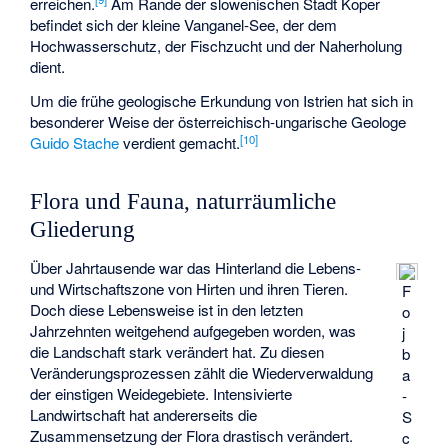
erreichen.
Am Rande der slowenischen Stadt Koper
befindet sich der kleine
Vanganel-See
, der dem
Hochwasserschutz, der Fischzucht und der Naherholung
dient.
Um die frühe geologische Erkundung von Istrien hat sich in
besonderer Weise der österreichisch-ungarische Geologe
[
10
]
Guido Stache
verdient gemacht.
Flora und Fauna, naturräumliche
Gliederung
Über Jahrtausende war das Hinterland die Lebens-
und Wirtschaftszone von Hirten und ihren Tieren.
F
Doch diese Lebensweise ist in den letzten
o
Jahrzehnten weitgehend aufgegeben worden, was
j
die Landschaft stark verändert hat. Zu diesen
b
Veränderungsprozessen zählt die Wiederverwaldung
a
der einstigen Weidegebiete. Intensivierte
-
Landwirtschaft hat andererseits die
S
Zusammensetzung der Flora drastisch verändert.
c