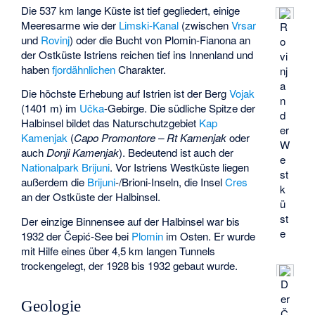
Die 537 km lange Küste ist tief gegliedert, einige
Meeresarme wie der
Limski-Kanal
(zwischen
Vrsar
R
und
Rovinj
) oder die Bucht von Plomin-Fianona an
o
der Ostküste Istriens reichen tief ins Innenland und
vi
haben
fjordähnlichen
Charakter.
nj
a
Die höchste Erhebung auf Istrien ist der Berg
Vojak
n
(1401 m) im
Učka
-Gebirge. Die südliche Spitze der
d
Halbinsel bildet das Naturschutzgebiet
Kap
er
Kamenjak
(
Capo Promontore – Rt Kamenjak
oder
W
auch
Donji Kamenjak
). Bedeutend ist auch der
e
Nationalpark Brijuni
. Vor Istriens Westküste liegen
st
außerdem die
Brijuni
-/Brioni-Inseln, die Insel
Cres
k
an der Ostküste der Halbinsel.
ü
st
Der einzige Binnensee auf der Halbinsel war bis
e
1932 der Čepić-See bei
Plomin
im Osten. Er wurde
mit Hilfe eines über 4,5 km langen Tunnels
trockengelegt, der 1928 bis 1932 gebaut wurde.
D
er
Geologie
Č