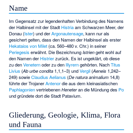
Name
Im Gegensatz zur legendenhaften Verbindung des Namens
der Halbinsel mit der Stadt
Histria
am Schwarzen Meer, der
Donau (
Ister
) und der
Argonautensage
, kann nur als
gesichert gelten, dass den Namen der Halbinsel als erster
Hekataios von Milet
(ca. 560–480 v. Chr.) in seiner
Periegesis
erwähnt. Die Bezeichnung
Istrien
geht wohl auf
den Namen der
Histrier
zurück. Es ist ungeklärt, ob diese
zu den
Venetern
oder zu den
Illyrern
gehörten. Nach
Titus
Livius
(
Ab urbe condita
1,1,1–3) und
Vergil
(
Aeneis
1,242–
249) sowie
Claudius Aelianus
(
De natura animalium
14,8)
führte der Trojaner
Antenor
die aus dem kleinasiatischen
Paphlagonien
vertriebenen
Heneter
an die Mündung des
Po
und gründete dort die Stadt
Patavium
.
Gliederung, Geologie, Klima, Flora
und Fauna