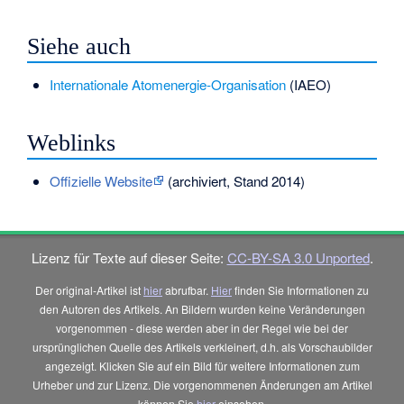
Siehe auch
Internationale Atomenergie-Organisation
(IAEO)
Weblinks
Offizielle Website
(archiviert, Stand 2014)
Lizenz für Texte auf dieser Seite:
CC-BY-SA 3.0 Unported
.
Der original-Artikel ist
hier
abrufbar.
Hier
finden Sie Informationen zu
den Autoren des Artikels. An Bildern wurden keine Veränderungen
vorgenommen - diese werden aber in der Regel wie bei der
ursprünglichen Quelle des Artikels verkleinert, d.h. als Vorschaubilder
angezeigt. Klicken Sie auf ein Bild für weitere Informationen zum
Urheber und zur Lizenz. Die vorgenommenen Änderungen am Artikel
können Sie
hier
einsehen.