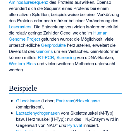
Aminosäuresequenz
des Proteins auswirken. Ebenso
verändert sich die Sequenz eines Proteins bei einem
alternativen Spleißen, beispielsweise bei einer Verkürzung
des Proteins oder noch stärker bei einer Veränderung des
Leserasters
. Die Entdeckung von vielen Isoformen erklärt
die relativ geringe Zahl der Gene, welche im
Human
Genome Project
gefunden wurde: die Möglichkeit, viele
unterschiedliche
Genprodukte
herzustellen, erweitert die
Diversität des
Genoms
um ein Vielfaches. Gen-Isoformen
können mittels
RT-PCR
,
Screening
von
cDNA-Banken
,
Western-Blots
und vielen weiteren Methoden untersucht
werden.
Beispiele
Glucokinase
(Leber;
Pankreas
)/
Hexokinase
(omnipräsent),
Lactatdehydrogenasen
vom Skelettmuskel (M-Typ)
bzw. Herzmuskel (H-Typ); nur das H4
-Enzym wird in
4
+
Gegenwart von NAD
und
Pyruvat
inhibiert.