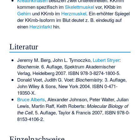
Kreatinkinasen
besitzen zwei Untereinheiten. KKmm
kommen spezifisch im
Skelettmuskel
vor, KKbb im
Gehirn
und KKmb im
Herzmuskel
. Ein erhöhter Spiegel
der KKmb-Isoform im Blut deutet z. B. eindeutig auf
einen
Herzinfarkt
hin.
Literatur
Jeremy M. Berg, John L. Tymoczko,
Lubert Stryer
:
Biochemie.
6. Auflage, Spektrum Akademischer
Verlag, Heidelberg 2007.
ISBN 978-3-8274-1800-5
.
Donald Voet, Judith G. Voet:
Biochemistry.
3. Auflage,
John Wiley & Sons, New York 2004.
ISBN 0-471-
19350-X
.
Bruce Alberts
, Alexander Johnson, Peter Walter, Julian
Lewis, Martin Raff, Keith Roberts:
Molecular Biology of
the Cell
, 5. Auflage, Taylor & Francis 2007,
ISBN 978-0-
8153-4106-2
.
Einzelnachweise