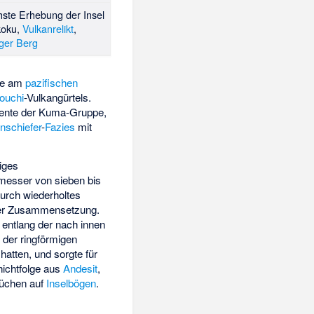
hste Erhebung der Insel
koku,
Vulkanrelikt
,
iger Berg
age am
pazifischen
ouchi
-Vulkangürtels.
nte der Kuma-Gruppe,
nschiefer
-
Fazies
mit
liges
messer von sieben bis
urch wiederholtes
her Zusammensetzung.
entlang der nach innen
 der ringförmigen
atten, und sorgte für
chichtfolge aus
Andesit
,
rüchen auf
Inselbögen
.