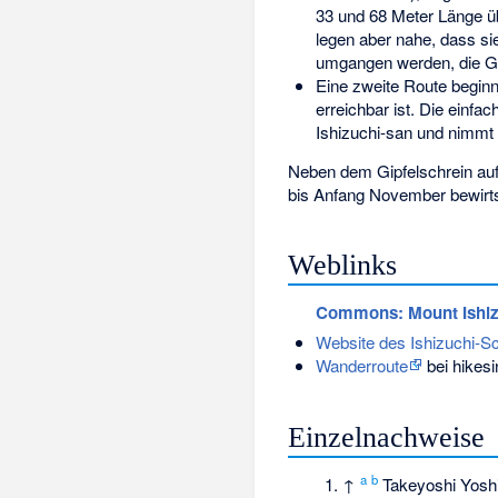
33 und 68 Meter Länge ü
legen aber nahe, dass si
umgangen werden, die Ge
Eine zweite Route beginn
erreichbar ist. Die einfa
Ishizuchi-san und nimmt 
Neben dem Gipfelschrein au
bis Anfang November bewirtsc
Weblinks
Commons
: Mount Ishi
Website des Ishizuchi-S
Wanderroute
bei hikesi
Einzelnachweise
a
b
↑
Takeyoshi Yosh