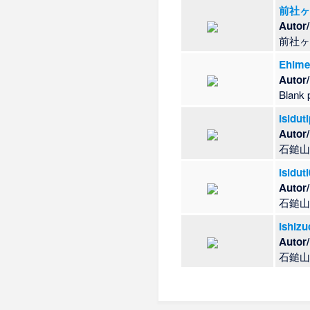
前社ヶ
Autor
前社
Ehime 
Autor
Blank 
Isidut
Autor
石鎚
Isidut
Autor
石鎚
Ishizu
Autor
石鎚