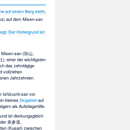
inks) auf dem Misen-san
 Misen-san (
弥山
,
社
), einer der wichtigsten
lich das zehntägige
d vollziehen
ngenen Jahrzehnten
r Ishizuchi-san vor
 ein kleines
Skigebiet
auf
igern als Aufstiegshilfe.
 und ist deckungsgleich
oder
表参道
,
tten (Kusari) zwischen