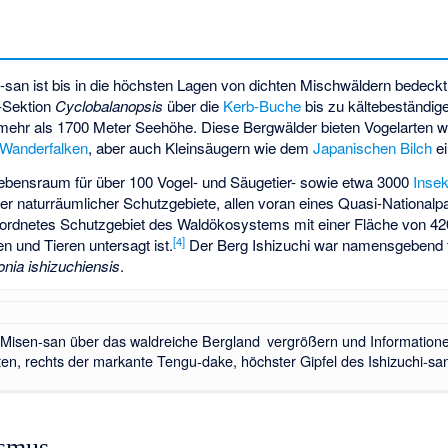
san ist bis in die höchsten Lagen von dichten Mischwäldern bedeckt
-Sektion
Cyclobalanopsis
über die
Kerb-Buche
bis zu kältebeständig
mehr als 1700 Meter Seehöhe. Diese Bergwälder bieten Vogelarten 
Wanderfalken
, aber auch Kleinsäugern wie dem
Japanischen Bilch
ei
 Lebensraum für über 100 Vogel- und Säugetier- sowie etwa 3000
Insek
er naturräumlicher Schutzgebiete, allen voran eines
Quasi-Nationalp
rordnetes Schutzgebiet des Waldökosystems mit einer Fläche von 42
[4]
 und Tieren untersagt ist.
Der Berg Ishizuchi war namensgebend f
nia ishizuchiensis
.
Misen-san über das waldreiche Bergland
vergrößern und Information
en, rechts der markante Tengu-dake, höchster Gipfel des Ishizuchi-san
ismus