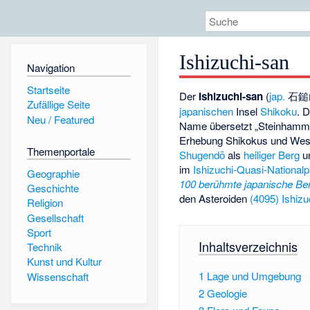
Ishizuchi-san
Navigation
Startseite
Der
Ishizuchi-san
(
jap.
石鎚
Zufällige Seite
japanischen
Insel
Shikoku
. 
Neu / Featured
Name übersetzt „Steinhammer
Erhebung Shikokus und Westja
Themenportale
Shugendō
als
heiliger Berg
un
im
Ishizuchi-Quasi-National
Geographie
100 berühmte japanische Be
Geschichte
den Asteroiden
(4095) Ishiz
Religion
Gesellschaft
Sport
Inhaltsverzeichnis
Technik
Kunst und Kultur
1
Lage und Umgebung
Wissenschaft
2
Geologie