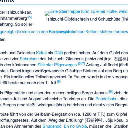
der Ishizuchi-san,
[5]
einhammerberg“
Ishizuchi-Gipfelschrein und Schutzhütte (l
ehrung. So soll er
ten
nch und Gelehrten
Kūkai
als
Dōjō
gedient haben. Auf dem Gipfel des
te von vier
Schreinen
des Ishizuchi-Glaubens (Ishizuchi-jinja,
石鎚神
[6]
[7]
its des küstennahen
Shikoku-Pilgerweges
.
Anfang Juli findet jähr
statt. Dabei tragen weißgewandete Gläubige Statuen auf den Berg un
le. Ein traditionelles Teilnahmeverbot für Frauen wurde in den verga
[8]
rifft heute nur noch den 1. Juli.
[6]
s Pilgerstätte und einer der „sieben heiligen Berge Japans“
zieht de
ate Juli und August zahlreiche Touristen an. Die
Pendelbahn
, die
Berges erschließt, wird ganzjährig betrieben und dient vielen Bergste
route führt von der Seilbahn-Bergstation (ca.
1280 m
T.P.
) zum Gipfel
öffnungsfestes. Auf dem „Weg der Erfüllung“ (
石鎚神社
, Jōju kōsu, 
 an den Ahnherren des
Shugendō
,
En no Gyōja
, müssen drei Stahlke