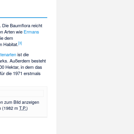
. Die Baumflora reicht
en Arten wie
Ermans
wie dem
[3]
n Habitat.
tenarten
ist die
arks
. Außerdem besteht
00 Hektar, in dem das
ür die 1971 erstmals
en zum Bild anzeigen
 (
1982 m
T.P.
)