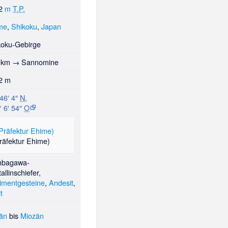
82
m
T.P.
me
,
Shikoku
,
Japan
koku-Gebirge
 km
→
Sannomine
2 m
46′ 4″
N
,
° 6′ 54″
O
Präfektur Ehime)
bagawa-
tallinschiefer
,
imentgesteine
,
Andesit
,
t
än
bis
Miozän