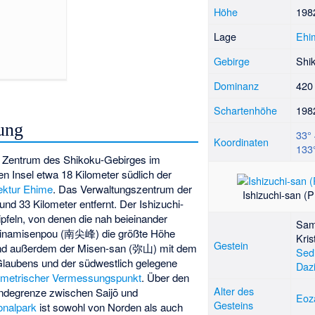
Höhe
19
Lage
Ehi
Gebirge
Shi
Dominanz
420
Schartenhöhe
198
ung
33° 
Koordinaten
133
im Zentrum des Shikoku-Gebirges im
n Insel etwa 18 Kilometer südlich der
ektur Ehime
. Das Verwaltungszentrum der
Ishizuchi-san (
 rund 33 Kilometer entfernt. Der Ishizuchi-
pfeln, von denen die nah beieinander
Sam
inamisenpou (
南尖峰
) die größte Höhe
Kris
Gestein
nd außerdem der Misen-san (
弥山
) mit dem
Sed
-Glaubens und der südwestlich gelegene
Dazi
ometrischer Vermessungspunkt
. Über den
Alter des
eindegrenze zwischen Saijō und
Eoz
Gesteins
onalpark
ist sowohl von Norden als auch