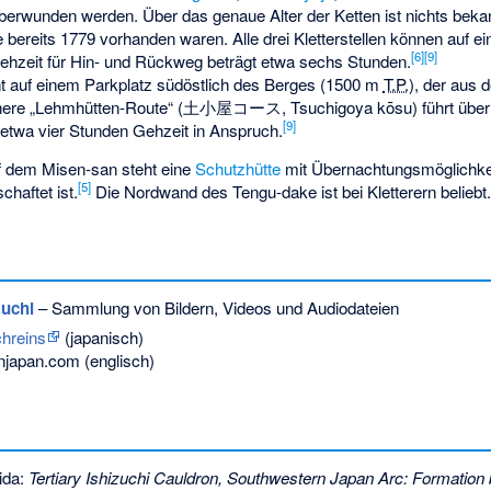
berwunden werden. Über das genaue Alter der Ketten ist nichts beka
e bereits 1779 vorhanden waren. Alle drei Kletterstellen können auf
[6]
[9]
hzeit für Hin- und Rückweg beträgt etwa sechs Stunden.
t auf einem Parkplatz südöstlich des Berges (
1500 m
T.P.
), der aus
chere „Lehmhütten-Route“ (
土小屋コース
, Tsuchigoya kōsu) führt übe
[9]
etwa vier Stunden Gehzeit in Anspruch.
f dem Misen-san steht eine
Schutzhütte
mit Übernachtungsmöglichkei
[5]
haftet ist.
Die Nordwand des Tengu-dake ist bei Kletterern beliebt
zuchi
– Sammlung von Bildern, Videos und Audiodateien
chreins
(japanisch)
njapan.com (englisch)
ida:
Tertiary Ishizuchi Cauldron, Southwestern Japan Arc: Formation 