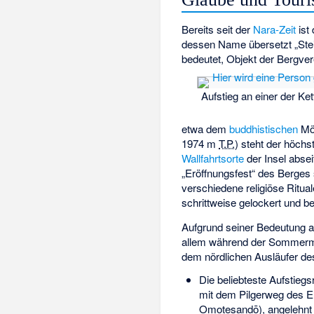
Bereits seit der
Nara-Zeit
ist 
dessen Name übersetzt „St
bedeutet, Objekt der Bergver
Aufstieg an einer der Ket
etwa dem
buddhistischen
Mö
1974 m
T.P.
) steht der höchs
Wallfahrtsorte
der Insel abse
„Eröffnungsfest“ des Berges 
verschiedene religiöse Ritua
schrittweise gelockert und bet
Aufgrund seiner Bedeutung al
allem während der Sommermon
dem nördlichen Ausläufer des 
Die beliebteste Aufstiegs
mit dem Pilgerweg des Er
Omotesandō), angelehnt