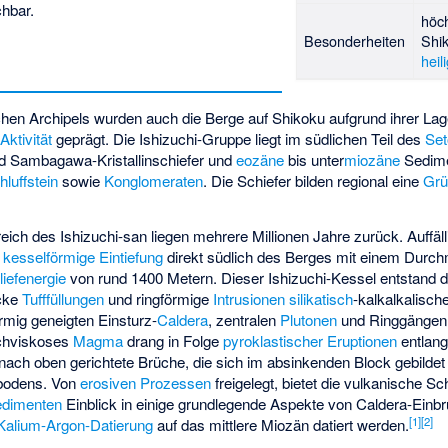
chbar.
höc
Besonderheiten
Shi
heil
schen Archipels wurden auch die Berge auf Shikoku aufgrund ihrer L
Aktivität
geprägt. Die Ishizuchi-Gruppe liegt im südlichen Teil des
Set
ind Sambagawa-
Kristallinschiefer
und
eozäne
bis unter
miozäne
Sedime
hluffstein
sowie
Konglomeraten
. Die Schiefer bilden regional eine
Grü
eich des Ishizuchi-san liegen mehrere Millionen Jahre zurück. Auffäl
e
kesselförmige Eintiefung
direkt südlich des Berges mit einem Durch
liefenergie
von rund 1400 Metern. Dieser Ishizuchi-Kessel entstand d
icke
Tufffüllungen
und ringförmige
Intrusionen
silikatisch
-kalkalkalisc
örmig geneigten Einsturz-
Caldera
, zentralen
Plutonen
und Ringgängen 
ochviskoses
Magma
drang in Folge
pyroklastischer Eruptionen
entlang
ach oben gerichtete Brüche, die sich im absinkenden Block gebildet h
lbodens. Von
erosiven Prozessen
freigelegt, bietet die vulkanische S
edimenten
Einblick in einige grundlegende Aspekte von Caldera-Einb
[1]
[2]
Kalium-Argon-Datierung
auf das mittlere Miozän datiert werden.