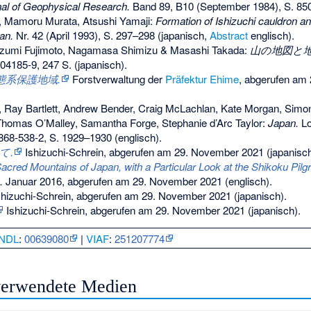
al of Geophysical Research.
Band 89, B10 (September 1984), S. 850
, Mamoru Murata, Atsushi Yamaji:
Formation of Ishizuchi cauldron a
an.
Nr. 42 (April 1993), S. 297–298 (japanisch,
Abstract
englisch).
Kazumi Fujimoto, Nagamasa Shimizu & Masashi Takada:
山の地図と地
-04185-9
, 247 S. (japanisch).
態系保護地域
.
Forstverwaltung der
Präfektur Ehime
,
abgerufen am 
, Ray Bartlett, Andrew Bender, Craig McLachlan, Kate Morgan, Sim
, Thomas O’Malley, Samantha Forge, Stephanie d’Arc Taylor:
Japan.
Lo
868-538-2
, S. 1929–1930 (englisch).
て
.
Ishizuchi-Schrein,
abgerufen am 29. November 2021
(japanisch
acred Mountains of Japan, with a Particular Look at the Shikoku Pilg
.
Januar 2016,
abgerufen am 29. November 2021
(englisch).
hizuchi-Schrein,
abgerufen am 29. November 2021
(japanisch).
Ishizuchi-Schrein,
abgerufen am 29. November 2021
(japanisch).
NDL
:
00639080
|
VIAF
:
251207774
 verwendete Medien