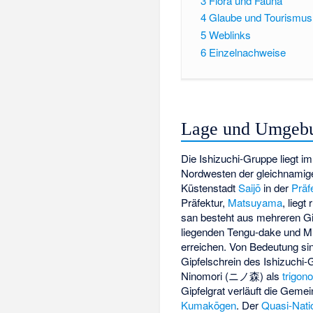
3
Flora und Fauna
4
Glaube und Tourismus
5
Weblinks
6
Einzelnachweise
Lage und Umgeb
Die Ishizuchi-Gruppe liegt 
Nordwesten der gleichnamige
Küstenstadt
Saijō
in der
Präf
Präfektur,
Matsuyama
, liegt
san besteht aus mehreren Gi
liegenden Tengu-dake und M
erreichen. Von Bedeutung si
Gipfelschrein des Ishizuchi
Ninomori (
ニノ森
) als
trigon
Gipfelgrat verläuft die Gem
Kumakōgen
. Der
Quasi-Nati