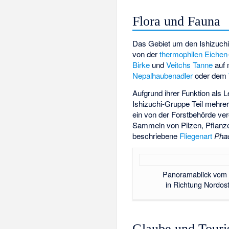
Flora und Fauna
Das Gebiet um den Ishizuchi-
von der
thermophilen
Eichen
Birke
und
Veitchs Tanne
auf 
Nepalhaubenadler
oder dem
Aufgrund ihrer Funktion als
Ishizuchi-Gruppe Teil mehrer
ein von der Forstbehörde ve
Sammeln von Pilzen, Pflanzen
beschriebene
Fliegenart
Phao
Panoramablick vom 
in Richtung Nordost
Glaube und Tour