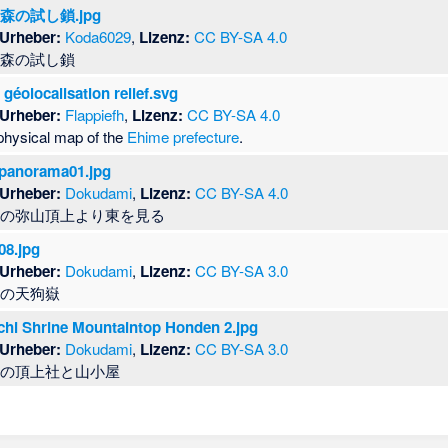
森の試し鎖.jpg
/Urheber:
Koda6029
,
Lizenz:
CC BY-SA 4.0
ヶ森の試し鎖
géolocalisation relief.svg
/Urheber:
Flappiefh
,
Lizenz:
CC BY-SA 4.0
physical map of the
Ehime prefecture
.
ipanorama01.jpg
/Urheber:
Dokudami
,
Lizenz:
CC BY-SA 4.0
山の弥山頂上より東を見る
i08.jpg
/Urheber:
Dokudami
,
Lizenz:
CC BY-SA 3.0
山の天狗嶽
chi Shrine Mountaintop Honden 2.jpg
/Urheber:
Dokudami
,
Lizenz:
CC BY-SA 3.0
山の頂上社と山小屋