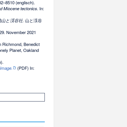
2–8510 (englisch).
nd Miocene tectonics.
In:
山と渓谷社.
山と渓谷
29. November 2021
on Richmond, Benedict
nely Planet, Oakland
).
rimage.
(PDF) In: