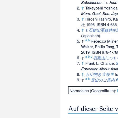
Subsidence.
In:
Journ
↑
Takeyoshi Yoshida
Mem. Geol. Soc. Jap
↑
Hiroshi Tashiro, 
社
1996,
ISBN 4-635
↑
1.
石鎚山系森林生
(japanisch).
a
b
↑
Rebecca Milner
Walker, Phillip Tang
2019,
ISBN 978-1-78
a
b
c
↑
石鎚山につい
↑
Frank L. Chance:
S
Education About Asia
↑
お山開き大祭
.
Is
a
b
↑
登山のご案内
.
Normdaten (Geografikum):
Auf dieser Seite