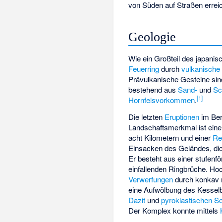
von Süden auf Straßen errei
Geologie
Wie ein Großteil des japani
Feuerring
durch
vulkanische 
Prävulkanische Gesteine s
bestehend aus
Sand-
und
Sc
[1]
Hornfelsvorkommen
.
Die letzten
Eruptionen
im Ber
Landschaftsmerkmal ist ein
acht Kilometern und einer
Re
Einsacken des Geländes, d
Er besteht aus einer stufenf
einfallenden Ringbrüche. H
Verwerfungen
durch konkav n
eine Aufwölbung des Kesse
Dazit
und
pyroklastischen S
Der Komplex konnte mittels