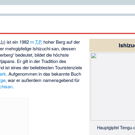
山
) ist ein
1982
m
T.P.
hoher Berg auf der
Ishizu
Der mehrgipfelige Ishizuchi-san, dessen
berg“ bedeutet, bildet die höchste
pans. Er gilt in der Tradition des
d ist eines der beliebtesten Touristenziele
park
. Aufgenommen in das bekannte Buch
rge
, war er außerdem namensgebend für
uchisan
.
Hauptgipfel Tengu-