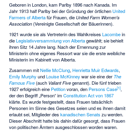
Geboren in London, kam Parlby 1896 nach Kanada. Im
Jahr 1913 half Parlby bei der Gründung der örtlichen
United
Farmers of Alberta
für Frauen, die
United Farm Women's
Association
(Vereinigte Gesellschaft der Bäuerinnen).
1921 wurde sie als Vertreterin des Wahlkreises
Lacombe
in
die
Legislativversammlung von Alberta
gewählt; sie behielt
ihren Sitz 14 Jahre lang. Nach der Ernennung zur
Ministerin ohne eigenes Ressort war sie die erste weibliche
Ministerin im Kabinett von Alberta.
Zusammen mit
Nellie McClung
,
Henrietta Muir Edwards
,
Emily Murphy
und
Louise McKinney
war sie eine der
The
Famous Five
(auch
Valiant Five
genannt). Die fünf trieben
[1]
1927 erfolgreich eine
Petition
voran, den
Persons Case
,
der den Begriff „Person“ im
Constitution Act von 1867
klärte. Es wurde festgestellt, dass Frauen tatsächlich
Personen im Sinne des Gesetzes seien und es ihnen damit
erlaubt sei, Mitglieder des
kanadischen Senats
zu werden.
Dieser Abschnitt hatte bis dahin dafür gesorgt, dass Frauen
von politischen Ämtern ausgeschlossen worden waren.