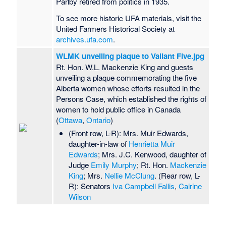
Parlby retired from politics in 1935.
To see more historic UFA materials, visit the
United Farmers Historical Society at
archives.ufa.com
.
WLMK unveiling plaque to Valiant Five.jpg
Rt. Hon. W.L. Mackenzie King and guests
unveiling a plaque commemorating the five
Alberta women whose efforts resulted in the
Persons Case, which established the rights of
women to hold public office in Canada
(
Ottawa
,
Ontario
)
(Front row, L-R): Mrs. Muir Edwards,
daughter-in-law of
Henrietta Muir
Edwards
; Mrs. J.C. Kenwood, daughter of
Judge
Emily Murphy
; Rt. Hon.
Mackenzie
King
; Mrs.
Nellie McClung
. (Rear row, L-
R): Senators
Iva Campbell Fallis
,
Cairine
Wilson