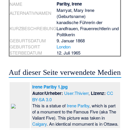
Parlby, Irene
NAME
Marryat, Mary Irene
ALTERNATIVNAMEN
(Geburtsname)
kanadische Führerin der
KURZBESCHREIBUNG
Landfrauen, Frauenrechtlerin und
Politikerin
GEBURTSDATUM
9. Januar 1868
GEBURTSORT
London
STERBEDATUM
12. Juli 1965
Auf dieser Seite verwendete Medien
Irene Parlby 1.jpg
Autor/Urheber:
User:Thivierr
,
Lizenz:
CC
BY-SA 3.0
This is a statue of
Irene Parlby
, which is part
of a monument to the Famous Five (aka The
Valiant Five). This picture was taken in
Calgary
. An identical momument is in Ottawa.