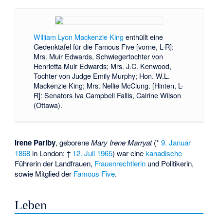
William Lyon Mackenzie King
enthüllt eine
Gedenktafel für die Famous Five [vorne, L-R]:
Mrs. Muir Edwards, Schwiegertochter von
Henrietta Muir Edwards; Mrs. J.C. Kenwood,
Tochter von Judge Emily Murphy; Hon. W.L.
Mackenzie King; Mrs. Nellie McClung. [Hinten, L-
R]: Senators Iva Campbell Fallis, Cairine Wilson
(Ottawa).
Irene Parlby
, geborene
Mary Irene Marryat
(*
9. Januar
1868
in London; †
12. Juli
1965
) war eine
kanadische
Führerin der Landfrauen,
Frauenrechtlerin
und Politikerin,
sowie Mitglied der
Famous Five
.
Leben