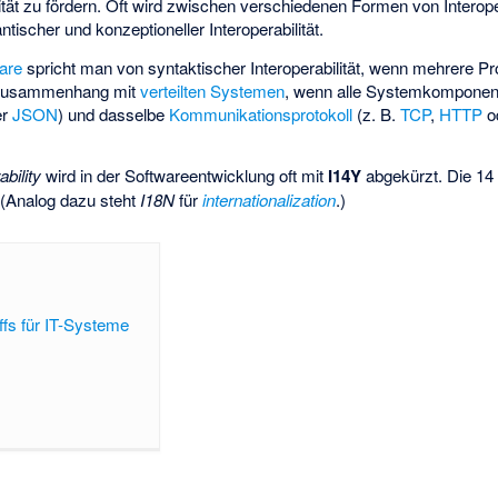
ilität zu fördern. Oft wird zwischen verschiedenen Formen von Interope
ischer und konzeptioneller Interoperabilität.
are
spricht man von syntaktischer Interoperabilität, wenn mehrere 
Zusammenhang mit
verteilten Systemen
, wenn alle Systemkomponen
er
JSON
) und dasselbe
Kommunikationsprotokoll
(z. B.
TCP
,
HTTP
o
ability
wird in der Softwareentwicklung oft mit
I14Y
abgekürzt. Die 14 
(Analog dazu steht
I18N
für
internationalization
.)
ffs für IT-Systeme