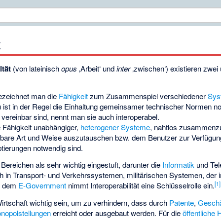
t
ität
(von lateinisch
opus
‚Arbeit‘ und
inter
‚zwischen‘) existieren zwei 
 bezeichnet man die
Fähigkeit
zum Zusammenspiel verschiedener
Sys
u ist in der Regel die Einhaltung gemeinsamer technischer Normen 
vereinbar sind, nennt man sie auch interoperabel.
die Fähigkeit unabhängiger,
heterogener Systeme
, nahtlos zusammenzu
rtbare Art und Weise auszutauschen bzw. dem Benutzer zur Verfügung
ierungen notwendig sind.
en Bereichen als sehr wichtig eingestuft, darunter die
Informatik
und Tel
h in Transport- und Verkehrssystemen, militärischen Systemen, der in
[
1
]
d dem
E-Government
nimmt Interoperabilität eine Schlüsselrolle ein.
 Wirtschaft wichtig sein, um zu verhindern, dass durch
Patente
,
Geschä
nopolstellungen
erreicht oder ausgebaut werden. Für die
öffentliche