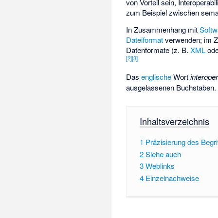
von Vorteil sein, Interoperab
zum Beispiel zwischen semant
In Zusammenhang mit
Softw
Dateiformat
verwenden; im 
Datenformate (z. B.
XML
od
[
2
]
[
3
]
Das
englische
Wort
interoper
ausgelassenen Buchstaben. 
Inhaltsverzeichnis
1
Präzisierung des Begri
2
Siehe auch
3
Weblinks
4
Einzelnachweise