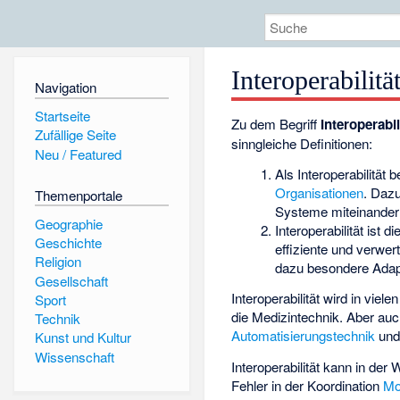
Interoperabilitä
Navigation
Startseite
Zu dem Begriff
Interoperabil
Zufällige Seite
sinngleiche Definitionen:
Neu / Featured
Als Interoperabilität
Organisationen
. Daz
Themenportale
Systeme miteinander 
Geographie
Interoperabilität ist 
Geschichte
effiziente und verwe
Religion
dazu besondere Adapt
Gesellschaft
Interoperabilität wird in viel
Sport
die Medizintechnik. Aber auc
Technik
Automatisierungstechnik
un
Kunst und Kultur
Wissenschaft
Interoperabilität kann in der
Fehler in der Koordination
Mo