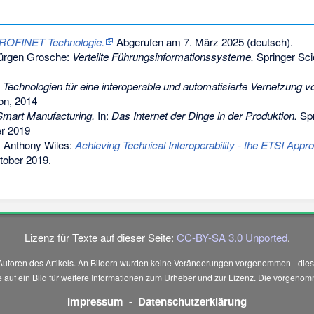
- PROFINET Technologie.
Abgerufen am 7. März 2025
(deutsch).
Jürgen Grosche:
Verteilte Führungsinformationssysteme.
Springer Sci
:
Technologien für eine interoperable und automatisierte Vernetzung v
ion, 2014
Smart Manufacturing.
In:
Das Internet der Dinge in der Produktion.
Spr
r 2019
, Anthony Wiles:
Achieving Technical Interoperability - the ETSI Appr
tober 2019.
Lizenz für Texte auf dieser Seite:
CC-BY-SA 3.0 Unported
.
Autoren des Artikels. An Bildern wurden keine Veränderungen vorgenommen - diese
 Sie auf ein Bild für weitere Informationen zum Urheber und zur Lizenz. Die vorg
Impressum
-
Datenschutzerklärung