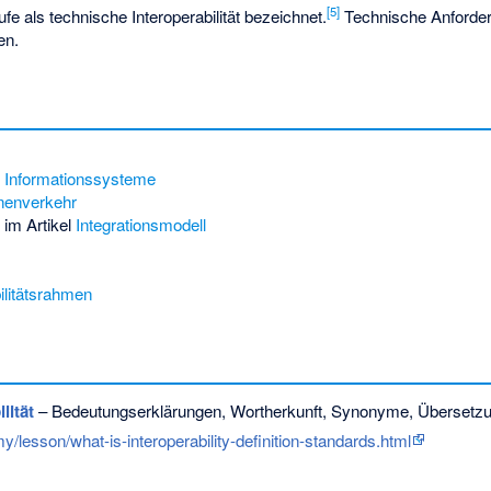
[
5
]
ufe als technische Interoperabilität bezeichnet.
Technische Anforder
en.
er Informationssysteme
enenverkehr
t im Artikel
Integrationsmodell
ilitätsrahmen
lität
– Bedeutungserklärungen, Wortherkunft, Synonyme, Übersetz
/lesson/what-is-interoperability-definition-standards.html