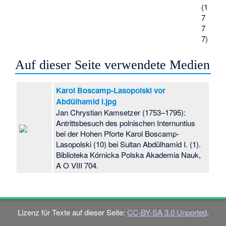
(1
7
7
7)
Auf dieser Seite verwendete Medien
Karol Boscamp-Lasopolski vor
Abdülhamid I.jpg
Jan Chrystian Kamsetzer (1753–1795):
Antrittsbesuch des polnischen Internuntius
bei der Hohen Pforte Karol Boscamp-
Lasopolski (10) bei Sultan Abdülhamid I. (1).
Biblioteka Kórnicka Polska Akademia Nauk,
A O VIII 704.
Lizenz für Texte auf dieser Seite:
CC-BY-SA 3.0 Unported
.