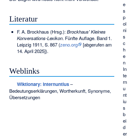
e
s
p
Literatur
ol
ni
F. A. Brockhaus (Hrsg.):
Brockhaus' Kleines
s
Konversations-Lexikon
. Fünfte Auflage.
Band
1
.
c
Leipzig 1911,
S.
867
(
zeno.org
[abgerufen am
h
14. April 2025]).
e
n
In
Weblinks
te
rn
Wiktionary: Internuntius
–
u
Bedeutungserklärungen, Wortherkunft, Synonyme,
nt
Übersetzungen
iu
s
b
ei
d
er