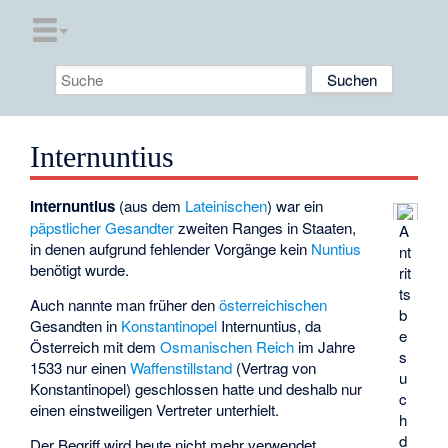
Internuntius
Internuntius
(aus dem
Lateinischen
) war ein
päpstlicher
Gesandter
zweiten Ranges in Staaten,
A
in denen aufgrund fehlender Vorgänge kein
Nuntius
nt
benötigt wurde.
rit
ts
Auch nannte man früher den
österreichischen
b
Gesandten in
Konstantinopel
Internuntius, da
e
Österreich mit dem
Osmanischen Reich
im Jahre
s
1533 nur einen
Waffenstillstand
(Vertrag von
u
Konstantinopel) geschlossen hatte und deshalb nur
c
einen
einstweiligen Vertreter
unterhielt.
h
d
Der Begriff wird heute nicht mehr verwendet.